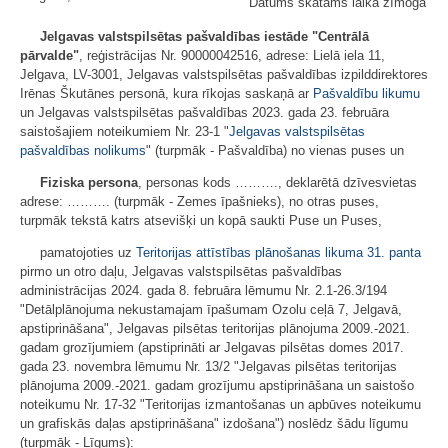
Datums skatāms laika zīmogā
Jelgavas valstspilsētas pašvaldības iestāde "Centrālā
pārvalde"
, reģistrācijas Nr. 90000042516, adrese: Lielā iela 11,
Jelgava, LV-3001, Jelgavas valstspilsētas pašvaldības izpilddirektores
Irēnas Škutānes personā, kura rīkojas saskaņā ar
Pašvaldību likumu
un Jelgavas valstspilsētas pašvaldības 2023. gada 23. februāra
saistošajiem noteikumiem Nr. 23-1 "
Jelgavas valstspilsētas
pašvaldības nolikums
" (turpmāk - Pašvaldība) no vienas puses un
Fiziska persona
, personas kods ………., deklarētā dzīvesvietas
adrese: ………. (turpmāk - Zemes īpašnieks), no otras puses,
turpmāk tekstā katrs atsevišķi un kopā saukti Puse un Puses,
pamatojoties uz
Teritorijas attīstības plānošanas likuma
31. panta
pirmo un otro daļu, Jelgavas valstspilsētas pašvaldības
administrācijas 2024. gada 8. februāra lēmumu Nr. 2.1-26.3/194
"Detālplānojuma nekustamajam īpašumam Ozolu ceļā 7, Jelgavā,
apstiprināšana", Jelgavas pilsētas teritorijas plānojuma 2009.-2021.
gadam grozījumiem (apstiprināti ar Jelgavas pilsētas domes 2017.
gada 23. novembra lēmumu Nr. 13/2 "Jelgavas pilsētas teritorijas
plānojuma 2009.-2021. gadam grozījumu apstiprināšana un saistošo
noteikumu Nr. 17-32 "Teritorijas izmantošanas un apbūves noteikumu
un grafiskās daļas apstiprināšana" izdošana") noslēdz šādu līgumu
(turpmāk - Līgums):