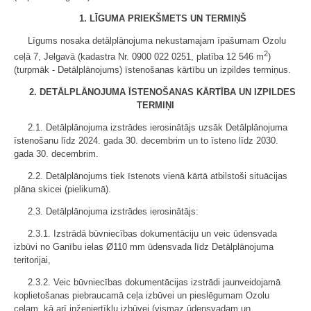
1. LĪGUMA PRIEKŠMETS UN TERMIŅŠ
Līgums nosaka detālplānojuma nekustamajam īpašumam Ozolu
2
ceļā 7, Jelgavā (kadastra Nr. 0900 022 0251, platība 12 546 m
)
(turpmāk - Detālplānojums) īstenošanas kārtību un izpildes termiņus.
2. DETĀLPLĀNOJUMA ĪSTENOŠANAS KĀRTĪBA UN IZPILDES
TERMIŅI
2.1. Detālplānojuma izstrādes ierosinātājs uzsāk Detālplānojuma
īstenošanu līdz 2024. gada 30. decembrim un to īsteno līdz 2030.
gada 30. decembrim.
2.2. Detālplānojums tiek īstenots vienā kārtā atbilstoši situācijas
plāna skicei (pielikumā).
2.3. Detālplānojuma izstrādes ierosinātājs:
2.3.1. Izstrādā būvniecības dokumentāciju un veic ūdensvada
izbūvi no Ganību ielas Ø110 mm ūdensvada līdz Detālplānojuma
teritorijai,
2.3.2. Veic būvniecības dokumentācijas izstrādi jaunveidojamā
koplietošanas piebraucamā ceļa izbūvei un pieslēgumam Ozolu
ceļam, kā arī inženiertīklu izbūvei (vismaz ūdensvadam un