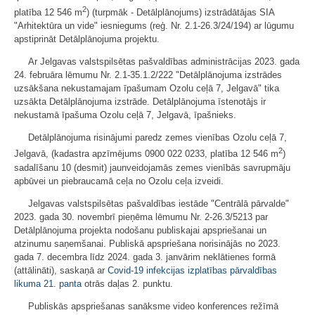
2
platība 12 546 m
) (turpmāk - Detālplānojums) izstrādātājas SIA
"Arhitektūra un vide" iesniegums (reģ. Nr. 2.1-26.3/24/194) ar lūgumu
apstiprināt Detālplānojuma projektu.
Ar Jelgavas valstspilsētas pašvaldības administrācijas 2023. gada
24. februāra lēmumu Nr. 2.1-35.1.2/222 "Detālplānojuma izstrādes
uzsākšana nekustamajam īpašumam Ozolu ceļā 7, Jelgavā" tika
uzsākta Detālplānojuma izstrāde. Detālplānojuma īstenotājs ir
nekustamā īpašuma Ozolu ceļā 7, Jelgavā, īpašnieks.
Detālplānojuma risinājumi paredz zemes vienības Ozolu ceļā 7,
2
Jelgavā, (kadastra apzīmējums 0900 022 0233, platība 12 546 m
)
sadalīšanu 10 (desmit) jaunveidojamās zemes vienībās savrupmāju
apbūvei un piebraucamā ceļa no Ozolu ceļa izveidi.
Jelgavas valstspilsētas pašvaldības iestāde "Centrālā pārvalde"
2023. gada 30. novembrī pieņēma lēmumu Nr. 2-26.3/5213 par
Detālplānojuma projekta nodošanu publiskajai apspriešanai un
atzinumu saņemšanai. Publiskā apspriešana norisinājās no 2023.
gada 7. decembra līdz 2024. gada 3. janvārim neklātienes formā
(attālināti), saskaņā ar
Covid-19 infekcijas izplatības pārvaldības
likuma
21. panta
otrās daļas 2. punktu.
Publiskās apspriešanas sanāksme video konferences režīmā