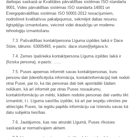
darbojas saskaņā ar Kvalitātes pārvaldības sistēmas ISO standarta
9001, Vides pārvaldības sistēmas ISO standarta 14001 un
Energopārvaldības sistēmas ISO 50001-2012 nosacījumiem,
nodrošinot kvalitatīvus pakalpojumus, sekmējot dabas resursu
ilgtspējīgu izmantošanu, veicinot videi draudzīgu un modernu
tehnoloģiju izmantošanu.
7.3. Pašvaldības kontaktpersona Līguma izpildes laikā ir Dace
Stūre, tālrunis: 63005493, e-pasts: dace.sture@jelgava.lv.
7.4. Zemes īpašnieka kontaktpersona Līguma izpildes laikā ir
(fiziska persona), e-pasts: …...
7.5. Puses apņemas informēt savas kontaktpersonas, kuru
personu dati (identificējoša informācija, kontaktinformācija) tiek nodoti
otrai Pusei, par to, ka tās personas dati tiek apstrādāti šādam
nolūkam, kā arī informēt par otras Puses nosaukumu,
kontaktinformāciju un mērķi, kādiem nodotie personas dati varētu tikt
izmantoti, t.i. Līguma saistību izpildei, kā arī par iespēju vērsties pie
attiecīgās Puses, lai iegūtu papildu informāciju vai īstenotu savas kā
datu subjekta tiesības.
7.6. Jautājumos, kas nav atrunāti Līgumā, Puses rīkosies
saskaņā ar normatīvajiem aktiem.