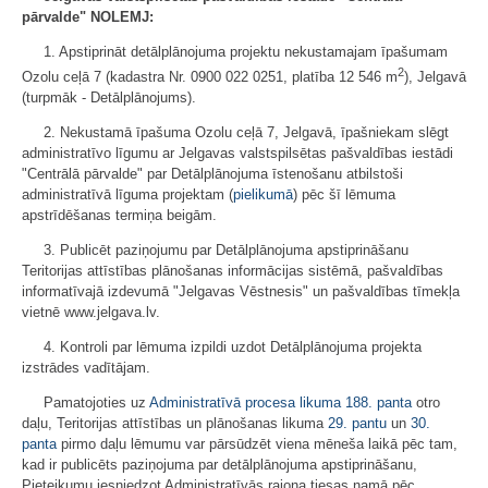
pārvalde" NOLEMJ:
1. Apstiprināt detālplānojuma projektu nekustamajam īpašumam
2
Ozolu ceļā 7 (kadastra Nr. 0900 022 0251, platība 12 546 m
), Jelgavā
(turpmāk - Detālplānojums).
2. Nekustamā īpašuma Ozolu ceļā 7, Jelgavā, īpašniekam slēgt
administratīvo līgumu ar Jelgavas valstspilsētas pašvaldības iestādi
"Centrālā pārvalde" par Detālplānojuma īstenošanu atbilstoši
administratīvā līguma projektam (
pielikumā
) pēc šī lēmuma
apstrīdēšanas termiņa beigām.
3. Publicēt paziņojumu par Detālplānojuma apstiprināšanu
Teritorijas attīstības plānošanas informācijas sistēmā, pašvaldības
informatīvajā izdevumā "Jelgavas Vēstnesis" un pašvaldības tīmekļa
vietnē www.jelgava.lv.
4. Kontroli par lēmuma izpildi uzdot Detālplānojuma projekta
izstrādes vadītājam.
Pamatojoties uz
Administratīvā procesa likuma
188. panta
otro
daļu, Teritorijas attīstības un plānošanas likuma
29. pantu
un
30.
panta
pirmo daļu lēmumu var pārsūdzēt viena mēneša laikā pēc tam,
kad ir publicēts paziņojuma par detālplānojuma apstiprināšanu,
Pieteikumu iesniedzot Administratīvās rajona tiesas namā pēc