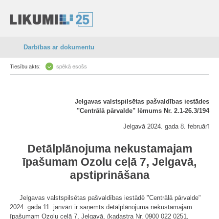
Darbības ar dokumentu
Tiesību akts:
spēkā esošs
Jelgavas valstspilsētas pašvaldības iestādes
"Centrālā pārvalde" lēmums Nr. 2.1-26.3/194
Jelgavā 2024. gada 8. februārī
Detālplānojuma nekustamajam
īpašumam Ozolu ceļā 7, Jelgavā,
apstiprināšana
Jelgavas valstspilsētas pašvaldības iestādē "Centrālā pārvalde"
2024. gada 11. janvārī ir saņemts detālplānojuma nekustamajam
īpašumam Ozolu ceļā 7, Jelgavā, (kadastra Nr. 0900 022 0251,