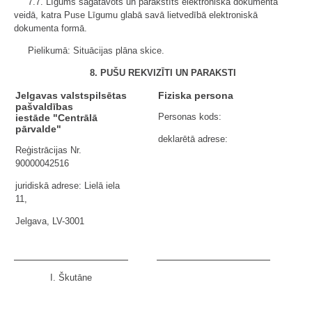
7.7. Līgums sagatavots un parakstīts elektroniska dokumenta
veidā, katra Puse Līgumu glabā savā lietvedībā elektroniskā
dokumenta formā.
Pielikumā: Situācijas plāna skice.
8. PUŠU REKVIZĪTI UN PARAKSTI
Jelgavas valstspilsētas
Fiziska persona
pašvaldības
Personas kods:
iestāde "Centrālā
pārvalde"
deklarētā adrese:
Reģistrācijas Nr.
90000042516
juridiskā adrese: Lielā iela
11,
Jelgava, LV-3001
I. Škutāne