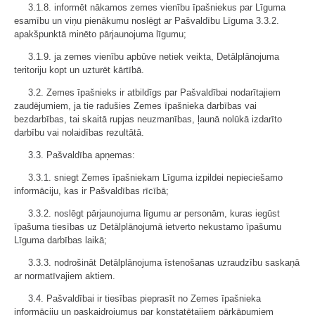
3.1.8. informēt nākamos zemes vienību īpašniekus par Līguma
esamību un viņu pienākumu noslēgt ar Pašvaldību Līguma 3.3.2.
apakšpunktā minēto pārjaunojuma līgumu;
3.1.9. ja zemes vienību apbūve netiek veikta, Detālplānojuma
teritoriju kopt un uzturēt kārtībā.
3.2. Zemes īpašnieks ir atbildīgs par Pašvaldībai nodarītajiem
zaudējumiem, ja tie radušies Zemes īpašnieka darbības vai
bezdarbības, tai skaitā rupjas neuzmanības, ļaunā nolūkā izdarīto
darbību vai nolaidības rezultātā.
3.3. Pašvaldība apņemas:
3.3.1. sniegt Zemes īpašniekam Līguma izpildei nepieciešamo
informāciju, kas ir Pašvaldības rīcībā;
3.3.2. noslēgt pārjaunojuma līgumu ar personām, kuras iegūst
īpašuma tiesības uz Detālplānojumā ietverto nekustamo īpašumu
Līguma darbības laikā;
3.3.3. nodrošināt Detālplānojuma īstenošanas uzraudzību saskaņā
ar normatīvajiem aktiem.
3.4. Pašvaldībai ir tiesības pieprasīt no Zemes īpašnieka
informāciju un paskaidrojumus par konstatētajiem pārkāpumiem