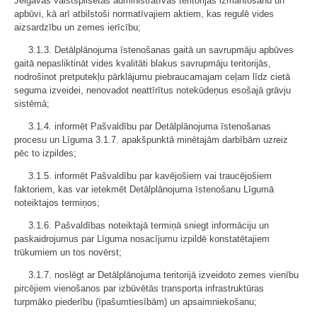
Jelgavas valstspilsētas administratīvās teritorijas izmantošanu un
apbūvi, kā arī atbilstoši normatīvajiem aktiem, kas regulē vides
aizsardzību un zemes ierīcību;
3.1.3. Detālplānojuma īstenošanas gaitā un savrupmāju apbūves
gaitā nepasliktināt vides kvalitāti blakus savrupmāju teritorijās,
nodrošinot pretputekļu pārklājumu piebraucamajam ceļam līdz cietā
seguma izveidei, nenovadot neattīrītus notekūdeņus esošajā grāvju
sistēmā;
3.1.4. informēt Pašvaldību par Detālplānojuma īstenošanas
procesu un Līguma 3.1.7. apakšpunktā minētajām darbībām uzreiz
pēc to izpildes;
3.1.5. informēt Pašvaldību par kavējošiem vai traucējošiem
faktoriem, kas var ietekmēt Detālplānojuma īstenošanu Līgumā
noteiktajos termiņos;
3.1.6. Pašvaldības noteiktajā termiņā sniegt informāciju un
paskaidrojumus par Līguma nosacījumu izpildē konstatētajiem
trūkumiem un tos novērst;
3.1.7. noslēgt ar Detālplānojuma teritorijā izveidoto zemes vienību
pircējiem vienošanos par izbūvētās transporta infrastruktūras
turpmāko piederību (īpašumtiesībām) un apsaimniekošanu;