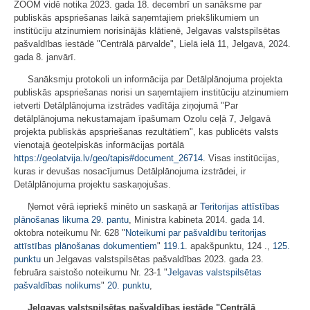
ZOOM vidē notika 2023. gada 18. decembrī un sanāksme par
publiskās apspriešanas laikā saņemtajiem priekšlikumiem un
institūciju atzinumiem norisinājās klātienē, Jelgavas valstspilsētas
pašvaldības iestādē "Centrālā pārvalde", Lielā ielā 11, Jelgavā, 2024.
gada 8. janvārī.
Sanāksmju protokoli un informācija par Detālplānojuma projekta
publiskās apspriešanas norisi un saņemtajiem institūciju atzinumiem
ietverti Detālplānojuma izstrādes vadītāja ziņojumā "Par
detālplānojuma nekustamajam īpašumam Ozolu ceļā 7, Jelgavā
projekta publiskās apspriešanas rezultātiem", kas publicēts valsts
vienotajā ģeotelpiskās informācijas portālā
https://geolatvija.lv/geo/tapis#document_26714
. Visas institūcijas,
kuras ir devušas nosacījumus Detālplānojuma izstrādei, ir
Detālplānojuma projektu saskaņojušas.
Ņemot vērā iepriekš minēto un saskaņā ar
Teritorijas attīstības
plānošanas likuma
29. pantu
, Ministra kabineta 2014. gada 14.
oktobra noteikumu Nr. 628 "
Noteikumi par pašvaldību teritorijas
attīstības plānošanas dokumentiem
"
119.1
. apakšpunktu, 124 .,
125.
punktu
un Jelgavas valstspilsētas pašvaldības 2023. gada 23.
februāra saistošo noteikumu Nr. 23-1 "
Jelgavas valstspilsētas
pašvaldības nolikums
"
20. punktu
,
Jelgavas valstspilsētas pašvaldības iestāde "Centrālā