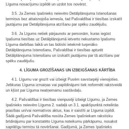
Līguma nosacījumu izpildē un uzdot tos novērst.
3.5. Ja Zemes īpašnieks neievēro Detālplānojuma īstenošanas
termiņus bez attaisnojoša iemesla, tad Pašvaldībai ir tiesības izskatīt
jautājumu par Detālplānojuma atzīšanu par spēku zaudējušu.
3.6. Ja Līgums netiek pārjaunots ar personām, kuras iegūst
īpašuma tiesības uz Detālplānojumā ietverto nekustamo īpašumu
Līguma darbības laikā un tas būtiski ietekmē turpmāko
Detālplānojuma īstenošanu, Pašvaldībai ir tiesības apturēt
Detālplānojuma īstenošanu un izskatīt jautājumu par tā atzīšanu par
spēku zaudējušu.
4. LĪGUMA GROZĪŠANAS UN IZBEIGŠANAS KĀRTĪBA
4.1. Līgumu var grozīt vai izbeigt Pusēm savstarpēji vienojoties.
Jebkuras Līguma izmaiņas vai papildinājumi tiek noformēti rakstveidā
un kļūst par Līguma neatņemamu sastāvdaļu.
4.2. Pašvaldībai ir tiesības vienpusēji izbeigt Līgumu, ja Zemes
īpašnieks neievēro Līguma 2. sadaļā un 3.1. apakšpunktā noteiktās
prasības un/vai normatīvos aktus, kas ir saistīti ar Līguma izpildi.
Šādā gadījumā Pašvaldība nosūta Zemes īpašniekam rakstisku
brīdinājumu par konstatēto Līguma noteikumu pārkāpumu, nosakot
saprātīgu termiņu tā novēršanai. Gadījumā, ja Zemes īpašnieks