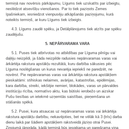
termiņā nav novērsis pārkāpumu, Līgums tiek uzskatīts par izbeigtu,
neslēdzot atsevišķu vienošanos. Par to tiek paziņots Zemes
īpašniekam, iesniedzot vienpusēju atkāpšanās paziņojumu, kurā
noteikts termiņš, ar kuru Līgums tiek izbeigts.
4.3. Līgums zaudē spēku, ja Detālplānojums tiek atzīts par spēku
zaudējušu.
5. NEPĀRVARAMA VARA
5.1. Puses tiek atbrīvotas no atbildības par Līguma pilnīgu vai
daļēju neizpildi, ja šāda neizpilde radusies nepārvaramas varas vai
ārkārtēja rakstura apstākļu rezultātā, kuru darbība sākusies pēc
Līguma noslēgšanas un kurus nevarēja iepriekš ne paredzēt, ne
novērst. Pie nepārvaramas varas vai ārkārtēja rakstura apstākļiem
pieskaitāmi: stihiskas nelaimes, avārijas, katastrofas, epidēmijas,
kara darbība, streiki, iekšējie nemieri, blokādes, varas un pārvaldes
institūciju rīcība, normatīvo aktu, kas būtiski ierobežo un aizskar
Pušu tiesības un ietekmē uzņemtās saistības, pieņemšana un
stāšanās spēkā.
5.2. Pusei, kura atsaucas uz nepārvaramas varas vai ārkārtēja
rakstura apstākļu darbību, nekavējoties, bet ne vēlāk kā 3 (trīs) darba
dienu laikā par šādiem apstākļiem rakstveidā jāziņo otrai Pusei.
Ziņojumā jānorāda, kādā termiņā būs iespējama un paredzama viņa