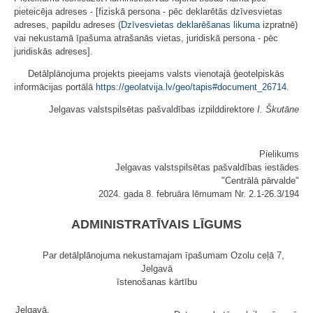
pieteicēja adreses - [fiziskā persona - pēc deklarētās dzīvesvietas
adreses, papildu adreses (
Dzīvesvietas deklarēšanas likuma
izpratnē)
vai nekustamā īpašuma atrašanās vietas, juridiskā persona - pēc
juridiskās adreses].
Detālplānojuma projekts pieejams valsts vienotajā ģeotelpiskās
informācijas portālā
https://geolatvija.lv/geo/tapis#document_26714
.
Jelgavas valstspilsētas pašvaldības izpilddirektore
I. Škutāne
Pielikums
Jelgavas valstspilsētas pašvaldības iestādes
"Centrālā pārvalde"
2024. gada 8. februāra lēmumam Nr. 2.1-26.3/194
ADMINISTRATĪVAIS LĪGUMS
Par detālplānojuma nekustamajam īpašumam Ozolu ceļā 7,
Jelgavā
īstenošanas kārtību
Jelgavā,