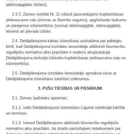
elektroapgādes tīkliem),
2.3.3. Zemes vienībā Nr. 11 izbūvē jaunveidojamo koplietošanas
piebraucamo ceļu (vismaz ar šķembu segumu), apgriešanās laukumu
un pieejamos inženiertīklus (vismaz elektroapgāde, ūdensapgāde),
ietverot arī pievadu izbūvi.
2.4. Detālplānojuma kārtas īstenošana uzskatāma par pabeigtu
brīdī, kad Detālplānojuma izstrādes ierosinātājs atbilstoši būvniecību
regulējošo normatīvo aktu prasībām ir nodevis ekspluatācijā
Detālplānojuma teritorijā izbūvēto koplietošanas piebraucamo ceļu un
inženiertīklus.
2.5. Detālplānojuma izstrādes ierosinātājs apmaksā visus ar
Detālplānojuma īstenošanu saistītos izdevumus.
3. PUŠU TIESĪBAS UN PIENĀKUMI
3.1. Zemes īpašnieks apņemas:
3.1.1. veikt Detālplānojuma īstenošanu Līgumā noteiktajā kārtībā
un termiņos;
3.1.2. īstenot Detālplānojumu atbilstoši būvniecību regulējošo
normatīvo aktu prasībām, tai skaitā saistošajiem noteikumiem par