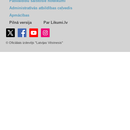
Pašvaldību saistošie noteikumi
Administratīvās atbildības ceļvedis
Apmācības
Pilnā versija
Par Likumi.lv
© Oficiālais izdevējs "Latvijas Vēstnesis"