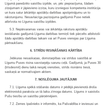
Līgumā paredzēto saistību izpilde, un, pēc pieprasījuma, šādam
ziņojumam ir jāpievieno izziņa, kuru izsniegusi kompetenta institūcija
un kura satur ārkārtējo apstākļu darbības apstiprinājumu un to
raksturojumu. Nesavlaicīga paziņojuma gadījumā Puse netiek
atbrīvota no Līguma saistību izpildes.
5.3. Nepārvaramas varas vai ārkārtēja rakstura apstākļu
iestāšanās gadījumā Līguma darbības termiņš tiek pārcelts atbilstoši
šādu apstākļu darbības laikam vai arī Puses vienojas par Līguma
pārtraukšanu.
6. STRĪDU RISINĀŠANAS KĀRTĪBA
Jebkuras nesaskaņas, domstarpības vai strīdus saistībā ar
Līgumu Puses risina savstarpēju sarunu ceļā. Gadījumā, ja Puses 30
(trīsdesmit) dienu laikā nespēj vienoties, strīds risināms tiesā,
saskaņā ar normatīvajiem aktiem.
7. NOSLĒGUMA JAUTĀJUMI
7.1. Līguma spēkā stāšanās datums ir pēdējā pievienotā droša
elektroniskā paraksta un tā laika zīmoga datums. Līgums ir saistošs
Pušu tiesību un saistību pārņēmējiem.
7.2. Zemes īpašnieks ir informēts, ka Pašvaldība ir ieviesusi un