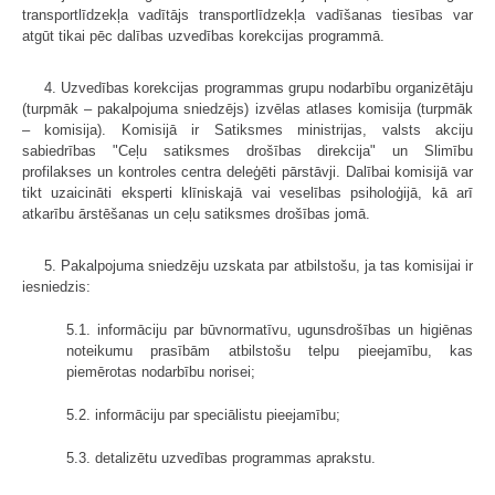
transportlīdzekļa vadītājs transportlīdzekļa vadīšanas tiesības var
atgūt tikai pēc dalības uzvedības korekcijas programmā.
4. Uzvedības korekcijas programmas grupu nodarbību organizētāju
(turpmāk – pakalpojuma sniedzējs) izvēlas atlases komisija (turpmāk
– komisija). Komisijā ir Satiksmes ministrijas, valsts akciju
sabiedrības "Ceļu satiksmes drošības direkcija" un Slimību
profilakses un kontroles centra deleģēti pārstāvji. Dalībai komisijā var
tikt uzaicināti eksperti klīniskajā vai veselības psiholoģijā, kā arī
atkarību ārstēšanas un ceļu satiksmes drošības jomā.
5. Pakalpojuma sniedzēju uzskata par atbilstošu, ja tas komisijai ir
iesniedzis:
5.1. informāciju par būvnormatīvu, ugunsdrošības un higiēnas
noteikumu prasībām atbilstošu telpu pieejamību, kas
piemērotas nodarbību norisei;
5.2. informāciju par speciālistu pieejamību;
5.3. detalizētu uzvedības programmas aprakstu.