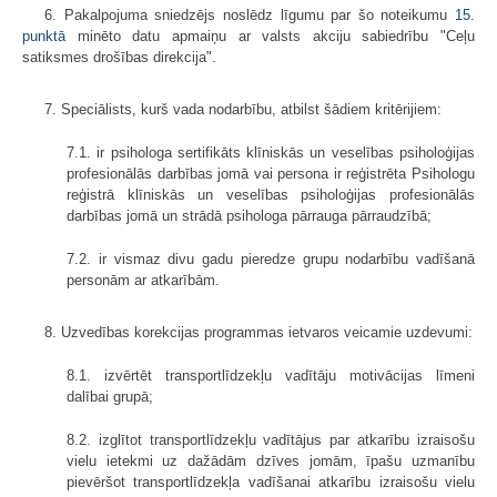
6. Pakalpojuma sniedzējs noslēdz līgumu par šo noteikumu
15.
punktā
minēto datu apmaiņu ar valsts akciju sabiedrību "Ceļu
satiksmes drošības direkcija".
7. Speciālists, kurš vada nodarbību, atbilst šādiem kritērijiem:
7.1. ir psihologa sertifikāts klīniskās un veselības psiholoģijas
profesionālās darbības jomā vai persona ir reģistrēta Psihologu
reģistrā klīniskās un veselības psiholoģijas profesionālās
darbības jomā un strādā psihologa pārrauga pārraudzībā;
7.2. ir vismaz divu gadu pieredze grupu nodarbību vadīšanā
personām ar atkarībām.
8. Uzvedības korekcijas programmas ietvaros veicamie uzdevumi:
8.1. izvērtēt transportlīdzekļu vadītāju motivācijas līmeni
dalībai grupā;
8.2. izglītot transportlīdzekļu vadītājus par atkarību izraisošu
vielu ietekmi uz dažādām dzīves jomām, īpašu uzmanību
pievēršot transportlīdzekļa vadīšanai atkarību izraisošu vielu