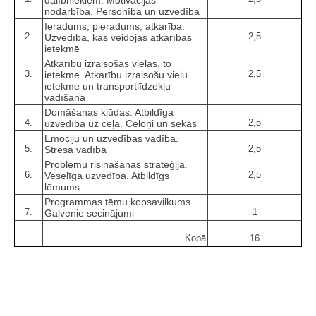
dalībniekiem. Motivācijas
nodarbība. Personība un uzvedība
Ieradums, pieradums, atkarība.
2.
2,5
Uzvedība, kas veidojas atkarības
ietekmē
Atkarību izraisošas vielas, to
3.
2,5
ietekme. Atkarību izraisošu vielu
ietekme un transportlīdzekļu
vadīšana
Domāšanas kļūdas. Atbildīga
4.
2,5
uzvedība uz ceļa. Cēloņi un sekas
Emociju un uzvedības vadība.
5.
2,5
Stresa vadība
Problēmu risināšanas stratēģija.
6.
2,5
Veselīga uzvedība. Atbildīgs
lēmums
Programmas tēmu kopsavilkums.
7.
1
Galvenie secinājumi
Kopā
16