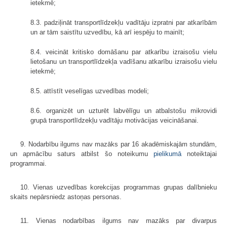
ietekmē;
8.3. padziļināt transportlīdzekļu vadītāju izpratni par atkarībām
un ar tām saistītu uzvedību, kā arī iespēju to mainīt;
8.4. veicināt kritisko domāšanu par atkarību izraisošu vielu
lietošanu un transportlīdzekļa vadīšanu atkarību izraisošu vielu
ietekmē;
8.5. attīstīt veselīgas uzvedības modeli;
8.6. organizēt un uzturēt labvēlīgu un atbalstošu mikrovidi
grupā transportlīdzekļu vadītāju motivācijas veicināšanai.
9. Nodarbību ilgums nav mazāks par 16 akadēmiskajām stundām,
un apmācību saturs atbilst šo noteikumu
pielikumā
noteiktajai
programmai.
10. Vienas uzvedības korekcijas programmas grupas dalībnieku
skaits nepārsniedz astoņas personas.
11. Vienas nodarbības ilgums nav mazāks par divarpus