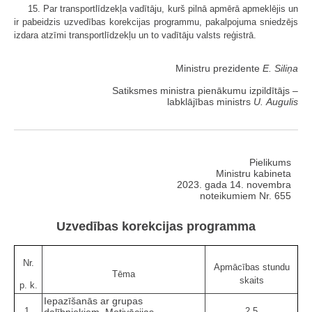
15. Par transportlīdzekļa vadītāju, kurš pilnā apmērā apmeklējis un
ir pabeidzis uzvedības korekcijas programmu, pakalpojuma sniedzējs
izdara atzīmi transportlīdzekļu un to vadītāju valsts reģistrā.
Ministru prezidente
E. Siliņa
Satiksmes ministra pienākumu izpildītājs ‒
labklājības ministrs
U. Augulis
Pielikums
Ministru kabineta
2023. gada 14. novembra
noteikumiem Nr. 655
Uzvedības korekcijas programma
Nr.
Apmācības stundu
Tēma
skaits
p. k.
Iepazīšanās ar grupas
1.
2,5