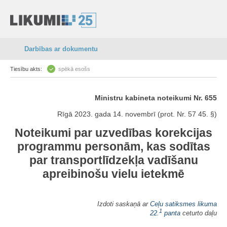
Darbības ar dokumentu
Tiesību akts:
spēkā esošs
Ministru kabineta noteikumi Nr. 655
Rīgā 2023. gada 14. novembrī (prot. Nr. 57 45. §)
Noteikumi par uzvedības korekcijas
programmu personām, kas sodītas
par transportlīdzekļa vadīšanu
apreibinošu vielu ietekmē
Izdoti saskaņā ar
Ceļu satiksmes likuma
1
22.
panta
ceturto daļu