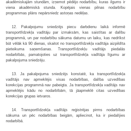
akadēmiskajām stundām, izņemot pēdējo nodarbību, kuras ilgums ir
viena akadēmiskā stunda. Kopējais vienas pilnas nodarbību
programmas plāns nepārsniedz astoņas nedēļas.
12. Pakalpojumu sniedzējs piecu darbdienu laikā informē
transportlīdzekļa vadītāju par izmaksām, kas saistītas ar dalību
programmā, un par nodarbību sākuma datumu un laiku, kas nedrīkst
būt vēlāk kā 90 dienas, skaitot no transportlīdzekļa vadītāja aizpildīta
pieteikuma saņemšanas. Transportlīdzekļu vadītājs piedalās
nodarbībās, pamatojoties uz transportlīdzekļa vadītāja līgumu ar
pakalpojuma sniedzēju.
13. Ja pakalpojuma sniedzējs konstatē, ka transportlīdzekļa
vadītājs nav apmeklējis visas nodarbības, dalība uzvedības
korekcijas programmā nav pabeigta. Ja transportlīdzekļa vadītājs nav
apmeklējis kādu no nodarbībām, tā jāapmeklē citas uzvedības
korekcijas grupas ietvaros.
14. Transportlīdzekļa vadītājs reģistrējas pirms nodarbības
sākuma un pēc nodarbības beigām, apliecinot, ka ir piedalījies
nodarbībā.