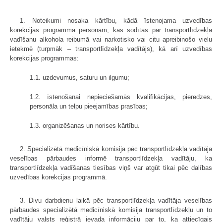
1. Noteikumi nosaka kārtību, kādā īstenojama uzvedības
korekcijas programma personām, kas sodītas par transportlīdzekļa
vadīšanu alkohola reibumā vai narkotisko vai citu apreibinošo vielu
ietekmē (turpmāk – transportlīdzekļa vadītājs), kā arī uzvedības
korekcijas programmas:
1.1. uzdevumus, saturu un ilgumu;
1.2. īstenošanai nepieciešamās kvalifikācijas, pieredzes,
personāla un telpu pieejamības prasības;
1.3. organizēšanas un norises kārtību.
2. Specializētā medicīniskā komisija pēc transportlīdzekļa vadītāja
veselības pārbaudes informē transportlīdzekļa vadītāju, ka
transportlīdzekļa vadīšanas tiesības viņš var atgūt tikai pēc dalības
uzvedības korekcijas programmā.
3. Divu darbdienu laikā pēc transportlīdzekļa vadītāja veselības
pārbaudes specializētā medicīniskā komisija transportlīdzekļu un to
vadītāju valsts reģistrā ievada informāciju par to, ka attiecīgais