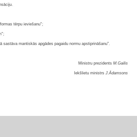
sāciju.
formas tērpu ieviešanu";
m";
jošā sastāva mantiskās apgādes pagaidu normu apstiprināšanu".
Ministru prezidents
M.Gailis
Iekšlietu ministrs
J.Ādamsons