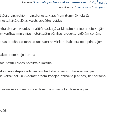
1
likuma "
Par Latvijas Republikas Zemessardzi
"
44.
pantu
un likuma "
Par policiju
"
26.pantu
tūciju virsniekiem, virsdienesta karavīriem (turpmāk tekstā -
ienesta laikā daļējas valsts apgādes veidus.
ravīra dienas uzturdevu natūrā saskaņā ar Ministru kabineta noteiktajām
mkopības ministrijas noteiktajām pārtikas produktu vidējām cenām.
iskās lietošanas mantas saskaņā ar Ministru kabineta apstiprinātajām
aktos noteiktajā kārtībā.
šos tiesību aktos noteiktajā kārtībā.
ekšlietu ministrijas darbiniekiem faktisko izdevumu kompensācijas
ne vairāk par 20 kvadrātmetriem kopējās dzīvokļa platības, bet personai
dz sabiedriskā transporta izdevumus (izņemot izdevumus par
pgādi.