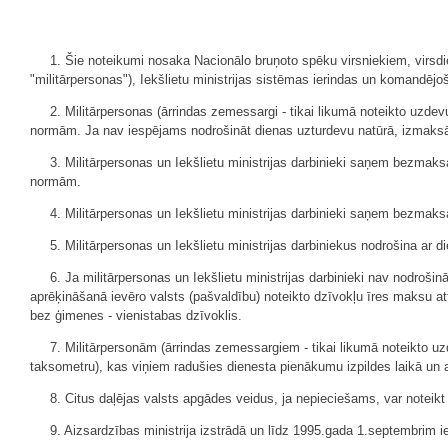
1. Šie noteikumi nosaka Nacionālo bruņoto spēku virsniekiem, virsdie
"militārpersonas"), Iekšlietu ministrijas sistēmas ierindas un komandējoš
2. Militārpersonas (ārrindas zemessargi - tikai likumā noteikto uzde
normām. Ja nav iespējams nodrošināt dienas uzturdevu natūrā, izmaksā
3. Militārpersonas un Iekšlietu ministrijas darbinieki saņem bezmak
normām.
4. Militārpersonas un Iekšlietu ministrijas darbinieki saņem bezmaksa
5. Militārpersonas un Iekšlietu ministrijas darbiniekus nodrošina ar d
6. Ja militārpersonas un Iekšlietu ministrijas darbinieki nav nodroši
aprēķināšanā ievēro valsts (pašvaldību) noteikto dzīvokļu īres maksu a
bez ģimenes - vienistabas dzīvoklis.
7. Militārpersonām (ārrindas zemessargiem - tikai likumā noteikto u
taksometru), kas viņiem radušies dienesta pienākumu izpildes laikā un ar
8. Citus daļējas valsts apgādes veidus, ja nepieciešams, var noteikt
9. Aizsardzības ministrija izstrādā un līdz 1995.gada 1.septembrim 