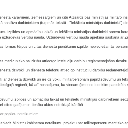
nesta karavīriem, zemessargiem un citu Aizsardzības ministrijas militāro insti
ā sastāva darbiniekiem (turpmāk tekstā - "Iekšlietu ministrijas darbinieki") d
vumu izpildes un apmācību laikā) un Iekšlietu ministrijas darbinieki saņem ka
 uzturdevas vērtību naudā. Uzturdevas vērtību naudā aprēķina saskaņā ar Ze
sas formas tērpus un citas dienesta pienākumu izpildei nepieciešamās person
s medicīnisko palīdzību attiecīgo institūciju darbību reglamentējošos tiesību 
ienesta dzīvokli un dienesta telefonu attiecīgo institūciju darbību reglamentējo
nāti ar dienesta dzīvokli un īrē dzīvokli, militārpersonām papildizdevumu un I
ttiecīgajā reģionā, kā arī nosacījumu, ka vienam ģimenes loceklim paredzēts 
zdevumu izpildes un apmācību laikā) un Iekšlietu ministrijas darbiniekiem se
ī citos gadījumos tiesību aktos noteiktajā kārtībā.
 ar papildu noteikumiem.
iesniedz Ministru kabinetam noteikumu projektu par militārpersonu mantisko a