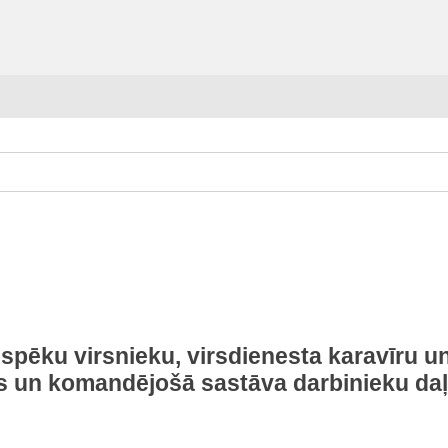
pēku virsnieku, virsdienesta karavīru un
s un komandējošā sastāva darbinieku daļ