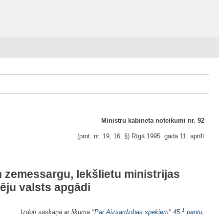
Ministru kabineta noteikumi nr. 92
(prot. nr. 19, 16. §) Rīgā 1995. gada 11. aprīlī
 zemessargu, Iekšlietu ministrijas
ēju valsts apgādi
1
Izdoti saskaņā ar likuma "
Par Aizsardzības spēkiem
"
45.
pantu
,