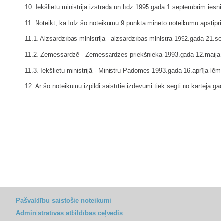
10. Iekšlietu ministrija izstrādā un līdz 1995.gada 1.septembrim i
11. Noteikt, ka līdz šo noteikumu 9.punktā minēto noteikumu apstiprin
11.1. Aizsardzības ministrijā - aizsardzības ministra 1992.gada 21.
11.2. Zemessardzē - Zemessardzes priekšnieka 1993.gada 12.maija 
11.3. Iekšlietu ministrijā - Ministru Padomes 1993.gada 16.aprīļa 
12. Ar šo noteikumu izpildi saistītie izdevumi tiek segti no kārtējā 
Pašvaldību saistošie noteikumi
Administratīvās atbildības ceļvedis