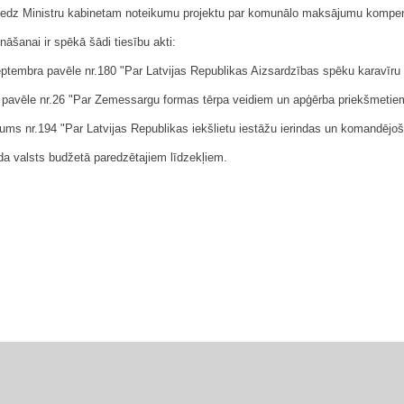
esniedz Ministru kabinetam noteikumu projektu par komunālo maksājumu kompen
āšanai ir spēkā šādi tiesību akti:
septembra pavēle nr.180 "Par Latvijas Republikas Aizsardzības spēku karavīru 
pavēle nr.26 "Par Zemessargu formas tērpa veidiem un apģērba priekšmetie
lēmums nr.194 "Par Latvijas Republikas iekšlietu iestāžu ierindas un komandē
gada valsts budžetā paredzētajiem līdzekļiem.