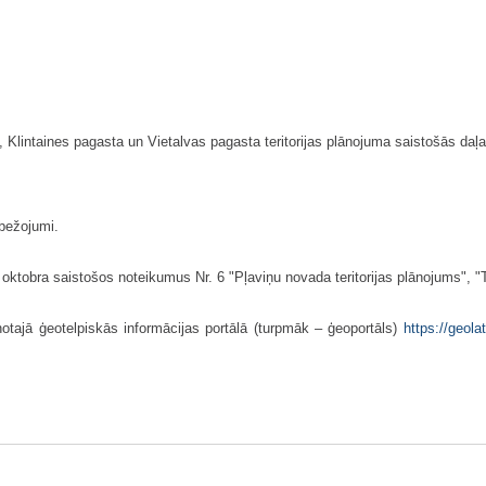
, Klintaines pagasta un Vietalvas pagasta teritorijas plānojuma saistošās daļa
obežojumi.
ktobra saistošos noteikumus Nr. 6 "Pļaviņu novada teritorijas plānojums", "
enotajā ģeotelpiskās informācijas portālā (turpmāk – ģeoportāls)
https://geol