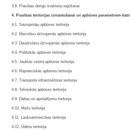
3.8. Prasības derīgo izrakteņu iegūšanai
4. Prasības teritorijas izmantošanai un apbūves parametriem katr
4.1. Savrupmāju apbūves teritorija
4.2. Mazstāvu dzīvojamās apbūves teritorija
4.3. Daudzstāvu dzīvojamās apbūves teritorija
4.4. Publiskās apbūves teritorija
4.5. Jauktas centra apbūves teritorija
4.6. Rūpnieciskās apbūves teritorija
4.7. Transporta infrastruktūras teritorija
4.8. Tehniskās apbūves teritorija
4.9. Dabas un apstādījumu teritorija
4.10. Mežu teritorija
4.11. Lauksaimniecības teritorija
4.12. Ūdeņu teritorija