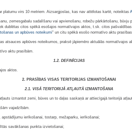
 ar platumu virs 10 metriem. Aizsargjoslas, kas nav attēlotas kartē, noteiktas
A
anu, zemesgabalu sadalīšanu vai apvienošanu, robežu pārkārtošanu, būvju pr
dublētas citos spēkā esošajos normatīvajos aktos, t.sk. citos pašvaldības s
antošanas un apbūves noteikumi
" un citu spēkā esošo normatīvo aktu prasības
tas atsauces apbūves noteikumos, praksē jāpiemēro aktuālās normatīvajos ak
atīvo aktu prasībām.
1.2. DEFINĪCIJAS
ajos aktos.
2. PRASĪBAS VISAS TERITORIJAS IZMANTOŠANAI
2.1. VISĀ TERITORIJĀ ATĻAUTĀ IZMANTOŠANA
 atļauts izmantot zemi, būves un to daļas saskaņā ar attiecīgajā teritorijā atļa
īpašām vajadzībām.
i, apstādījumu ierīkošanai, tostarp, mežaparku, ierīkošanai;
alītās savākšanas punkta izvietošanai;