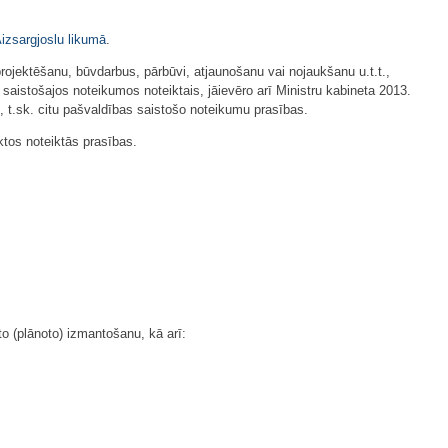
izsargjoslu likumā
.
ojektēšanu, būvdarbus, pārbūvi, atjaunošanu vai nojaukšanu u.t.t.,
aistošajos noteikumos noteiktais, jāievēro arī Ministru kabineta 2013.
, t.sk. citu pašvaldības saistošo noteikumu prasības.
tos noteiktās prasības.
uto (plānoto) izmantošanu, kā arī: