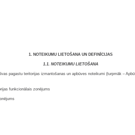
1. NOTEIKUMU LIETOŠANA UN DEFINĪCIJAS
1.1. NOTEIKUMU LIETOŠANA
talvas pagastu teritorijas izmantošanas un apbūves noteikumi (turpmāk – Apbūv
torijas funkcionālais zonējums
 zonējums