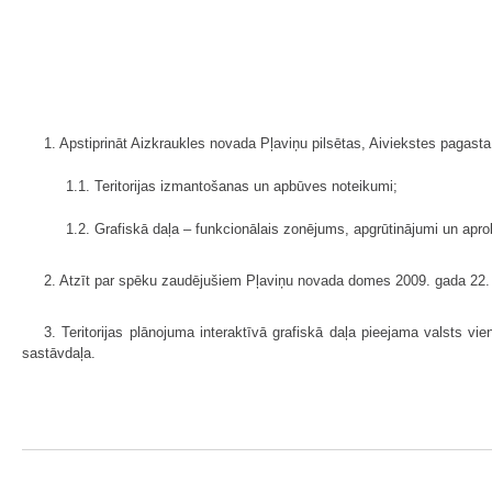
1. Apstiprināt Aizkraukles novada Pļaviņu pilsētas, Aiviekstes pagasta
1.1. Teritorijas izmantošanas un apbūves noteikumi;
1.2. Grafiskā daļa – funkcionālais zonējums, apgrūtinājumi un apr
2. Atzīt par spēku zaudējušiem Pļaviņu novada domes 2009. gada 22. o
3. Teritorijas plānojuma interaktīvā grafiskā daļa pieejama valsts vi
sastāvdaļa.