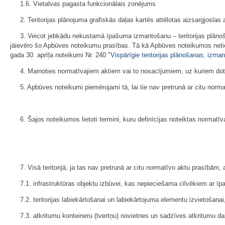
1.6. Vietalvas pagasta funkcionālais zonējums
2. Teritorijas plānojuma grafiskās daļas kartēs attēlotas aizsargjoslas
3. Veicot jebkādu nekustamā īpašuma izmantošanu – teritorijas plānoš
jāievēro šo Apbūves noteikumu prasības. Tā kā Apbūves noteikumos netiek 
gada 30. aprīļa noteikumi Nr. 240 "
Vispārīgie teritorijas plānošanas, izm
4. Mainoties normatīvajiem aktiem vai to nosacījumiem, uz kuriem do
5. Apbūves noteikumi piemērojami tā, lai tie nav pretrunā ar citu norm
6. Šajos noteikumos lietoti termini, kuru definīcijas noteiktas normatīv
7. Visā teritorijā, ja tas nav pretrunā ar citu normatīvo aktu prasībām,
7.1. infrastruktūras objektu izbūvei, kas nepieciešama cilvēkiem ar 
7.2. teritorijas labiekārtošanai un labiekārtojuma elementu izvietošana
7.3. atkritumu konteineru (tvertņu) novietnes un sadzīves atkritumu d