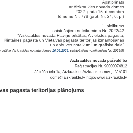
Apstiprināts
ar Aizkraukles novada domes
2022. gada 15. decembra
lēmumu Nr. 778 (prot. Nr. 24, 6. p.)
1. pielikums
saistošajiem noteikumiem Nr. 2022/42
"Aizkraukles novada Pļaviņu pilsētas, Aiviekstes pagasta,
Klintaines pagasta un Vietalvas pagasta teritorijas izmantošanas
un apbūves noteikumi un grafiskā daļa"
rozīti
ar Aizkraukles novada domes
16.03.2023.
saistošajiem noteikumiem Nr. 2023/5)
Aizkraukles novada pašvaldība
Reģistrācijas Nr. 90000074812
Lāčplēša iela 1a, Aizkraukle, Aizkraukles nov., LV-5101
dome@aizkraukle.lv http://www.aizkraukle.lv
vas pagasta teritorijas plānojums