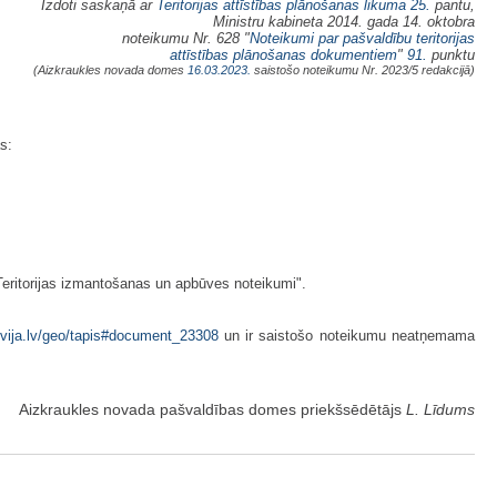
Izdoti saskaņā ar
Teritorijas attīstības plānošanas likuma
25.
pantu,
Ministru kabineta 2014. gada 14. oktobra
noteikumu Nr. 628 "
Noteikumi par pašvaldību teritorijas
attīstības plānošanas dokumentiem
"
91.
punktu
(Aizkraukles novada domes
16.03.2023.
saistošo noteikumu Nr. 2023/5 redakcijā)
s:
Teritorijas izmantošanas un apbūves noteikumi".
atvija.lv/geo/tapis#document_23308
un ir saistošo noteikumu neatņemama
Aizkraukles novada pašvaldības domes priekšsēdētājs
L. Līdums