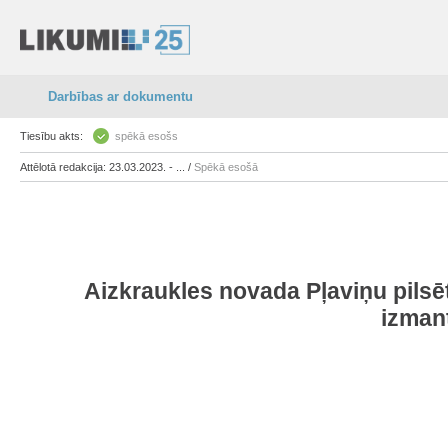
Darbības ar dokumentu
Tiesību akts:
spēkā esošs
Attēlotā redakcija: 23.03.2023. - ... /
Spēkā esošā
Aizkraukles novada Pļaviņu pilsēt
izman