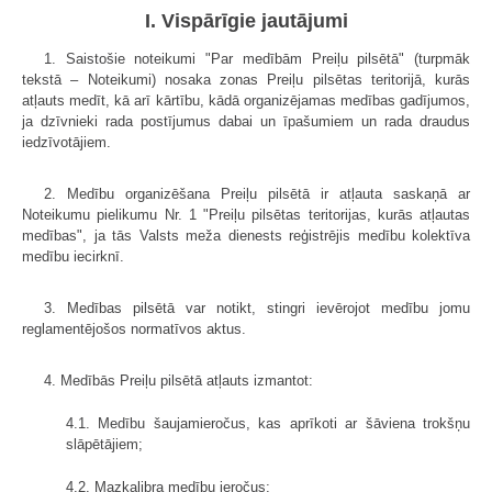
I. Vispārīgie jautājumi
1. Saistošie noteikumi "Par medībām Preiļu pilsētā" (turpmāk
tekstā – Noteikumi) nosaka zonas Preiļu pilsētas teritorijā, kurās
atļauts medīt, kā arī kārtību, kādā organizējamas medības gadījumos,
ja dzīvnieki rada postījumus dabai un īpašumiem un rada draudus
iedzīvotājiem.
2. Medību organizēšana Preiļu pilsētā ir atļauta saskaņā ar
Noteikumu pielikumu Nr. 1 "Preiļu pilsētas teritorijas, kurās atļautas
medības", ja tās Valsts meža dienests reģistrējis medību kolektīva
medību iecirknī.
3. Medības pilsētā var notikt, stingri ievērojot medību jomu
reglamentējošos normatīvos aktus.
4. Medībās Preiļu pilsētā atļauts izmantot:
4.1. Medību šaujamieročus, kas aprīkoti ar šāviena trokšņu
slāpētājiem;
4.2. Mazkalibra medību ieročus;