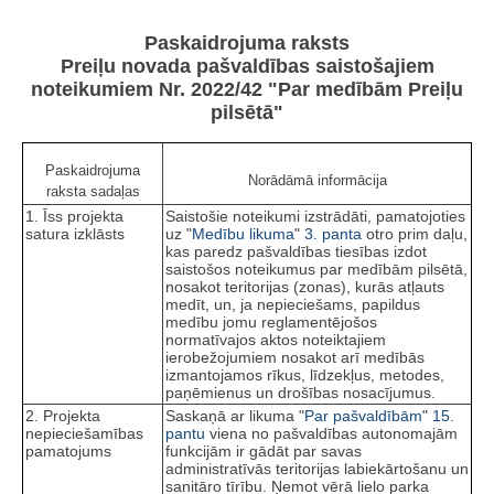
Paskaidrojuma raksts
Preiļu novada pašvaldības saistošajiem
noteikumiem Nr. 2022/42 "Par medībām Preiļu
pilsētā"
Paskaidrojuma
Norādāmā informācija
raksta sadaļas
1. Īss projekta
Saistošie noteikumi izstrādāti, pamatojoties
satura izklāsts
uz "
Medību likuma
"
3. panta
otro prim daļu,
kas paredz pašvaldības tiesības izdot
saistošos noteikumus par medībām pilsētā,
nosakot teritorijas (zonas), kurās atļauts
medīt, un, ja nepieciešams, papildus
medību jomu reglamentējošos
normatīvajos aktos noteiktajiem
ierobežojumiem nosakot arī medībās
izmantojamos rīkus, līdzekļus, metodes,
paņēmienus un drošības nosacījumus.
2. Projekta
Saskaņā ar likuma "
Par pašvaldībām
"
15.
nepieciešamības
pantu
viena no pašvaldības autonomajām
pamatojums
funkcijām ir gādāt par savas
administratīvās teritorijas labiekārtošanu un
sanitāro tīrību. Ņemot vērā lielo parka