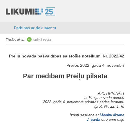
Darbības ar dokumentu
Tiesību akts:
spēkā esošs
Preiļu novada pašvaldības saistošie noteikumi Nr. 2022/42
Preiļos 2022. gada 4. novembrī
Par medībām Preiļu pilsētā
APSTIPRINĀTI
ar Preiļu novada domes
2022. gada 4. novembra ārkārtas sēdes lēmumu
(prot. Nr. 22; 1. §)
Izdoti saskaņā ar
Medību likuma
3. panta
otro prim daļu