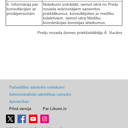
6. Informācija par
Noteikumi izstrādāti, ņemot vērā no Preiļu
konsultācijām ar
novada iedzīvotājiem saņemtos
privātpersonām
priekšlikumus, konsultējoties ar medību
kolektīviem, ņemot vērā Medību
koordinācijas komisijas ieteikumus.
Preiļu novada domes priekšsēdētājs
Ā. Vucāns
Pašvaldību saistošie noteikumi
Administratīvās atbildības ceļvedis
Apmācības
Pilnā versija
Par Likumi.lv