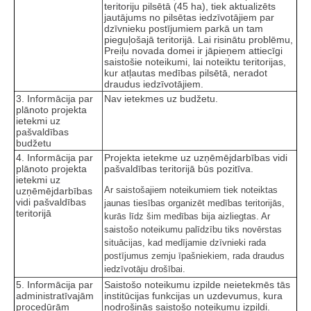
teritoriju pilsētā (45 ha), tiek aktualizēts
jautājums no pilsētas iedzīvotājiem par
dzīvnieku postījumiem parkā un tam
pieguļošajā teritorijā. Lai risinātu problēmu,
Preiļu novada domei ir jāpieņem attiecīgi
saistošie noteikumi, lai noteiktu teritorijas,
kur atļautas medības pilsētā, neradot
draudus iedzīvotājiem.
3. Informācija par
Nav ietekmes uz budžetu.
plānoto projekta
ietekmi uz
pašvaldības
budžetu
4. Informācija par
Projekta ietekme uz uzņēmējdarbības vidi
plānoto projekta
pašvaldības teritorijā būs pozitīva.
ietekmi uz
Ar saistošajiem noteikumiem tiek noteiktas
uzņēmējdarbības
vidi pašvaldības
jaunas tiesības organizēt medības teritorijās,
teritorijā
kurās līdz šim medības bija aizliegtas. Ar
saistošo noteikumu palīdzību tiks novērstas
situācijas, kad medījamie dzīvnieki rada
postījumus zemju īpašniekiem, rada draudus
iedzīvotāju drošībai.
5. Informācija par
Saistošo noteikumu izpilde neietekmēs tās
administratīvajām
institūcijas funkcijas un uzdevumus, kura
procedūrām
nodrošinās saistošo noteikumu izpildi.