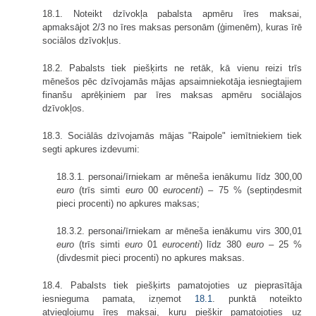
18.1. Noteikt dzīvokļa pabalsta apmēru īres maksai,
apmaksājot 2/3 no īres maksas personām (ģimenēm), kuras īrē
sociālos dzīvokļus.
18.2. Pabalsts tiek piešķirts ne retāk, kā vienu reizi trīs
mēnešos pēc dzīvojamās mājas apsaimniekotāja iesniegtajiem
finanšu aprēķiniem par īres maksas apmēru sociālajos
dzīvokļos.
18.3. Sociālās dzīvojamās mājas "Raipole" iemītniekiem tiek
segti apkures izdevumi:
18.3.1. personai/īrniekam ar mēneša ienākumu līdz 300,00
euro
(trīs simti
euro
00
eurocenti
) – 75 % (septiņdesmit
pieci procenti) no apkures maksas;
18.3.2. personai/īrniekam ar mēneša ienākumu virs 300,01
euro
(trīs simti
euro
01
eurocenti
) līdz 380
euro
– 25 %
(divdesmit pieci procenti) no apkures maksas.
18.4. Pabalsts tiek piešķirts pamatojoties uz pieprasītāja
iesnieguma pamata, izņemot
18.1
. punktā noteikto
atvieglojumu īres maksai, kuru piešķir pamatojoties uz