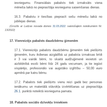
iesniegumu. Finansiālais pabalsts tiek izmaksāts viena
mēneša laikā no pieprasītāja iesnieguma saņemšanas dienas.
16.3. Pabalstu ir tiesības pieprasīt sešu mēnešu laikā no
jubilejas dienas.
(Grozīts ar Ludzas novada domes
31.03.2022.
saistošajiem noteikumiem Nr.
13/2022)
17. Vienreizējs pabalsts daudzbērnu ģimenēm
17.1. Vienreizējs pabalsts daudzbērnu ģimenēm tiek piešķirts
ģimenēm, kuru ikdienas aizgādībā uz pabalsta izmaksas brīdi
ir 3 vai vairāk bērni, to skaitā audžuģimenē ievietoti un
aizbildnībā esoši bērni līdz 24 gadu vecumam, ja tie iegūst
vispārējo, profesionālo vai augstāko izglītību – 50,00
euro
apmērā par katru bērnu.
17.2. Pabalsts tiek piešķirts vienu reizi gadā bez personas
ienākumu un materiālā stāvokļa izvērtēšanas uz pieprasītāja
26.1
. punktā noteiktā iesnieguma pamata.
18. Pabalsts sociālo dzīvokļu īrniekiem