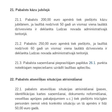
21.
Pabalsts kāzu jubilejā
21.1. Pabalsts 200,00
euro
apmērā tiek piešķirts kāzu
jubilāriem, ja laulībā nodzīvoti 50 gadi un vismaz viena laulātā
dzīvesvieta ir deklarēta Ludzas novada administratīvajā
teritorijā.
21.2. Pabalsts 250,00
euro
apmērā tiek piešķirts, ja laulībā
nodzīvoti 60 gadi un vismaz viena laulātā dzīvesvieta ir
deklarēta Ludzas novada administratīvajā teritorijā.
21.3. Pabalsta saņemšanai pieprasītājam papildus
26.1
. punkta
noteiktajam nepieciešams uzrādīt laulības apliecību.
22. Pabalsts atsevišķas situācijas atrisināšanai
22.1. pabalsts atsevišķas situācijas atrisināšanai (pases,
identifikācijas kartes saņemšanai, dokumentu noformēšanai,
veselības aprūpes pakalpojumiem u.c.) tiek piešķirts trūcīgām
personām ņemot vērā konkrēto situāciju un tā apmērs ir līdz
50,00
euro
gadā.