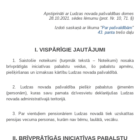
Apstiprināti ar Ludzas novada pašvaldības domes
28.10.2021. sēdes lēmumu (prot. Nr. 10, 71. §)
Izdoti saskaņā ar likuma "
Par pašvaldībām
"
43. panta
trešo daļu
I. VISPĀRĪGIE JAUTĀJUMI
1. Saistošie noteikumi (turpmāk tekstā – Noteikumi) nosaka
brīvprātīgās iniciatīvas pabalstu veidus, šo pabalstu apmēru,
piešķiršanas un izmaksas kārtību Ludzas novada pašvaldībā.
2. Ludzas novada pašvaldība piešķir pabalstus ģimenēm
(personām), kuras savu pamata dzīvesvietu deklarējušas Ludzas
novada administratīvajā teritorijā.
3. Par vientuļiem pensionāriem Ludzas novadā tiek uzskatītas
pensijas vecuma personas, kurām nav bērnu, laulātā, vecāku.
II. BRĪVPRĀTĪGĀS INICIATĪVAS PABALSTU