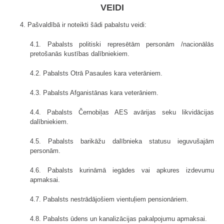
VEIDI
4. Pašvaldībā ir noteikti šādi pabalstu veidi:
4.1. Pabalsts politiski represētām personām /nacionālās
pretošanās kustības dalībniekiem.
4.2. Pabalsts Otrā Pasaules kara veterāniem.
4.3. Pabalsts Afganistānas kara veterāniem.
4.4. Pabalsts Černobiļas AES avārijas seku likvidācijas
dalībniekiem.
4.5. Pabalsts barikāžu dalībnieka statusu ieguvušajām
personām.
4.6. Pabalsts kurināmā iegādes vai apkures izdevumu
apmaksai.
4.7. Pabalsts nestrādājošiem vientuļiem pensionāriem.
4.8. Pabalsts ūdens un kanalizācijas pakalpojumu apmaksai.