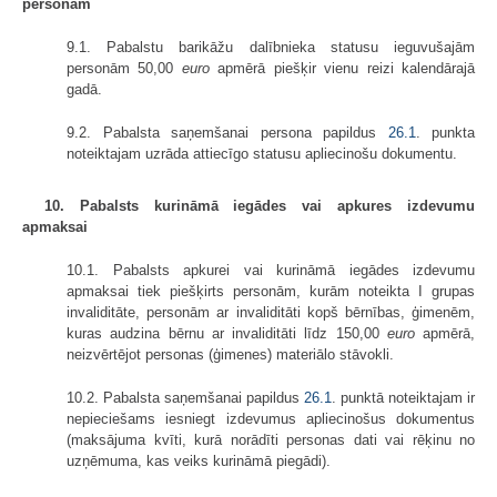
personām
9.1. Pabalstu barikāžu dalībnieka statusu ieguvušajām
personām 50,00
euro
apmērā piešķir vienu reizi kalendārajā
gadā.
9.2. Pabalsta saņemšanai persona papildus
26.1
. punkta
noteiktajam uzrāda attiecīgo statusu apliecinošu dokumentu.
10. Pabalsts kurināmā iegādes vai apkures izdevumu
apmaksai
10.1. Pabalsts apkurei vai kurināmā iegādes izdevumu
apmaksai tiek piešķirts personām, kurām noteikta I grupas
invaliditāte, personām ar invaliditāti kopš bērnības, ģimenēm,
kuras audzina bērnu ar invaliditāti līdz 150,00
euro
apmērā,
neizvērtējot personas (ģimenes) materiālo stāvokli.
10.2. Pabalsta saņemšanai papildus
26.1
. punktā noteiktajam ir
nepieciešams iesniegt izdevumus apliecinošus dokumentus
(maksājuma kvīti, kurā norādīti personas dati vai rēķinu no
uzņēmuma, kas veiks kurināmā piegādi).