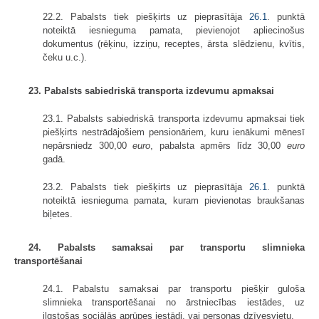
22.2. Pabalsts tiek piešķirts uz pieprasītāja
26.1
. punktā
noteiktā iesnieguma pamata, pievienojot apliecinošus
dokumentus (rēķinu, izziņu, receptes, ārsta slēdzienu, kvītis,
čeku u.c.).
23. Pabalsts sabiedriskā transporta izdevumu apmaksai
23.1. Pabalsts sabiedriskā transporta izdevumu apmaksai tiek
piešķirts nestrādājošiem pensionāriem, kuru ienākumi mēnesī
nepārsniedz 300,00
euro
, pabalsta apmērs līdz 30,00
euro
gadā.
23.2. Pabalsts tiek piešķirts uz pieprasītāja
26.1
. punktā
noteiktā iesnieguma pamata, kuram pievienotas braukšanas
biļetes.
24. Pabalsts samaksai par transportu slimnieka
transportēšanai
24.1. Pabalstu samaksai par transportu piešķir guloša
slimnieka transportēšanai no ārstniecības iestādes, uz
ilgstošas sociālās aprūpes iestādi, vai personas dzīvesvietu.