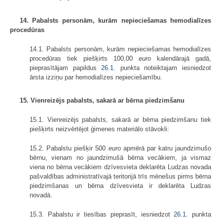
14. Pabalsts personām, kurām nepieciešamas hemodialīzes
procedūras
14.1. Pabalsts personām, kurām nepieciešamas hemodialīzes
procedūras tiek piešķirts 100,00
euro
kalendārajā gadā,
pieprasītājam papildus
26.1
. punkta noteiktajam iesniedzot
ārsta izziņu par hemodialīzes nepieciešamību.
15. Vienreizējs pabalsts, sakarā ar bērna piedzimšanu
15.1. Vienreizējs pabalsts, sakarā ar bērna piedzimšanu tiek
piešķirts neizvērtējot ģimenes materiālo stāvokli:
15.2. Pabalstu piešķir 500
euro
apmērā par katru jaundzimušo
bērnu, vienam no jaundzimušā bērna vecākiem, ja vismaz
viena no bērna vecākiem dzīvesvieta deklarēta Ludzas novada
pašvaldības administratīvajā teritorijā trīs mēnešus pirms bērna
piedzimšanas un bērna dzīvesvieta ir deklarēta Ludzas
novadā.
15.3. Pabalstu ir tiesības pieprasīt, iesniedzot
26.1
. punkta