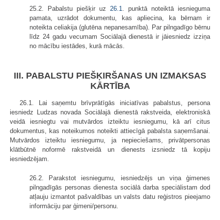
25.2. Pabalstu piešķir uz
26.1
. punktā noteiktā iesnieguma
pamata, uzrādot dokumentu, kas apliecina, ka bērnam ir
noteikta celiakija (glutēna nepanesamība). Par pilngadīgo bērnu
līdz 24 gadu vecumam Sociālajā dienestā ir jāiesniedz izziņa
no mācību iestādes, kurā mācās.
III. PABALSTU PIEŠĶIRŠANAS UN IZMAKSAS
KĀRTĪBA
26.1. Lai saņemtu brīvprātīgās iniciatīvas pabalstus, persona
iesniedz Ludzas novada Sociālajā dienestā rakstveida, elektroniskā
veidā iesniegtu vai mutvārdos izteiktu iesniegumu, kā arī citus
dokumentus, kas noteikumos noteikti attiecīgā pabalsta saņemšanai.
Mutvārdos izteiktu iesniegumu, ja nepieciešams, privātpersonas
klātbūtnē noformē rakstveidā un dienests izsniedz tā kopiju
iesniedzējam.
26.2. Parakstot iesniegumu, iesniedzējs un viņa ģimenes
pilngadīgās personas dienesta sociālā darba speciālistam dod
atļauju izmantot pašvaldības un valsts datu reģistros pieejamo
informāciju par ģimeni/personu.