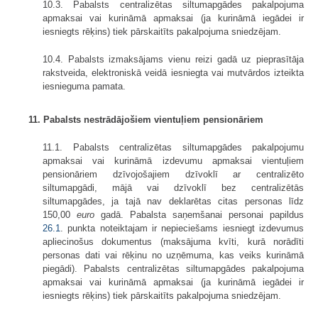
10.3. Pabalsts centralizētas siltumapgādes pakalpojuma
apmaksai vai kurināmā apmaksai (ja kurināmā iegādei ir
iesniegts rēķins) tiek pārskaitīts pakalpojuma sniedzējam.
10.4. Pabalsts izmaksājams vienu reizi gadā uz pieprasītāja
rakstveida, elektroniskā veidā iesniegta vai mutvārdos izteikta
iesnieguma pamata.
11. Pabalsts nestrādājošiem vientuļiem pensionāriem
11.1. Pabalsts centralizētas siltumapgādes pakalpojumu
apmaksai vai kurināmā izdevumu apmaksai vientuļiem
pensionāriem dzīvojošajiem dzīvoklī ar centralizēto
siltumapgādi, mājā vai dzīvoklī bez centralizētās
siltumapgādes, ja tajā nav deklarētas citas personas līdz
150,00
euro
gadā. Pabalsta saņemšanai personai papildus
26.1
. punkta noteiktajam ir nepieciešams iesniegt izdevumus
apliecinošus dokumentus (maksājuma kvīti, kurā norādīti
personas dati vai rēķinu no uzņēmuma, kas veiks kurināmā
piegādi). Pabalsts centralizētas siltumapgādes pakalpojuma
apmaksai vai kurināmā apmaksai (ja kurināmā iegādei ir
iesniegts rēķins) tiek pārskaitīts pakalpojuma sniedzējam.