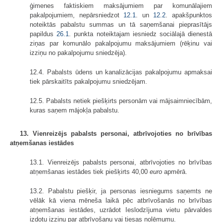
ģimenes faktiskiem maksājumiem par komunālajiem
pakalpojumiem, nepārsniedzot
12.1
. un
12.2
. apakšpunktos
noteiktās pabalstu summas un tā saņemšanai pieprasītājs
papildus
26.1
. punkta noteiktajam iesniedz sociālajā dienestā
ziņas par komunālo pakalpojumu maksājumiem (rēķinu vai
izziņu no pakalpojumu sniedzēja).
12.4. Pabalsts ūdens un kanalizācijas pakalpojumu apmaksai
tiek pārskaitīts pakalpojumu sniedzējam.
12.5. Pabalsts netiek piešķirts personām vai mājsaimniecībām,
kuras saņem mājokļa pabalstu.
13. Vienreizējs pabalsts personai, atbrīvojoties no brīvības
atņemšanas iestādes
13.1. Vienreizējs pabalsts personai, atbrīvojoties no brīvības
atņemšanas iestādes tiek piešķirts 40,00
euro
apmērā.
13.2. Pabalstu piešķir, ja personas iesniegums saņemts ne
vēlāk kā viena mēneša laikā pēc atbrīvošanās no brīvības
atņemšanas iestādes, uzrādot Ieslodzījuma vietu pārvaldes
izdotu izziņu par atbrīvošanu vai tiesas nolēmumu.