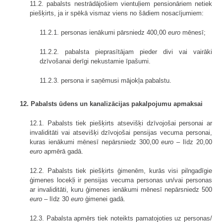
11.2. pabalsts nestrādājošiem vientuļiem pensionāriem netiek
piešķirts, ja ir spēkā vismaz viens no šādiem nosacījumiem:
11.2.1. personas ienākumi pārsniedz 400,00
euro
mēnesī;
11.2.2. pabalsta pieprasītājam pieder divi vai vairāki
dzīvošanai derīgi nekustamie īpašumi.
11.2.3. persona ir saņēmusi mājokļa pabalstu.
12. Pabalsts ūdens un kanalizācijas pakalpojumu apmaksai
12.1. Pabalsts tiek piešķirts atsevišķi dzīvojošai personai ar
invaliditāti vai atsevišķi dzīvojošai pensijas vecuma personai,
kuras ienākumi mēnesī nepārsniedz 300,00
euro
– līdz 20,00
euro
apmērā gadā.
12.2. Pabalsts tiek piešķirts ģimenēm, kurās visi pilngadīgie
ģimenes locekļi ir pensijas vecuma personas un/vai personas
ar invaliditāti, kuru ģimenes ienākumi mēnesī nepārsniedz 500
euro
– līdz 30
euro
ģimenei gadā.
12.3. Pabalsta apmērs tiek noteikts pamatojoties uz personas/