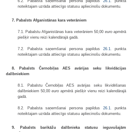
6.2. Pabalsta saņemšanai persona papildus
26.1
. punkta
noteiktajam uzrāda attiecīgo statusu apliecinošu dokumentu.
7. Pabalsts Afganistānas kara veterāniem
7.1. Pabalstu Afganistānas kara veterāniem 50,00
euro
apmērā
piešķir vienu reizi kalendārajā gadā.
7.2. Pabalsta saņemšanai persona papildus
26.1
. punkta
noteiktajam uzrāda attiecīgo statusu apliecinošu dokumentu.
8. Pabalsts Černobiļas AES avārijas seku likvidācijas
dalībniekiem
8.1. Pabalstu Černobiļas AES avārijas seku likvidēšanas
dalībniekiem 50,00
euro
apmērā piešķir vienu reizi kalendārajā
gadā.
8.2. Pabalsta saņemšanai persona papildus
26.1
. punkta
noteiktajam uzrāda attiecīgo statusu apliecinošu dokumentu.
9. Pabalsts barikāžu dalībnieka statusu ieguvušajām