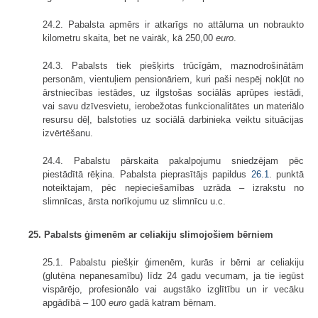
24.2. Pabalsta apmērs ir atkarīgs no attāluma un nobraukto
kilometru skaita, bet ne vairāk, kā 250,00
euro
.
24.3. Pabalsts tiek piešķirts trūcīgām, maznodrošinātām
personām, vientuļiem pensionāriem, kuri paši nespēj nokļūt no
ārstniecības iestādes, uz ilgstošas sociālās aprūpes iestādi,
vai savu dzīvesvietu, ierobežotas funkcionalitātes un materiālo
resursu dēļ, balstoties uz sociālā darbinieka veiktu situācijas
izvērtēšanu.
24.4. Pabalstu pārskaita pakalpojumu sniedzējam pēc
piestādītā rēķina. Pabalsta pieprasītājs papildus
26.1
. punktā
noteiktajam, pēc nepieciešamības uzrāda – izrakstu no
slimnīcas, ārsta norīkojumu uz slimnīcu u.c.
25. Pabalsts ģimenēm ar celiakiju slimojošiem bērniem
25.1. Pabalstu piešķir ģimenēm, kurās ir bērni ar celiakiju
(glutēna nepanesamību) līdz 24 gadu vecumam, ja tie iegūst
vispārējo, profesionālo vai augstāko izglītību un ir vecāku
apgādībā – 100
euro
gadā katram bērnam.