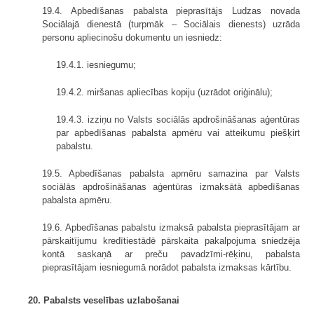
19.4. Apbedīšanas pabalsta pieprasītājs Ludzas novada
Sociālajā dienestā (turpmāk – Sociālais dienests) uzrāda
personu apliecinošu dokumentu un iesniedz:
19.4.1. iesniegumu;
19.4.2. miršanas apliecības kopiju (uzrādot oriģinālu);
19.4.3. izziņu no Valsts sociālās apdrošināšanas aģentūras
par apbedīšanas pabalsta apmēru vai atteikumu piešķirt
pabalstu.
19.5. Apbedīšanas pabalsta apmēru samazina par Valsts
sociālās apdrošināšanas aģentūras izmaksātā apbedīšanas
pabalsta apmēru.
19.6. Apbedīšanas pabalstu izmaksā pabalsta pieprasītājam ar
pārskaitījumu kredītiestādē pārskaita pakalpojuma sniedzēja
kontā saskaņā ar preču pavadzīmi-rēķinu, pabalsta
pieprasītājam iesniegumā norādot pabalsta izmaksas kārtību.
20. Pabalsts veselības uzlabošanai