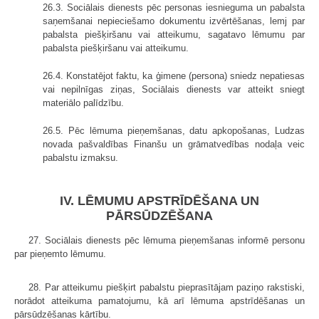
26.3. Sociālais dienests pēc personas iesnieguma un pabalsta
saņemšanai nepieciešamo dokumentu izvērtēšanas, lemj par
pabalsta piešķiršanu vai atteikumu, sagatavo lēmumu par
pabalsta piešķiršanu vai atteikumu.
26.4. Konstatējot faktu, ka ģimene (persona) sniedz nepatiesas
vai nepilnīgas ziņas, Sociālais dienests var atteikt sniegt
materiālo palīdzību.
26.5. Pēc lēmuma pieņemšanas, datu apkopošanas, Ludzas
novada pašvaldības Finanšu un grāmatvedības nodaļa veic
pabalstu izmaksu.
IV. LĒMUMU APSTRĪDĒŠANA UN
PĀRSŪDZĒŠANA
27. Sociālais dienests pēc lēmuma pieņemšanas informē personu
par pieņemto lēmumu.
28. Par atteikumu piešķirt pabalstu pieprasītājam paziņo rakstiski,
norādot atteikuma pamatojumu, kā arī lēmuma apstrīdēšanas un
pārsūdzēšanas kārtību.