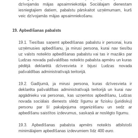
dzīvojamās mājas apsaimniekotāja Sociālajam dienestam
iesniegtajiem datiem, pabalstu pārskaitot uzņēmumam, kurš
veic dzīvojamās mājas apsaimniekošanu.
19. Apbedīšanas pabalsts
19.1. Tiesības saņemt apbedīšanas pabalstu ir personai, kura
uzņēmusies apbedīšanu, ja mirusi persona, kurai nav tiesību
uz valsts noteikto apbedīšanas pabalstu vai tas ir mazāks par
Ludzas novada pašvaldības noteikto pabalsta apmēru un kuras
pēdējā deklarētā dzīvesvieta ir bijusi Ludzas novada
pašvaldības administratīvajā teritorijā.
19.2. Gadījumā, ja mirusi persona, kuras dzīvesvieta ir
deklarēta pašvaldības administratīvajā teritorijā un kurai nav
apgādnieku vai personas, kas uzņemtos apbedīšanu, Ludzas
novada sociālais dienests slēdz līgumu ar fizisku (juridisku)
personu par šī pakalpojuma organizēšanu un sedz ar
apbedīšanu saistītos izdevumus, saskaņā ar noslēgto līgumu.
19.3. Apbedīšanas pabalsta apmērs noteikts atbilstoši
minimālajiem apbedīšanas izdevumiem līdz 400
euro
.