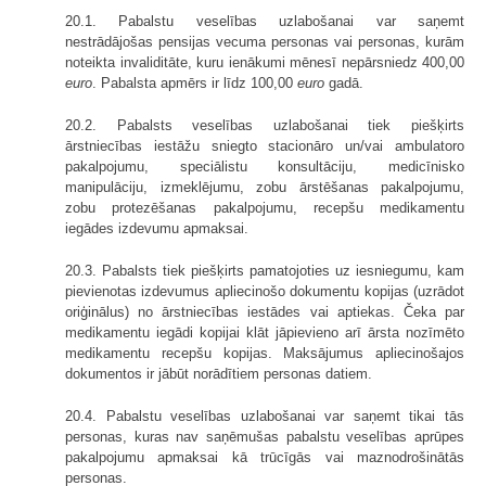
20.1. Pabalstu veselības uzlabošanai var saņemt
nestrādājošas pensijas vecuma personas vai personas, kurām
noteikta invaliditāte, kuru ienākumi mēnesī nepārsniedz 400,00
euro
. Pabalsta apmērs ir līdz 100,00
euro
gadā.
20.2. Pabalsts veselības uzlabošanai tiek piešķirts
ārstniecības iestāžu sniegto stacionāro un/vai ambulatoro
pakalpojumu, speciālistu konsultāciju, medicīnisko
manipulāciju, izmeklējumu, zobu ārstēšanas pakalpojumu,
zobu protezēšanas pakalpojumu, recepšu medikamentu
iegādes izdevumu apmaksai.
20.3. Pabalsts tiek piešķirts pamatojoties uz iesniegumu, kam
pievienotas izdevumus apliecinošo dokumentu kopijas (uzrādot
oriģinālus) no ārstniecības iestādes vai aptiekas. Čeka par
medikamentu iegādi kopijai klāt jāpievieno arī ārsta nozīmēto
medikamentu recepšu kopijas. Maksājumus apliecinošajos
dokumentos ir jābūt norādītiem personas datiem.
20.4. Pabalstu veselības uzlabošanai var saņemt tikai tās
personas, kuras nav saņēmušas pabalstu veselības aprūpes
pakalpojumu apmaksai kā trūcīgās vai maznodrošinātās
personas.