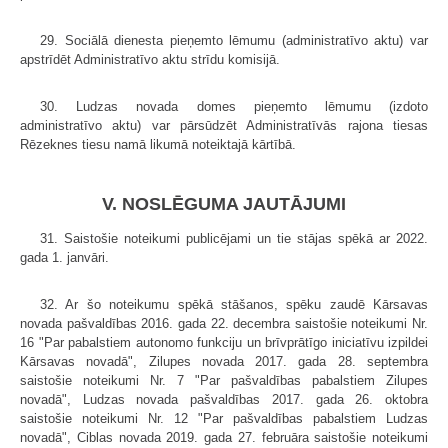
29. Sociālā dienesta pieņemto lēmumu (administratīvo aktu) var
apstrīdēt Administratīvo aktu strīdu komisijā.
30. Ludzas novada domes pieņemto lēmumu (izdoto
administratīvo aktu) var pārsūdzēt Administratīvās rajona tiesas
Rēzeknes tiesu namā likumā noteiktajā kārtībā.
V. NOSLĒGUMA JAUTĀJUMI
31. Saistošie noteikumi publicējami un tie stājas spēkā ar 2022.
gada 1. janvāri.
32. Ar šo noteikumu spēkā stāšanos, spēku zaudē Kārsavas
novada pašvaldības 2016. gada 22. decembra saistošie noteikumi Nr.
16 "Par pabalstiem autonomo funkciju un brīvprātīgo iniciatīvu izpildei
Kārsavas novadā", Zilupes novada 2017. gada 28. septembra
saistošie noteikumi Nr. 7 "Par pašvaldības pabalstiem Zilupes
novadā", Ludzas novada pašvaldības 2017. gada 26. oktobra
saistošie noteikumi Nr. 12 "Par pašvaldības pabalstiem Ludzas
novadā", Ciblas novada 2019. gada 27. februāra saistošie noteikumi