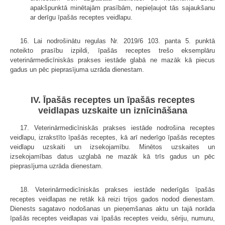
apakšpunktā minētajām prasībām, nepieļaujot tās sajaukšanu
ar derīgu īpašās receptes veidlapu.
16. Lai nodrošinātu regulas Nr. 2019/6 103. panta 5. punktā
noteikto prasību izpildi, īpašās receptes trešo eksemplāru
veterinārmedicīniskās prakses iestāde glabā ne mazāk kā piecus
gadus un pēc pieprasījuma uzrāda dienestam.
IV. Īpašās receptes un īpašās receptes
veidlapas uzskaite un iznīcināšana
17. Veterinārmedicīniskās prakses iestāde nodrošina receptes
veidlapu, izrakstīto īpašās receptes, kā arī nederīgo īpašās receptes
veidlapu uzskaiti un izsekojamību. Minētos uzskaites un
izsekojamības datus uzglabā ne mazāk kā trīs gadus un pēc
pieprasījuma uzrāda dienestam.
18. Veterinārmedicīniskās prakses iestāde nederīgās īpašās
receptes veidlapas ne retāk kā reizi trijos gados nodod dienestam.
Dienests sagatavo nodošanas un pieņemšanas aktu un tajā norāda
īpašās receptes veidlapas vai īpašās receptes veidu, sēriju, numuru,