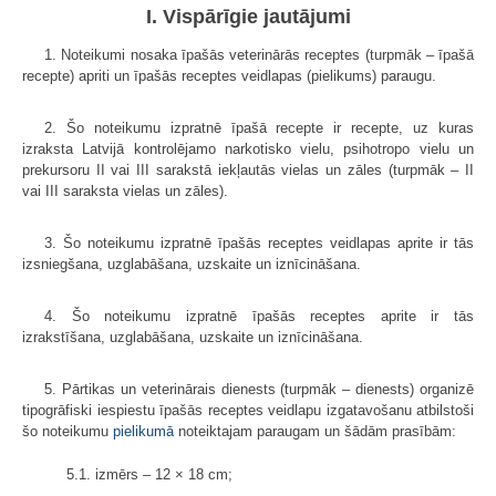
I. Vispārīgie jautājumi
1. Noteikumi nosaka īpašās veterinārās receptes (turpmāk – īpašā
recepte) apriti un īpašās receptes veidlapas (pielikums) paraugu.
2. Šo noteikumu izpratnē īpašā recepte ir recepte, uz kuras
izraksta Latvijā kontrolējamo narkotisko vielu, psihotropo vielu un
prekursoru II vai III sarakstā iekļautās vielas un zāles (turpmāk – II
vai III saraksta vielas un zāles).
3. Šo noteikumu izpratnē īpašās receptes veidlapas aprite ir tās
izsniegšana, uzglabāšana, uzskaite un iznīcināšana.
4. Šo noteikumu izpratnē īpašās receptes aprite ir tās
izrakstīšana, uzglabāšana, uzskaite un iznīcināšana.
5. Pārtikas un veterinārais dienests (turpmāk – dienests) organizē
tipogrāfiski iespiestu īpašās receptes veidlapu izgatavošanu atbilstoši
šo noteikumu
pielikumā
noteiktajam paraugam un šādām prasībām:
5.1. izmērs – 12 × 18 cm;