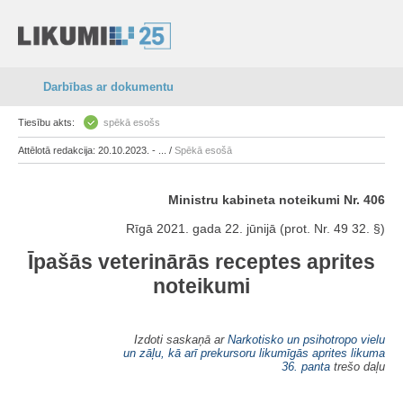
Darbības ar dokumentu
Tiesību akts:
spēkā esošs
Attēlotā redakcija: 20.10.2023. - ... /
Spēkā esošā
Ministru kabineta noteikumi Nr. 406
Rīgā 2021. gada 22. jūnijā (prot. Nr. 49 32. §)
Īpašās veterinārās receptes aprites
noteikumi
Izdoti saskaņā ar
Narkotisko un psihotropo vielu
un zāļu, kā arī prekursoru likumīgās aprites likuma
36. panta
trešo daļu