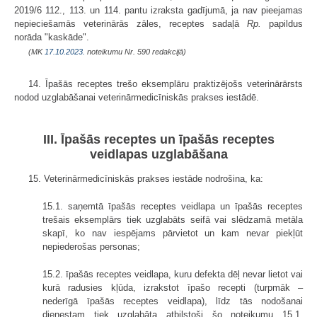
2019/6 112., 113. un 114. pantu izraksta gadījumā, ja nav pieejamas
nepieciešamās veterinārās zāles, receptes sadaļā
Rp.
papildus
norāda "kaskāde".
(MK
17.10.2023.
noteikumu Nr. 590 redakcijā)
14. Īpašās receptes trešo eksemplāru praktizējošs veterinārārsts
nodod uzglabāšanai veterinārmedicīniskās prakses iestādē.
III. Īpašās receptes un īpašās receptes
veidlapas uzglabāšana
15. Veterinārmedicīniskās prakses iestāde nodrošina, ka:
15.1. saņemtā īpašās receptes veidlapa un īpašās receptes
trešais eksemplārs tiek uzglabāts seifā vai slēdzamā metāla
skapī, ko nav iespējams pārvietot un kam nevar piekļūt
nepiederošas personas;
15.2. īpašās receptes veidlapa, kuru defekta dēļ nevar lietot vai
kurā radusies kļūda, izrakstot īpašo recepti (turpmāk –
nederīgā īpašās receptes veidlapa), līdz tās nodošanai
dienestam tiek uzglabāta atbilstoši šo noteikumu 15.1.