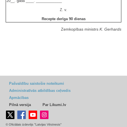
20__. gada ____. _____________
Z. v.
Recepte derīga 90 dienas
Zemkopības ministrs
K. Gerhards
Pašvaldību saistošie noteikumi
Administratīvās atbildības ceļvedis
Apmācības
Pilnā versija
Par Likumi.lv
© Oficiālais izdevējs "Latvijas Vēstnesis"