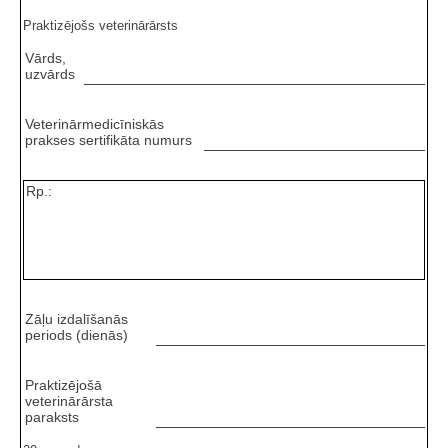
Praktizējošs veterinārārsts
Vārds,
uzvārds
Veterinārmedicīniskās
prakses sertifikāta numurs
Rp.:
Zāļu izdalīšanās
periods (dienās)
Praktizējošā
veterinārārsta
paraksts