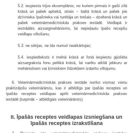
5.2. iespiesta trijos eksemplāros, no kuriem pirmais ir gaiši zilā
krāsā un paliek aptiekā, otrais – baltā krāsā un paliek pie
dzīvnieka īpašnieka vai turētāja un trešais – dzeltenā krāsā un
paliek veterinārmedicīniskās prakses iestādē. Veidlapā ir
iestrādāts aizsargmehānisms, lai nepieļautu īpašo recepšu
veidlapu viltošanu;
5.3. ne sērijas, ne tās numuri neatkārtojas;
5.4. iespiedteksts ir melnā krāsā ar fonā iespiestu gijošēta
aizsargraksta fonu pelēkā krāsā, lai varētu atklāt jebkuru ar
mehāniskiem vai ķīmiskiem līdzekļiem izdarītu viltojumu.
6. Veterinārmedicīniskās prakses iestāde norīko vismaz vienu
praktizējošu veterinārārstu, kas ir atbildīgs par īpašās receptes un
īpašās receptes veidlapas apriti veterinārmedicīniskās prakses
iestādē (turpmāk – atbildīgais veterinārārsts).
II. Īpašās receptes veidlapas izsniegšana un
īpašās receptes izrakstīšana