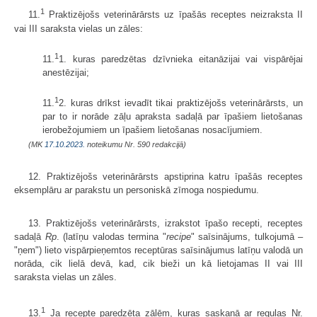
1
11.
Praktizējošs veterinārārsts uz īpašās receptes neizraksta II
vai III saraksta vielas un zāles:
1
11.
1. kuras paredzētas dzīvnieka eitanāzijai vai vispārējai
anestēzijai;
1
11.
2. kuras drīkst ievadīt tikai praktizējošs veterinārārsts, un
par to ir norāde zāļu apraksta sadaļā par īpašiem lietošanas
ierobežojumiem un īpašiem lietošanas nosacījumiem.
(MK
17.10.2023.
noteikumu Nr. 590 redakcijā)
12. Praktizējošs veterinārārsts apstiprina katru īpašās receptes
eksemplāru ar parakstu un personiskā zīmoga nospiedumu.
13. Praktizējošs veterinārārsts, izrakstot īpašo recepti, receptes
sadaļā
Rp
. (latīņu valodas termina "
recipe
" saīsinājums, tulkojumā –
"ņem") lieto vispārpieņemtos receptūras saīsinājumus latīņu valodā un
norāda, cik lielā devā, kad, cik bieži un kā lietojamas II vai III
saraksta vielas un zāles.
1
13.
Ja recepte paredzēta zālēm, kuras saskaņā ar regulas Nr.