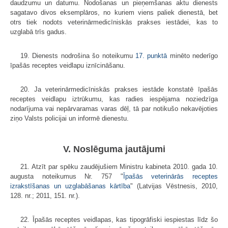
daudzumu un datumu. Nodošanas un pieņemšanas aktu dienests
sagatavo divos eksemplāros, no kuriem viens paliek dienestā, bet
otrs tiek nodots veterinārmedicīniskās prakses iestādei, kas to
uzglabā trīs gadus.
19. Dienests nodrošina šo noteikumu
17. punktā
minēto nederīgo
īpašās receptes veidlapu iznīcināšanu.
20. Ja veterinārmedicīniskās prakses iestāde konstatē īpašās
receptes veidlapu iztrūkumu, kas radies iespējama noziedzīga
nodarījuma vai nepārvaramas varas dēļ, tā par notikušo nekavējoties
ziņo Valsts policijai un informē dienestu.
V. Noslēguma jautājumi
21. Atzīt par spēku zaudējušiem Ministru kabineta 2010. gada 10.
augusta noteikumus Nr. 757 "
Īpašās veterinārās receptes
izrakstīšanas un uzglabāšanas kārtība
" (Latvijas Vēstnesis, 2010,
128. nr.; 2011, 151. nr.).
22. Īpašās receptes veidlapas, kas tipogrāfiski iespiestas līdz šo