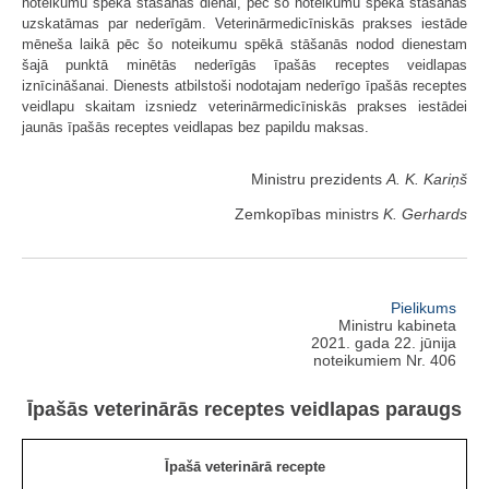
noteikumu spēkā stāšanās dienai, pēc šo noteikumu spēkā stāšanās
uzskatāmas par nederīgām. Veterinārmedicīniskās prakses iestāde
mēneša laikā pēc šo noteikumu spēkā stāšanās nodod dienestam
šajā punktā minētās nederīgās īpašās receptes veidlapas
iznīcināšanai. Dienests atbilstoši nodotajam nederīgo īpašās receptes
veidlapu skaitam izsniedz veterinārmedicīniskās prakses iestādei
jaunās īpašās receptes veidlapas bez papildu maksas.
Ministru prezidents
A. K. Kariņš
Zemkopības ministrs
K. Gerhards
Pielikums
Ministru kabineta
2021. gada 22. jūnija
noteikumiem Nr. 406
Īpašās veterinārās receptes veidlapas paraugs
Īpašā veterinārā recepte