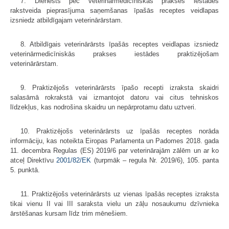
7. Dienests pēc veterinārmedicīniskās prakses iestādes
rakstveida pieprasījuma saņemšanas īpašās receptes veidlapas
izsniedz atbildīgajam veterinārārstam.
8. Atbildīgais veterinārārsts īpašās receptes veidlapas izsniedz
veterinārmedicīniskās prakses iestādes praktizējošam
veterinārārstam.
9. Praktizējošs veterinārārsts īpašo recepti izraksta skaidri
salasāmā rokrakstā vai izmantojot datoru vai citus tehniskos
līdzekļus, kas nodrošina skaidru un nepārprotamu datu uztveri.
10. Praktizējošs veterinārārsts uz īpašās receptes norāda
informāciju, kas noteikta Eiropas Parlamenta un Padomes 2018. gada
11. decembra Regulas (ES) 2019/6 par veterinārajām zālēm un ar ko
atceļ Direktīvu
2001/82/EK
(turpmāk – regula Nr. 2019/6), 105. panta
5. punktā.
11. Praktizējošs veterinārārsts uz vienas īpašās receptes izraksta
tikai vienu II vai III saraksta vielu un zāļu nosaukumu dzīvnieka
ārstēšanas kursam līdz trim mēnešiem.