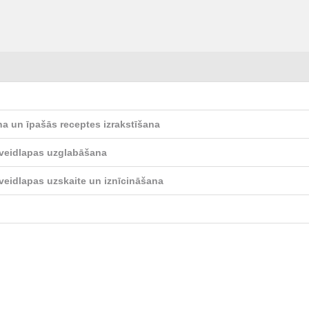
na un īpašās receptes izrakstīšana
s veidlapas uzglabāšana
 veidlapas uzskaite un iznīcināšana