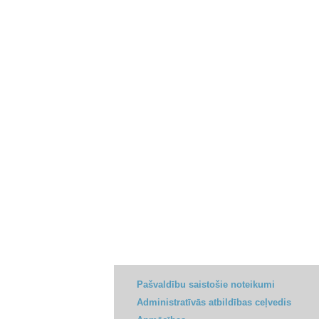
Pašvaldību saistošie noteikumi
Administratīvās atbildības ceļvedis