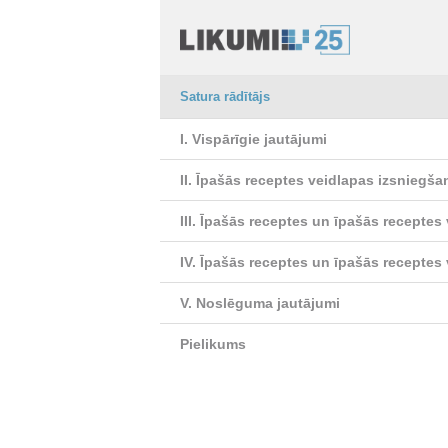
Satura rādītājs
I. Vispārīgie jautājumi
II. Īpašās receptes veidlapas izsniegša
III. Īpašās receptes un īpašās recepte
IV. Īpašās receptes un īpašās receptes
V. Noslēguma jautājumi
Pielikums