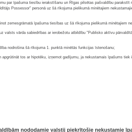
ūgumu par īpašuma tiesību ierakstīšanu un Rīgas pilsētas pašvaldību parakst
rvaldītājs Possessor" personā uz šā rīkojuma pielikumā minētajiem nekustama
tiprinot zemesgrāmatā īpašuma tiesības uz šā rīkojuma pielikumā minētajiem
 uz valsts vārda sabiedrības ar ierobežotu atbildību "Publisko aktīvu pārvald
ldība nodrošina šā rīkojuma 1. punktā minētās funkcijas īstenošanu;
 apgrūtināt tos ar hipotēku, izņemot gadījumu, ja nekustamais īpašums tiek ie
ldībām nododamie valstij piekrītošie nekustamie ī