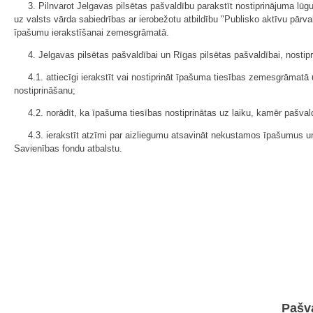
3. Pilnvarot Jelgavas pilsētas pašvaldību parakstīt nostiprinājuma l
uz valsts vārda sabiedrības ar ierobežotu atbildību "Publisko aktīvu pā
īpašumu ierakstīšanai zemesgrāmatā.
4. Jelgavas pilsētas pašvaldībai un Rīgas pilsētas pašvaldībai, nos
4.1. attiecīgi ierakstīt vai nostiprināt īpašuma tiesības zemesgrāmatā
nostiprināšanu;
4.2. norādīt, ka īpašuma tiesības nostiprinātas uz laiku, kamēr pašva
4.3. ierakstīt atzīmi par aizliegumu atsavināt nekustamos īpašumus un
Savienības fondu atbalstu.
Pašva