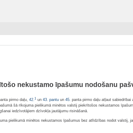
ekrītošo nekustamo īpašumu nodošanu paš
1
anta pirmo daļu,
42.
un
43. pantu
un
45.
panta pirmo daļu atļaut sabiedrībai 
īpašumā šā rīkojuma pielikumā minētos valstij piekrītošos nekustamos īpašum
šanai iedzīvotājiem dzīvokļa jautājumu risināšanā.
ojuma pielikumā minētos nekustamos īpašumus bez atlīdzības nodot valstij, ja 