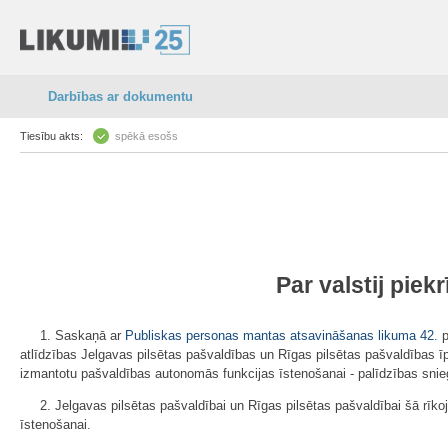
Darbības ar dokumentu
Tiesību akts:
spēkā esošs
Par valstij pi
1. Saskaņā ar
Publiskas personas mantas atsavināšanas likuma
42.
p
atlīdzības Jelgavas pilsētas pašvaldības un Rīgas pilsētas pašvaldības 
izmantotu pašvaldības autonomās funkcijas īstenošanai - palīdzības snieg
2. Jelgavas pilsētas pašvaldībai un Rīgas pilsētas pašvaldībai šā rīk
īstenošanai.