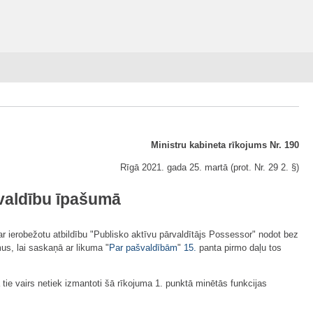
Ministru kabineta rīkojums Nr. 190
Rīgā 2021. gada 25. martā (prot. Nr. 29 2. §)
valdību īpašumā
ar ierobežotu atbildību "Publisko aktīvu pārvaldītājs Possessor" nodot bez
us, lai saskaņā ar likuma "
Par pašvaldībām
"
15.
panta pirmo daļu tos
tie vairs netiek izmantoti šā rīkojuma 1. punktā minētās funkcijas