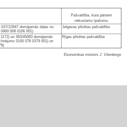
Pašvaldība, kura pārņem
nekustamo īpašumu
un 637/22847 domājamās daļas no
Jelgavas pilsētas pašvaldība
 0900 008 0106 001)
4 1172) un 383/45083 domājamās
Rīgas pilsētas pašvaldība
zīmējums 0100 078 0379 001) un
79)
Ekonomikas ministrs
J. Vitenbergs