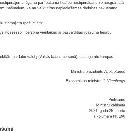
īt nostiprinājuma lūgumu par īpašuma tiesību nostiprināšanu zemesgrāmatā
jiem īpašumiem, kā arī veikt citas nepieciešamās darbības nekustamo
 nekustamajiem īpašumiem:
ītājs Possessor" personā vienlaikus ar pašvaldības īpašuma tiesību
ķīlāts par labu valstij (Valsts kases personā), lai saņemtu Eiropas
Ministru prezidents
A. K. Kariņš
Ekonomikas ministrs
J. Vitenbergs
Pielikums
Ministru kabineta
2021. gada 25. marta
rīkojumam Nr. 190
pašumi