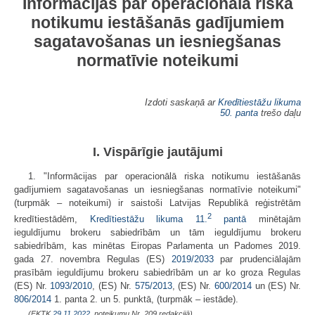
Informācijas par operacionālā riska
notikumu iestāšanās gadījumiem
sagatavošanas un iesniegšanas
normatīvie noteikumi
Izdoti saskaņā ar
Kredītiestāžu likuma
50. panta
trešo daļu
I. Vispārīgie jautājumi
1. "Informācijas par operacionālā riska notikumu iestāšanās
gadījumiem sagatavošanas un iesniegšanas normatīvie noteikumi"
(turpmāk – noteikumi) ir saistoši Latvijas Republikā reģistrētām
2
kredītiestādēm,
Kredītiestāžu likuma
11.
pantā
minētajām
ieguldījumu brokeru sabiedrībām un tām ieguldījumu brokeru
sabiedrībām, kas minētas Eiropas Parlamenta un Padomes 2019.
gada 27. novembra Regulas (ES)
2019/2033
par prudenciālajām
prasībām ieguldījumu brokeru sabiedrībām un ar ko groza Regulas
(ES) Nr.
1093/2010
, (ES) Nr.
575/2013
, (ES) Nr.
600/2014
un (ES) Nr.
806/2014
1. panta 2. un 5. punktā, (turpmāk – iestāde).
(FKTK
29.11.2022.
noteikumu Nr. 209 redakcijā)