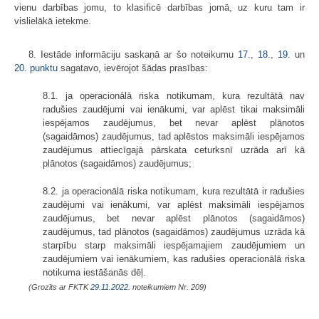
vienu darbības jomu, to klasificē darbības jomā, uz kuru tam ir
vislielākā ietekme.
8. Iestāde informāciju saskaņā ar šo noteikumu
17.
,
18.
,
19.
un
20. punktu
sagatavo, ievērojot šādas prasības:
8.1. ja operacionālā riska notikumam, kura rezultātā nav
radušies zaudējumi vai ienākumi, var aplēst tikai maksimāli
iespējamos zaudējumus, bet nevar aplēst plānotos
(sagaidāmos) zaudējumus, tad aplēstos maksimāli iespējamos
zaudējumus attiecīgajā pārskata ceturksnī uzrāda arī kā
plānotos (sagaidāmos) zaudējumus;
8.2. ja operacionālā riska notikumam, kura rezultātā ir radušies
zaudējumi vai ienākumi, var aplēst maksimāli iespējamos
zaudējumus, bet nevar aplēst plānotos (sagaidāmos)
zaudējumus, tad plānotos (sagaidāmos) zaudējumus uzrāda kā
starpību starp maksimāli iespējamajiem zaudējumiem un
zaudējumiem vai ienākumiem, kas radušies operacionālā riska
notikuma iestāšanās dēļ.
(Grozīts ar FKTK
29.11.2022.
noteikumiem Nr. 209)