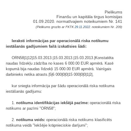
Pielikums
Finanšu un kapitāla tirgus komisijas
01.09.2020. normatīvajiem noteikumiem Nr. 141
(Pielikums grozīts ar FKTK
29.11.2022.
noteikumiem Nr. 209)
Ieraksti informācijas par operacionālā riska notikumu
iestāšanās gadījumiem failā izskatīsies šādi:
ORN58|1|12|15.03.2013.|15.03.2013.|15.03.2013.|Konstatēta
naudas līdzekļu zādzība no kases 6 000.00 EUR apmērā. Kasē
kopumā bija naudas līdzekļi 15 000.00 EUR apmērā. Vainīgais
darbinieks netika atrasts.|5|6 000|0|0|15 000|0|0|1|2|,
kur sniegta informācija par šādu operacionālā riska notikuma
iestāšanās gadījumu:
1.
notikuma identifikācijas iekšējā pazīme:
operacionālā riska
notikums ar pazīmi "ORN58";
2.
notikuma veids:
operacionālā riska notikums klasificēts
notikuma veidā "Iekšējie krāpnieciskie darījumi";