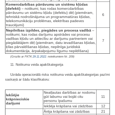
Komercdarbības pārrāvumu un sistēmu kļūdas
(defekti)
– notikumi, kas rodas komercdarbības
pārrāvumu un sistēmu kļūdu (defektu) dēļ (piemēram,
6
tehniskā nodrošinājuma un programmatūras kļūdas,
telekomunikāciju problēmas, elektrības padeves
traucējumi)
Nepilnības izpildes, piegādes un procesa vadībā
–
notikumi, kas rodas darījumu apstrādes vai procesu
vadības kļūdu un attiecību ar darījumu partneriem vai
7
piegādātājiem dēļ (piemēram, datu ievadīšanas kļūdas,
ķīlas pārvaldīšanas kļūdas, nepilnīga juridiskā
dokumentācija, ārpakalpojumu līgumu nepildīšana)
(Grozīts ar FKTK
29.11.2022.
noteikumiem Nr. 209)
11. Notikuma veida apakškategorija
Uzrāda operacionālā riska notikuma veida apakškategorijas pazīmi
saskaņā ar šādu klasifikatoru:
Neatļautas darbības ar nodomu
Iekšējie
gūt labumu vai bojāt citu
11
krāpnieciskie
personu īpašumu
darījumi
Iekšēja krāpšana vai zādzības
12
Ārēja krāpšana vai zādzības
21