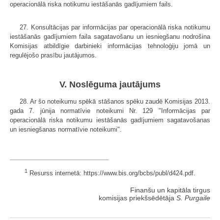
operacionālā riska notikumu iestāšanās gadījumiem fails.
27. Konsultācijas par informācijas par operacionālā riska notikumu
iestāšanās gadījumiem faila sagatavošanu un iesniegšanu nodrošina
Komisijas atbildīgie darbinieki informācijas tehnoloģiju jomā un
regulējošo prasību jautājumos.
V. Noslēguma jautājums
28. Ar šo noteikumu spēkā stāšanos spēku zaudē Komisijas 2013.
gada 7. jūnija normatīvie noteikumi Nr. 129 "Informācijas par
operacionālā riska notikumu iestāšanās gadījumiem sagatavošanas
un iesniegšanas normatīvie noteikumi".
1
Resurss internetā: https://www.bis.org/bcbs/publ/d424.pdf.
Finanšu un kapitāla tirgus
komisijas priekšsēdētāja
S. Purgaile