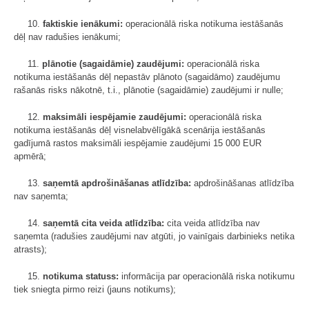
10.
faktiskie ienākumi:
operacionālā riska notikuma iestāšanās
dēļ nav radušies ienākumi;
11.
plānotie (sagaidāmie) zaudējumi:
operacionālā riska
notikuma iestāšanās dēļ nepastāv plānoto (sagaidāmo) zaudējumu
rašanās risks nākotnē, t.i., plānotie (sagaidāmie) zaudējumi ir nulle;
12.
maksimāli iespējamie zaudējumi:
operacionālā riska
notikuma iestāšanās dēļ visnelabvēlīgākā scenārija iestāšanās
gadījumā rastos maksimāli iespējamie zaudējumi 15 000 EUR
apmērā;
13.
saņemtā apdrošināšanas atlīdzība:
apdrošināšanas atlīdzība
nav saņemta;
14.
saņemtā cita veida atlīdzība:
cita veida atlīdzība nav
saņemta (radušies zaudējumi nav atgūti, jo vainīgais darbinieks netika
atrasts);
15.
notikuma statuss:
informācija par operacionālā riska notikumu
tiek sniegta pirmo reizi (jauns notikums);