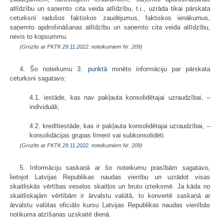
atlīdzību un saņemto cita veida atlīdzību, t.i., uzrāda tikai pārskata
ceturksnī radušos faktiskos zaudējumus, faktiskos ienākumus,
saņemto apdrošināšanas atlīdzību un saņemto cita veida atlīdzību,
nevis to kopsummu.
(Grozīts ar FKTK
29.11.2022.
noteikumiem Nr. 209)
4. Šo noteikumu
3. punktā
minēto informāciju par pārskata
ceturksni sagatavo:
4.1. iestāde, kas nav pakļauta konsolidētajai uzraudzībai, –
individuāli;
4.2. kredītiestāde, kas ir pakļauta konsolidētajai uzraudzībai, –
konsolidācijas grupas līmenī vai subkonsolidēti.
(Grozīts ar FKTK
29.11.2022.
noteikumiem Nr. 209)
5. Informāciju saskaņā ar šo noteikumu prasībām sagatavo,
lietojot Latvijas Republikas naudas vienību un uzrādot visas
skaitliskās vērtības veselos skaitļos un bruto izteiksmē. Ja kāda no
skaitliskajām vērtībām ir ārvalstu valūtā, to konvertē saskaņā ar
ārvalstu valūtas oficiālo kursu Latvijas Republikas naudas vienībās
notikuma atzīšanas uzskaitē dienā.