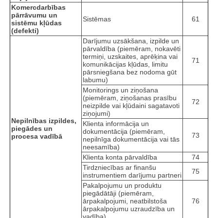
Komercdarbības
pārrāvumu un
Sistēmas
61
sistēmu kļūdas
(defekti)
Darījumu uzsākšana, izpilde un
pārvaldība (piemēram, nokavēti
termiņi, uzskaites, aprēķina vai
71
komunikācijas kļūdas, limitu
pārsniegšana bez nodoma gūt
labumu)
Monitorings un ziņošana
(piemēram, ziņošanas prasību
72
neizpilde vai kļūdaini sagatavoti
ziņojumi)
Nepilnības izpildes,
Klienta informācija un
piegādes un
dokumentācija (piemēram,
73
procesa vadībā
nepilnīga dokumentācija vai tās
neesamība)
Klienta konta pārvaldība
74
Tirdzniecības ar finanšu
75
instrumentiem darījumu partneri
Pakalpojumu un produktu
piegādātāji (piemēram,
ārpakalpojumi, neatbilstoša
76
ārpakalpojumu uzraudzība un
vadība)