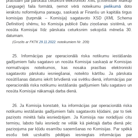
prasībām par pārskata ceturksni elektroniski XML (
Extensible Markup
Language
) faila formātā, ņemot vērā noteikumu
pielikumā
doto
ierakstu noformējuma paraugu, saskaņā ar Finanšu un kapitāla tirgus
komisijas (turpmāk – Komisija) sagatavoto XSD (
XML Schema
Definition
) shēmu, ko Komisija publicē Datu ziņošanas sistēmā, un
nosūta Komisijai līdz pārskata ceturksnim sekojošā mēneša 30.
datumam.
(Grozīts ar FKTK
29.11.2022.
noteikumiem Nr. 209)
25. Informācijas par operacionālā riska notikumu iestāšanās
gadījumiem failu sagatavo un nosūta Komisijai saskaņā ar Komisijas
normatīvajos noteikumos, kas nosaka prasības elektroniski
sagatavoto pārskatu iesniegšanai, noteikto kārtību. Ja pārskata
nosūtīšanas datums iekrīt brīvdienā vai svētku dienā, informācijas par
operacionālā riska notikumu iestāšanās gadījumiem failu sagatavo un
nosūta Komisijai nākamajā darba dienā.
26. Ja Komisija konstatē, ka informācijas par operacionālā riska
notikumu iestāšanās gadījumiem fails sagatavots kļūdaini, par to tiek
paziņots minētā faila iesniedzējam. Ja Komisija nav norādījusi citu
termiņu, laboto failu iesniedz ne vēlāk kā piektajā darba dienā pēc
paziņojuma par kļūdu esamību saņemšanas no Komisijas. Par spēkā
esošu tiek uzskatīts pēdējais iesniegtais informācijas par