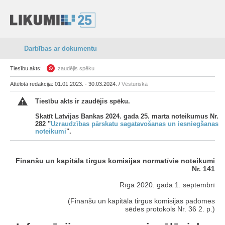
Darbības ar dokumentu
Tiesību akts:
zaudējis spēku
Attēlotā redakcija: 01.01.2023. - 30.03.2024. /
Vēsturiskā
Tiesību akts ir zaudējis spēku.
Skatīt Latvijas Bankas 2024. gada 25. marta noteikumus Nr.
282 "
Uzraudzības pārskatu sagatavošanas un iesniegšanas
noteikumi
".
Finanšu un kapitāla tirgus komisijas normatīvie noteikumi
Nr. 141
Rīgā 2020. gada 1. septembrī
(Finanšu un kapitāla tirgus komisijas padomes
sēdes protokols Nr. 36 2. p.)