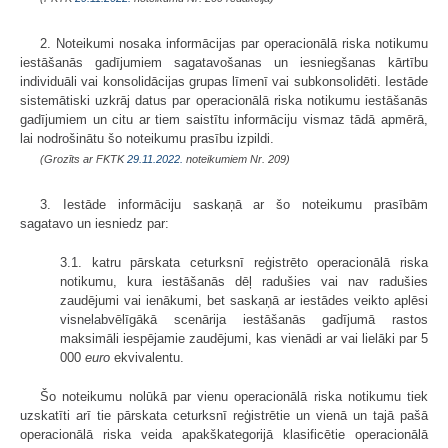
2. Noteikumi nosaka informācijas par operacionālā riska notikumu
iestāšanās gadījumiem sagatavošanas un iesniegšanas kārtību
individuāli vai konsolidācijas grupas līmenī vai subkonsolidēti. Iestāde
sistemātiski uzkrāj datus par operacionālā riska notikumu iestāšanās
gadījumiem un citu ar tiem saistītu informāciju vismaz tādā apmērā,
lai nodrošinātu šo noteikumu prasību izpildi.
(Grozīts ar FKTK
29.11.2022.
noteikumiem Nr. 209)
3. Iestāde informāciju saskaņā ar šo noteikumu prasībām
sagatavo un iesniedz par:
3.1. katru pārskata ceturksnī reģistrēto operacionālā riska
notikumu, kura iestāšanās dēļ radušies vai nav radušies
zaudējumi vai ienākumi, bet saskaņā ar iestādes veikto aplēsi
visnelabvēlīgākā scenārija iestāšanās gadījumā rastos
maksimāli iespējamie zaudējumi, kas vienādi ar vai lielāki par 5
000
euro
ekvivalentu.
Šo noteikumu nolūkā par vienu operacionālā riska notikumu tiek
uzskatīti arī tie pārskata ceturksnī reģistrētie un vienā un tajā pašā
operacionālā riska veida apakškategorijā klasificētie operacionālā