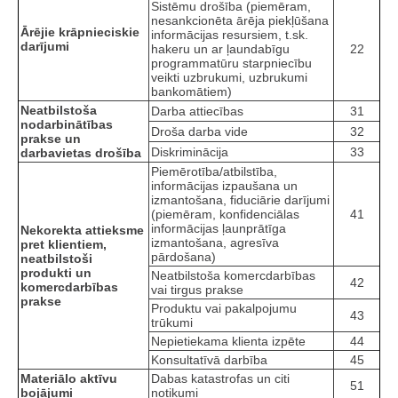
Sistēmu drošība (piemēram,
nesankcionēta ārēja piekļūšana
Ārējie krāpnieciskie
informācijas resursiem, t.sk.
darījumi
hakeru un ar ļaundabīgu
22
programmatūru starpniecību
veikti uzbrukumi, uzbrukumi
bankomātiem)
Neatbilstoša
Darba attiecības
31
nodarbinātības
Droša darba vide
32
prakse un
Diskriminācija
33
darbavietas drošība
Piemērotība/atbilstība,
informācijas izpaušana un
izmantošana, fiduciārie darījumi
(piemēram, konfidenciālas
41
informācijas ļaunprātīga
Nekorekta attieksme
izmantošana, agresīva
pret klientiem,
pārdošana)
neatbilstoši
produkti un
Neatbilstoša komercdarbības
42
komercdarbības
vai tirgus prakse
prakse
Produktu vai pakalpojumu
43
trūkumi
Nepietiekama klienta izpēte
44
Konsultatīvā darbība
45
Materiālo aktīvu
Dabas katastrofas un citi
51
bojājumi
notikumi