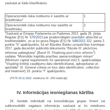
saskaņā ar šādu klasifikatoru:
Operacionālā riska notikums ir saistīts ar
1
kredītrisku*
Operacionālā riska notikums nav saistīts ar
2
kredītrisku
*Saskaņā ar Eiropas Parlamenta un Padomes 2013. gada 26. jūnija
Regulas (ES) Nr.
575/2013
par prudenciālajām prasībām attiecībā uz
kredītiestādēm, un ar ko groza Regulu (ES) Nr.
648/2012
322. panta 3.
punkta "b" apakšpunktu, kā arī Bāzeles Banku uzraudzības komitejas
2017. gada decembrī publicētā dokumenta "Bāzele III: pēckrīzes
1
reformas pabeigšana" (
Basel III: Finalising post-crisis reforms
)
sadaļas "Minimālās kapitāla prasības operacionālajam riskam"
(
Minimum capital requirements for operational risk
) 5. apakšsadaļas
"Vispārīgi kritēriji zaudējumu datu identificēšanai, apkopošanai un
apstrādei" (
5. General criteria on loss data identification, collection
and treatment
) 19. punkta "f" apakšpunktu.
(FKTK
29.11.2022.
noteikumu Nr. 209 redakcijā)
IV. Informācijas iesniegšanas kārtība
24. Iestāde individuāli vai konsolidācijas grupas līmenī vai
subkonsolidēti sagatavo informāciju saskaņā ar šo noteikumu