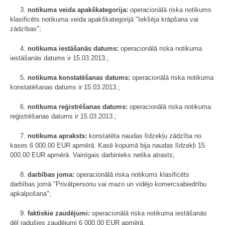
3.
notikuma veida apakškategorija:
operacionālā riska notikums
klasificēts notikuma veida apakškategorijā "Iekšēja krāpšana vai
zādzības";
4.
notikuma iestāšanās datums:
operacionālā riska notikuma
iestāšanās datums ir 15.03.2013.;
5.
notikuma konstatēšanas datums:
operacionālā riska notikuma
konstatēšanas datums ir 15.03.2013.;
6.
notikuma reģistrēšanas datums:
operacionālā riska notikuma
reģistrēšanas datums ir 15.03.2013.;
7.
notikuma apraksts:
konstatēta naudas līdzekļu zādzība no
kases 6 000.00 EUR apmērā. Kasē kopumā bija naudas līdzekļi 15
000.00 EUR apmērā. Vainīgais darbinieks netika atrasts;
8.
darbības joma:
operacionālā riska notikums klasificēts
darbības jomā "Privātpersonu vai mazo un vidējo komercsabiedrību
apkalpošana";
9.
faktiskie zaudējumi:
operacionālā riska notikuma iestāšanās
dēļ radušies zaudējumi 6 000.00 EUR apmērā;