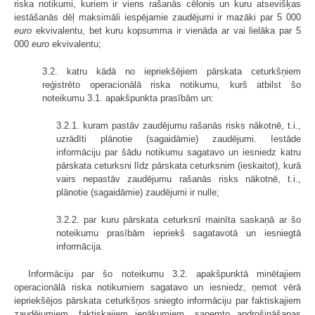
riska notikumi, kuriem ir viens rašanās cēlonis un kuru atsevišķas
iestāšanās dēļ maksimāli iespējamie zaudējumi ir mazāki par 5 000
euro
ekvivalentu, bet kuru kopsumma ir vienāda ar vai lielāka par 5
000
euro
ekvivalentu;
3.2. katru kādā no iepriekšējiem pārskata ceturkšņiem
reģistrēto operacionālā riska notikumu, kurš atbilst šo
noteikumu 3.1. apakšpunkta prasībām un:
3.2.1. kuram pastāv zaudējumu rašanās risks nākotnē, t.i.,
uzrādīti plānotie (sagaidāmie) zaudējumi. Iestāde
informāciju par šādu notikumu sagatavo un iesniedz katru
pārskata ceturksni līdz pārskata ceturksnim (ieskaitot), kurā
vairs nepastāv zaudējumu rašanās risks nākotnē, t.i.,
plānotie (sagaidāmie) zaudējumi ir nulle;
3.2.2. par kuru pārskata ceturksnī mainīta saskaņā ar šo
noteikumu prasībām iepriekš sagatavotā un iesniegtā
informācija.
Informāciju par šo noteikumu 3.2. apakšpunktā minētajiem
operacionālā riska notikumiem sagatavo un iesniedz, ņemot vērā
iepriekšējos pārskata ceturkšņos sniegto informāciju par faktiskajiem
zaudējumiem, faktiskajiem ienākumiem, saņemto apdrošināšanas