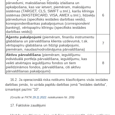
pārvedumi, maksāšanas līdzekļu izlaišana un
apkalpošana, kas var ietvert, piemēram, maksājumu
sistēmas (TARGET, CLS, SWIFT u.tml.), karšu klīringa
sistēmas (MASTERCARD, VISA, AMEX u.tml.), līdzekļu
6
pārvedumus (specifisks iestādes darbības veids),
korespondentbankas pakalpojumus (
correspondent
banking
), vērtspapīru klīringu (specifisks iestādes
darbības veids))
Aģentu pakalpojumi
(piemēram, finanšu instrumentu
glabāšana un pārvaldīšana klienta uzdevumā, t.sk.
7
vērtspapīru glabāšana un līdzīgi pakalpojumi,
piemēram, naudas/nodrošinājuma pārvaldīšana)
Aktīvu pārvaldīšana
(piemēram, ieguldījumu
individuālā portfeļa pārvaldīšana, ieguldījumu, kas
veikti atvērtajos ieguldījumu fondos un tiem
8
pielīdzināmos fondos, pārvaldīšana, citi aktīvu
pārvaldīšanas pakalpojumi)
16.2. Ja operacionālā riska notikums klasificējams visās iestādes
darbības jomās, to uzrāda papildu darbības jomā "Iestādes darbība",
izmantojot pazīmi "10".
(Grozīts ar FKTK
29.11.2022.
noteikumiem Nr. 209)
17. Faktiskie zaudējumi