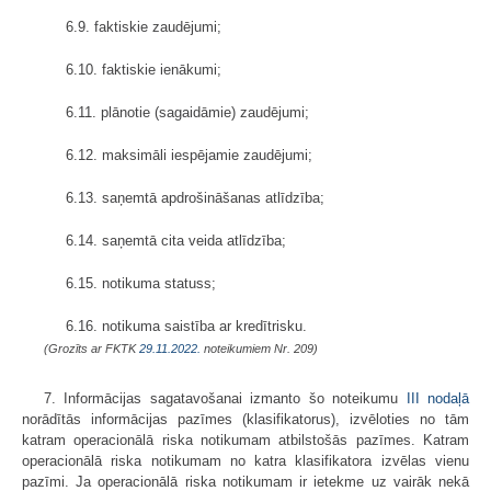
6.9. faktiskie zaudējumi;
6.10. faktiskie ienākumi;
6.11. plānotie (sagaidāmie) zaudējumi;
6.12. maksimāli iespējamie zaudējumi;
6.13. saņemtā apdrošināšanas atlīdzība;
6.14. saņemtā cita veida atlīdzība;
6.15. notikuma statuss;
6.16. notikuma saistība ar kredītrisku.
(Grozīts ar FKTK
29.11.2022.
noteikumiem Nr. 209)
7. Informācijas sagatavošanai izmanto šo noteikumu
III nodaļā
norādītās informācijas pazīmes (klasifikatorus), izvēloties no tām
katram operacionālā riska notikumam atbilstošās pazīmes. Katram
operacionālā riska notikumam no katra klasifikatora izvēlas vienu
pazīmi. Ja operacionālā riska notikumam ir ietekme uz vairāk nekā