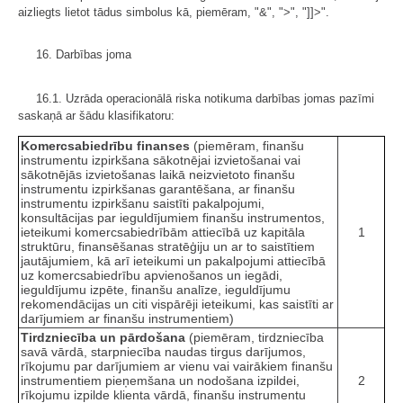
aizliegts lietot tādus simbolus kā, piemēram, "&", ">", "]]>".
16. Darbības joma
16.1. Uzrāda operacionālā riska notikuma darbības jomas pazīmi
saskaņā ar šādu klasifikatoru:
Komercsabiedrību finanses
(piemēram, finanšu
instrumentu izpirkšana sākotnējai izvietošanai vai
sākotnējās izvietošanas laikā neizvietoto finanšu
instrumentu izpirkšanas garantēšana, ar finanšu
instrumentu izpirkšanu saistīti pakalpojumi,
konsultācijas par ieguldījumiem finanšu instrumentos,
ieteikumi komercsabiedrībām attiecībā uz kapitāla
1
struktūru, finansēšanas stratēģiju un ar to saistītiem
jautājumiem, kā arī ieteikumi un pakalpojumi attiecībā
uz komercsabiedrību apvienošanos un iegādi,
ieguldījumu izpēte, finanšu analīze, ieguldījumu
rekomendācijas un citi vispārēji ieteikumi, kas saistīti ar
darījumiem ar finanšu instrumentiem)
Tirdzniecība un pārdošana
(piemēram, tirdzniecība
savā vārdā, starpniecība naudas tirgus darījumos,
rīkojumu par darījumiem ar vienu vai vairākiem finanšu
instrumentiem pieņemšana un nodošana izpildei,
2
rīkojumu izpilde klienta vārdā, finanšu instrumentu