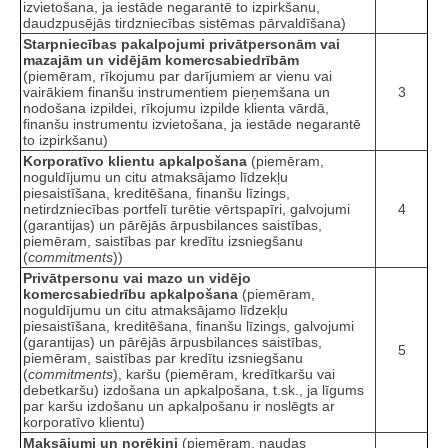
izvietošana, ja iestāde negarantē to izpirkšanu,
daudzpusējās tirdzniecības sistēmas pārvaldīšana)
Starpniecības pakalpojumi privātpersonām vai
mazajām un vidējām komercsabiedrībām
(piemēram, rīkojumu par darījumiem ar vienu vai
vairākiem finanšu instrumentiem pieņemšana un
3
nodošana izpildei, rīkojumu izpilde klienta vārdā,
finanšu instrumentu izvietošana, ja iestāde negarantē
to izpirkšanu)
Korporatīvo klientu apkalpošana
(piemēram,
noguldījumu un citu atmaksājamo līdzekļu
piesaistīšana, kreditēšana, finanšu līzings,
netirdzniecības portfelī turētie vērtspapīri, galvojumi
4
(garantijas) un pārējās ārpusbilances saistības,
piemēram, saistības par kredītu izsniegšanu
(
commitments
))
Privātpersonu vai mazo un vidējo
komercsabiedrību apkalpošana
(piemēram,
noguldījumu un citu atmaksājamo līdzekļu
piesaistīšana, kreditēšana, finanšu līzings, galvojumi
(garantijas) un pārējās ārpusbilances saistības,
5
piemēram, saistības par kredītu izsniegšanu
(
commitments
), karšu (piemēram, kredītkaršu vai
debetkaršu) izdošana un apkalpošana, t.sk., ja līgums
par karšu izdošanu un apkalpošanu ir noslēgts ar
korporatīvo klientu)
Maksājumi un norēķini
(piemēram, naudas