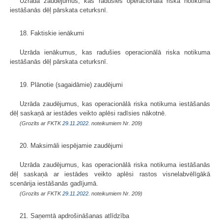
Uzrāda zaudējumus, kas radušies operacionālā riska notikuma
iestāšanās dēļ pārskata ceturksnī.
18. Faktiskie ienākumi
Uzrāda ienākumus, kas radušies operacionālā riska notikuma
iestāšanās dēļ pārskata ceturksnī.
19. Plānotie (sagaidāmie) zaudējumi
Uzrāda zaudējumus, kas operacionālā riska notikuma iestāšanās
dēļ saskaņā ar iestādes veikto aplēsi radīsies nākotnē.
(Grozīts ar FKTK
29.11.2022.
noteikumiem Nr. 209)
20. Maksimāli iespējamie zaudējumi
Uzrāda zaudējumus, kas operacionālā riska notikuma iestāšanās
dēļ saskaņā ar iestādes veikto aplēsi rastos visnelabvēlīgākā
scenārija iestāšanās gadījumā.
(Grozīts ar FKTK
29.11.2022.
noteikumiem Nr. 209)
21. Saņemtā apdrošināšanas atlīdzība