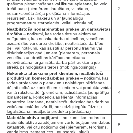
īpašuma piesavināšanās vai likumu apiešana, ko veic
trešā puse (piemēram, laupīšana, viltošana,
2
nesankcionēta ārēja piekļūšana informācijas
resursiem, t.sk. hakeru un ar ļaundabīgu
programmatūru starpniecību veikti uzbrukumi)
Neatbilstoša nodarbinātības prakse un darbavietas
drošība
– notikumi, kas rodas tiesību aktiem vai
nolīgumiem, kas nosaka darba attiecības, veselības
aizsardzību vai darba drošību, neatbilstošu darbību
dēļ, vai notikumi, kas saistīti ar personu traumu vai
3
diskriminācijas gadījumiem (piemēram, personāla
veselības un drošības kārtības noteikumu
neievērošana, organizēta darba pārtraukšana jeb
streiki, psiholoģiskais terors (mobings/bosings))
Nekorekta attieksme pret klientiem, neatbilstoši
produkti un komercdarbības prakse
– notikumi, kas
rodas profesionālo pienākumu nolaidīgas pildīšanas
dēļ attiecībā uz konkrētiem klientiem vai produkta veida
vai tā rakstura dēļ (piemēram, uzticēšanās ļaunprātīga
4
izmantošana, konfidenciālas klienta informācijas
nepareiza lietošana, neatbilstošu tirdzniecības darbību
veikšana iestādes vārdā, noziedzīgi iegūtu līdzekļu
legalizēšana, neatļautu produktu pārdošana)
Materiālo aktīvu bojājumi
– notikumi, kas rodas no
materiālo aktīvu zaudējumiem vai to bojājumiem dabas
5
katastrofu vai citu notikumu dēļ (piemēram, terorisms,
vandālisms, zemestrīces, ugunsgrēki, plūdi)