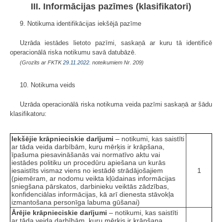
III. Informācijas pazīmes (klasifikatori)
9. Notikuma identifikācijas iekšējā pazīme
Uzrāda iestādes lietoto pazīmi, saskaņā ar kuru tā identificē
operacionālā riska notikumu savā datubāzē.
(Grozīts ar FKTK
29.11.2022.
noteikumiem Nr. 209)
10. Notikuma veids
Uzrāda operacionālā riska notikuma veida pazīmi saskaņā ar šādu
klasifikatoru:
Iekšējie krāpnieciskie darījumi
– notikumi, kas saistīti
ar tāda veida darbībām, kuru mērķis ir krāpšana,
īpašuma piesavināšanās vai normatīvo aktu vai
iestādes politiku un procedūru apiešana un kurās
iesaistīts vismaz viens no iestādē strādājošajiem
1
(piemēram, ar nodomu veikta kļūdainas informācijas
sniegšana pārskatos, darbinieku veiktās zādzības,
konfidenciālas informācijas, kā arī dienesta stāvokļa
izmantošana personīga labuma gūšanai)
Ārējie krāpnieciskie darījumi
– notikumi, kas saistīti
ar tāda veida darbībām, kuru mērķis ir krāpšana,