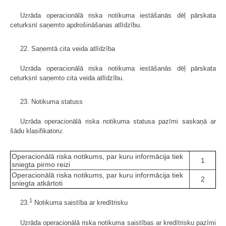
Uzrāda operacionālā riska notikuma iestāšanās dēļ pārskata
ceturksnī saņemto apdrošināšanas atlīdzību.
22. Saņemtā cita veida atlīdzība
Uzrāda operacionālā riska notikuma iestāšanās dēļ pārskata
ceturksnī saņemto cita veida atlīdzību.
23. Notikuma statuss
Uzrāda operacionālā riska notikuma statusa pazīmi saskaņā ar
šādu klasifikatoru:
Operacionālā riska notikums, par kuru informācija tiek
1
sniegta pirmo reizi
Operacionālā riska notikums, par kuru informācija tiek
2
sniegta atkārtoti
1
23.
Notikuma saistība ar kredītrisku
Uzrāda operacionālā riska notikuma saistības ar kredītrisku pazīmi