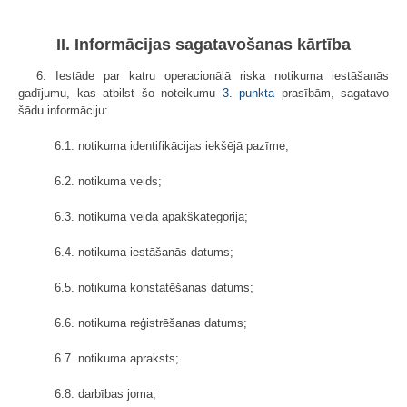
II. Informācijas sagatavošanas kārtība
6. Iestāde par katru operacionālā riska notikuma iestāšanās
gadījumu, kas atbilst šo noteikumu
3. punkta
prasībām, sagatavo
šādu informāciju:
6.1. notikuma identifikācijas iekšējā pazīme;
6.2. notikuma veids;
6.3. notikuma veida apakškategorija;
6.4. notikuma iestāšanās datums;
6.5. notikuma konstatēšanas datums;
6.6. notikuma reģistrēšanas datums;
6.7. notikuma apraksts;
6.8. darbības joma;