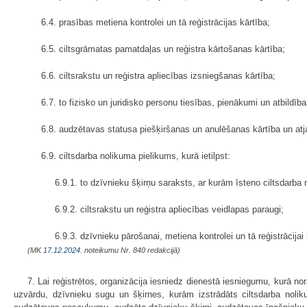
6.4. prasības metiena kontrolei un tā reģistrācijas kārtība;
6.5. ciltsgrāmatas pamatdaļas un reģistra kārtošanas kārtība;
6.6. ciltsrakstu un reģistra apliecības izsniegšanas kārtība;
6.7. to fizisko un juridisko personu tiesības, pienākumi un atbildīb
6.8. audzētavas statusa piešķiršanas un anulēšanas kārtība un atj
6.9. ciltsdarba nolikuma pielikums, kurā ietilpst:
6.9.1. to dzīvnieku šķirņu saraksts, ar kurām īsteno ciltsdarba 
6.9.2. ciltsrakstu un reģistra apliecības veidlapas paraugi;
6.9.3. dzīvnieku pārošanai, metiena kontrolei un tā reģistrācija
(MK
17.12.2024.
noteikumu Nr. 840 redakcijā)
7. Lai reģistrētos, organizācija iesniedz dienestā iesniegumu, kurā n
uzvārdu, dzīvnieku sugu un šķirnes, kurām izstrādāts ciltsdarba noli