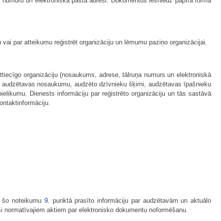
ņa numuru un elektroniskā pasta adresi. Dokumentus iesniedz papīra formā
ai par atteikumu reģistrēt organizāciju un lēmumu paziņo organizācijai.
attiecīgo organizāciju (nosaukums, adrese, tālruņa numurs un elektroniskā
āda audzētavas nosaukumu, audzēto dzīvnieku šķirni, audzētavas īpašnieku
pielikumu. Dienests informāciju par reģistrēto organizāciju un tās sastāvā
ntaktinformāciju.
ot šo noteikumu
9.
punktā prasīto informāciju par audzētavām un aktuālo
stoši normatīvajiem aktiem par elektronisko dokumentu noformēšanu.