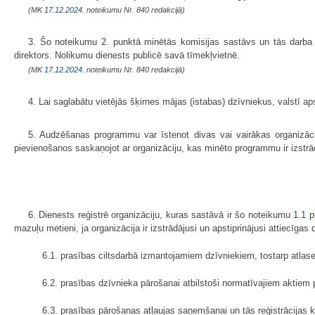
(MK
17.12.2024.
noteikumu Nr. 840 redakcijā)
3. Šo noteikumu
2.
punktā minētās komisijas sastāvs un tās darba or
direktors. Nolikumu dienests publicē savā tīmekļvietnē.
(MK
17.12.2024.
noteikumu Nr. 840 redakcijā)
4. Lai saglabātu vietējās šķirnes mājas (istabas) dzīvniekus, valstī 
5. Audzēšanas programmu var īstenot divas vai vairākas organizācij
pievienošanos saskaņojot ar organizāciju, kas minēto programmu ir izstrā
6. Dienests reģistrē organizāciju, kuras sastāvā ir šo noteikumu
1.1
pu
mazuļu metieni, ja organizācija ir izstrādājusi un apstiprinājusi attiecīga
6.1. prasības ciltsdarbā izmantojamiem dzīvniekiem, tostarp atlases
6.2. prasības dzīvnieka pārošanai atbilstoši normatīvajiem aktiem 
6.3. prasības pārošanas atļaujas saņemšanai un tās reģistrācijas k