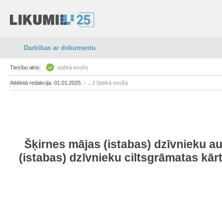
Darbības ar dokumentu
Tiesību akts:
spēkā esošs
Attēlotā redakcija: 01.01.2025. - ... /
Spēkā esošā
Šķirnes mājas (istabas) dzīvnieku au
(istabas) dzīvnieku ciltsgrāmatas k