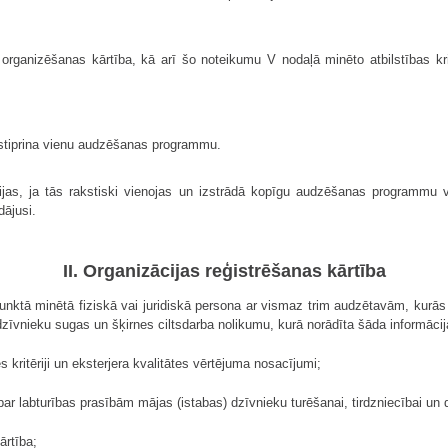
ganizēšanas kārtība, kā arī šo noteikumu V nodaļā minēto atbilstības krit
apstiprina vienu audzēšanas programmu.
as, ja tās rakstiski vienojas un izstrādā kopīgu audzēšanas programmu va
dājusi.
II. Organizācijas reģistrēšanas kārtība
nktā minētā fiziskā vai juridiskā persona ar vismaz trim audzētavām, kurās d
s dzīvnieku sugas un šķirnes ciltsdarba nolikumu, kurā norādīta šāda informācij
 kritēriji un eksterjera kvalitātes vērtējuma nosacījumi;
par labturības prasībām mājas (istabas) dzīvnieku turēšanai, tirdzniecībai u
ārtība;