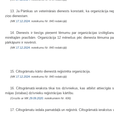
13. Ja Pārtikas un veterinārais dienests konstatē, ka organizācija n
ziņo dienestam.
(MK
17.12.2024.
noteikumu Nr. 840 redakcijā)
14. Dienests ir tiesīgs pieņemt lēmumu par organizācijas izslēgšanu
minētajām prasībām. Organizācija 12 mēnešus pēc dienesta lēmuma paz
pārkāpumi ir novērsti.
(MK
17.12.2024.
noteikumu Nr. 840 redakcijā)
15. Ciltsgrāmatu kārto dienestā reģistrēta organizācija.
(MK
17.12.2024.
noteikumu Nr. 840 redakcijā)
16. Ciltsgrāmatā ieraksta tikai tos dzīvniekus, kas atbilst attiecīgā
mājas (istabas) dzīvnieku reģistrācijas kārtību.
(Grozīts ar MK
29.09.2020.
noteikumiem Nr. 606)
17. Ciltsgrāmatu iedala pamatdaļā un reģistrā. Ciltsgrāmatā ierakstus 