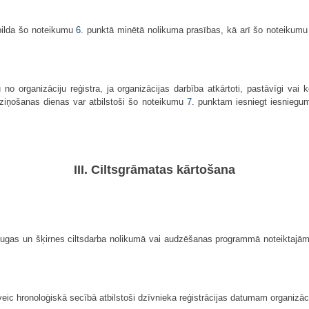
epilda šo noteikumu
6.
punktā minētā nolikuma prasības, kā arī šo noteikumu
 no organizāciju reģistra, ja organizācijas darbība atkārtoti, pastāvīgi va
iņošanas dienas var atbilstoši šo noteikumu
7.
punktam iesniegt iesniegumu
III. Ciltsgrāmatas kārtošana
s sugas un šķirnes ciltsdarba nolikumā vai audzēšanas programmā noteiktajām 
veic hronoloģiskā secībā atbilstoši dzīvnieka reģistrācijas datumam organizāci