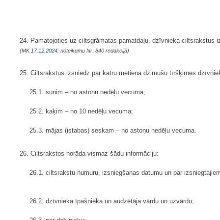
24. Pamatojoties uz ciltsgrāmatas pamatdaļu, dzīvnieka ciltsrakstus iz
(MK
17.12.2024.
noteikumu Nr. 840 redakcijā)
25. Ciltsrakstus izsniedz par katru metienā dzimušu tīršķirnes dzīvnie
25.1. sunim – no astoņu nedēļu vecuma;
25.2. kaķim – no 10 nedēļu vecuma;
25.3. mājas (istabas) seskam – no astoņu nedēļu vecuma.
26. Ciltsrakstos norāda vismaz šādu informāciju:
26.1. ciltsrakstu numuru, izsniegšanas datumu un par izsniegtajiem
26.2. dzīvnieka īpašnieka un audzētāja vārdu un uzvārdu;