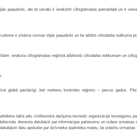
ās paaudzēs, abi tā vecāki ir ierakstīti ciltsgrāmatas pamatdaļā un ir vienas
zcelsme ir zināma vismaz trijās paaudzēs un tie atbilst ciltsdarba nolikuma p
bām, ieraksta ciltsgrāmatas reģistrā atbilstoši ciltsdarba nolikumam un cilts
i.
hīvā glabā pastāvīgi, bet metienu kontroles reģistru – piecus gadus. Pēc 
arbdienu laikā pēc civiltiesiskā darījuma iesniedz organizācijā iesniegumu pa
liecinās dienesta datubāzē par informācijas patiesumu un izdara izmaiņas ci
u datubāzei datu apskatei par dzīvnieka īpašnieka maiņu, lai izdarītu izmaiņas