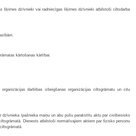
 šķirnes dzīvnieki vai radniecīgas šķirnes dzīvnieki atbilstoši ciltsdarba
rasībām.
grāmatas kārtošanas kārtībai.
organizācijas darbības izbeigšanas organizācijas ciltsgrāmatu un citu
r dzīvnieka īpašnieka maiņu un abu pušu parakstītu aktu par civiltiesisko
ltsgrāmatā. Dienests atbilstoši normatīvajiem aktiem par fizisko personu
 ciltsgrāmatā.