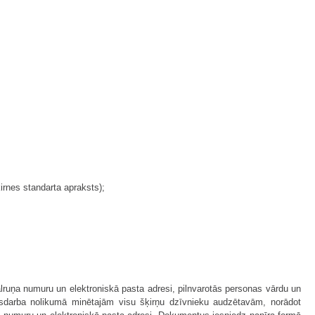
irnes standarta apraksts);
tālruņa numuru un elektroniskā pasta adresi, pilnvarotās personas vārdu un
ltsdarba nolikumā minētajām visu šķirņu dzīvnieku audzētavām, norādot