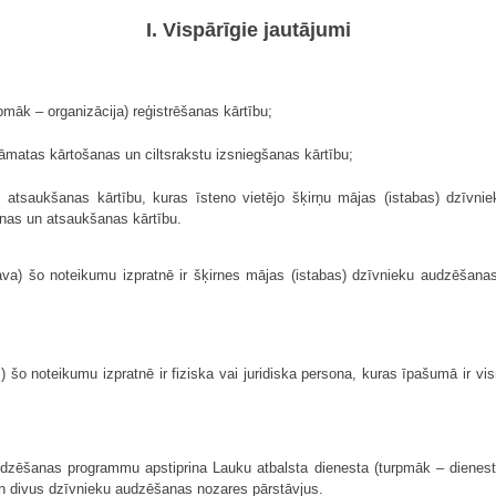
I. Vispārīgie jautājumi
pmāk – organizācija) reģistrēšanas kārtību;
grāmatas kārtošanas un ciltsrakstu izsniegšanas kārtību;
šanas atsaukšanas kārtību, kuras īsteno vietējo šķirņu mājas (istabas) d
nas un atsaukšanas kārtību.
a) šo noteikumu izpratnē ir šķirnes mājas (istabas) dzīvnieku audzēšanas u
šo noteikumu izpratnē ir fiziska vai juridiska persona, kuras īpašumā ir vi
dzēšanas programmu apstiprina Lauku atbalsta dienesta (turpmāk – dienests)
 un divus dzīvnieku audzēšanas nozares pārstāvjus.