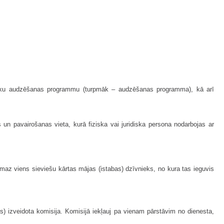
zīvnieku audzēšanas programmu (turpmāk – audzēšanas programma), kā arī
n pavairošanas vieta, kurā fiziska vai juridiska persona nodarbojas ar
smaz viens sieviešu kārtas mājas (istabas) dzīvnieks, no kura tas ieguvis
 izveidota komisija. Komisijā iekļauj pa vienam pārstāvim no dienesta,