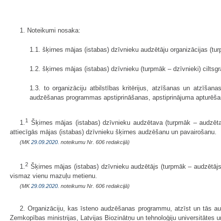
1. Noteikumi nosaka:
1.1. šķirnes mājas (istabas) dzīvnieku audzētāju organizācijas (tur
1.2. šķirnes mājas (istabas) dzīvnieku (turpmāk – dzīvnieki) cilts
1.3. to organizāciju atbilstības kritērijus, atzīšanas un atzī
audzēšanas programmas apstiprināšanas, apstiprinājuma apturēša
1
1.
Šķirnes mājas (istabas) dzīvnieku audzētava (turpmāk – audzētav
attiecīgās mājas (istabas) dzīvnieku šķirnes audzēšanu un pavairošanu.
(MK
29.09.2020.
noteikumu Nr. 606 redakcijā)
2
1.
Šķirnes mājas (istabas) dzīvnieku audzētājs (turpmāk – audzētājs) 
vismaz vienu mazuļu metienu.
(MK
29.09.2020.
noteikumu Nr. 606 redakcijā)
2. Organizāciju, kas īsteno audzēšanas programmu, atzīst un tās au
Zemkopības ministrijas, Latvijas Biozinātņu un tehnoloģiju universitātes