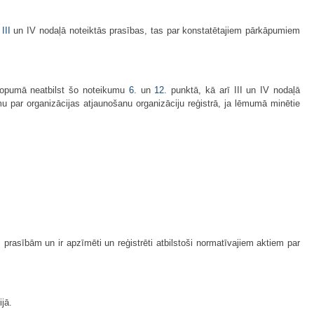
III
un IV nodaļā noteiktās prasības, tas par konstatētajiem pārkāpumiem
i kopumā neatbilst šo noteikumu
6.
un
12.
punktā, kā arī III un IV nodaļā
 par organizācijas atjaunošanu organizāciju reģistrā, ja lēmumā minētie
prasībām un ir apzīmēti un reģistrēti atbilstoši normatīvajiem aktiem par
jā.