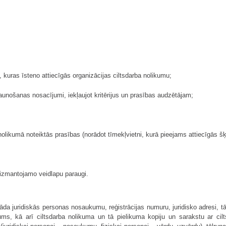
a, kuras īsteno attiecīgās organizācijas ciltsdarba nolikumu;
aunošanas nosacījumi, iekļaujot kritērijus un prasības audzētājam;
nolikumā noteiktās prasības (norādot tīmekļvietni, kurā pieejams attiecīgās šķ
i izmantojamo veidlapu paraugi.
orāda juridiskās personas nosaukumu, reģistrācijas numuru, juridisko adresi, 
kums, kā arī ciltsdarba nolikuma un tā pielikuma kopiju un sarakstu ar ci