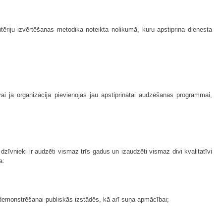
ēriju izvērtēšanas metodika noteikta nolikumā, kuru apstiprina dienesta
i ja organizācija pievienojas jau apstiprinātai audzēšanas programmai,
zīvnieki ir audzēti vismaz trīs gadus un izaudzēti vismaz divi kvalitatīvi
a:
n demonstrēšanai publiskās izstādēs, kā arī suņa apmācībai;