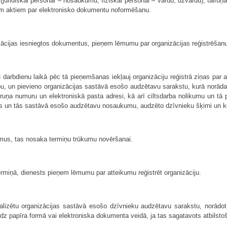
uridiskai personai – nosaukumu, fiziskai personai – vārdu, uzvārdu), tālru
jiem aktiem par elektronisko dokumentu noformēšanu.
ijas iesniegtos dokumentus, pieņem lēmumu par organizācijas reģistrēšanu v
 darbdienu laikā pēc tā pieņemšanas iekļauj organizāciju reģistrā ziņas par 
arbu, un pievieno organizācijas sastāvā esošo audzētavu sarakstu, kurā nor
lruņa numuru un elektroniskā pasta adresi, kā arī ciltsdarba nolikumu un tā 
as un tās sastāvā esošo audzētavu nosaukumu, audzēto dzīvnieku šķirni un ko
umus, tas nosaka termiņu trūkumu novēršanai.
ermiņā, dienests pieņem lēmumu par atteikumu reģistrēt organizāciju.
tualizētu organizācijas sastāvā esošo dzīvnieku audzētavu sarakstu, norād
niedz papīra formā vai elektroniska dokumenta veidā, ja tas sagatavots atbil