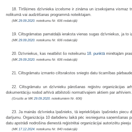
18. Tīršķirnes dzīvnieka izcelsme ir zināma un izsekojama vismaz trij
nolikumā vai audzēšanas programmā noteiktajam.
(MK
29.09.2020.
noteikumu Nr. 606 redakcijā)
19. Ciltsgrāmatas pamatdaļā ieraksta vienas sugas dzīvniekus, ja to i
(MK
29.09.2020.
noteikumu Nr. 606 redakcijā)
20. Dzīvniekus, kas neatbilst šo noteikumu
18. punktā
minētajām prasī
(MK
29.09.2020.
noteikumu Nr. 606 redakcijā)
21. Ciltsgrāmatu izmanto ciltsrakstos sniegto datu ticamības pārbaude
22. Ciltsgrāmatu un dzīvnieku pārošanas reģistru organizācijas ar
dokumentāciju nodod arhīvā atbilstoši normatīvajiem aktiem par arhīviem.
(Grozīts ar MK
29.09.2020.
noteikumiem Nr. 606)
23. Ja mainās dzīvnieka īpašnieks, tā iepriekšējais īpašnieks piecu d
darījumu. Organizācija 10 darbdienu laikā pēc iesnieguma saņemšanas pār
datu apstrādi nodrošina dienestā reģistrētai organizācijai autorizētu pieej
(MK
17.12.2024.
noteikumu Nr. 840 redakcijā)