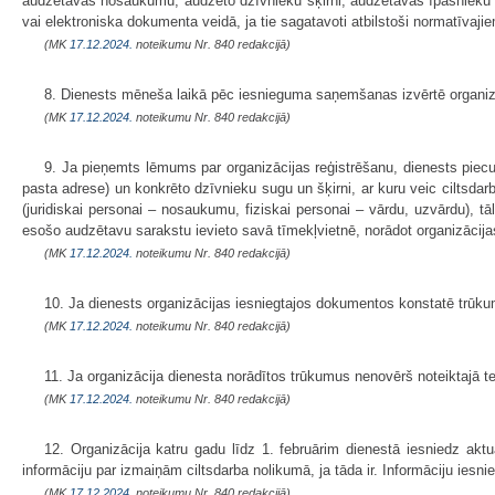
audzētavas nosaukumu, audzēto dzīvnieku šķirni, audzētavas īpašnieku (j
vai elektroniska dokumenta veidā, ja tie sagatavoti atbilstoši normatīva
(MK
17.12.2024.
noteikumu Nr. 840 redakcijā)
8. Dienests mēneša laikā pēc iesnieguma saņemšanas izvērtē organizāc
(MK
17.12.2024.
noteikumu Nr. 840 redakcijā)
9. Ja pieņemts lēmums par organizācijas reģistrēšanu, dienests piecu
pasta adrese) un konkrēto dzīvnieku sugu un šķirni, ar kuru veic ciltsd
(juridiskai personai – nosaukumu, fiziskai personai – vārdu, uzvārdu), tā
esošo audzētavu sarakstu ievieto savā tīmekļvietnē, norādot organizācij
(MK
17.12.2024.
noteikumu Nr. 840 redakcijā)
10. Ja dienests organizācijas iesniegtajos dokumentos konstatē trūk
(MK
17.12.2024.
noteikumu Nr. 840 redakcijā)
11. Ja organizācija dienesta norādītos trūkumus nenovērš noteiktajā t
(MK
17.12.2024.
noteikumu Nr. 840 redakcijā)
12. Organizācija katru gadu līdz 1. februārim dienestā iesniedz ak
informāciju par izmaiņām ciltsdarba nolikumā, ja tāda ir. Informāciju ies
(MK
17.12.2024.
noteikumu Nr. 840 redakcijā)