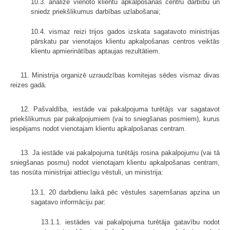
10.3. analizē vienoto klientu apkalpošanas centru darbību un
sniedz priekšlikumus darbības uzlabošanai;
10.4. vismaz reizi trijos gados izskata sagatavoto ministrijas
pārskatu par vienotajos klientu apkalpošanas centros veiktās
klientu apmierinātības aptaujas rezultātiem.
11. Ministrija organizē uzraudzības komitejas sēdes vismaz divas
reizes gadā.
12. Pašvaldība, iestāde vai pakalpojuma turētājs var sagatavot
priekšlikumus par pakalpojumiem (vai to sniegšanas posmiem), kurus
iespējams nodot vienotajam klientu apkalpošanas centram.
13. Ja iestāde vai pakalpojuma turētājs rosina pakalpojumu (vai tā
sniegšanas posmu) nodot vienotajam klientu apkalpošanas centram,
tas nosūta ministrijai attiecīgu vēstuli, un ministrija:
13.1. 20 darbdienu laikā pēc vēstules saņemšanas apzina un
sagatavo informāciju par:
13.1.1. iestādes vai pakalpojuma turētāja gatavību nodot