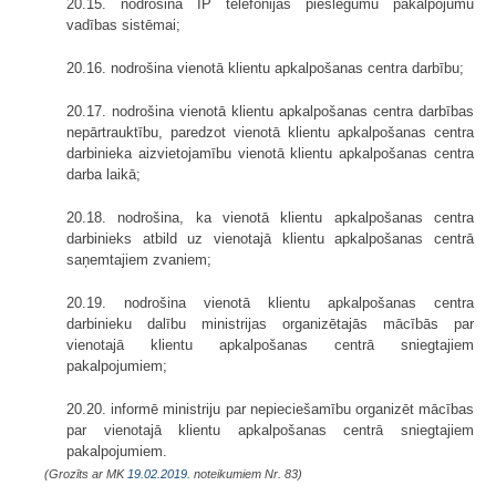
20.15. nodrošina IP telefonijas pieslēgumu pakalpojumu
vadības sistēmai;
20.16. nodrošina vienotā klientu apkalpošanas centra darbību;
20.17. nodrošina vienotā klientu apkalpošanas centra darbības
nepārtrauktību, paredzot vienotā klientu apkalpošanas centra
darbinieka aizvietojamību vienotā klientu apkalpošanas centra
darba laikā;
20.18. nodrošina, ka vienotā klientu apkalpošanas centra
darbinieks atbild uz vienotajā klientu apkalpošanas centrā
saņemtajiem zvaniem;
20.19. nodrošina vienotā klientu apkalpošanas centra
darbinieku dalību ministrijas organizētajās mācībās par
vienotajā klientu apkalpošanas centrā sniegtajiem
pakalpojumiem;
20.20. informē ministriju par nepieciešamību organizēt mācības
par vienotajā klientu apkalpošanas centrā sniegtajiem
pakalpojumiem.
(Grozīts ar MK
19.02.2019.
noteikumiem Nr. 83)