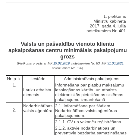
1. pielikums
Ministru kabineta
2017. gada 4. jūlija
noteikumiem Nr. 401
Valsts un pašvaldību vienoto klientu
apkalpošanas centru minimālais pakalpojumu
grozs
(Pielikums grozīts ar MK
19.02.2019.
noteikumiem Nr. 83; MK
31.08.2021.
noteikumiem Nr. 596)
Nr. p. k.
Iestāde
Administratīvais pakalpojums
1.
Informēšana par platību maksājumu
Lauku atbalsta
iesniegšanas kārtību un atbalsts
dienests
elektroniskās pieteikšanas sistēmas
pakalpojumu izmantošanā
Nodarbinātības
2.1. Informēšana par šādiem
2.
valsts aģentūra
Nodarbinātības valsts aģentūras
pakalpojumiem:
2.1.1. CV un vakanču reģistrēšana
2.1.2. aktīvie nodarbinātības un
preventīvie bezdarba samazināšanas