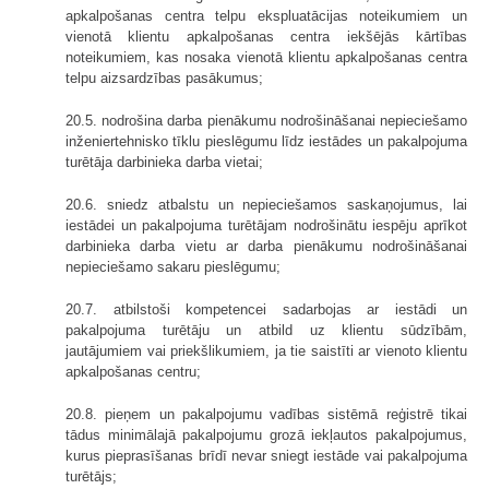
apkalpošanas centra telpu ekspluatācijas noteikumiem un
vienotā klientu apkalpošanas centra iekšējās kārtības
noteikumiem, kas nosaka vienotā klientu apkalpošanas centra
telpu aizsardzības pasākumus;
20.5. nodrošina darba pienākumu nodrošināšanai nepieciešamo
inženiertehnisko tīklu pieslēgumu līdz iestādes un pakalpojuma
turētāja darbinieka darba vietai;
20.6. sniedz atbalstu un nepieciešamos saskaņojumus, lai
iestādei un pakalpojuma turētājam nodrošinātu iespēju aprīkot
darbinieka darba vietu ar darba pienākumu nodrošināšanai
nepieciešamo sakaru pieslēgumu;
20.7. atbilstoši kompetencei sadarbojas ar iestādi un
pakalpojuma turētāju un atbild uz klientu sūdzībām,
jautājumiem vai priekšlikumiem, ja tie saistīti ar vienoto klientu
apkalpošanas centru;
20.8. pieņem un pakalpojumu vadības sistēmā reģistrē tikai
tādus minimālajā pakalpojumu grozā iekļautos pakalpojumus,
kurus pieprasīšanas brīdī nevar sniegt iestāde vai pakalpojuma
turētājs;