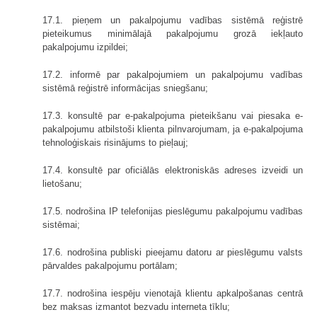
17.1. pieņem un pakalpojumu vadības sistēmā reģistrē
pieteikumus minimālajā pakalpojumu grozā iekļauto
pakalpojumu izpildei;
17.2. informē par pakalpojumiem un pakalpojumu vadības
sistēmā reģistrē informācijas sniegšanu;
17.3. konsultē par e-pakalpojuma pieteikšanu vai piesaka e-
pakalpojumu atbilstoši klienta pilnvarojumam, ja e-pakalpojuma
tehnoloģiskais risinājums to pieļauj;
17.4. konsultē par oficiālās elektroniskās adreses izveidi un
lietošanu;
17.5. nodrošina IP telefonijas pieslēgumu pakalpojumu vadības
sistēmai;
17.6. nodrošina publiski pieejamu datoru ar pieslēgumu valsts
pārvaldes pakalpojumu portālam;
17.7. nodrošina iespēju vienotajā klientu apkalpošanas centrā
bez maksas izmantot bezvadu interneta tīklu;