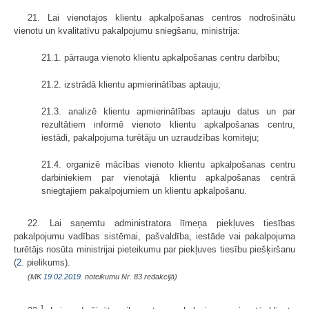
21. Lai vienotajos klientu apkalpošanas centros nodrošinātu
vienotu un kvalitatīvu pakalpojumu sniegšanu, ministrija:
21.1. pārrauga vienoto klientu apkalpošanas centru darbību;
21.2. izstrādā klientu apmierinātības aptauju;
21.3. analizē klientu apmierinātības aptauju datus un par
rezultātiem informē vienoto klientu apkalpošanas centru,
iestādi, pakalpojuma turētāju un uzraudzības komiteju;
21.4. organizē mācības vienoto klientu apkalpošanas centru
darbiniekiem par vienotajā klientu apkalpošanas centrā
sniegtajiem pakalpojumiem un klientu apkalpošanu.
22. Lai saņemtu administratora līmeņa piekļuves tiesības
pakalpojumu vadības sistēmai, pašvaldība, iestāde vai pakalpojuma
turētājs nosūta ministrijai pieteikumu par piekļuves tiesību piešķiršanu
(
2.
pielikums).
(MK
19.02.2019.
noteikumu Nr. 83 redakcijā)
1