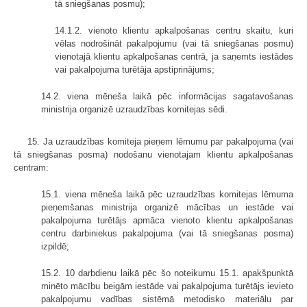
tā sniegšanas posmu);
14.1.2. vienoto klientu apkalpošanas centru skaitu, kuri
vēlas nodrošināt pakalpojumu (vai tā sniegšanas posmu)
vienotajā klientu apkalpošanas centrā, ja saņemts iestādes
vai pakalpojuma turētāja apstiprinājums;
14.2. viena mēneša laikā pēc informācijas sagatavošanas
ministrija organizē uzraudzības komitejas sēdi.
15. Ja uzraudzības komiteja pieņem lēmumu par pakalpojuma (vai
tā sniegšanas posma) nodošanu vienotajam klientu apkalpošanas
centram:
15.1. viena mēneša laikā pēc uzraudzības komitejas lēmuma
pieņemšanas ministrija organizē mācības un iestāde vai
pakalpojuma turētājs apmāca vienoto klientu apkalpošanas
centru darbiniekus pakalpojuma (vai tā sniegšanas posma)
izpildē;
15.2. 10 darbdienu laikā pēc šo noteikumu 15.1. apakšpunktā
minēto mācību beigām iestāde vai pakalpojuma turētājs ievieto
pakalpojumu vadības sistēmā metodisko materiālu par