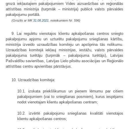
grozā iekļautajiem pakalpojumiem Vides aizsardzības un reģionālās
attīstības ministrija (turpmāk – ministrija) publicē valsts pārvaldes
pakalpojumu portālā.
(Grozīts ar MK
31.08.2021.
noteikumiem Nr. 596)
9. Lai regulētu vienotajos klientu apkalpošanas centros sniegto
pakalpojumu apjomu un uzturētu pakalpojumu sniegšanas kārtību,
ministrija izveido uzraudzības komiteju un apstiprina tās nolikumu.
Uzraudzības komitejā iekļauj ministrijas, iestāžu, valsts pārvaldes
pakalpojuma turētāju (turpmāk – pakalpojuma turētājs), Latvijas
Pašvaldību savienības, Latvijas Lielo pilsētu asociācijas un Reģionālo
attīstības centru apvienības pārstāvjus.
10. Uzraudzības komiteja:
10.1. izskata priekšlikumus un pieņem lēmumu par citiem
pakalpojumiem (vai to sniegšanas posmiem), kurus iespējams
nodot vienotajam klientu apkalpošanas centram;
10.2. izvērtē pakalpojumu sniegšanas kvalitāti vienotajos
klientu apkalpošanas centros;