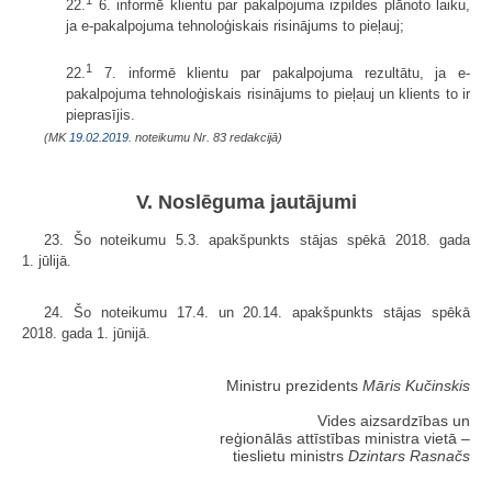
22.
6. informē klientu par pakalpojuma izpildes plānoto laiku,
ja e-pakalpojuma tehnoloģiskais risinājums to pieļauj;
1
22.
7. informē klientu par pakalpojuma rezultātu, ja e-
pakalpojuma tehnoloģiskais risinājums to pieļauj un klients to ir
pieprasījis.
(MK
19.02.2019.
noteikumu Nr. 83 redakcijā)
V. Noslēguma jautājumi
23. Šo noteikumu 5.3. apakšpunkts stājas spēkā 2018. gada
1. jūlijā.
24. Šo noteikumu 17.4. un 20.14. apakšpunkts stājas spēkā
2018. gada 1. jūnijā.
Ministru prezidents
Māris Kučinskis
Vides aizsardzības un
reģionālās attīstības ministra vietā –
tieslietu ministrs
Dzintars Rasnačs