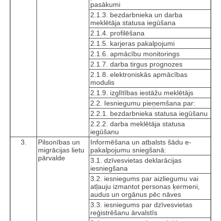
pasākumi
2.1.3. bezdarbnieka un darba
meklētāja statusa iegūšana
2.1.4. profilēšana
2.1.5. karjeras pakalpojumi
2.1.6. apmācību monitorings
2.1.7. darba tirgus prognozes
2.1.8. elektroniskās apmācības
modulis
2.1.9. izglītības iestāžu meklētājs
2.2. Iesniegumu pieņemšana par:
2.2.1. bezdarbnieka statusa iegūšanu
2.2.2. darba meklētāja statusa
iegūšanu
3.
Pilsonības un
Informēšana un atbalsts šādu e-
migrācijas lietu
pakalpojumu sniegšanā:
pārvalde
3.1. dzīvesvietas deklarācijas
iesniegšana
3.2. iesniegums par aizliegumu vai
atļauju izmantot personas ķermeni,
audus un orgānus pēc nāves
3.3. iesniegums par dzīvesvietas
reģistrēšanu ārvalstīs