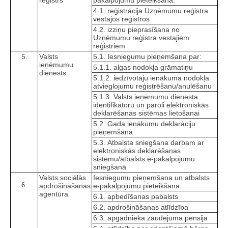
reģistrs
pakalpojumu pieteikšanā:
4.1. reģistrācija Uzņēmumu reģistra
vestajos reģistros
4.2. izziņu pieprasīšana no
Uzņēmumu reģistra vestajiem
reģistriem
5.
Valsts
5.1. Iesniegumu pieņemšana par:
ieņēmumu
5.1.1. algas nodokļa grāmatiņu
dienests
5.1.2. iedzīvotāju ienākuma nodokļa
atvieglojumu reģistrēšanu/anulēšanu
5.1.3. Valsts ieņēmumu dienesta
identifikatoru un paroli elektroniskās
deklarēšanas sistēmas lietošanai
5.2. Gada ienākumu deklarāciju
pieņemšana
5.3. Atbalsta sniegšana darbam ar
elektroniskās deklarēšanas
sistēmu/atbalsts e-pakalpojumu
sniegšanā
Valsts sociālās
Iesniegumu pieņemšana un atbalsts
6.
apdrošināšanas
e-pakalpojumu pieteikšanā:
aģentūra
6.1. apbedīšanas pabalsts
6.2. apdrošināšanas atlīdzība
6.3. apgādnieka zaudējuma pensija