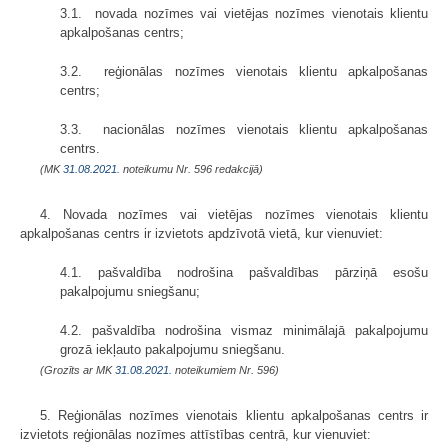
3.1. novada nozīmes vai vietējas nozīmes vienotais klientu
apkalpošanas centrs;
3.2. reģionālas nozīmes vienotais klientu apkalpošanas
centrs;
3.3. nacionālas nozīmes vienotais klientu apkalpošanas
centrs.
(MK
31.08.2021.
noteikumu Nr. 596 redakcijā)
4. Novada nozīmes vai vietējas nozīmes vienotais klientu
apkalpošanas centrs ir izvietots apdzīvotā vietā, kur vienuviet:
4.1. pašvaldība nodrošina pašvaldības pārziņā esošu
pakalpojumu sniegšanu;
4.2. pašvaldība nodrošina vismaz minimālajā pakalpojumu
grozā iekļauto pakalpojumu sniegšanu.
(Grozīts ar MK
31.08.2021.
noteikumiem Nr. 596)
5. Reģionālas nozīmes vienotais klientu apkalpošanas centrs ir
izvietots reģionālas nozīmes attīstības centrā, kur vienuviet: