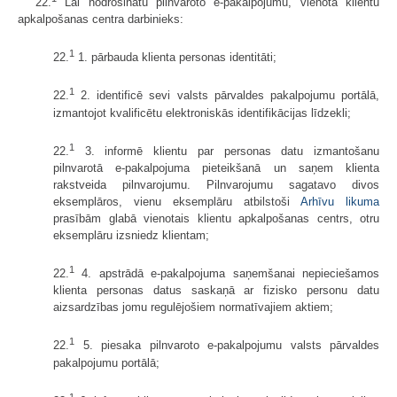
22.
Lai nodrošinātu pilnvaroto e-pakalpojumu, vienotā klientu
apkalpošanas centra darbinieks:
1
22.
1. pārbauda klienta personas identitāti;
1
22.
2. identificē sevi valsts pārvaldes pakalpojumu portālā,
izmantojot kvalificētu elektroniskās identifikācijas līdzekli;
1
22.
3. informē klientu par personas datu izmantošanu
pilnvarotā e-pakalpojuma pieteikšanā un saņem klienta
rakstveida pilnvarojumu. Pilnvarojumu sagatavo divos
eksemplāros, vienu eksemplāru atbilstoši
Arhīvu likuma
prasībām glabā vienotais klientu apkalpošanas centrs, otru
eksemplāru izsniedz klientam;
1
22.
4. apstrādā e-pakalpojuma saņemšanai nepieciešamos
klienta personas datus saskaņā ar fizisko personu datu
aizsardzības jomu regulējošiem normatīvajiem aktiem;
1
22.
5. piesaka pilnvaroto e-pakalpojumu valsts pārvaldes
pakalpojumu portālā;
1