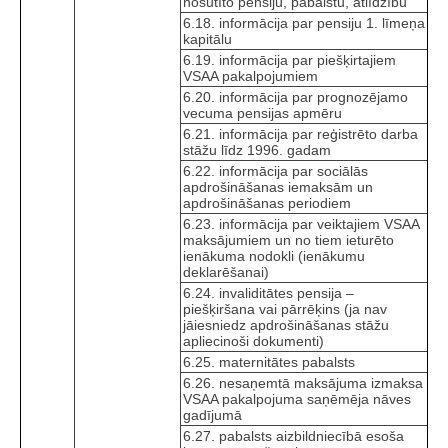
nosūtīto pensiju, pabalstu, atlīdzību
6.18. informācija par pensiju 1. līmeņa
kapitālu
6.19. informācija par piešķirtajiem
VSAA pakalpojumiem
6.20. informācija par prognozējamo
vecuma pensijas apmēru
6.21. informācija par reģistrēto darba
stāžu līdz 1996. gadam
6.22. informācija par sociālās
apdrošināšanas iemaksām un
apdrošināšanas periodiem
6.23. informācija par veiktajiem VSAA
maksājumiem un no tiem ieturēto
ienākuma nodokli (ienākumu
deklarēšanai)
6.24. invaliditātes pensija –
piešķiršana vai pārrēķins (ja nav
jāiesniedz apdrošināšanas stāžu
apliecinoši dokumenti)
6.25. maternitātes pabalsts
6.26. nesaņemtā maksājuma izmaksa
VSAA pakalpojuma saņēmēja nāves
gadījumā
6.27. pabalsts aizbildniecībā esoša