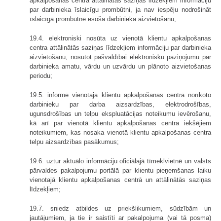
apkalpošanas centra attālinātās saziņas līdzekļiem informāciju
par darbinieka īslaicīgu prombūtni, ja nav iespēju nodrošināt
īslaicīgā prombūtnē esoša darbinieka aizvietošanu;
19.4. elektroniski nosūta uz vienotā klientu apkalpošanas
centra attālinātās saziņas līdzekļiem informāciju par darbinieka
aizvietošanu, nosūtot pašvaldībai elektronisku paziņojumu par
darbinieka amatu, vārdu un uzvārdu un plānoto aizvietošanas
periodu;
19.5. informē vienotajā klientu apkalpošanas centrā norīkoto
darbinieku par darba aizsardzības, elektrodrošības,
ugunsdrošības un telpu ekspluatācijas noteikumu ievērošanu,
kā arī par vienotā klientu apkalpošanas centra iekšējiem
noteikumiem, kas nosaka vienotā klientu apkalpošanas centra
telpu aizsardzības pasākumus;
19.6. uztur aktuālo informāciju oficiālajā tīmekļvietnē un valsts
pārvaldes pakalpojumu portālā par klientu pieņemšanas laiku
vienotajā klientu apkalpošanas centrā un attālinātās saziņas
līdzekļiem;
19.7. sniedz atbildes uz priekšlikumiem, sūdzībām un
jautājumiem, ja tie ir saistīti ar pakalpojuma (vai tā posma)