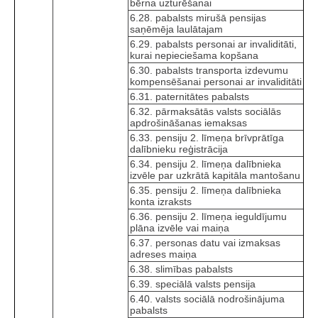
bērna uzturēšanai
6.28. pabalsts mirušā pensijas
saņēmēja laulātajam
6.29. pabalsts personai ar invaliditāti,
kurai nepieciešama kopšana
6.30. pabalsts transporta izdevumu
kompensēšanai personai ar invaliditāti
6.31. paternitātes pabalsts
6.32. pārmaksātās valsts sociālās
apdrošināšanas iemaksas
6.33. pensiju 2. līmeņa brīvprātīga
dalībnieku reģistrācija
6.34. pensiju 2. līmeņa dalībnieka
izvēle par uzkrātā kapitāla mantošanu
6.35. pensiju 2. līmeņa dalībnieka
konta izraksts
6.36. pensiju 2. līmeņa ieguldījumu
plāna izvēle vai maiņa
6.37. personas datu vai izmaksas
adreses maiņa
6.38. slimības pabalsts
6.39. speciālā valsts pensija
6.40. valsts sociālā nodrošinājuma
pabalsts