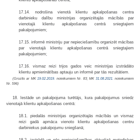
17.14. nodrošina vienotā klientu apkalpošanas centra
darbinieku dalību ministrijas organizētajās mācībās par
vienotajā klientu apkalpošanas centrā sniegtajiem
pakalpojumiem;
17.15. informē ministriju par nepieciešamību organizēt mācības
par vienotajā klientu apkalpošanas centrā sniegtajiem
pakalpojumiem;
17.16. vismaz reizi trijos gados veic ministrijas izstrādāto
klientu apmierinātības aptauju un informē par tās rezultātiem.
(Grozīts ar MK
19.02.2019.
noteikumiem Nr. 83; MK
31.08.2021.
noteikumiem
Nr. 596)
18. Iestāde un pakalpojuma turētājs, kura pakalpojumus sniedz
vienotajā klientu apkalpošanas centrā:
18.1. piedalās ministrijas organizētajās mācībās un vismaz
reizi gadā apmāca vienoto klientu apkalpošanas centru
darbiniekus pakalpojumu sniegšanā;
18.2. izstrādā un pēc nepieciešamības aktualizē metodiskos