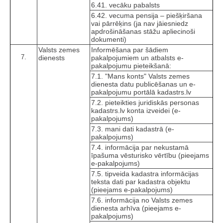
6.41. vecāku pabalsts
6.42. vecuma pensija – piešķiršana
vai pārrēķins (ja nav jāiesniedz
apdrošināšanas stāžu apliecinoši
dokumenti)
Valsts zemes
Informēšana par šādiem
7.
dienests
pakalpojumiem un atbalsts e-
pakalpojumu pieteikšanā:
7.1. "Mans konts" Valsts zemes
dienesta datu publicēšanas un e-
pakalpojumu portālā kadastrs.lv
7.2. pieteikties juridiskās personas
kadastrs.lv konta izveidei (e-
pakalpojums)
7.3. mani dati kadastrā (e-
pakalpojums)
7.4. informācija par nekustamā
īpašuma vēsturisko vērtību (pieejams
e-pakalpojums)
7.5. tipveida kadastra informācijas
teksta dati par kadastra objektu
(pieejams e-pakalpojums)
7.6. informācija no Valsts zemes
dienesta arhīva (pieejams e-
pakalpojums)