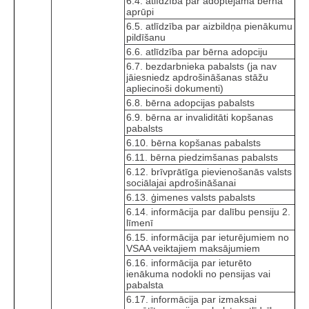
6.4. atlīdzība par adoptējamā bērna
aprūpi
6.5. atlīdzība par aizbildņa pienākumu
pildīšanu
6.6. atlīdzība par bērna adopciju
6.7. bezdarbnieka pabalsts (ja nav
jāiesniedz apdrošināšanas stāžu
apliecinoši dokumenti)
6.8. bērna adopcijas pabalsts
6.9. bērna ar invaliditāti kopšanas
pabalsts
6.10. bērna kopšanas pabalsts
6.11. bērna piedzimšanas pabalsts
6.12. brīvprātīga pievienošanās valsts
sociālajai apdrošināšanai
6.13. ģimenes valsts pabalsts
6.14. informācija par dalību pensiju 2.
līmenī
6.15. informācija par ieturējumiem no
VSAA veiktajiem maksājumiem
6.16. informācija par ieturēto
ienākuma nodokli no pensijas vai
pabalsta
6.17. informācija par izmaksai