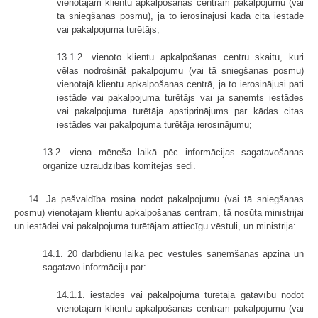
vienotajam klientu apkalpošanas centram pakalpojumu (vai
tā sniegšanas posmu), ja to ierosinājusi kāda cita iestāde
vai pakalpojuma turētājs;
13.1.2. vienoto klientu apkalpošanas centru skaitu, kuri
vēlas nodrošināt pakalpojumu (vai tā sniegšanas posmu)
vienotajā klientu apkalpošanas centrā, ja to ierosinājusi pati
iestāde vai pakalpojuma turētājs vai ja saņemts iestādes
vai pakalpojuma turētāja apstiprinājums par kādas citas
iestādes vai pakalpojuma turētāja ierosinājumu;
13.2. viena mēneša laikā pēc informācijas sagatavošanas
organizē uzraudzības komitejas sēdi.
14. Ja pašvaldība rosina nodot pakalpojumu (vai tā sniegšanas
posmu) vienotajam klientu apkalpošanas centram, tā nosūta ministrijai
un iestādei vai pakalpojuma turētājam attiecīgu vēstuli, un ministrija:
14.1. 20 darbdienu laikā pēc vēstules saņemšanas apzina un
sagatavo informāciju par:
14.1.1. iestādes vai pakalpojuma turētāja gatavību nodot
vienotajam klientu apkalpošanas centram pakalpojumu (vai