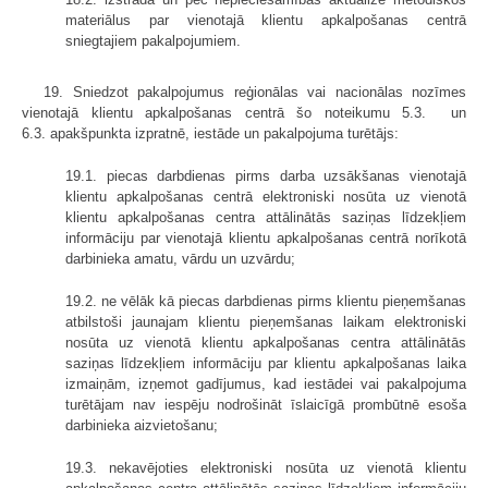
materiālus par vienotajā klientu apkalpošanas centrā
sniegtajiem pakalpojumiem.
19. Sniedzot pakalpojumus reģionālas vai nacionālas nozīmes
vienotajā klientu apkalpošanas centrā šo noteikumu 5.3. un
6.3. apakšpunkta izpratnē, iestāde un pakalpojuma turētājs:
19.1. piecas darbdienas pirms darba uzsākšanas vienotajā
klientu apkalpošanas centrā elektroniski nosūta uz vienotā
klientu apkalpošanas centra attālinātās saziņas līdzekļiem
informāciju par vienotajā klientu apkalpošanas centrā norīkotā
darbinieka amatu, vārdu un uzvārdu;
19.2. ne vēlāk kā piecas darbdienas pirms klientu pieņemšanas
atbilstoši jaunajam klientu pieņemšanas laikam elektroniski
nosūta uz vienotā klientu apkalpošanas centra attālinātās
saziņas līdzekļiem informāciju par klientu apkalpošanas laika
izmaiņām, izņemot gadījumus, kad iestādei vai pakalpojuma
turētājam nav iespēju nodrošināt īslaicīgā prombūtnē esoša
darbinieka aizvietošanu;
19.3. nekavējoties elektroniski nosūta uz vienotā klientu