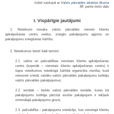
Izdoti saskaņā ar
Valsts pārvaldes iekārtas likuma
98. panta trešo daļu
I. Vispārīgie jautājumi
1. Noteikumi nosaka valsts pārvaldes vienoto klientu
apkalpošanas centru veidus, sniegto pakalpojumu apjomu un
pakalpojumu sniegšanas kārtību.
2. Noteikumos lietoti šādi termini:
2.1. valsts un pašvaldības vienotais klientu apkalpošanas
centrs (turpmāk – vienotais klientu apkalpošanas centrs) ir
šajos noteikumos noteiktajā kārtībā organizēta vienība, kurā
vienuviet sniedz vairāku valsts pārvaldes pakalpojumu turētāju
valsts pārvaldes pakalpojumus;
2.2. iestāde – tiešās valsts pārvaldes iestāde, kuras kā
pakalpojumu turētāja pārziņā esošie pakalpojumi ir iekļauti
minimālajā pakalpojumu grozā;
2.3. pašvaldība – pakalpojuma sniedzējs, kas vienotajā klientu