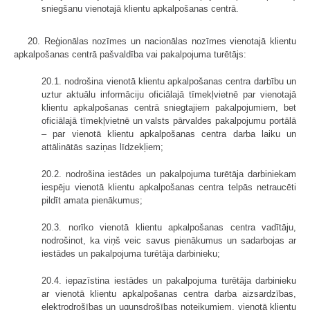
sniegšanu vienotajā klientu apkalpošanas centrā.
20. Reģionālas nozīmes un nacionālas nozīmes vienotajā klientu
apkalpošanas centrā pašvaldība vai pakalpojuma turētājs:
20.1. nodrošina vienotā klientu apkalpošanas centra darbību un
uztur aktuālu informāciju oficiālajā tīmekļvietnē par vienotajā
klientu apkalpošanas centrā sniegtajiem pakalpojumiem, bet
oficiālajā tīmekļvietnē un valsts pārvaldes pakalpojumu portālā
– par vienotā klientu apkalpošanas centra darba laiku un
attālinātās saziņas līdzekļiem;
20.2. nodrošina iestādes un pakalpojuma turētāja darbiniekam
iespēju vienotā klientu apkalpošanas centra telpās netraucēti
pildīt amata pienākumus;
20.3. norīko vienotā klientu apkalpošanas centra vadītāju,
nodrošinot, ka viņš veic savus pienākumus un sadarbojas ar
iestādes un pakalpojuma turētāja darbinieku;
20.4. iepazīstina iestādes un pakalpojuma turētāja darbinieku
ar vienotā klientu apkalpošanas centra darba aizsardzības,
elektrodrošības un ugunsdrošības noteikumiem, vienotā klientu