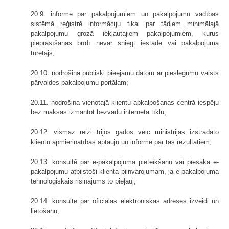
20.9. informē par pakalpojumiem un pakalpojumu vadības
sistēmā reģistrē informāciju tikai par tādiem minimālajā
pakalpojumu grozā iekļautajiem pakalpojumiem, kurus
pieprasīšanas brīdī nevar sniegt iestāde vai pakalpojuma
turētājs;
20.10. nodrošina publiski pieejamu datoru ar pieslēgumu valsts
pārvaldes pakalpojumu portālam;
20.11. nodrošina vienotajā klientu apkalpošanas centrā iespēju
bez maksas izmantot bezvadu interneta tīklu;
20.12. vismaz reizi trijos gados veic ministrijas izstrādāto
klientu apmierinātības aptauju un informē par tās rezultātiem;
20.13. konsultē par e-pakalpojuma pieteikšanu vai piesaka e-
pakalpojumu atbilstoši klienta pilnvarojumam, ja e-pakalpojuma
tehnoloģiskais risinājums to pieļauj;
20.14. konsultē par oficiālās elektroniskās adreses izveidi un
lietošanu;