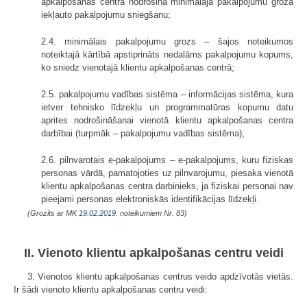
apkalpošanas centrā nodrošina minimālajā pakalpojumu grozā
iekļauto pakalpojumu sniegšanu;
2.4. minimālais pakalpojumu grozs – šajos noteikumos
noteiktajā kārtībā apstiprināts nedalāms pakalpojumu kopums,
ko sniedz vienotajā klientu apkalpošanas centrā;
2.5. pakalpojumu vadības sistēma – informācijas sistēma, kura
ietver tehnisko līdzekļu un programmatūras kopumu datu
aprites nodrošināšanai vienotā klientu apkalpošanas centra
darbībai (turpmāk – pakalpojumu vadības sistēma);
2.6. pilnvarotais e-pakalpojums – e-pakalpojums, kuru fiziskas
personas vārdā, pamatojoties uz pilnvarojumu, piesaka vienotā
klientu apkalpošanas centra darbinieks, ja fiziskai personai nav
pieejami personas elektroniskās identifikācijas līdzekļi.
(Grozīts ar MK
19.02.2019.
noteikumiem Nr. 83)
II. Vienoto klientu apkalpošanas centru veidi
3. Vienotos klientu apkalpošanas centrus veido apdzīvotās vietās.
Ir šādi vienoto klientu apkalpošanas centru veidi: