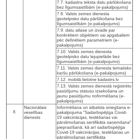
7.7. kadastra teksta datu pārlūkošana
bez līgumsaistībām (e-pakalpojums)
7.8. Valsts zemes dienesta
ģeotelpisko datu pārlūkošana bez
līgumsaistībām (e-pakalpojums)
7.9. datu atlase un izvade par
konkrētiem objektiem vai apgabaliem
pēc definētiem parametriem (e-
pakalpojums)
7.10. Valsts zemes dienesta
ģeotelpisko datu lejupielāde bez
līgumsaistībām (e-pakalpojums)
7.11. Valsts zemes dienesta tematisko
karšu pārlūkošana (e-pakalpojums)
7.12. mobilā lietotne kadastrs.lv
7.13. Valsts zemes dienestā reģistrēto
pasūtījumu statusu izsekošana un
jaunu pasūtījumu noformēšana (e-
pakalpojums)
Nacionālais
Informēšana un atbalsta sniegšana e-
8.
veselības
pakalpojuma "Sadarbspējīga Covid-
dienests
19 vakcinācijas, testēšanas vai
pārslimošanas sertifikāta saņemšana"
pieprasīšanā, kā arī sadarbspējīga
Covid-19 vakcinācijas, testēšanas un
pārslimošanas sertifikāta