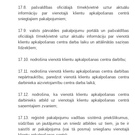
17.8. pašvaldības oficiālajā tīmekļvietnē uztur aktuālu
informāciju par vienotajā klientu apkalpošanas centrā
sniegtajiem pakalpojumiem;
17.9. valsts pārvaldes pakalpojumu portālā un pašvaldības
oficiālajā tīmekļvietnē uztur aktuālu informāciju par vienotā
klientu apkalpošanas centra darba laiku un attālinātās saziņas
līdzekļiem;
17.10. nodrošina vienotā klientu apkalpošanas centra darbību;
17.11. nodrošina vienotā klientu apkalpošanas centra darbības
nepārtrauktību, paredzot vienotā klientu apkalpošanas centra
darbinieka aizvietojamību centra darba laikā;
17.12. nodrošina, ka vienotā klientu apkalpošanas centra
darbinieks atbild uz vienotajā klientu apkalpošanas centrā
saņemtajiem zvaniem;
17.13. reģistrē pakalpojumu vadības sistēmā priekšlikumus,
sūdzības un jautājumus un sniedz atbildes uz tiem, ja tie ir
saistīti ar pakalpojuma (vai tā posma) sniegšanu vienotajā
klientu apkalpošanas centrā;