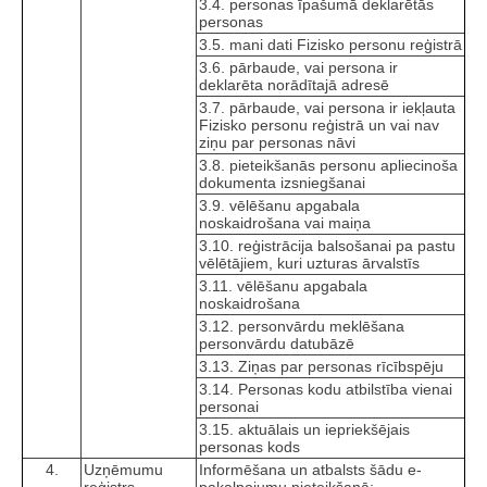
3.4. personas īpašumā deklarētās
personas
3.5. mani dati Fizisko personu reģistrā
3.6. pārbaude, vai persona ir
deklarēta norādītajā adresē
3.7. pārbaude, vai persona ir iekļauta
Fizisko personu reģistrā un vai nav
ziņu par personas nāvi
3.8. pieteikšanās personu apliecinoša
dokumenta izsniegšanai
3.9. vēlēšanu apgabala
noskaidrošana vai maiņa
3.10. reģistrācija balsošanai pa pastu
vēlētājiem, kuri uzturas ārvalstīs
3.11. vēlēšanu apgabala
noskaidrošana
3.12. personvārdu meklēšana
personvārdu datubāzē
3.13. Ziņas par personas rīcībspēju
3.14. Personas kodu atbilstība vienai
personai
3.15. aktuālais un iepriekšējais
personas kods
4.
Uzņēmumu
Informēšana un atbalsts šādu e-