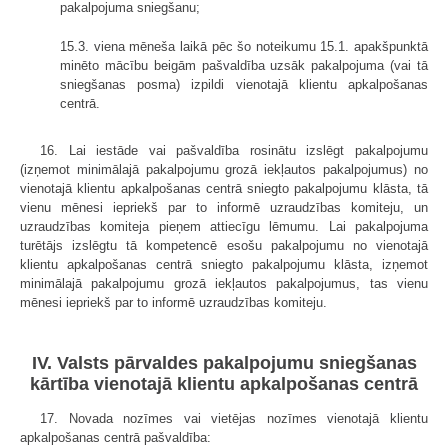
pakalpojuma sniegšanu;
15.3. viena mēneša laikā pēc šo noteikumu 15.1. apakšpunktā
minēto mācību beigām pašvaldība uzsāk pakalpojuma (vai tā
sniegšanas posma) izpildi vienotajā klientu apkalpošanas
centrā.
16. Lai iestāde vai pašvaldība rosinātu izslēgt pakalpojumu
(izņemot minimālajā pakalpojumu grozā iekļautos pakalpojumus) no
vienotajā klientu apkalpošanas centrā sniegto pakalpojumu klāsta, tā
vienu mēnesi iepriekš par to informē uzraudzības komiteju, un
uzraudzības komiteja pieņem attiecīgu lēmumu. Lai pakalpojuma
turētājs izslēgtu tā kompetencē esošu pakalpojumu no vienotajā
klientu apkalpošanas centrā sniegto pakalpojumu klāsta, izņemot
minimālajā pakalpojumu grozā iekļautos pakalpojumus, tas vienu
mēnesi iepriekš par to informē uzraudzības komiteju.
IV. Valsts pārvaldes pakalpojumu sniegšanas
kārtība vienotajā klientu apkalpošanas centrā
17. Novada nozīmes vai vietējas nozīmes vienotajā klientu
apkalpošanas centrā pašvaldība: