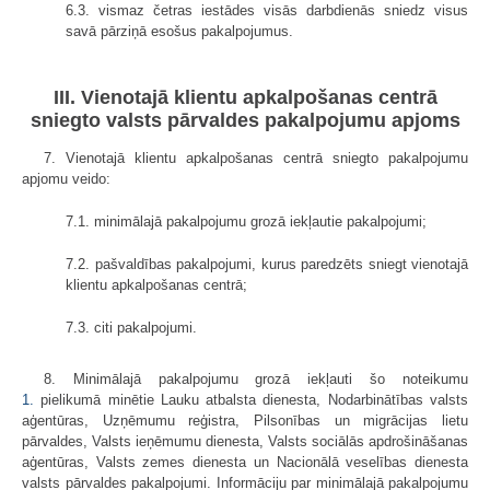
6.3. vismaz četras iestādes visās darbdienās sniedz visus
savā pārziņā esošus pakalpojumus.
III. Vienotajā klientu apkalpošanas centrā
sniegto valsts pārvaldes pakalpojumu apjoms
7. Vienotajā klientu apkalpošanas centrā sniegto pakalpojumu
apjomu veido:
7.1. minimālajā pakalpojumu grozā iekļautie pakalpojumi;
7.2. pašvaldības pakalpojumi, kurus paredzēts sniegt vienotajā
klientu apkalpošanas centrā;
7.3. citi pakalpojumi.
8. Minimālajā pakalpojumu grozā iekļauti šo noteikumu
1.
pielikumā minētie Lauku atbalsta dienesta, Nodarbinātības valsts
aģentūras, Uzņēmumu reģistra, Pilsonības un migrācijas lietu
pārvaldes, Valsts ieņēmumu dienesta, Valsts sociālās apdrošināšanas
aģentūras, Valsts zemes dienesta un Nacionālā veselības dienesta
valsts pārvaldes pakalpojumi. Informāciju par minimālajā pakalpojumu