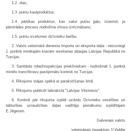
1.2. olas;
1.3. putnu kautproduktus;
1.4. pārtikas produktus, kas satur putnu gaļu, izņemot, ja
pārstrādes process nodrošina vīrusa iznīcināšanu;
1.5. putnu izcelsmes dzīvnieku barību.
2. Valsts veterinārā dienesta Importa un eksporta daļai - neizsniegt
1. punktā minētajām kravām ievešanas atļaujas Latvijas Republikā no
Turcijas.
3. Sanitārās robežinspekcijas priekšniekam - nodrošināt 1. punktā
minēto tranzītkravu pastiprinātu kontroli no Turcijas.
4. Rīkojums stājas spēkā ar parakstīšanas brīdi.
5. Rīkojumu publicēt laikrakstā "Latvijas Vēstnesis".
6. Kontroli pār rīkojuma izpildi uzdodu Dzīvnieku veselības un
labturības uzraudzības daļas vadītāja pienākumu izpildītājam
E.Jēgeram.
Galvenais valsts
veterinārais inspektors
V.Veldre