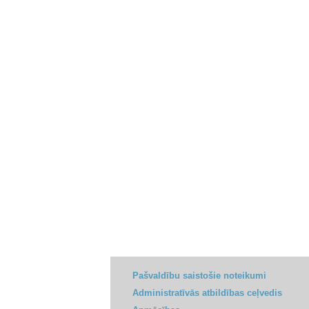
Pašvaldību saistošie noteikumi
Administratīvās atbildības ceļvedis