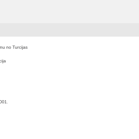
mu no Turcijas
cija
2001.