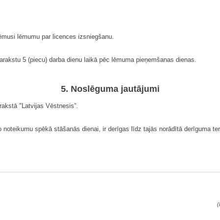
ņēmusi lēmumu par licences izsniegšanu.
t parakstu 5 (piecu) darba dienu laikā pēc lēmuma pieņemšanas dienas.
5. Noslēguma jautājumi
akstā "Latvijas Vēstnesis”.
šo noteikumu spēkā stāšanās dienai, ir derīgas līdz tajās norādītā derīguma t
(