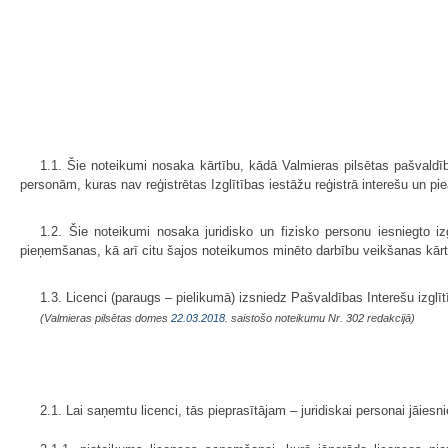
1.1. Šie noteikumi nosaka kārtību, kādā Valmieras pilsētas pašvald
personām, kuras nav reģistrētas Izglītības iestāžu reģistrā interešu un p
1.2. Šie noteikumi nosaka juridisko un fizisko personu iesniegto
pieņemšanas, kā arī citu šajos noteikumos minēto darbību veikšanas kārt
1.3. Licenci (paraugs – pielikumā) izsniedz Pašvaldības Interešu izg
(Valmieras pilsētas domes
22.03.2018.
saistošo noteikumu Nr. 302 redakcijā)
2.1. Lai saņemtu licenci, tās pieprasītājam – juridiskai personai jāies