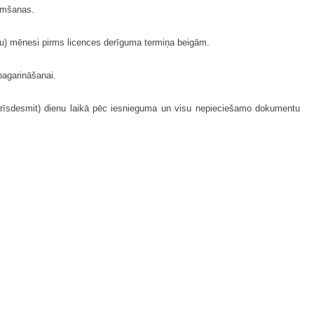
ņemšanas.
nu) mēnesi pirms licences derīguma termiņa beigām.
pagarināšanai.
trīsdesmit) dienu laikā pēc iesnieguma un visu nepieciešamo dokumentu