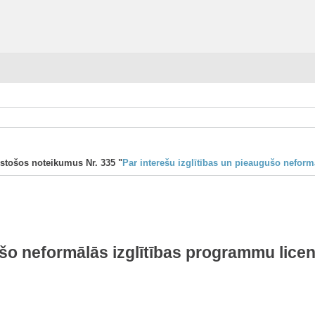
istošos noteikumus Nr. 335 "
Par interešu izglītības un pieaugušo neform
ušo neformālās izglītības programmu lice