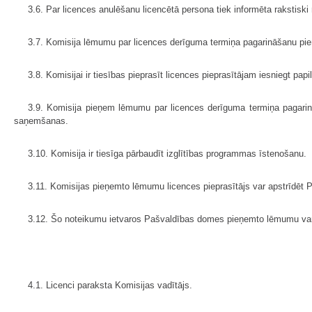
3.6. Par licences anulēšanu licencētā persona tiek informēta rakstisk
3.7. Komisija lēmumu par licences derīguma termiņa pagarināšanu pie
3.8. Komisijai ir tiesības pieprasīt licences pieprasītājam iesniegt p
3.9. Komisija pieņem lēmumu par licences derīguma termiņa pagarin
saņemšanas.
3.10. Komisija ir tiesīga pārbaudīt izglītības programmas īstenošanu.
3.11. Komisijas pieņemto lēmumu licences pieprasītājs var apstrīdēt
3.12. Šo noteikumu ietvaros Pašvaldības domes pieņemto lēmumu var
4.1. Licenci paraksta Komisijas vadītājs.