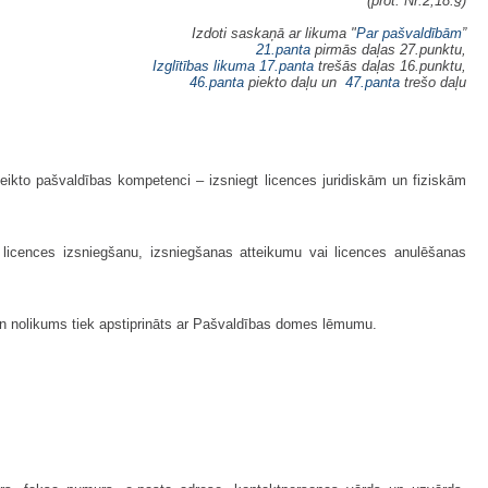
(prot. Nr.2,18.§)
Izdoti saskaņā ar likuma "
Par pašvaldībām
”
21.panta
pirmās daļas 27.punktu,
Izglītības likuma
17.panta
trešās daļas 16.punktu,
46.panta
piekto daļu un
47.panta
trešo daļu
eikto pašvaldības kompetenci – izsniegt licences juridiskām un fiziskām
licences izsniegšanu, izsniegšanas atteikumu vai licences anulēšanas
 un nolikums tiek apstiprināts ar Pašvaldības domes lēmumu.