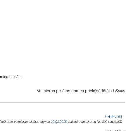
ermiņa beigām.
Valmieras pilsētas domes priekšsēdētājs
I.Boķis
Pielikums
Pielikums Valmieras pilsētas domes
22.03.2018.
saistošo noteikumu Nr. 302 redakcijā)