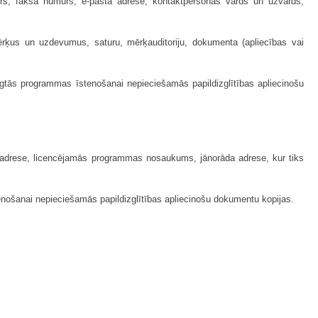
murs, faksa numurs, e-pasta adrese, kontaktpersonas vārds un uzvārds,
ķus un uzdevumus, saturu, mērķauditoriju, dokumenta (apliecības vai
egtās programmas īstenošanai nepieciešamās papildizglītības apliecinošu
a adrese, licencējamās programmas nosaukums, jānorāda adrese, kur tiks
nošanai nepieciešamās papildizglītības apliecinošu dokumentu kopijas.