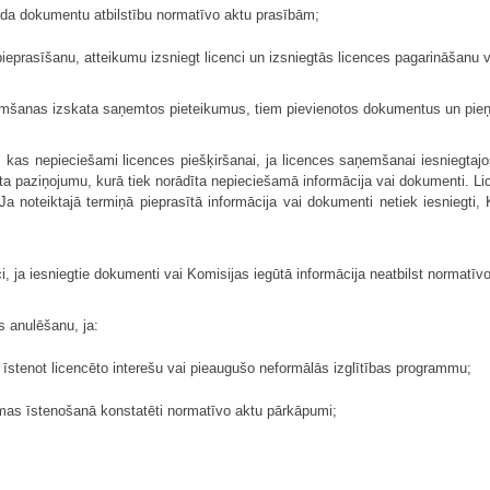
auda dokumentu atbilstību normatīvo aktu prasībām;
ieprasīšanu, atteikumu izsniegt licenci un izsniegtās licences pagarināšanu 
saņemšanas izskata saņemtos pieteikumus, tiem pievienotos dokumentus un p
us, kas nepieciešami licences piešķiršanai, ja licences saņemšanai iesniegta
 paziņojumu, kurā tiek norādīta nepieciešamā informācija vai dokumenti. Lic
noteiktajā termiņā pieprasītā informācija vai dokumenti netiek iesniegti, 
ci, ja iesniegtie dokumenti vai Komisijas iegūtā informācija neatbilst normatī
s anulēšanu, ja:
stenot licencēto interešu vai pieaugušo neformālās izglītības programmu;
mmas īstenošanā konstatēti normatīvo aktu pārkāpumi;