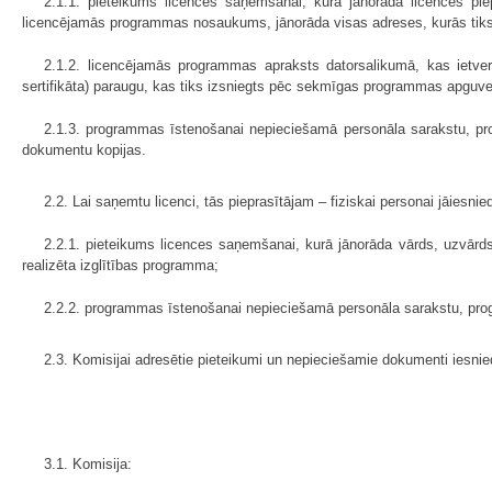
2.1.1. pieteikums licences saņemšanai, kurā jānorāda licences pie
licencējamās programmas nosaukums, jānorāda visas adreses, kurās tiks 
2.1.2. licencējamās programmas apraksts datorsalikumā, kas ietv
sertifikāta) paraugu, kas tiks izsniegts pēc sekmīgas programmas apguve
2.1.3. programmas īstenošanai nepieciešamā personāla sarakstu, p
dokumentu kopijas.
2.2. Lai saņemtu licenci, tās pieprasītājam – fiziskai personai jāiesni
2.2.1. pieteikums licences saņemšanai, kurā jānorāda vārds, uzvārd
realizēta izglītības programma;
2.2.2. programmas īstenošanai nepieciešamā personāla sarakstu, prog
2.3. Komisijai adresētie pieteikumi un nepieciešamie dokumenti iesn
3.1. Komisija: