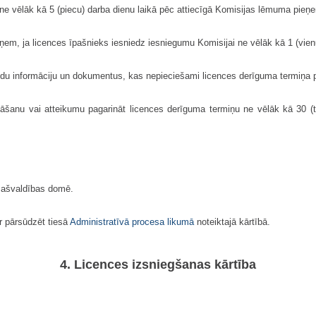
i ne vēlāk kā 5 (piecu) darba dienu laikā pēc attiecīgā Komisijas lēmuma pie
ņem, ja licences īpašnieks iesniedz iesniegumu Komisijai ne vēlāk kā 1 (vie
apildu informāciju un dokumentus, kas nepieciešami licences derīguma termiņa 
āšanu vai atteikumu pagarināt licences derīguma termiņu ne vēlāk kā 30 (
 Pašvaldības domē.
 pārsūdzēt tiesā
Administratīvā procesa likumā
noteiktajā kārtībā.
4. Licences izsniegšanas kārtība