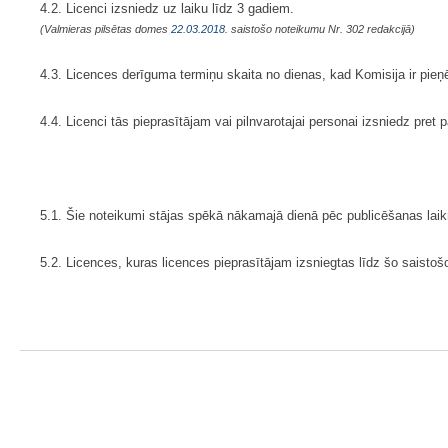
4.2. Licenci izsniedz uz laiku līdz 3 gadiem.
(Valmieras pilsētas domes
22.03.2018.
saistošo noteikumu Nr. 302 redakcijā)
4.3. Licences derīguma termiņu skaita no dienas, kad Komisija ir pie
4.4. Licenci tās pieprasītājam vai pilnvarotajai personai izsniedz pre
5.1. Šie noteikumi stājas spēkā nākamajā dienā pēc publicēšanas laikr
5.2. Licences, kuras licences pieprasītājam izsniegtas līdz šo saisto