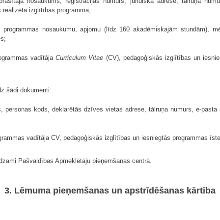
prasītāja nosaukums, reģistrācijas numurs, juridiskā adrese, tālruņa nu
realizēta izglītības programma;
er programmas nosaukumu, apjomu (līdz 160 akadēmiskajām stundām), mēr
s;
rogrammas vadītāja
Curriculum Vitae
(CV), pedagoģiskās izglītības un iesni
edz šādi dokumenti:
s, personas kods, deklarētās dzīves vietas adrese, tālruņa numurs, e-past
rammas vadītāja CV, pedagoģiskās izglītības un iesniegtās programmas īste
iedzami Pašvaldības Apmeklētāju pieņemšanas centrā.
3. Lēmuma pieņemšanas un apstrīdēšanas kārtība