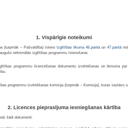
1. Vispārīgie noteikumi
ība (turpmāk – Pašvaldība) īsteno
Izglītības likuma
46.pantā
un
47.pantā
not
ieaugušo neformālās izglītības programmu īstenošanai.
 izglītības programmu licencēšanas dokumentu izvērtēšanas un lēmuma par 
ību.
lītības programmu izvērtēšanas komisija (turpmāk – Komisija), kuras sastāvs
2. Licences pieprasījuma iesniegšanas kārtība
niedz šādi dokumenti: