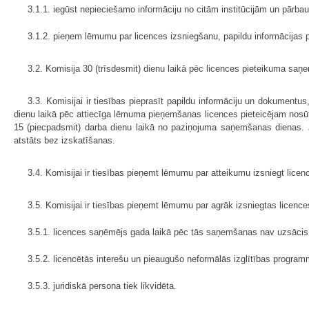
3.1.1. iegūst nepieciešamo informāciju no citām institūcijām un pārb
3.1.2. pieņem lēmumu par licences izsniegšanu, papildu informācijas p
3.2. Komisija 30 (trīsdesmit) dienu laikā pēc licences pieteikuma 
3.3. Komisijai ir tiesības pieprasīt papildu informāciju un dokument
dienu laikā pēc attiecīga lēmuma pieņemšanas licences pieteicējam nosūta
15 (piecpadsmit) darba dienu laikā no paziņojuma saņemšanas dienas. Ja 
atstāts bez izskatīšanas.
3.4. Komisijai ir tiesības pieņemt lēmumu par atteikumu izsniegt licen
3.5. Komisijai ir tiesības pieņemt lēmumu par agrāk izsniegtas licence
3.5.1. licences saņēmējs gada laikā pēc tās saņemšanas nav uzsācis ī
3.5.2. licencētās interešu un pieaugušo neformālās izglītības progra
3.5.3. juridiskā persona tiek likvidēta.