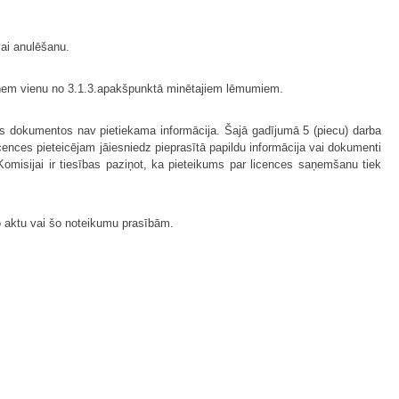
vai anulēšanu.
ieņem vienu no 3.1.3.apakšpunktā minētajiem lēmumiem.
jos dokumentos nav pietiekama informācija. Šajā gadījumā 5 (piecu) darba
ences pieteicējam jāiesniedz pieprasītā papildu informācija vai dokumenti
Komisijai ir tiesības paziņot, ka pieteikums par licences saņemšanu tiek
vo aktu vai šo noteikumu prasībām.