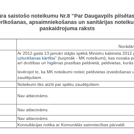
āra saistošo noteikumu Nr.8 "Par Daugavpils pilsēta
ierīkošanas, apsaimniekošanas un sanitārijas notei
paskaidrojuma raksts
Norādām
Ar 2012.gada 13.janvāri stājās spēkā Ministru kabineta 2012.
uzturēšanas kārtība
" (turpmāk - MK noteikumi), kas nosaka pe
arī drošības un higiēnas prasības peldvietā, peldvietas, kurās
Ievērojot to, ka MK noteikumi noteic peldvietas izveidošanas
zaudējušiem.
Noteikumi tiks atzīti par spēku zaudējušiem.
Nav attiecināms.
Nav attiecināms.
Nav attiecināms.
Konsultācijas notika ar Komunālās saimniecības pārvaldi.