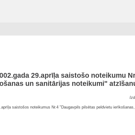
02.gada 29.aprīļa saistošo noteikumu Nr
ošanas un sanitārijas noteikumi" atzīša
Izd
prīļa saistošos noteikumus Nr.4 "Daugavpils pilsētas peldvietu ierīkošanas,