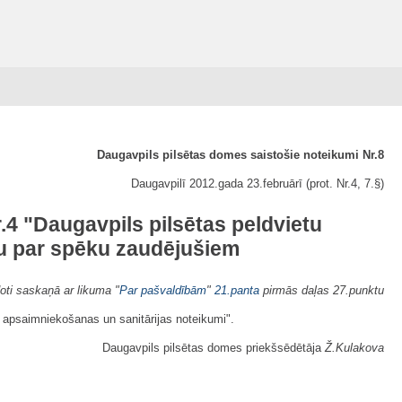
Daugavpils pilsētas domes saistošie noteikumi Nr.8
Daugavpilī 2012.gada 23.februārī (prot. Nr.4, 7.§)
.4 "Daugavpils pilsētas peldvietu
nu par spēku zaudējušiem
oti saskaņā ar likuma "
Par pašvaldībām
"
21.panta
pirmās daļas 27.punktu
 apsaimniekošanas un sanitārijas noteikumi".
Daugavpils pilsētas domes
priekšsēdētāja
Ž.Kulakova