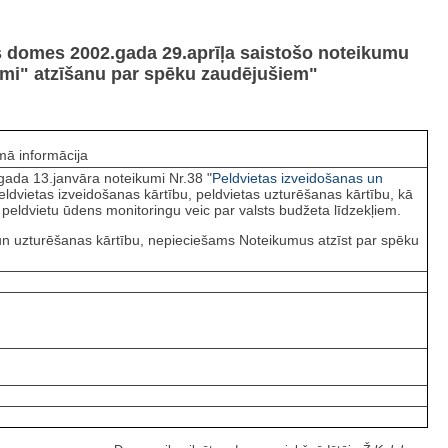
s domes 2002.gada 29.aprīļa saistošo noteikumu
kumi" atzīšanu par spēku zaudējušiem"
ā informācija
gada 13.janvāra noteikumi Nr.38 "
Peldvietas izveidošanas un
ldvietas izveidošanas kārtību, peldvietas uzturēšanas kārtību, kā
 peldvietu ūdens monitoringu veic par valsts budžeta līdzekļiem.
 un uzturēšanas kārtību, nepieciešams Noteikumus atzīst par spēku