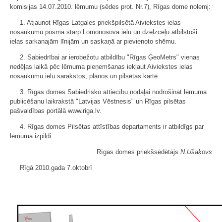
komisijas 14.07.2010. lēmumu (sēdes prot. Nr.7), Rīgas dome nolemj:
1. Atjaunot Rīgas Latgales priekšpilsētā Aiviekstes ielas
nosaukumu posmā starp Lomonosova ielu un dzelzceļu atbilstoši
ielas sarkanajām līnijām un saskaņā ar pievienoto shēmu.
2. Sabiedrībai ar ierobežotu atbildību "Rīgas ĢeoMetrs" vienas
nedēļas laikā pēc lēmuma pieņemšanas iekļaut Aiviekstes ielas
nosaukumu ielu sarakstos, plānos un pilsētas kartē.
3. Rīgas domes Sabiedrisko attiecību nodaļai nodrošināt lēmuma
publicēšanu laikrakstā "Latvijas Vēstnesis" un Rīgas pilsētas
pašvaldības portālā www.riga.lv.
4. Rīgas domes Pilsētas attīstības departaments ir atbildīgs par
lēmuma izpildi.
Rīgas domes priekšsēdētājs
N.Ušakovs
Rīgā 2010.gada 7.oktobrī