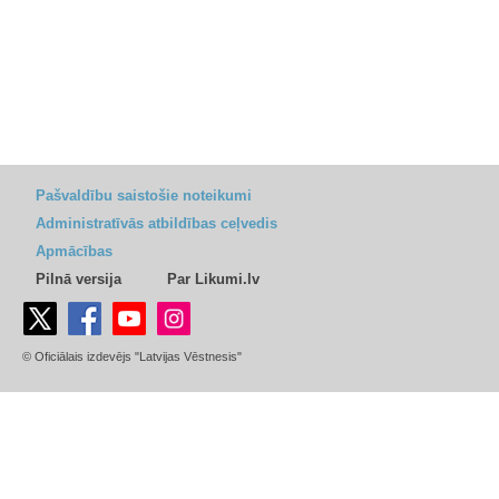
Pašvaldību saistošie noteikumi
Administratīvās atbildības ceļvedis
Apmācības
Pilnā versija
Par Likumi.lv
© Oficiālais izdevējs "Latvijas Vēstnesis"