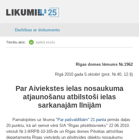
Darbības ar dokumentu
Tiesību akts:
spēkā esošs
Rīgas domes lēmums Nr.1962
Rīgā 2010.gada 5.oktobrī (prot. Nr.40, 12.§)
Par Aiviekstes ielas nosaukuma
atjaunošanu atbilstoši ielas
sarkanajām līnijām
Pamatojoties uz likuma "
Par pašvaldībām
"
21.panta
pirmās daļas
20.punktu, kā arī ņemot vērā SIA "Rīgas pilsētbūvnieks" 22.06.2010.
vēstuli Nr.1-9/RPB-10-165-dv un Rīgas domes Pilsētas attīstības
departamenta Rīgas vietvārdu un pilsētvides objektu nosaukumu