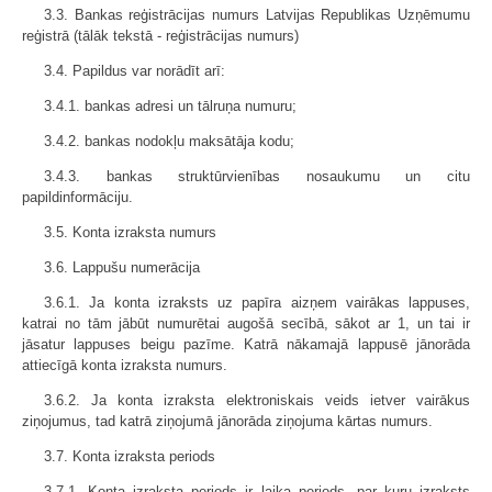
3.3. Bankas reģistrācijas numurs Latvijas Republikas Uzņēmumu
reģistrā (tālāk tekstā - reģistrācijas numurs)
3.4. Papildus var norādīt arī:
3.4.1. bankas adresi un tālruņa numuru;
3.4.2. bankas nodokļu maksātāja kodu;
3.4.3. bankas struktūrvienības nosaukumu un citu
papildinformāciju.
3.5. Konta izraksta numurs
3.6. Lappušu numerācija
3.6.1. Ja konta izraksts uz papīra aizņem vairākas lappuses,
katrai no tām jābūt numurētai augošā secībā, sākot ar 1, un tai ir
jāsatur lappuses beigu pazīme. Katrā nākamajā lappusē jānorāda
attiecīgā konta izraksta numurs.
3.6.2. Ja konta izraksta elektroniskais veids ietver vairākus
ziņojumus, tad katrā ziņojumā jānorāda ziņojuma kārtas numurs.
3.7. Konta izraksta periods
3.7.1. Konta izraksta periods ir laika periods, par kuru izraksts