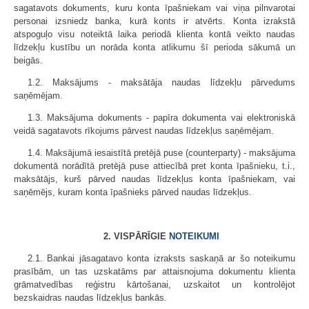
sagatavots dokuments, kuru konta īpašniekam vai viņa pilnvarotai
personai izsniedz banka, kurā konts ir atvērts. Konta izrakstā
atspoguļo visu noteiktā laika periodā klienta kontā veikto naudas
līdzekļu kustību un norāda konta atlikumu šī perioda sākumā un
beigās.
1.2. Maksājums - maksātāja naudas līdzekļu pārvedums
saņēmējam.
1.3. Maksājuma dokuments - papīra dokumenta vai elektroniskā
veidā sagatavots rīkojums pārvest naudas līdzekļus saņēmējam.
1.4. Maksājumā iesaistītā pretējā puse (counterparty) - maksājuma
dokumentā norādītā pretējā puse attiecībā pret konta īpašnieku, t.i.,
maksātājs, kurš pārved naudas līdzekļus konta īpašniekam, vai
saņēmējs, kuram konta īpašnieks pārved naudas līdzekļus.
2. VISPĀRĪGIE
NOTEIKUMI
2.1. Bankai jāsagatavo konta izraksts saskaņā ar šo noteikumu
prasībām, un tas uzskatāms par attaisnojuma dokumentu klienta
grāmatvedības reģistru kārtošanai, uzskaitot un kontrolējot
bezskaidras naudas līdzekļus bankās.