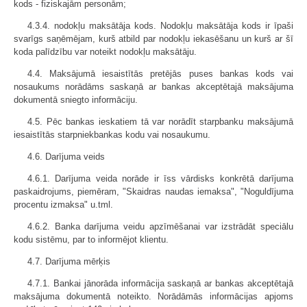
kods - fiziskajām personām;
4.3.4. nodokļu maksātāja kods. Nodokļu maksātāja kods ir īpaši
svarīgs saņēmējam, kurš atbild par nodokļu iekasēšanu un kurš ar šī
koda palīdzību var noteikt nodokļu maksātāju.
4.4. Maksājumā iesaistītās pretējās puses bankas kods vai
nosaukums norādāms saskaņā ar bankas akceptētajā maksājuma
dokumentā sniegto informāciju.
4.5. Pēc bankas ieskatiem tā var norādīt starpbanku maksājumā
iesaistītās starpniekbankas kodu vai nosaukumu.
4.6. Darījuma veids
4.6.1. Darījuma veida norāde ir īss vārdisks konkrētā darījuma
paskaidrojums, piemēram, "Skaidras naudas iemaksa", "Noguldījuma
procentu izmaksa" u.tml.
4.6.2. Banka darījuma veidu apzīmēšanai var izstrādāt speciālu
kodu sistēmu, par to informējot klientu.
4.7. Darījuma mērķis
4.7.1. Bankai jānorāda informācija saskaņā ar bankas akceptētajā
maksājuma dokumentā noteikto. Norādāmās informācijas apjoms