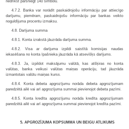
nedrīkst pārsniegt 140 simbolu.
4.7.2. Banka var norādīt paskaidrojošu informāciju par attiecīgo
darījumu, piemēram, paskaidrojošu informāciju par bankas veikto
noguldījuma procentu izmaksu.
4.8. Darījuma summa
4.8.1. Konta izrakstā jāuzrāda darījuma summa.
4.8.2. Visa ar darījuma izpildi saistītā komisijas naudas
iekasēšana no konta īpašnieka jāuzrāda kā atsevišķs darījums.
4.8.3. Ja, izpildot maksājumu valūtā, kas atšķiras no konta
valūtas, banka veikusi valūtas maiņas operāciju, tad jāuzrāda
izmantotais valūtu maiņas kurss.
4.8.4. Konta debeta apgrozījumu norāda debeta apgrozījumam
paredzētā ailē vai arī apgrozījuma summai pievienojot debeta pazīmi.
4.8.5. Konta kredīta apgrozījumu norāda kredīta apgrozījumam
paredzētā ailē vai arī apgrozījuma summai pievienojot kredīta pazīmi.
5. APGROZĪJUMA KOPSUMMA UN BEIGU ATLIKUMS