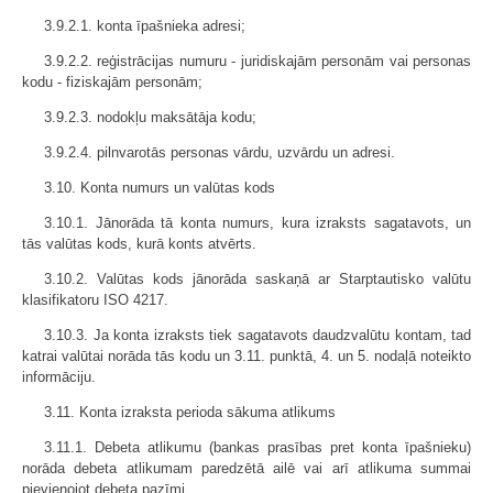
3.9.2.1. konta īpašnieka adresi;
3.9.2.2. reģistrācijas numuru - juridiskajām personām vai personas
kodu - fiziskajām personām;
3.9.2.3. nodokļu maksātāja kodu;
3.9.2.4. pilnvarotās personas vārdu, uzvārdu un adresi.
3.10. Konta numurs un valūtas kods
3.10.1. Jānorāda tā konta numurs, kura izraksts sagatavots, un
tās valūtas kods, kurā konts atvērts.
3.10.2. Valūtas kods jānorāda saskaņā ar Starptautisko valūtu
klasifikatoru ISO 4217.
3.10.3. Ja konta izraksts tiek sagatavots daudzvalūtu kontam, tad
katrai valūtai norāda tās kodu un 3.11. punktā, 4. un 5. nodaļā noteikto
informāciju.
3.11. Konta izraksta perioda sākuma atlikums
3.11.1. Debeta atlikumu (bankas prasības pret konta īpašnieku)
norāda debeta atlikumam paredzētā ailē vai arī atlikuma summai
pievienojot debeta pazīmi.