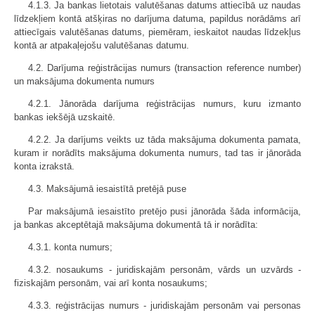
4.1.3. Ja bankas lietotais valutēšanas datums attiecībā uz naudas
līdzekļiem kontā atšķiras no darījuma datuma, papildus norādāms arī
attiecīgais valutēšanas datums, piemēram, ieskaitot naudas līdzekļus
kontā ar atpakaļejošu valutēšanas datumu.
4.2. Darījuma reģistrācijas numurs (transaction reference number)
un maksājuma dokumenta numurs
4.2.1. Jānorāda darījuma reģistrācijas numurs, kuru izmanto
bankas iekšējā uzskaitē.
4.2.2. Ja darījums veikts uz tāda maksājuma dokumenta pamata,
kuram ir norādīts maksājuma dokumenta numurs, tad tas ir jānorāda
konta izrakstā.
4.3. Maksājumā iesaistītā pretējā puse
Par maksājumā iesaistīto pretējo pusi jānorāda šāda informācija,
ja bankas akceptētajā maksājuma dokumentā tā ir norādīta:
4.3.1. konta numurs;
4.3.2. nosaukums - juridiskajām personām, vārds un uzvārds -
fiziskajām personām, vai arī konta nosaukums;
4.3.3. reģistrācijas numurs - juridiskajām personām vai personas