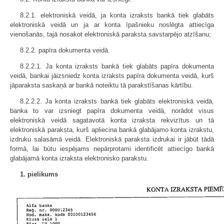
8.2.1. elektroniskā veidā, ja konta izraksts bankā tiek glabāts
elektroniskā veidā un ja ar konta īpašnieku noslēgta attiecīga
vienošanās, tajā nosakot elektroniskā paraksta savstarpējo atzīšanu;
8.2.2. papīra dokumenta veidā.
8.2.2.1. Ja konta izraksts bankā tiek glabāts papīra dokumenta
veidā, bankai jāizsniedz konta izraksts papīra dokumenta veidā, kurš
jāparaksta saskaņā ar bankā noteiktu tā parakstīšanas kārtību.
8.2.2.2. Ja konta izraksts bankā tiek glabāts elektroniskā veidā,
banka to var izsniegt papīra dokumenta veidā, norādot visus
elektroniskā veidā sagatavotā konta izraksta rekvizītus un tā
elektroniskā paraksta, kurš apliecina bankā glabājamo konta izrakstu,
izdruku salasāmā veidā. Elektroniskā paraksta izdrukai ir jābūt tādā
formā, lai būtu iespējams nepārprotami identificēt attiecīgo bankā
glabājamā konta izraksta elektronisko parakstu.
1. pielikums