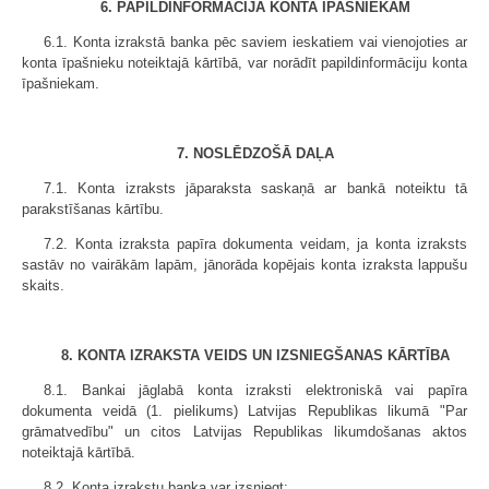
6. PAPILDINFORMĀCIJA KONTA ĪPAŠNIEKAM
6.1. Konta izrakstā banka pēc saviem ieskatiem vai vienojoties ar
konta īpašnieku noteiktajā kārtībā, var norādīt papildinformāciju konta
īpašniekam.
7. NOSLĒDZOŠĀ DAĻA
7.1. Konta izraksts jāparaksta saskaņā ar bankā noteiktu tā
parakstīšanas kārtību.
7.2. Konta izraksta papīra dokumenta veidam, ja konta izraksts
sastāv no vairākām lapām, jānorāda kopējais konta izraksta lappušu
skaits.
8. KONTA IZRAKSTA VEIDS UN IZSNIEGŠANAS KĀRTĪBA
8.1. Bankai jāglabā konta izraksti elektroniskā vai papīra
dokumenta veidā (1. pielikums) Latvijas Republikas likumā "Par
grāmatvedību" un citos Latvijas Republikas likumdošanas aktos
noteiktajā kārtībā.
8.2. Konta izrakstu banka var izsniegt: