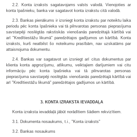
2.2. Konta izraksts sagatavojams valsts valodā. Vienojoties ar
konta īpašnieku, banka var sagatavot konta izrakstu citā valodā.
2.3. Bankas pienākums ir izsniegt konta izrakstu par noteiktu laika
periodu pēc konta īpašnieka vai tā pilnvarotas personas pieprasījuma
savstarpēji noslēgtās rakstiskās vienošanās paredzētajā kārtībā vai
arī "Kredītiestāžu likumā" paredzētajos gadījumos un kārtībā. Konta
izraksts, kurš neatbilst šo noteikumu prasībām, nav uzskatāms par
attaisnojuma dokumentu.
2.4. Bankas var sagatavot un izsniegt arī citus dokumentus par
klienta konta apgrozījumu, atlikumu, veiktajiem darījumiem vai citu
informāciju pēc konta īpašnieka vai tā pilnvarotas personas
pieprasījuma savstarpēji noslēgtās vienošanās paredzētajā kārtībā vai
arī "Kredītiestāžu likumā" paredzētajos gadījumos un kārtībā.
3. KONTA IZRAKSTA IEVADDAĻA
Konta izraksta ievaddaļā jābūt norādītiem šādiem rekvizītiem.
3.1. Dokumenta nosaukums, t.i., "Konta izraksts"
3.2. Bankas nosaukums