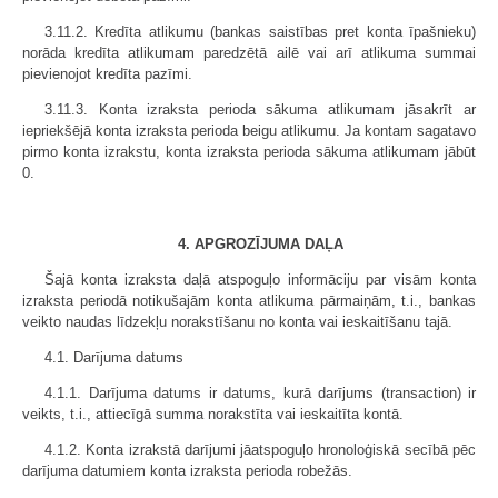
3.11.2. Kredīta atlikumu (bankas saistības pret konta īpašnieku)
norāda kredīta atlikumam paredzētā ailē vai arī atlikuma summai
pievienojot kredīta pazīmi.
3.11.3. Konta izraksta perioda sākuma atlikumam jāsakrīt ar
iepriekšējā konta izraksta perioda beigu atlikumu. Ja kontam sagatavo
pirmo konta izrakstu, konta izraksta perioda sākuma atlikumam jābūt
0.
4. APGROZĪJUMA DAĻA
Šajā konta izraksta daļā atspoguļo informāciju par visām konta
izraksta periodā notikušajām konta atlikuma pārmaiņām, t.i., bankas
veikto naudas līdzekļu norakstīšanu no konta vai ieskaitīšanu tajā.
4.1. Darījuma datums
4.1.1. Darījuma datums ir datums, kurā darījums (transaction) ir
veikts, t.i., attiecīgā summa norakstīta vai ieskaitīta kontā.
4.1.2. Konta izrakstā darījumi jāatspoguļo hronoloģiskā secībā pēc
darījuma datumiem konta izraksta perioda robežās.