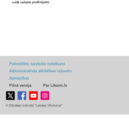
Pašvaldību saistošie noteikumi
Administratīvās atbildības ceļvedis
Apmācības
Pilnā versija
Par Likumi.lv
© Oficiālais izdevējs "Latvijas Vēstnesis"