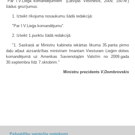
"Par I.V.Lieģa komandējumiem" (Latvijas Vēstnesis, 2009, 150.nr.)
šādus grozījumus:
1. Izteikt rīkojuma nosaukumu šādā redakcijā:
"Par I.V.Lieģa komandējumu".
2. Izteikt 1.punktu šādā redakcijā:
"1. Saskaņā ar Ministru kabineta iekārtas likuma 35.panta pirmo
daļu atļaut aizsardzības ministram Imantam Viesturam Lieģim doties
komandējumā uz Amerikas Savienotajām Valstīm no 2009.gada
30.septembra līdz 7.oktobrim."
Ministru prezidents
V.Dombrovskis
Pašvaldību saistošie noteikumi