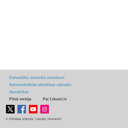
Pašvaldību saistošie noteikumi
Administratīvās atbildības ceļvedis
Apmācības
Pilnā versija
Par Likumi.lv
© Oficiālais izdevējs "Latvijas Vēstnesis"