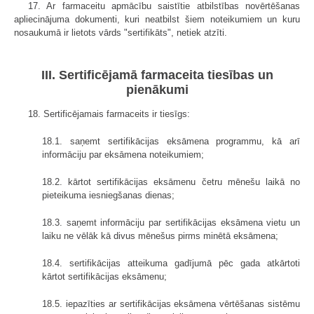
17. Ar farmaceitu apmācību saistītie atbilstības novērtēšanas
apliecinājuma dokumenti, kuri neatbilst šiem noteikumiem un kuru
nosaukumā ir lietots vārds "sertifikāts", netiek atzīti.
III. Sertificējamā farmaceita tiesības un
pienākumi
18. Sertificējamais farmaceits ir tiesīgs:
18.1. saņemt sertifikācijas eksāmena programmu, kā arī
informāciju par eksāmena noteikumiem;
18.2. kārtot sertifikācijas eksāmenu četru mēnešu laikā no
pieteikuma iesniegšanas dienas;
18.3. saņemt informāciju par sertifikācijas eksāmena vietu un
laiku ne vēlāk kā divus mēnešus pirms minētā eksāmena;
18.4. sertifikācijas atteikuma gadījumā pēc gada atkārtoti
kārtot sertifikācijas eksāmenu;
18.5. iepazīties ar sertifikācijas eksāmena vērtēšanas sistēmu