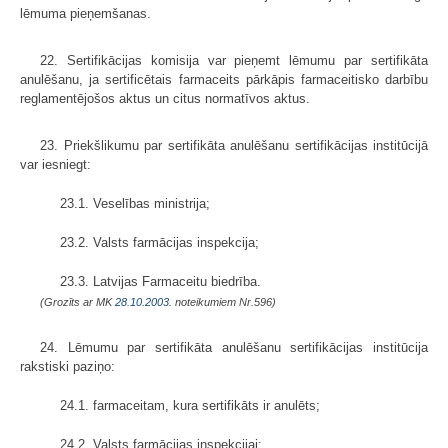
lēmuma pieņemšanas.
22. Sertifikācijas komisija var pieņemt lēmumu par sertifikāta
anulēšanu, ja sertificētais farmaceits pārkāpis farmaceitisko darbību
reglamentējošos aktus un citus normatīvos aktus.
23. Priekšlikumu par sertifikāta anulēšanu sertifikācijas institūcijā
var iesniegt:
23.1. Veselības ministrija;
23.2. Valsts farmācijas inspekcija;
23.3. Latvijas Farmaceitu biedrība.
(Grozīts ar MK
28.10.2003.
noteikumiem Nr.596)
24. Lēmumu par sertifikāta anulēšanu sertifikācijas institūcija
rakstiski paziņo:
24.1. farmaceitam, kura sertifikāts ir anulēts;
24.2. Valsts farmācijas inspekcijai;