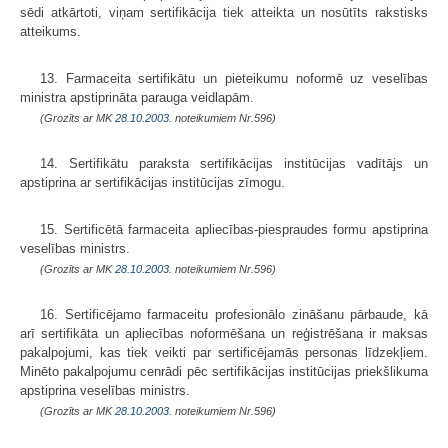
sēdi atkārtoti, viņam sertifikācija tiek atteikta un nosūtīts rakstisks
atteikums.
13. Farmaceita sertifikātu un pieteikumu noformē uz veselības
ministra apstiprināta parauga veidlapām.
(Grozīts ar MK
28.10.2003.
noteikumiem Nr.596)
14. Sertifikātu paraksta sertifikācijas institūcijas vadītājs un
apstiprina ar sertifikācijas institūcijas zīmogu.
15. Sertificētā farmaceita apliecības-piespraudes formu apstiprina
veselības ministrs.
(Grozīts ar MK
28.10.2003.
noteikumiem Nr.596)
16. Sertificējamo farmaceitu profesionālo zināšanu pārbaude, kā
arī sertifikāta un apliecības noformēšana un reģistrēšana ir maksas
pakalpojumi, kas tiek veikti par sertificējamās personas līdzekļiem.
Minēto pakalpojumu cenrādi pēc sertifikācijas institūcijas priekšlikuma
apstiprina veselības ministrs.
(Grozīts ar MK
28.10.2003.
noteikumiem Nr.596)