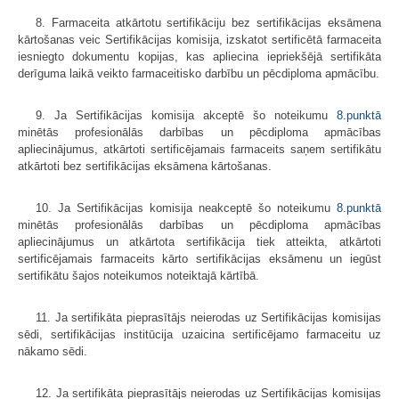
8. Farmaceita atkārtotu sertifikāciju bez sertifikācijas eksāmena
kārtošanas veic Sertifikācijas komisija, izskatot sertificētā farmaceita
iesniegto dokumentu kopijas, kas apliecina iepriekšējā sertifikāta
derīguma laikā veikto farmaceitisko darbību un pēcdiploma apmācību.
9. Ja Sertifikācijas komisija akceptē šo noteikumu
8.punktā
minētās profesionālās darbības un pēcdiploma apmācības
apliecinājumus, atkārtoti sertificējamais farmaceits saņem sertifikātu
atkārtoti bez sertifikācijas eksāmena kārtošanas.
10. Ja Sertifikācijas komisija neakceptē šo noteikumu
8.punktā
minētās profesionālās darbības un pēcdiploma apmācības
apliecinājumus un atkārtota sertifikācija tiek atteikta, atkārtoti
sertificējamais farmaceits kārto sertifikācijas eksāmenu un iegūst
sertifikātu šajos noteikumos noteiktajā kārtībā.
11. Ja sertifikāta pieprasītājs neierodas uz Sertifikācijas komisijas
sēdi, sertifikācijas institūcija uzaicina sertificējamo farmaceitu uz
nākamo sēdi.
12. Ja sertifikāta pieprasītājs neierodas uz Sertifikācijas komisijas