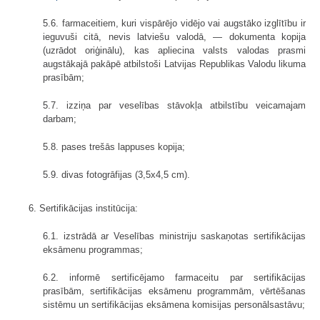
5.6. farmaceitiem, kuri vispārējo vidējo vai augstāko izglītību ir
ieguvuši citā, nevis latviešu valodā, — dokumenta kopija
(uzrādot oriģinālu), kas apliecina valsts valodas prasmi
augstākajā pakāpē atbilstoši Latvijas Republikas Valodu likuma
prasībām;
5.7. izziņa par veselības stāvokļa atbilstību veicamajam
darbam;
5.8. pases trešās lappuses kopija;
5.9. divas fotogrāfijas (3,5x4,5 cm).
6. Sertifikācijas institūcija:
6.1. izstrādā ar Veselības ministriju saskaņotas sertifikācijas
eksāmenu programmas;
6.2. informē sertificējamo farmaceitu par sertifikācijas
prasībām, sertifikācijas eksāmenu programmām, vērtēšanas
sistēmu un sertifikācijas eksāmena komisijas personālsastāvu;