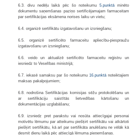
6.3. divu nedēļu laikā pēc šo noteikumu
5.punktā
minēto
dokumentu saņemšanas paziņo sertificējamajam farmaceitam
par sertifikācijas eksāmena norises laiku un vietu;
6.4. organizē sertifikātu izgatavošanu un izsniegšanu;
6.5. organizē sertificēto farmaceitu apliecību-piespraužu
izgatavošanu un izsniegšanu;
6.6. veido un aktualizē sertificēto farmaceitu reģistru un
iesniedz to Veselības ministrijā;
6.7. iekasē samaksu par šo noteikumu
16.punktā
noteiktajiem
maksas pakalpojumiem;
6.8. nodrošina Sertifikācijas komisijas sēžu protokolēšanu un
ar sertifikāciju saistītās lietvedības kārtošanu un
dokumentācijas uzglabāšanu;
6.9. izsniedz pret parakstu vai nosūta attiecīgajai personai
motivētu lēmumu par atteikumu piešķirt sertifikātu vai atkārtoti
piešķirt sertifikātu, kā arī par sertifikāta anulēšanu ne vēlāk kā
desmit dienu laikā pēc attiecīgā lēmuma pieņemšanas.