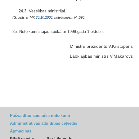
24.3. Veselības ministrijai.
(Grozīts ar MK
28.10.2003.
noteikumiem Nr.596)
25. Noteikumi stājas spēkā ar 1999.gada 1.oktobri.
Ministru prezidents V.Krištopans
Labklājības ministrs V.Makarovs
Pašvaldību saistošie noteikumi
Administratīvās atbildības ceļvedis
Apmācības
Pilnā versija
Par Likumi.lv