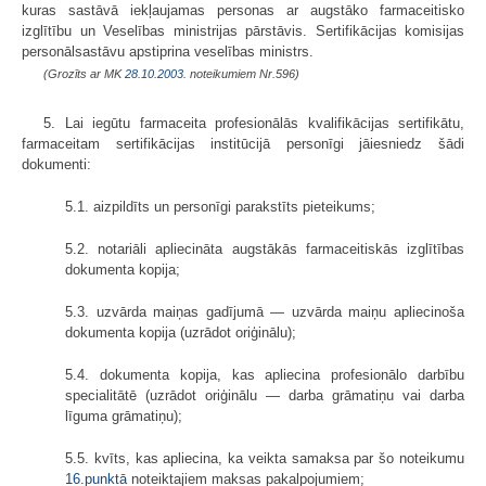
kuras sastāvā iekļaujamas personas ar augstāko farmaceitisko
izglītību un Veselības ministrijas pārstāvis. Sertifikācijas komisijas
personālsastāvu apstiprina veselības ministrs.
(Grozīts ar MK
28.10.2003.
noteikumiem Nr.596)
5. Lai iegūtu farmaceita profesionālās kvalifikācijas sertifikātu,
farmaceitam sertifikācijas institūcijā personīgi jāiesniedz šādi
dokumenti:
5.1. aizpildīts un personīgi parakstīts pieteikums;
5.2. notariāli apliecināta augstākās farmaceitiskās izglītības
dokumenta kopija;
5.3. uzvārda maiņas gadījumā — uzvārda maiņu apliecinoša
dokumenta kopija (uzrādot oriģinālu);
5.4. dokumenta kopija, kas apliecina profesionālo darbību
specialitātē (uzrādot oriģinālu — darba grāmatiņu vai darba
līguma grāmatiņu);
5.5. kvīts, kas apliecina, ka veikta samaksa par šo noteikumu
16.punktā
noteiktajiem maksas pakalpojumiem;