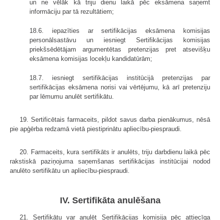
un ne vēlāk kā triju dienu laikā pēc eksāmena saņemt
informāciju par tā rezultātiem;
18.6. iepazīties ar sertifikācijas eksāmena komisijas
personālsastāvu un iesniegt Sertifikācijas komisijas
priekšsēdētājam argumentētas pretenzijas pret atsevišķu
eksāmena komisijas locekļu kandidatūrām;
18.7. iesniegt sertifikācijas institūcijā pretenzijas par
sertifikācijas eksāmena norisi vai vērtējumu, kā arī pretenziju
par lēmumu anulēt sertifikātu.
19. Sertificētais farmaceits, pildot savus darba pienākumus, nēsā
pie apģērba redzamā vietā piestiprinātu apliecību-piespraudi.
20. Farmaceits, kura sertifikāts ir anulēts, triju darbdienu laikā pēc
rakstiskā paziņojuma saņemšanas sertifikācijas institūcijai nodod
anulēto sertifikātu un apliecību-piespraudi.
IV. Sertifikāta anulēšana
21. Sertifikātu var anulēt Sertifikācijas komisija pēc attiecīga