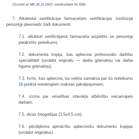
(Grozīts ar MK
28.10.2003.
noteikumiem Nr.596)
7. Atkārtotai sertifikācijai farmaceitam sertifikācijas institūcijā
personīgi jāiesniedz šādi dokumenti:
7.1. atkārtoti sertificējamā farmaceita aizpildīts un personīgi
parakstīts pieteikums;
7.2. dokumenta kopija, kas apliecina profesionālo darbību
specialitātē (uzrādot oriģinālu — darba grāmatiņu vai darba
līguma grāmatiņu);
7.3. kvīts, kas apliecina, ka veikta samaksa par šo noteikumu
16.punktā
noteiktajiem maksas pakalpojumiem;
7.4. izziņa par veselības stāvokļa atbilstību veicamajam
darbam;
7.5. divas fotogrāfijas (3,5x4,5 cm);
7.6. pēcdiploma apmācību apliecinošu dokumentu kopijas
(uzrādot oriģinālus).