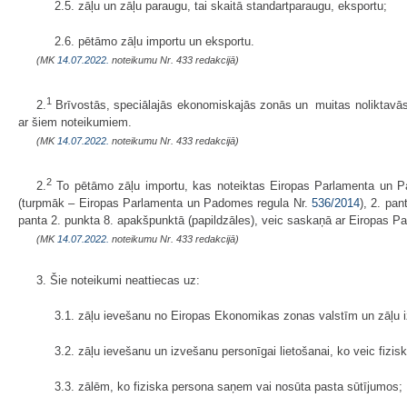
2.5. zāļu un zāļu paraugu, tai skaitā standartparaugu, eksportu;
2.6. pētāmo zāļu importu un eksportu.
(MK
14.07.2022.
noteikumu Nr. 433 redakcijā)
1
2.
Brīvostās, speciālajās ekonomiskajās zonās un muitas noliktavās
ar šiem noteikumiem.
(MK
14.07.2022.
noteikumu Nr. 433 redakcijā)
2
2.
To pētāmo zāļu importu, kas noteiktas Eiropas Parlamenta un P
(turpmāk – Eiropas Parlamenta un Padomes regula Nr.
536/2014
), 2. pa
panta 2. punkta 8. apakšpunktā (papildzāles), veic saskaņā ar Eiropas 
(MK
14.07.2022.
noteikumu Nr. 433 redakcijā)
3. Šie noteikumi neattiecas uz:
3.1. zāļu ievešanu no Eiropas Ekonomikas zonas valstīm un zāļu
3.2. zāļu ievešanu un izvešanu personīgai lietošanai, ko veic fizi
3.3. zālēm, ko fiziska persona saņem vai nosūta pasta sūtījumos;