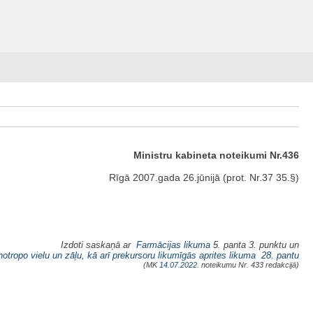
Ministru kabineta noteikumi Nr.436
Rīgā 2007.gada 26.jūnijā (prot. Nr.37 35.§)
Izdoti saskaņā ar
Farmācijas likuma
5. panta 3. punktu un
otropo vielu un zāļu, kā arī prekursoru likumīgās aprites likuma
28. pantu
(MK
14.07.2022.
noteikumu Nr. 433 redakcijā)