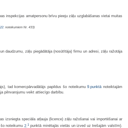
ības inspekcijas amatpersonu brīvu pieeju zāļu uzglabāšanas vietai muitas
22.
noteikumiem Nr. 433)
n daudzumu, zāļu piegādātāja (nosūtītāja) firmu un adresi, zāļu ražotāja
ājs), tad komercpārvadātājs papildus šo noteikumu
9.punktā
noteiktajām
a pilnvarojumu veikt attiecīgo darbību.
s izsniegta speciāla atļauja (licence) zāļu ražošanai vai importēšanai ar
1
īm šo noteikumu
2.
punktā minētajās vietās un izved uz trešajām valstīm).