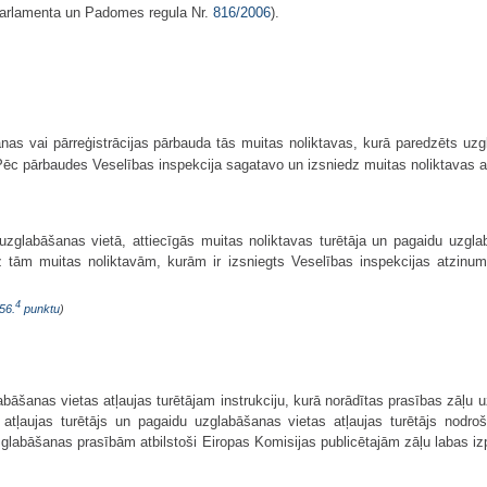
Parlamenta un Padomes regula Nr.
816/2006
).
nas vai pārreģistrācijas pārbauda tās muitas noliktavas, kurā paredzēts uzg
Pēc pārbaudes Veselības inspekcija sagatavo un izsniedz muitas noliktavas at
uzglabāšanas vietā, attiecīgās muitas noliktavas turētāja un pagaidu uzg
uz tām muitas noliktavām, kurām ir izsniegts Veselības inspekcijas atzinu
4
56.
punktu
)
abāšanas vietas atļaujas turētājam instrukciju, kurā norādītas prasības zāļu 
as atļaujas turētājs un pagaidu uzglabāšanas vietas atļaujas turētājs nodr
uzglabāšanas prasībām atbilstoši Eiropas Komisijas publicētajām zāļu labas 