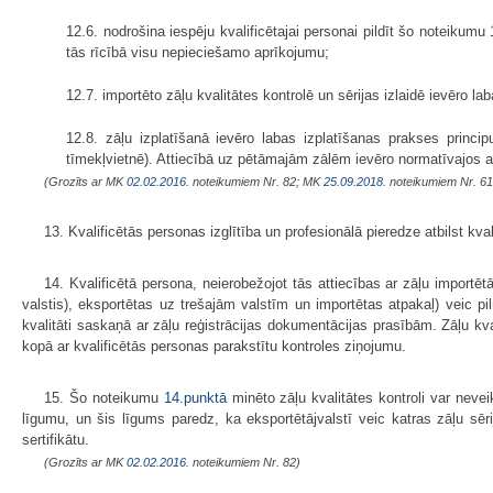
12.6. nodrošina iespēju kvalificētajai personai pildīt šo noteikumu
tās rīcībā visu nepieciešamo aprīkojumu;
12.7. importēto zāļu kvalitātes kontrolē un sērijas izlaidē ievēro
12.8. zāļu izplatīšanā ievēro labas izplatīšanas prakses princ
tīmekļvietnē). Attiecībā uz pētāmajām zālēm ievēro normatīvajos a
(Grozīts ar MK
02.02.2016.
noteikumiem Nr. 82; MK
25.09.2018.
noteikumiem Nr. 6
13. Kvalificētās personas izglītība un profesionālā pieredze atbilst kva
14. Kvalificētā persona, neierobežojot tās attiecības ar zāļu importēt
valstis), eksportētas uz trešajām valstīm un importētas atpakaļ) veic pil
kvalitāti saskaņā ar zāļu reģistrācijas dokumentācijas prasībām. Zāļu kva
kopā ar kvalificētās personas parakstītu kontroles ziņojumu.
15. Šo noteikumu
14.punktā
minēto zāļu kvalitātes kontroli var neve
līgumu, un šis līgums paredz, ka eksportētājvalstī veic katras zāļu sēri
sertifikātu.
(Grozīts ar MK
02.02.2016.
noteikumiem Nr. 82)