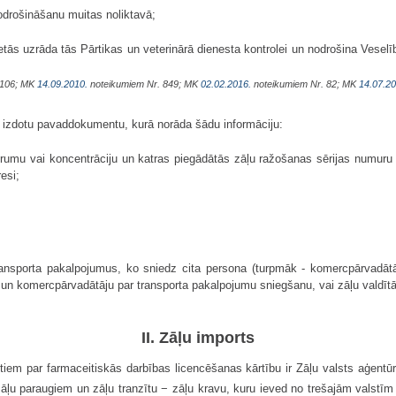
odrošināšanu muitas noliktavā;
etās uzrāda tās Pārtikas un veterinārā dienesta kontrolei un nodrošina Vesel
1106; MK
14.09.2010.
noteikumiem Nr. 849; MK
02.02.2016.
noteikumiem Nr. 82; MK
14.07.20
sts izdotu pavaddokumentu, kurā norāda šādu informāciju:
rumu vai koncentrāciju un katras piegādātās zāļu ražošanas sērijas numuru u
esi;
ransporta pakalpojumus, ko sniedz cita persona (turpmāk - komercpārvadāt
un komercpārvadātāju par transporta pakalpojumu sniegšanu, vai zāļu valdītāj
II. Zāļu imports
iem par farmaceitiskās darbības licencēšanas kārtību ir Zāļu valsts aģentūra
zāļu paraugiem un zāļu tranzītu − zāļu kravu, kuru ieved no trešajām valst