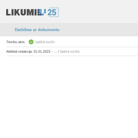
Darbības ar dokumentu
Tiesību akts:
spēkā esošs
Attēlotā redakcija: 01.01.2023. - ... /
Spēkā esošā