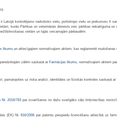
33)
r Latvijā kontrolējamo narkotisko vielu, psihotropo vielu un prekursoru II sar
etām, kurās Pārtikas un veterinārais dienests veic pārtikas nekaitīguma un ne
robežšķērsošanas vietām un tajās veicamajām pārbaudēm.
s likumu
un attiecīgajiem normatīvajiem aktiem, kas reglamentē muitošanas u
em paredzētajām zālēm saskaņā ar
Farmācijas likumu
, normatīvajiem aktiem par
ī, pamatojoties uz riska analīzi, identitātes un fiziskās kontroles saskaņā ar:
u Nr.
2016/793
par izvairīšanos no dažu svarīgāko zāļu tirdzniecības novirz
ulas (EK) Nr.
816/2006
par patentu piespiedu licencēšanu attiecībā uz farm