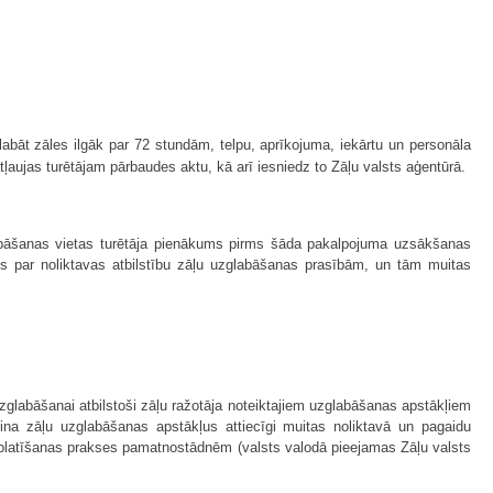
labāt zāles ilgāk par 72 stundām, telpu, aprīkojuma, iekārtu un personāla
ļaujas turētājam pārbaudes aktu, kā arī iesniedz to Zāļu valsts aģentūrā.
labāšanas vietas turētāja pienākums pirms šāda pakalpojuma uzsākšanas
ms par noliktavas atbilstību zāļu uzglabāšanas prasībām, un tām muitas
uzglabāšanai atbilstoši zāļu ražotāja noteiktajiem uzglabāšanas apstākļiem
ošina zāļu uzglabāšanas apstākļus attiecīgi muitas noliktavā un pagaidu
izplatīšanas prakses pamatnostādnēm (valsts valodā pieejamas Zāļu valsts