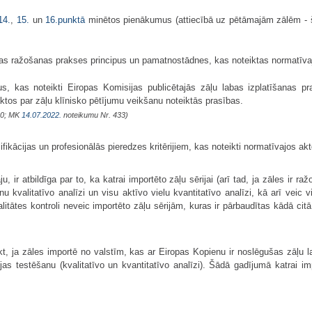
14.
,
15.
un
16.punktā
minētos pienākumus (attiecībā uz pētāmajām zālēm -
 labas ražošanas prakses principus un pamatnostādnes, kas noteiktas normatīva
ipus, kas noteikti Eiropas Komisijas publicētajās zāļu labas izplatīšanas
ktos par zāļu klīnisko pētījumu veikšanu noteiktās prasības.
10; MK
14.07.2022.
noteikumu Nr. 433)
lifikācijas un profesionālās pieredzes kritērijiem, kas noteikti normatīvajos ak
āju, ir atbildīga par to, ka katrai importēto zāļu sērijai (arī tad, ja zāles 
nu kvalitatīvo analīzi un visu aktīvo vielu kvantitatīvo analīzi, kā arī vei
litātes kontroli neveic importēto zāļu sērijām, kuras ir pārbaudītas kādā citā
ikt, ja zāles importē no valstīm, kas ar Eiropas Kopienu ir noslēgušas zāļu
jas testēšanu (kvalitatīvo un kvantitatīvo analīzi). Šādā gadījumā katrai i