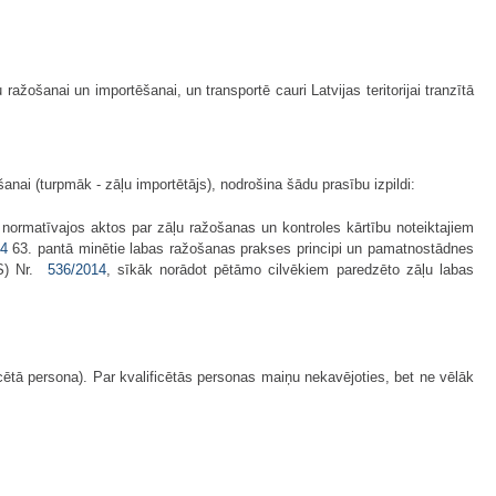
žošanai un importēšanai, un transportē cauri Latvijas teritorijai tranzītā
šanai (turpmāk - zāļu importētājs), nodrošina šādu prasību izpildi:
normatīvajos aktos par zāļu ražošanas un kontroles kārtību noteiktajiem
14
63. pantā minētie labas ražošanas prakses principi un pamatnostādnes
ES) Nr.
536/2014
, sīkāk norādot pētāmo cilvēkiem paredzēto zāļu labas
ficētā persona). Par kvalificētās personas maiņu nekavējoties, bet ne vēlāk