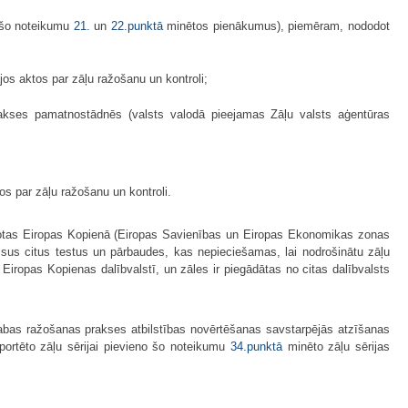
 šo noteikumu
21.
un
22.punktā
minētos pienākumus), piemēram, nododot
jos aktos par zāļu ražošanu un kontroli;
 prakses pamatnostādnēs (valsts valodā pieejamas Zāļu valsts aģentūras
tos par zāļu ražošanu un kontroli.
ir ražotas Eiropas Kopienā (Eiropas Savienības un Eiropas Ekonomikas zonas
c visus citus testus un pārbaudes, kas nepieciešamas, lai nodrošinātu zāļu
 Eiropas Kopienas dalībvalstī, un zāles ir piegādātas no citas dalībvalsts
 labas ražošanas prakses atbilstības novērtēšanas savstarpējās atzīšanas
mportēto zāļu sērijai pievieno šo noteikumu
34.punktā
minēto zāļu sērijas