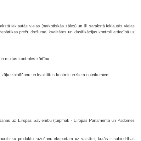
akstā iekļautās vielas (narkotiskās zāles) un III sarakstā iekļautās vielas
pārtikas preču drošuma, kvalitātes un klasifikācijas kontroli attiecībā uz
n muitas kontroles kārtību.
 zāļu izplatīšanu un kvalitātes kontroli un šiem noteikumiem.
īšanās uz Eiropas Savienību
(turpmāk - Eiropas Parlamenta un Padomes
aceitisko produktu ražošanu eksportam uz valstīm, kurās ir sabiedrības