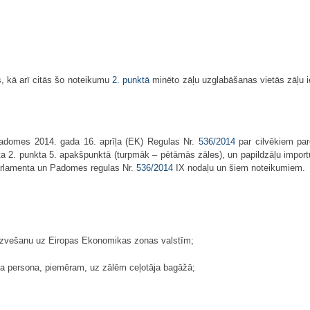
, kā arī citās šo noteikumu
2. punktā
minēto zāļu uzglabāšanas vietās zāļu i
adomes 2014. gada 16. aprīļa (EK) Regulas Nr.
536/2014
par cilvēkiem par
nta 2. punkta 5. apakšpunktā (turpmāk – pētāmās zāles), un papildzāļu impo
Parlamenta un Padomes regulas Nr.
536/2014
IX nodaļu un šiem noteikumiem.
 izvešanu uz Eiropas Ekonomikas zonas valstīm;
ska persona, piemēram, uz zālēm ceļotāja bagāžā;