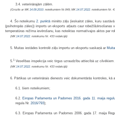
3.4. veterinārajām zālēm.
(Grozīts ar MK
14.09.2010.
noteikumiem Nr.849; MK
14.07.2022.
noteikumiem Nr. 4
4. Šo noteikumu
2. punktā
minēto zāļu (ieskaitot zāles, kuru sastāvā i
(psihotropās zāles)) imports un eksports atļauts caur robežšķērsošanas vi
temperatūras režīma ievērošanu, kas noteiktas normatīvajos aktos par 
(MK
14.07.2022.
noteikumu Nr. 433 redakcijā)
5. Muitas iestādes kontrolē zāļu importu un eksportu saskaņā ar
Muita
1
5.
Veselības inspekcija veic tirgus uzraudzību attiecībā uz cilvēki
(MK
14.07.2022.
noteikumu Nr. 433 redakcijā)
6. Pārtikas un veterinārais dienests veic dokumentārās kontroles, kā ar
6.1. šiem noteikumiem;
6.2.
Eiropas Parlamenta un Padomes 2016. gada 11. maija regul
regula Nr.
2016/793
);
6.3. Eiropas Parlamenta un Padomes 2006. gada 17. maija Reg