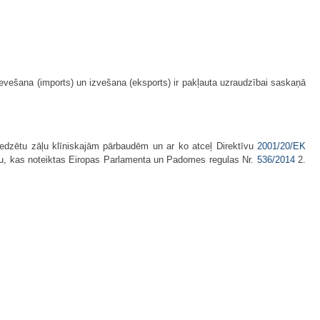
evešana (imports) un izvešana (eksports) ir pakļauta uzraudzībai saskaņā
edzētu zāļu klīniskajām pārbaudēm un ar ko atceļ Direktīvu
2001/20/EK
rtu, kas noteiktas Eiropas Parlamenta un Padomes regulas Nr.
536/2014
2.