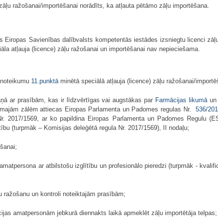
 zāļu ražošanai/importēšanai norādīts, ka atļauta pētāmo zāļu importēšana.
 Eiropas Savienības dalībvalsts kompetentās iestādes izsniegtu licenci zāļu ra
ciāla atļauja (licence) zāļu ražošanai un importēšanai nav nepieciešama.
o noteikumu
11.punktā
minētā speciālā atļauja (licence) zāļu ra­žo­šanai/importē
aņā ar prasībām, kas ir līdzvērtīgas vai augstākas par
Farmācijas likumā
un 
āmajām zālēm attiecas Eiropas Parlamenta un Padomes regulas Nr.
536/20
Nr. 2017/1569, ar ko papildina Eiropas Parlamenta un Padomes Regulu (
bu (turpmāk – Komisijas deleģētā regula Nr. 2017/1569), II nodaļu;
ošanai;
ā amatpersona ar atbilstošu izglītību un profesionālo pieredzi (turpmāk - kvali
āļu ražošanu un kontroli noteiktajām prasībām;
cijas amatpersonām jebkurā diennakts laikā apmeklēt zāļu importētāja telpas;