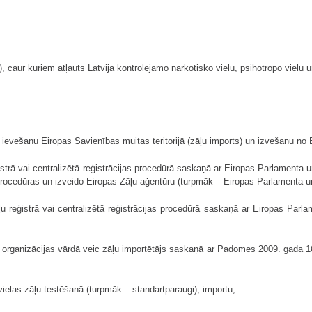
caur kuriem atļauts Latvijā kontrolējamo narkotisko vielu, psihotropo vielu un
 ievešanu Eiropas Savienības muitas teritorijā (zāļu imports) un izvešanu no E
eģistrā vai centralizētā reģistrācijas procedūrā saskaņā ar Eiropas Parlamen
procedūras un izveido Eiropas Zāļu aģentūru (turpmāk – Eiropas Parlamenta 
āļu reģistrā vai centralizētā reģistrācijas procedūrā saskaņā ar Eiropas Pa
ma organizācijas vārdā veic zāļu importētājs saskaņā ar Padomes 2009. gada 
vielas zāļu testēšanā (turpmāk – standartparaugi), importu;