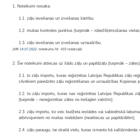
1. Noteikumi nosaka:
1.1. zāļu ievešanas un izvešanas kārtību;
1.2. muitas kontroles punktus (turpmāk – robežšķērsošanas vietas), 
1.3. zāļu ievešanas un izvešanas uzraudzību.
(MK
14.07.2022.
noteikumu Nr. 433 redakcijā)
2. Šie noteikumi attiecas uz šādu zāļu un papildzāļu (turpmāk – zāles)
2.1. to zāļu importu, kuras reģistrētas Latvijas Republikas zāļu r
cilvēkiem paredzēto zāļu reģistrēšanas un uzraudzības Kopienas 
2.2. to zāļu importu, kuras nav reģistrētas Latvijas Republikas z
(turpmāk – nereģistrētas zāles no trešajām valstīm);
2.3. zāļu importu, ko veic budžeta iestādes vai sabiedriskā labu
atbrīvojumiem no muitas nodokļiem (neattiecas uz papildzālēm);
2.4. zāļu paraugu, tai skaitā vielu, kuras izmanto kā salīdzināmās 