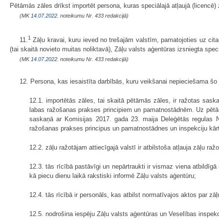
Pētāmās zāles drīkst importēt persona, kuras speciālajā atļaujā (licencē)
(MK
14.07.2022.
noteikumu Nr. 433 redakcijā)
1
11.
Zāļu kravai, kuru ieved no trešajām valstīm, pamatojoties uz citas
(tai skaitā novieto muitas noliktavā), Zāļu valsts aģentūras izsniegta spe
(MK
14.07.2022.
noteikumu Nr. 433 redakcijā)
12. Persona, kas iesaistīta darbībās, kuru veikšanai nepieciešama š
12.1. importētās zāles, tai skaitā pētāmās zāles, ir ražotas sask
labas ražošanas prakses principiem un pamatnostādnēm. Uz pēt
saskaņā ar Komisijas 2017. gada 23. maija Deleģētās regulas 
ražošanas prakses principus un pamatnostādnes un inspekciju kārtī
12.2. zāļu ražotājam attiecīgajā valstī ir atbilstoša atļauja zāļu raž
12.3. tās rīcībā pastāvīgi un nepārtraukti ir vismaz viena atbildīg
kā piecu dienu laikā rakstiski informē Zāļu valsts aģentūru;
12.4. tās rīcībā ir personāls, kas atbilst normatīvajos aktos par z
12.5. nodrošina iespēju Zāļu valsts aģentūras un Veselības inspek