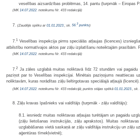
veselības aizsardzības problēmas, 14. pantu (turpmāk – Eiropas 
(MK
14.07.2022.
noteikumu Nr. 433 redakcijā)
3
7.
(Zaudējis spēku ar
01.01.2023.
; sk.
56.
punktu
)
1
7.
Veselības inspekcija pirms speciālās atļaujas (licences) izsniegša
atbilstību normatīvajos aktos par zāļu izplatīšanu noteiktajām prasībām. 
(MK
14.07.2022.
noteikumu Nr. 433 redakcijā)
2
7.
Ja zāles uzglabā muitas noliktavā līdz 72 stundām vai pagaidu 
paziņot par to Veselības inspekcijai. Minētais paziņojums neattiecas 
noliktavām, kuras norādītas zāļu lieltirgotavas speciālajā atļaujā (licencē).
(MK
14.07.2022.
noteikumu Nr. 433 redakcijā; punkts stājas spēkā
01.01.2023.
, sk.
8. Zāļu kravas īpašnieks vai valdītājs (turpmāk - zāļu valdītājs):
8.1. iesniedz muitas noliktavas atļaujas turētājam un pagaidu uzgl
(zāļu lietošanas instrukcijās, zāļu aprakstos). Muitas noliktav
uzglabāšanas vietā saskaņā ar zāļu valdītāja instrukciju un zāļu 
aģentūras tīmekļvietnē);