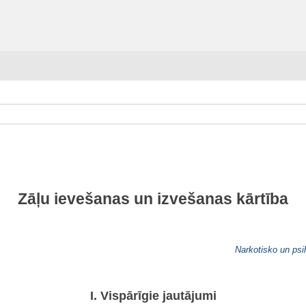
Zāļu ievešanas un izvešanas kārtība
Narkotisko un psih
I. Vispārīgie jautājumi