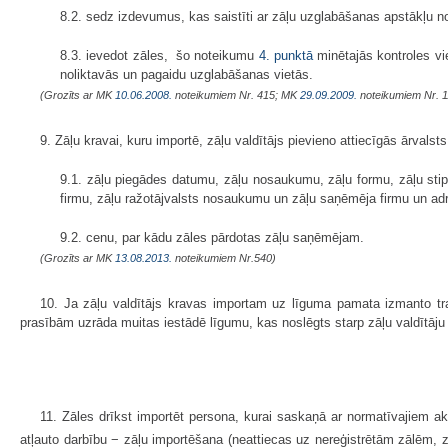
8.2. sedz izdevumus, kas saistīti ar zāļu uzglabāšanas apstākļu n
8.3. ievedot zāles, šo noteikumu
4. punktā
minētajās kontroles vi
noliktavās un pagaidu uzglabāšanas vietās.
(Grozīts ar MK
10.06.2008.
noteikumiem Nr. 415; MK
29.09.2009.
noteikumiem Nr. 
9. Zāļu kravai, kuru importē, zāļu valdītājs pievieno attiecīgās ārval
9.1. zāļu piegādes datumu, zāļu nosaukumu, zāļu formu, zāļu stip
firmu, zāļu ražotājvalsts nosaukumu un zāļu saņēmēja firmu un adr
9.2. cenu, par kādu zāles pārdotas zāļu saņēmējam.
(Grozīts ar MK
13.08.2013.
noteikumiem Nr.540)
10. Ja zāļu valdītājs kravas importam uz līguma pamata izmanto t
prasībām uzrāda muitas iestādē līgumu, kas noslēgts starp zāļu valdītāju 
11. Zāles drīkst importēt persona, kurai saskaņā ar normatīvajiem akt
atļauto darbību − zāļu importēšana (neattiecas uz nereģistrētām zālēm, 