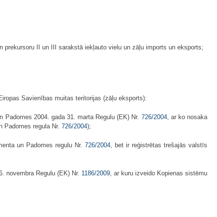
 prekursoru II un III sarakstā iekļauto vielu un zāļu imports un eksports;
iropas Savienības muitas teritorijas (zāļu eksports):
ta un Padomes 2004. gada 31. marta Regulu (EK) Nr.
726/2004
, ar ko nosaka
un Padomes regula Nr.
726/2004
);
rlamenta un Padomes regulu Nr.
726/2004
, bet ir reģistrētas trešajās valstīs
16. novembra Regulu (EK) Nr.
1186/2009
, ar kuru izveido Kopienas sistēmu