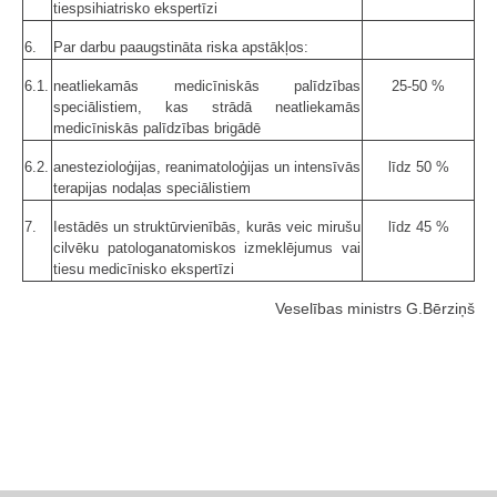
tiespsihiatrisko ekspertīzi
6.
Par darbu paaugstināta riska apstākļos:
6.1.
neatliekamās medicīniskās palīdzības
25-50 %
speciālistiem, kas strādā neatliekamās
medicīniskās palīdzības brigādē
6.2.
anestezioloģijas, reanimatoloģijas un intensīvās
līdz 50 %
terapijas nodaļas speciālistiem
7.
Iestādēs un struktūrvienībās, kurās veic mirušu
līdz 45 %
cilvēku patolog­anatomiskos izmeklējumus vai
tiesu medicīnisko ekspertīzi
Veselības ministrs G.Bērziņš