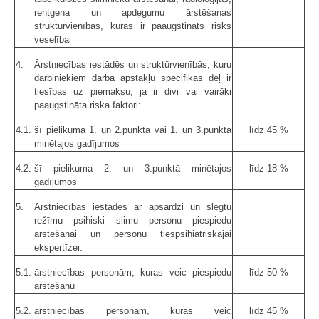
rentgena un apdegumu ārstēšanas
struktūrvienībās, kurās ir paaugstināts risks
veselībai
4.
Ārstniecības iestādēs un struktūrvienībās, kuru
darbiniekiem darba apstākļu specifikas dēļ ir
tiesības uz piemaksu, ja ir divi vai vairāki
paaugstināta riska faktori:
4.1.
šī pielikuma 1. un 2.punktā vai 1. un 3.punktā
līdz 45 %
minētajos gadījumos
4.2.
šī pielikuma 2. un 3.punktā minētajos
līdz 18 %
gadījumos
5.
Ārstniecības iestādēs ar apsardzi un slēgtu
režīmu psihiski slimu personu piespiedu
ārstēšanai un personu tiespsihiatriskajai
ekspertīzei:
5.1.
ārstniecības personām, kuras veic piespiedu
līdz 50 %
ārstēšanu
5.2.
ārstniecības personām, kuras veic
līdz 45 %