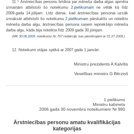
1
11.
Ārstniecības personu brīdina par mēneša darba algas apmēra
izmaiņām atbilstoši šo noteikumu
2.pielikumam
ne vēlāk kā līdz
2009.gada 14.jūlijam. Līdz dienai, kad ārstniecības personai uzsāk
izmaksāt atbilstoši šo noteikumu
2.pielikumam
pārskatīto un noteikto
mēneša darba algu, ārstniecības persona saņem iepriekšējo mēneša
darba algu, kāda bija noteikta līdz 2009.gada 30.jūnijam.
(MK
30.06.2009.
noteikumu Nr.707 redakcijā, kas piemērojami ar 01.07.2009.)
12. Noteikumi stājas spēkā ar 2007.gada 1.janvāri.
Ministru prezidents A.Kalvītis
Veselības ministrs G.Bērziņš
1.pielikums
Ministru kabineta
2006.gada 30.novembra noteikumiem Nr.980
Ārstniecības personu amatu kvalifikācijas
kategorijas