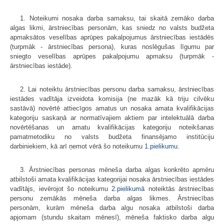
1. Noteikumi nosaka darba samaksu, tai skaitā zemāko darba
algas likmi, ārstniecības personām, kas sniedz no valsts budžeta
apmaksātos veselības aprūpes pakalpojumus ārstniecības iestādēs
(turpmāk - ārstniecības persona), kuras noslēgušas līgumu par
sniegto veselības aprūpes pakalpojumu apmaksu (turpmāk -
ārstniecības iestāde).
2. Lai noteiktu ārstniecības personu darba samaksu, ārstniecības
iestādes vadītāja izveidota komisija (ne mazāk kā triju cilvēku
sastāvā) novērtē attiecīgos amatus un nosaka amata kvalifikācijas
kategoriju saskaņā ar normatīvajiem aktiem par intelektuālā darba
novērtēšanas un amatu kvalifikācijas kategoriju noteikšanas
pamatmetodiku no valsts budžeta finansējamo institūciju
darbiniekiem, kā arī ņemot vērā šo noteikumu
1.pielikumu
.
3. Ārstniecības personas mēneša darba algas konkrēto apmēru
atbilstoši amata kvalifikācijas kategorijai nosaka ārstniecības iestādes
vadītājs, ievērojot šo noteikumu
2.pielikumā
noteiktās ārstniecības
personu zemākās mēneša darba algas likmes. Ārstniecības
personām, kurām mēneša darba algu nosaka atbilstoši darba
apjomam (stundu skaitam mēnesī), mēneša faktisko darba algu