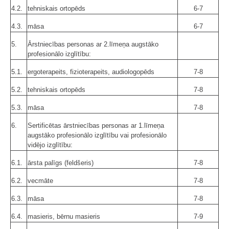
4.2.
tehniskais ortopēds
6-7
4.3.
māsa
6-7
5.
Ārstniecības personas ar 2.līmeņa augstāko
profesionālo izglītību:
5.1.
ergoterapeits, fizioterapeits, audiologopēds
7-8
5.2.
tehniskais ortopēds
7-8
5.3.
māsa
7-8
6.
Sertificētas ārstniecības personas ar 1.līmeņa
augstāko profesionālo izglītību vai profesionālo
vidējo izglītību:
6.1.
ārsta palīgs (feldšeris)
7-8
6.2.
vecmāte
7-8
6.3.
māsa
7-8
6.4.
masieris, bērnu masieris
7-9