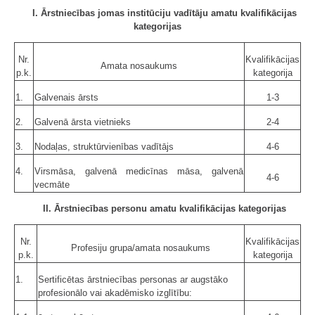
I. Ārstniecības jomas institūciju vadītāju amatu kvalifikācijas
kategorijas
Nr.
Kvalifikācijas
Amata nosaukums
p.k.
kategorija
1.
Galvenais ārsts
1-3
2.
Galvenā ārsta vietnieks
2-4
3.
Nodaļas, struktūrvienības vadītājs
4-6
4.
Virsmāsa, galvenā medicīnas māsa, galvenā
4-6
vecmāte
II. Ārstniecības personu amatu kvalifikācijas kategorijas
Nr.
Kvalifikācijas
Profesiju grupa/amata nosaukums
p.k.
kategorija
1.
Sertificētas ārstniecības personas ar augstāko
profesionālo vai akadēmisko izglītību: