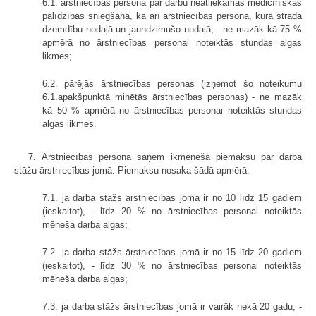
6.1. ārstniecības persona par darbu neatliekamās medicīniskās
palīdzības sniegšanā, kā arī ārstniecības persona, kura strādā
dzemdību nodaļā un jaundzimušo nodaļā, - ne mazāk kā 75 %
apmērā no ārstniecības personai noteiktās stundas algas
likmes;
6.2. pārējās ārstniecības personas (izņemot šo noteikumu
6.1.apakšpunktā minētās ārstniecības personas) - ne mazāk
kā 50 % apmērā no ārstniecības personai noteiktās stundas
algas likmes.
7. Ārstniecības persona saņem ikmēneša piemaksu par darba
stāžu ārstniecības jomā. Piemaksu nosaka šādā apmērā:
7.1. ja darba stāžs ārstniecības jomā ir no 10 līdz 15 gadiem
(ieskaitot), - līdz 20 % no ārstniecības personai noteiktās
mēneša darba algas;
7.2. ja darba stāžs ārstniecības jomā ir no 15 līdz 20 gadiem
(ieskaitot), - līdz 30 % no ārstniecības personai noteiktās
mēneša darba algas;
7.3. ja darba stāžs ārstniecības jomā ir vairāk nekā 20 gadu, -