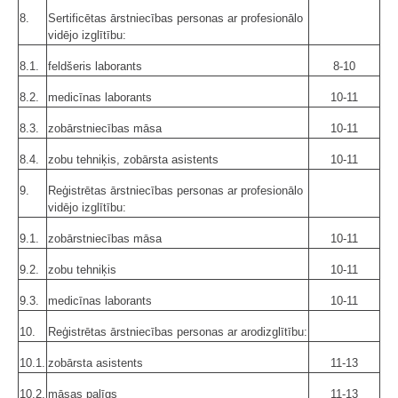
8.
Sertificētas ārstniecības personas ar profesionālo
vidējo izglītību:
8.1.
feldšeris laborants
8-10
8.2.
medicīnas laborants
10-11
8.3.
zobārstniecības māsa
10-11
8.4.
zobu tehniķis, zobārsta asistents
10-11
9.
Reģistrētas ārstniecības personas ar profesionālo
vidējo izglītību:
9.1.
zobārstniecības māsa
10-11
9.2.
zobu tehniķis
10-11
9.3.
medicīnas laborants
10-11
10.
Reģistrētas ārstniecības personas ar arodizglītību:
10.1.
zobārsta asistents
11-13
10.2.
māsas palīgs
11-13