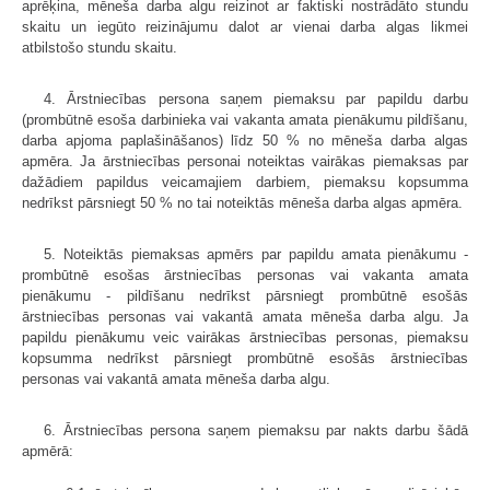
aprēķina, mēneša darba algu reizinot ar faktiski nostrādāto stundu
skaitu un iegūto reizinājumu dalot ar vienai darba algas likmei
atbilstošo stundu skaitu.
4. Ārstniecības persona saņem piemaksu par papildu darbu
(prombūtnē esoša darbinieka vai vakanta amata pienākumu pildīšanu,
darba apjoma paplašināšanos) līdz 50 % no mēneša darba algas
apmēra. Ja ārstniecības personai noteiktas vairākas piemaksas par
dažādiem papildus veicamajiem darbiem, piemaksu kopsumma
nedrīkst pārsniegt 50 % no tai noteiktās mēneša darba algas apmēra.
5. Noteiktās piemaksas apmērs par papildu amata pienākumu -
prombūtnē esošas ārstniecības personas vai vakanta amata
pienākumu - pildīšanu nedrīkst pārsniegt prombūtnē esošās
ārstniecības personas vai vakantā amata mēneša darba algu. Ja
papildu pienākumu veic vairākas ārstniecības personas, piemaksu
kopsumma nedrīkst pārsniegt prombūtnē esošās ārstniecības
personas vai vakantā amata mēneša darba algu.
6. Ārstniecības persona saņem piemaksu par nakts darbu šādā
apmērā: