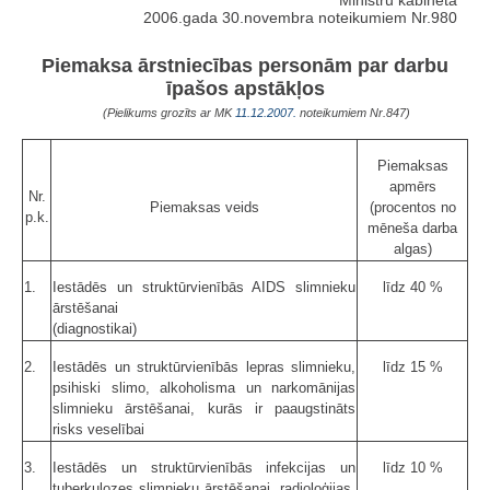
2006.gada 30.novembra noteikumiem Nr.980
Piemaksa ārstniecības personām par darbu
īpašos apstākļos
(Pielikums grozīts ar MK
11.12.2007.
noteikumiem Nr.847)
Piemaksas
apmērs
Nr.
Piemaksas veids
(procentos no
p.k.
mēneša darba
algas)
1.
Iestādēs un struktūrvienībās AIDS slimnieku
līdz 40 %
ārstēšanai
(diagnostikai)
2.
Iestādēs un struktūrvienībās lepras slimnieku,
līdz 15 %
psihiski slimo, alkoholisma un narkomānijas
slimnieku ārstēšanai, kurās ir paaugstināts
risks veselībai
3.
Iestādēs un struktūrvienībās infekcijas un
līdz 10 %
tuberkulozes slimnieku ārstēšanai, radioloģijas,