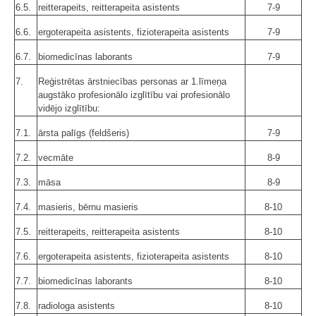
6.5.
reitterapeits, reitterapeita asistents
7-9
6.6.
ergoterapeita asistents, fizioterapeita asistents
7-9
6.7.
biomedicīnas laborants
7-9
7.
Reģistrētas ārstniecības personas ar 1.līmeņa
augstāko profesionālo izglītību vai profesionālo
vidējo izglītību:
7.1.
ārsta palīgs (feldšeris)
7-9
7.2.
vecmāte
8-9
7.3.
māsa
8-9
7.4.
masieris, bērnu masieris
8-10
7.5.
reitterapeits, reitterapeita asistents
8-10
7.6.
ergoterapeita asistents, fizioterapeita asistents
8-10
7.7.
biomedicīnas laborants
8-10
7.8.
radiologa asistents
8-10