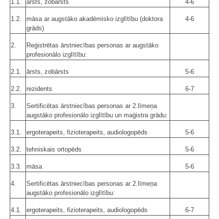
1.1.
ārsts, zobārsts
4-6
1.2.
māsa ar augstāko akadēmisko izglītību (doktora
4-6
grāds)
2.
Reģistrētas ārstniecības personas ar augstāko
profesionālo izglītību:
2.1.
ārsts, zobārsts
5-6
2.2.
rezidents
6-7
3.
Sertificētas ārstniecības personas ar 2.līmeņa
augstāko profesionālo izglītību un maģistra grādu:
3.1.
ergoterapeits, fizioterapeits, audiologopēds
5-6
3.2.
tehniskais ortopēds
5-6
3.3.
māsa
5-6
4.
Sertificētas ārstniecības personas ar 2.līmeņa
augstāko profesionālo izglītību:
4.1.
ergoterapeits, fizioterapeits, audiologopēds
6-7