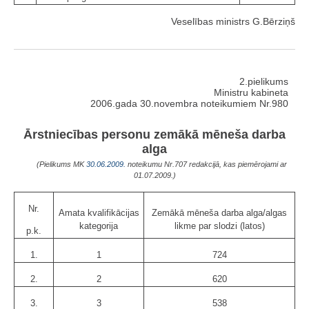
Veselības ministrs G.Bērziņš
2.pielikums
Ministru kabineta
2006.gada 30.novembra noteikumiem Nr.980
Ārstniecības personu zemākā mēneša darba
alga
(Pielikums MK
30.06.2009.
noteikumu Nr.707 redakcijā, kas piemērojami ar
01.07.2009.)
Nr.
Amata kvalifikācijas
Zemākā mēneša darba alga/algas
kategorija
likme par slodzi (latos)
p.k.
1.
1
724
2.
2
620
3.
3
538