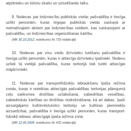
atpūtnieku un tūristu skaitu un uzturēšanās laiku.
9. Nodevas par tirdzniecību publiskās vietās pašvaldība ir tiesīga
uzlikt personām, kuras tirgojas publiskās vietās saskaņā ar
normatīvajiem aktiem par tirdzniecības veidiem, kas saskaņojami ar
pašvaldību, un tirdzniecības organizēšanas kārtību.
(MK
30.10.2012.
noteikumu Nr.733 redakcijā)
10. Nodevas par visu veidu dzīvnieku turēšanu pašvaldība ir
tiesīga uzlikt personām, kuras ir attiecīgo dzīvnieku īpašnieki. Nodevu
uzliek tā vietējā pašvaldība, kuras teritorijā tiek turēti attiecīgie
mājdzīvnieki.
11. Nodevas par transportlīdzekļu iebraukšanu īpaša režīma
zonās, kuras ir noteiktas attiecīgās pašvaldības teritorijas plānojumā
ceļu satiksmes drošības uzla­bošanai, sabiedrības veselības,
sabiedriskās kārtības un drošības nodro­šināšanai, kā arī dabas, īpaši
aizsargājamo kultūr­vēsturisko teritoriju un kultūras pieminekļu
aizsardzībai, paš­valdība ir tiesīga uzlikt personām, kuras transport­
līdzekļi iebrauc attiecīgajā īpaša režīma zonā.
(MK
12.05.2009.
noteikumu Nr.432 redakcijā)