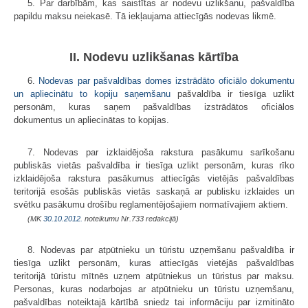
5. Par darbībām, kas saistītas ar nodevu uzlikšanu, pašvaldība
papildu maksu neiekasē. Tā iekļaujama attiecīgās nodevas likmē.
II. Nodevu uzlikšanas kārtība
6.
Nodevas par pašvaldības domes izstrādāto oficiālo dokumentu
un apliecinātu to kopiju saņemšanu
pašvaldība ir tiesīga uzlikt
personām, kuras saņem pašvaldības izstrādātos oficiālos
dokumentus un apliecinātas to kopijas.
7. Nodevas par izklaidējoša rakstura pasākumu sarīkošanu
publiskās vietās pašvaldība ir tiesīga uzlikt personām, kuras rīko
izklaidējoša rakstura pasākumus attiecīgās vietējās pašvaldības
teritorijā esošās publiskās vietās saskaņā ar publisku izklaides un
svētku pasākumu drošību reglamentējošajiem normatīvajiem aktiem.
(MK
30.10.2012.
noteikumu Nr.733 redakcijā)
8. Nodevas par atpūtnieku un tūristu uzņemšanu pašvaldība ir
tiesīga uzlikt personām, kuras attiecīgās vietējās pašvaldības
teritorijā tūristu mītnēs uzņem atpūtniekus un tūristus par maksu.
Personas, kuras nodarbojas ar atpūtnieku un tūristu uzņemšanu,
pašvaldības noteiktajā kārtībā sniedz tai informāciju par izmitināto