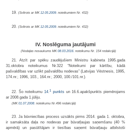
19.
(Svītrots ar MK
12.05.2009.
noteikumiem Nr. 432)
20.
(Svītrots ar MK
12.05.2009.
noteikumiem Nr. 432)
IV. Noslēguma jautājumi
(Nodaļas nosaukums MK
08.03.2016.
noteikumu Nr. 154 redakcijā)
21. Atzīt par spēku zaudējušiem Minis­tru kabineta 1995.gada
31.oktobra noteikumus Nr.322 “Noteikumi par kārtību, kādā
pašvaldības var uzlikt pašvaldību nodevas” (Latvijas Vēstnesis, 1995,
174.nr.; 1996, 103., 164.nr.; 2000, 100./101.nr.).
1
22. Šo noteikumu
14.
punkts
un 16.6.apakšpunkts piemērojams
ar 2008.gada 1.jūliju.
(MK
01.07.2008.
noteikumu Nr.496 redakcijā)
23. Ja būvniecības process uzsākts pirms 2014. gada 1. oktobra,
ir samaksāta daļa no nodevas par būvatļaujas saņemšanu (40 %
apmērā) un pasūtītājam ir tiesības saņemt būvatļauju atbilstoši