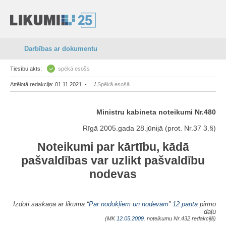
Darbības ar dokumentu
Tiesību akts:
spēkā esošs
Attēlotā redakcija: 01.11.2021. - ... /
Spēkā esošā
Ministru kabineta noteikumi Nr.480
Rīgā 2005.gada 28.jūnijā (prot. Nr.37 3.§)
Noteikumi par kārtību, kādā
pašvaldības var uzlikt pašvaldību
nodevas
Izdoti saskaņā ar likuma “
Par nodokļiem un nodevām
”
12.panta
pirmo
daļu
(MK
12.05.2009.
noteikumu Nr.432 redakcijā)