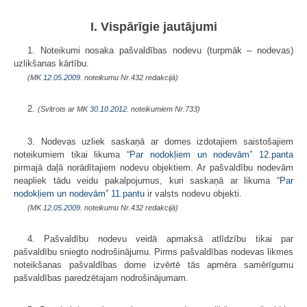
I. Vispārīgie jautājumi
1. Noteikumi nosaka pašvaldības nodevu (turpmāk – nodevas)
uzlikšanas kārtību.
(MK
12.05.2009.
noteikumu Nr.432 redakcijā)
2.
(Svītrots ar MK
30.10.2012.
noteikumiem Nr.733)
3. Nodevas uzliek saskaņā ar domes izdotajiem saistošajiem
noteikumiem tikai likuma “
Par nodokļiem un nodevām
”
12.panta
pirmajā daļā norādītajiem nodevu objektiem. Ar pašvaldību nodevām
neapliek tādu veidu pakalpojumus, kuri saskaņā ar likuma “
Par
nodokļiem un nodevām
”
11.pantu
ir valsts nodevu objekti.
(MK
12.05.2009.
noteikumu Nr.432 redakcijā)
4. Pašvaldību nodevu veidā apmaksā atlīdzību tikai par
pašvaldību sniegto nodrošinājumu. Pirms pašvaldības nodevas likmes
noteikšanas pašvaldības dome izvērtē tās apmēra samērīgumu
pašvaldības paredzētajam nodrošinājumam.