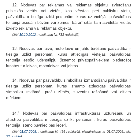
12. Nodevas par reklāmas vai reklāmas objektu izvietošanu
publiskās vietās vai vietās, kas vērstas pret publisku vietu,
pašvaldība ir tiesīga uzlikt personām, kuras uz vietējās pašvaldības
teritorijā esošām būvēm vai zemes, kā arī citās tam atvēlētās vietās
izvieto reklāmu vai reklāmas objektu.
(MK
30.10.2012.
noteikumu Nr.733 redakcijā)
13. Nodevas par laivu, motorlaivu un jahtu turēšanu pašvaldība ir
tiesīga uzlikt personām, kuras attiecīgās vietējās pašvaldības
teritorijā esošo ūdenstilpju (izņemot privātīpašniekiem piederošo)
krastos tur laivas, motorlaivas vai jahtas.
14. Nodevas par pašvaldību simbolikas izmantošanu pašvaldība ir
tiesīga uzlikt personām, kuras izmanto attiecīgās pašvaldības
simboliku reklāmā, preču zīmēs, suvenīru ražošanā vai citiem
mērķiem.
1
14.
Nodevas par pašvaldības infrastruktūras uzturēšanu un
attīstību paš­valdība ir tiesīga uzlikt personām, kuras pašvaldības
teritorijā īsteno būvniecības ieceri.
(MK
01.07.2008.
noteikumu Nr.496 redakcijā; piemērojams ar 01.07.2008.; sk.
22.punktu
)