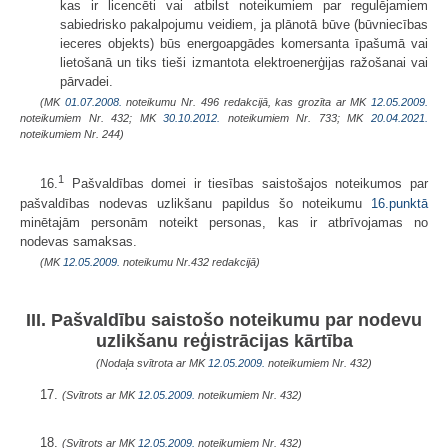
kas ir licencēti vai atbilst noteikumiem par regulējamiem
sabiedrisko pakalpojumu veidiem, ja plānotā būve (būvniecības
ieceres objekts) būs energoapgādes komersanta īpašumā vai
lietošanā un tiks tieši izmantota elektroenerģijas ražošanai vai
pārvadei.
(MK
01.07.2008.
noteikumu Nr. 496 redakcijā, kas grozīta ar MK
12.05.2009.
noteikumiem Nr. 432; MK
30.10.2012.
noteikumiem Nr. 733; MK
20.04.2021.
noteikumiem Nr. 244)
1
16.
Pašvaldības domei ir tiesības saistošajos noteikumos par
pašvaldības nodevas uzlikšanu papildus šo noteikumu
16.punktā
minētajām personām no­teikt personas, kas ir atbrīvojamas no
nodevas samaksas.
(MK
12.05.2009.
noteikumu Nr.432 redakcijā)
III. Pašvaldību saistošo noteikumu par nodevu
uzlikšanu reģistrācijas kārtība
(Nodaļa svītrota ar MK
12.05.2009.
noteikumiem Nr. 432)
17.
(Svītrots ar MK
12.05.2009.
noteikumiem Nr. 432)
18.
(Svītrots ar MK
12.05.2009.
noteikumiem Nr. 432)