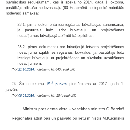
būvniecības regulējumam, kas ir spēkā no 2014. gada 1. oktobra,
pasūtītājs atlikušo nodevas daļu (60 % apmērā no iepriekš noteiktās
nodevas) samaksā:
23.1. pirms dokumentu iesniegšanas būvatļaujas saņemšanai,
ja pasūtītājs lūdz izdot būvatļauju un projektēšanas
nosacījumus būvatļaujā atzīmēt kā izpildītus;
23.2. pirms dokumentu par būvatļaujā ietverto projektēšanas
nosacījumu izpildi iesniegšanas būvvaldē, ja pasūtītājs lūdz
izsniegt būvatļauju ar projektēšanas un būvdarbu uzsākšanas
nosacījumiem.
(MK
21.10.2014.
noteikumu Nr.645 redakcijā)
2
24. Šo noteikumu
15.
punkts
piemērojams ar 2017. gada 1.
janvāri.
(MK
08.03.2016.
noteikumu Nr. 154 redakcijā)
Ministru prezidenta vietā – veselības ministrs G.Bērziņš
Reģionālās attīstības un pašvaldību lietu ministrs M.Kučinskis