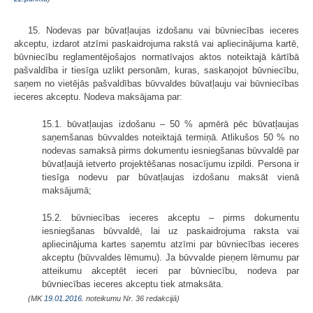
15. Nodevas par būvatļaujas izdošanu vai būvniecības ieceres
akceptu, izdarot atzīmi paskaidrojuma rakstā vai apliecinājuma kartē,
būvniecību reglamentējošajos normatīvajos aktos noteiktajā kārtībā
pašvaldība ir tiesīga uzlikt personām, kuras, saskaņojot būvniecību,
saņem no vietējās pašvaldības būvvaldes būvatļauju vai būvniecības
ieceres akceptu. Nodeva maksājama par:
15.1. būvatļaujas izdošanu – 50 % apmērā pēc būvatļaujas
saņemšanas būvvaldes noteiktajā termiņā. Atlikušos 50 % no
nodevas samaksā pirms dokumentu iesniegšanas būvvaldē par
būvatļaujā ietverto projektēšanas nosacījumu izpildi. Persona ir
tiesīga nodevu par būvatļaujas izdošanu maksāt vienā
maksājumā;
15.2. būvniecības ieceres akceptu – pirms dokumentu
iesniegšanas būvvaldē, lai uz paskaidrojuma raksta vai
apliecinājuma kartes saņemtu atzīmi par būvniecības ieceres
akceptu (būvvaldes lēmumu). Ja būvvalde pieņem lēmumu par
atteikumu akceptēt ieceri par būvniecību, nodeva par
būvniecības ieceres akceptu tiek atmaksāta.
(MK
19.01.2016.
noteikumu Nr. 36 redakcijā)