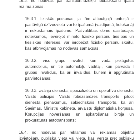
16.3. no nodevas par transportlīdzekļu iebraukšanu īpaša
režīma zonās:
16.3.1. fiziskās personas, ja tām attiecīgajā teritorijā ir
pastāvīgā dzīves­vieta vai to īpašumā (valdījumā, lietošanā)
ir nekustamais īpašums. Pašvaldības dome saistošajos
noteikumos, ievērojot minēto fizisko personu tiesības un
tie­sis­kās intereses, var ierobežot fizisko personu skaitu,
kas atbrīvojamas no nodevas samaksas;
16.3.2. visu grupu invalīdi, kuri vada pielāgotus
automobiļus, un tie auto­mobiļu vadītāji, kuri pārvadā I
grupas invalīdus, kā arī invalīdus, kuriem ir ap­grūtināta
pārvietošanās;
16.3.3. avāriju dienesta, specializēto un operatīvo dienestu,
Valsts poli­cijas, Valsts robežsardzes transports, pildot
dienesta pienākumus, sabiedriskais transports, kā arī
Saeimas, Ministru kabineta, ārvalstu diplomātiskā korpusa,
Korupcijas novēršanas un apkarošanas biroja un
prokuratūras autotransports;
16.4. no nodevas par reklāmas vai reklāmas objektu
izvietošanu publiskā vietā vai vietā, kas vērsta pret publisku