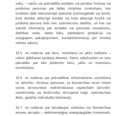
vietu, – valsts vai pašvaldību iestādes vai privātas fiziskas vai
juridiskas personas par tādas izkārtnes izvietošanu, kas
izvietota tādā nekustamajā īpašumā (zemesgabalā vai būvē),
kurā atrodas attiecīgā iestāde vai kurā attiecīgā fiziskā vai
juridiskā persona tieši veic saimniecisku darbību, un kas var
saturēt informāciju par iestādes vai personas nosaukumu,
darbības veidu, darba laiku, pārdodamo produkciju vai
sniegtajiem pakalpojumiem, kontaktinformāciju (arī tīmekļa
vietnes adresi);
16.5. no nodevas par laivu, motorlaivu un jahtu turēšanu –
valsts glābšanas (avāriju) dienesti, Valsts robežsardze un ostu
pārvaldes par tām piederošo laivu, jahtu un motorlaivu
novietošanu;
16.6. no nodevas par pašvaldības infrastruktūras uzturēšanu
un attīstību –fiziskas personas, ja būvniecības ieceri īsteno
savas dzīvesvietas nodrošināšanas vajadzībām (dzīvok­lī,
viendzīvokļa vai divdzīvokļu dzīvojamā mājā, saimniecības
ēkās, garāžās individuālai lietošanai);
16.7. no nodevas par būvatļaujas izdošanu vai būvniecības
ieceres akceptu – elektroenerģijas energoapgādes komersanti,