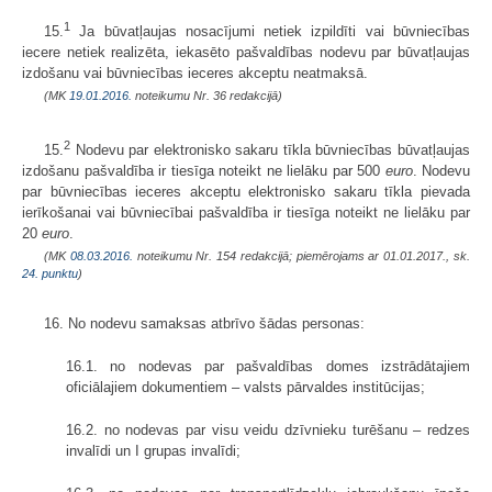
1
15.
Ja būvatļaujas nosacījumi netiek izpildīti vai būvniecības
iecere netiek realizēta, iekasēto pašvaldības nodevu par būvatļaujas
izdošanu vai būvniecības ieceres akceptu neatmaksā.
(MK
19.01.2016.
noteikumu Nr. 36 redakcijā)
2
15.
Nodevu par elektronisko sakaru tīkla būvniecības būvatļaujas
izdošanu pašvaldība ir tiesīga noteikt ne lielāku par 500
euro
. Nodevu
par būvniecības ieceres akceptu elektronisko sakaru tīkla pievada
ierīkošanai vai būvniecībai pašvaldība ir tiesīga noteikt ne lielāku par
20
euro
.
(MK
08.03.2016.
noteikumu Nr. 154 redakcijā; piemērojams ar 01.01.2017., sk.
24. punktu
)
16. No nodevu samaksas atbrīvo šādas personas:
16.1. no nodevas par pašvaldības domes izstrādātajiem
oficiālajiem dokumentiem – valsts pārvaldes institūcijas;
16.2. no nodevas par visu veidu dzīvnieku turēšanu – redzes
invalīdi un I grupas invalīdi;