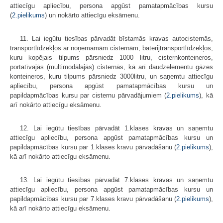
attiecīgu apliecību, persona apgūst pamatapmācības kursu
(
2.pielikums
) un nokārto attiecīgu eksāmenu.
11. Lai iegūtu tiesības pārvadāt bīstamās kravas autocisternās,
transport­līdzekļos ar noņemamām cisternām, baterijtransportlīdzekļos,
kuru kopējais tilpums pārsniedz 1000 litru, cisternkonteineros,
portatīvajās (multimodālajās) cisternās, kā arī daudzelementu gāzes
konteineros, kuru tilpums pārsniedz 3000litru, un saņemtu attiecīgu
apliecību, persona apgūst pamatapmācības kursu un
papildapmācības kursu par cisternu pārvadājumiem (
2.pielikums
), kā
arī nokārto attiecīgu eksāmenu.
12. Lai iegūtu tiesības pārvadāt 1.klases kravas un saņemtu
attiecīgu apliecību, persona apgūst pamatapmācības kursu un
papildapmācības kursu par 1.klases kravu pārvadāšanu (
2.pielikums
),
kā arī nokārto attiecīgu eksāmenu.
13. Lai iegūtu tiesības pārvadāt 7.klases kravas un saņemtu
attiecīgu apliecību, persona apgūst pamatapmācības kursu un
papildapmācības kursu par 7.klases kravu pārvadāšanu (
2.pielikums
),
kā arī nokārto attiecīgu eksāmenu.