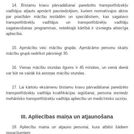
14. Bīstamu kravu pārvadāšanai paredzēto transportlīdzekļu
vadītājus atļauts apmācīt pasniedzējiem, kuriem normatīvajos aktos
par prasībām mācību iestādēm un speciālistiem, kas sagatavo
transportlīdzekļu vadītājus un transport­līdzekļu vadītāju
sagatavošanas programmas, noteiktajā kārtībā ir izsniegta attiecīga
apliecība.
15. Apmācību veic mācību grupās. Apmācāmo personu skaits
mācību grupā nedrīkst pārsniegt 30.
16. Vienas mācību stundas ilgums ir 45 minūtes, un vienā dienā
var būt ne vairāk kā astoņas mācību stundas.
17. Lai kārtotu eksāmenu bīstamu kravu pārvadāšanai paredzēto
trans­portlīdzekļu vadītāja kvalifikācijas iegūšanai, persona iesniedz
mehānisko transportlīdzekļu vadītāja apliecību un medicīnisko uzziņu.
III. Apliecības maiņa un atjaunošana
18. Apliecību maina un atjauno personai, kura atbilst šādiem
nosacīju­miem: