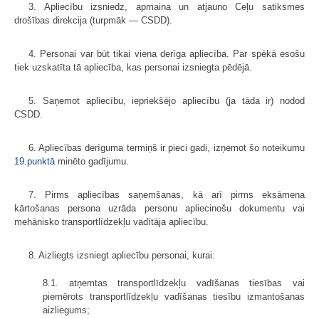
3. Apliecību izsniedz, apmaina un atjauno Ceļu satiksmes
drošības direkcija (turpmāk — CSDD).
4. Personai var būt tikai viena derīga apliecība. Par spēkā esošu
tiek uzskatīta tā apliecība, kas personai izsniegta pēdējā.
5. Saņemot apliecību, iepriekšējo apliecību (ja tāda ir) nodod
CSDD.
6. Apliecības derīguma termiņš ir pieci gadi, izņemot šo noteikumu
19.punktā
minēto gadījumu.
7. Pirms apliecības saņemšanas, kā arī pirms eksāmena
kārtošanas persona uzrāda personu apliecinošu dokumentu vai
mehānisko transportlīdzekļu vadītāja apliecību.
8. Aizliegts izsniegt apliecību personai, kurai:
8.1. atņemtas transportlīdzekļu vadīšanas tiesības vai
piemērots transport­līdzekļu vadīšanas tiesību izmantošanas
aizlie­gums;