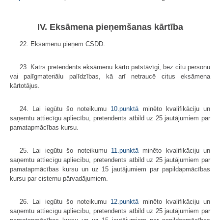
IV. Eksāmena pieņemšanas kārtība
22. Eksāmenu pieņem CSDD.
23. Katrs pretendents eksāmenu kārto patstāvīgi, bez citu personu
vai palīgmateriālu palīdzības, kā arī netraucē citus eksāmena
kārtotājus.
24. Lai iegūtu šo noteikumu
10.punktā
minēto kvalifikāciju un
saņemtu attiecīgu apliecību, pretendents atbild uz 25 jautājumiem par
pamatapmācības kursu.
25. Lai iegūtu šo noteikumu
11.punktā
minēto kvalifikāciju un
saņemtu attiecīgu apliecību, pretendents atbild uz 25 jautājumiem par
pamatapmācības kursu un uz 15 jautājumiem par papildapmācības
kursu par cisternu pārvadāju­miem.
26. Lai iegūtu šo noteikumu
12.punktā
minēto kvalifikāciju un
saņemtu attiecīgu apliecību, pretendents atbild uz 25 jautājumiem par