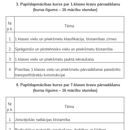
3. Papildapmācības kurss par 1.klases kravu pārvadāšanu
(kursa ilgums – 16 mācību stundas)
Nr.
Tēma
p.k.
1.
1.klases vielu un priekšmetu klasifikācija, bīstamības zīmes
2.
Sprāgstošo un pirotehnisko vielu un priekšmetu bīstamība
3.
1.klases vielu un priekšmetu jauktā iekraušana
4.
Prasības 1.klases vielu un priekšmetu pārvadāšanai paredzēto
transportlīdzekļu konstrukcijai
4. Papildapmācības kurss par 7.klases kravu pārvadāšanu
(kursa ilgums – 16 mācību stundas)
Nr.
Tēma
p.k.
1.
Jonizējošās radiācijas bīstamība
2.
Radioaktīvo materiālu iepakošana, darbības ar šādiem