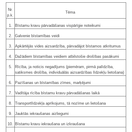
Nr.
Tēma
p.k.
1.
Bīstamu kravu pārvadāšanas vispārīgie noteikumi
2.
Galvenie bīstamības veidi
3.
Apkārtējās vides aizsardzība, pārvadājot bīstamos atkritumus
4.
Dažādiem bīstamības veidiem atbilstošie drošības pasākumi
5.
Rīcība, ja noticis negadījums (piemēram, pirmā palīdzība,
satiksmes drošība, individuālās aizsardzības līdzekļu lietošana)
6.
Pazīšanas un bīstamības zīmes, marķējumi
7.
Vadītāja rīcība bīstamu kravu pārvadāšanas laikā
8.
Transportlīdzekļa aprīkojums, tā nozīme un lietošana
9.
Jauktās iekraušanas aizliegumi
10.
Bīstamu kravu iekraušana un izkraušana