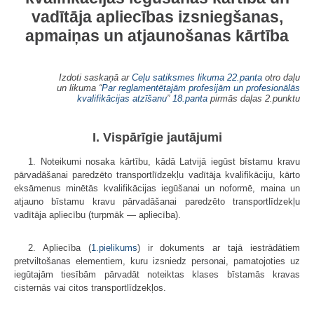
vadītāja apliecības izsniegšanas,
apmaiņas un atjaunošanas kārtība
Izdoti saskaņā ar
Ceļu satiksmes likuma
22.panta
otro daļu
un likuma “
Par reglamentētajām profesijām un profesionālās
kvalifikācijas atzīšanu
”
18.panta
pirmās daļas 2.punktu
I. Vispārīgie jautājumi
1. Noteikumi nosaka kārtību, kādā Latvijā iegūst bīstamu kravu
pārva­dāšanai paredzēto transportlīdzekļu vadītāja kvalifikāciju, kārto
eksāmenus minētās kvalifikācijas iegūšanai un noformē, maina un
atjauno bīstamu kravu pārvadāšanai paredzēto transportlīdzekļu
vadītāja apliecību (turpmāk — apliecība).
2. Apliecība (
1.pielikums
) ir dokuments ar tajā iestrādātiem
pretviltošanas elementiem, kuru izsniedz personai, pamatojoties uz
iegūtajām tiesībām pārvadāt noteiktas klases bīstamās kravas
cisternās vai citos transportlīdzekļos.