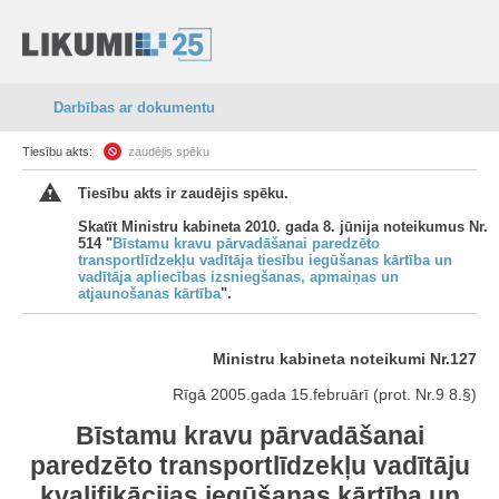
Darbības ar dokumentu
Tiesību akts:
zaudējis spēku
Tiesību akts ir zaudējis spēku.
Skatīt Ministru kabineta 2010. gada 8. jūnija noteikumus Nr.
514 "
Bīstamu kravu pārvadāšanai paredzēto
transportlīdzekļu vadītāja tiesību iegūšanas kārtība un
vadītāja apliecības izsniegšanas, apmaiņas un
atjaunošanas kārtība
".
Ministru kabineta noteikumi Nr.127
Rīgā 2005.gada 15.februārī (prot. Nr.9 8.§)
Bīstamu kravu pārvadāšanai
paredzēto transportlīdzekļu vadītāju
kvalifikācijas iegūšanas kārtība un