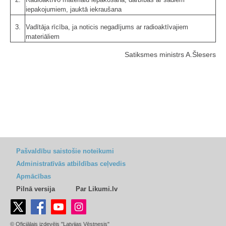
iepakojumiem, jauktā iekraušana
3.
Vadītāja rīcība, ja noticis negadījums ar radioaktīvajiem
materiāliem
Satiksmes ministrs A.Šlesers
Pašvaldību saistošie noteikumi
Administratīvās atbildības ceļvedis
Apmācības
Pilnā versija
Par Likumi.lv
© Oficiālais izdevējs "Latvijas Vēstnesis"