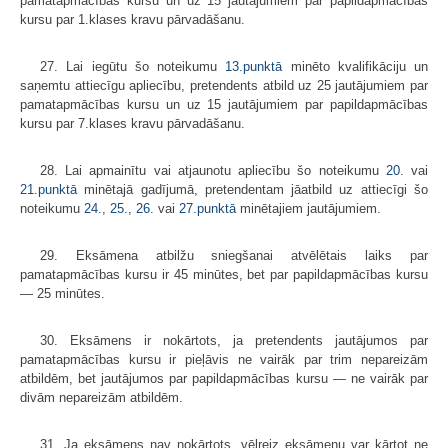
pamatapmācības kursu un uz 15 jautājumiem par papildapmācības
kursu par 1.klases kravu pārvadāšanu.
27. Lai iegūtu šo noteikumu
13.punktā
minēto kvalifikāciju un
saņemtu attiecīgu apliecību, pretendents atbild uz 25 jautājumiem par
pamatapmācības kursu un uz 15 jautājumiem par papildapmācības
kursu par 7.klases kravu pārvadāšanu.
28. Lai apmainītu vai atjaunotu apliecību šo noteikumu
20.
vai
21.punktā
minētajā gadījumā, pretendentam jāatbild uz attiecīgi šo
noteikumu
24.
,
25.
,
26.
vai
27.punktā
minētajiem jautājumiem.
29. Eksāmena atbilžu sniegšanai atvēlētais laiks par
pamatapmācības kursu ir 45 minūtes, bet par papildapmācības kursu
— 25 minūtes.
30. Eksāmens ir nokārtots, ja pretendents jautājumos par
pamatapmācības kursu ir pieļāvis ne vairāk par trim nepareizām
atbildēm, bet jautājumos par papild­apmācības kursu — ne vairāk par
divām nepareizām atbildēm.
31. Ja eksāmens nav nokārtots, vēlreiz eksāmenu var kārtot ne