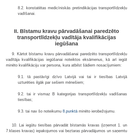
8.2. konstatētas medicīniskās pretindikācijas transportlīdzekļu
vadīšanai.
II. Bīstamu kravu pārvadāšanai paredzēto
transportlīdzekļu vadītāja kvalifikācijas
iegūšana
9. Kārtot bīstamu kravu pārvadāšanai paredzēto transportlīdzekļu
vadītāja kvalifikācijas iegūšanai noteiktos eksāmenus, kā arī iegūt
minēto kvalifikāciju var persona, kura atbilst šādiem nosacījumiem:
9.1. tā pastāvīgi dzīvo Latvijā vai tai ir tiesības Latvijā
uzturēties ilgāk par sešiem mēnešiem;
9.2. tai ir vismaz B kategorijas transportlīdzekļu vadīšanas
tiesības;
9.3. tai nav šo noteikumu
8.punktā
minēto ierobežojumu.
10. Lai iegūtu tiesības pārvadāt bīstamās kravas (izņemot 1. un
7.klases kravas) iepakojumos vai beztaras pārvadājumos un saņemtu