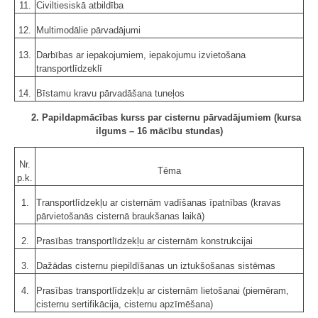
11.
Civiltiesiskā atbildība
12.
Multimodālie pārvadājumi
13.
Darbības ar iepakojumiem, iepakojumu izvietošana
transportlīdzeklī
14.
Bīstamu kravu pārvadāšana tuneļos
2. Papildapmācības kurss par cisternu pārvadājumiem (kursa
ilgums – 16 mācību stundas)
Nr.
Tēma
p.k.
1.
Transportlīdzekļu ar cisternām vadīšanas īpatnības (kravas
pārvietošanās cisternā braukšanas laikā)
2.
Prasības transportlīdzekļu ar cisternām konstrukcijai
3.
Dažādas cisternu piepildīšanas un iztukšošanas sistēmas
4.
Prasības transportlīdzekļu ar cisternām lietošanai (piemēram,
cisternu sertifikācija, cisternu apzīmēšana)