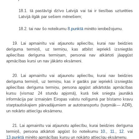
18.1. tā pastāvīgi dzīvo Latvijā vai tai ir tiesības uzturēties
Latvijā ilgāk par sešiem mēnešiem;
18.2. tai nav šo noteikumu
8.punktā
minēto ierobežojumu.
19. Lai apmainītu vai atjaunotu apliecību, kurai nav beidzies
derīguma termiņš, uz termiņu, kas atbilst iepriekš izsniegtās
apliecības derīguma termi­ņam, personai nav atkārtoti jāapgūst
apmācības kursi un nav jākārto eksāmeni.
20. Lai apmainītu vai atjaunotu apliecību, kurai nav beidzies
derīguma termiņš, uz termiņu, kas ir garāks par iepriekš izsniegtās
apliecības derīguma termiņu, persona apgūst atkārtotās apmācības
kursu (vismaz 24 stundu apjomā), kurā tiek sniegta jaunākā
informācija par izmaiņām Eiropas valstu nolīgumā par bīstamo kravu
starptautiskajiem pārvadājumiem ar autotransportu (turpmāk— ADR),
un nokārto attiecīgu eksāmenu.
21. Lai apmainītu vai atjaunotu apliecību, kurai beidzies derīguma
termiņš, persona atkārtoti apgūst šo noteikumu
10.
,
11.
,
12.
vai
13.punktā
minēto apmācības kursu un nokārto attiecīgu eksāmenu.