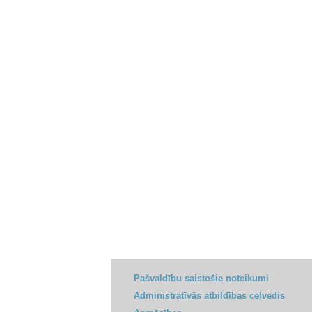
Pašvaldību saistošie noteikumi
Administratīvās atbildības ceļvedis