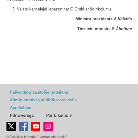
5. Valsts kancelejai iepazīstināt G.Grūbi ar šo rīkojumu.
Ministru prezidents
A.Kalvītis
Tieslietu ministre
S.Āboltiņa
Pašvaldību saistošie noteikumi
Administratīvās atbildības ceļvedis
Apmācības
Pilnā versija
Par Likumi.lv
© Oficiālais izdevējs "Latvijas Vēstnesis"