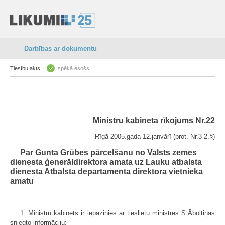
Darbības ar dokumentu
Tiesību akts:
spēkā esošs
Ministru kabineta rīkojums Nr.22
Rīgā 2005.gada 12.janvārī (prot. Nr.3 2.§)
Par Gunta Grūbes pārcelšanu no Valsts zemes
dienesta ģenerāldirektora amata uz Lauku atbalsta
dienesta Atbalsta departamenta direktora vietnieka
amatu
1. Ministru kabinets ir iepazinies ar tieslietu ministres S.Āboltiņas
sniegto informāciju: