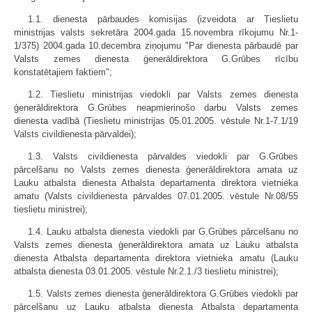
1.1. dienesta pārbaudes komisijas (izveidota ar Tieslietu
ministrijas valsts sekretāra 2004.gada 15.novembra rīkojumu Nr.1-
1/375) 2004.gada 10.decembra ziņojumu "Par dienesta pārbaudē par
Valsts zemes dienesta ģenerāldirektora G.Grūbes rīcību
konstatētajiem faktiem";
1.2. Tieslietu ministrijas viedokli par Valsts zemes dienesta
ģenerāldirektora G.Grūbes neapmierinošo darbu Valsts zemes
dienesta vadībā (Tieslietu ministrijas 05.01.2005. vēstule Nr.1-7.1/19
Valsts civildienesta pārvaldei);
1.3. Valsts civildienesta pārvaldes viedokli par G.Grūbes
pārcelšanu no Valsts zemes dienesta ģenerāldirektora amata uz
Lauku atbalsta dienesta Atbalsta departamenta direktora vietnieka
amatu (Valsts civildienesta pārvaldes 07.01.2005. vēstule Nr.08/55
tieslietu ministrei);
1.4. Lauku atbalsta dienesta viedokli par G.Grūbes pārcelšanu no
Valsts zemes dienesta ģenerāldirektora amata uz Lauku atbalsta
dienesta Atbalsta departamenta direktora vietnieka amatu (Lauku
atbalsta dienesta 03.01.2005. vēstule Nr.2.1./3 tieslietu ministrei);
1.5. Valsts zemes dienesta ģenerāldirektora G.Grūbes viedokli par
pārcelšanu uz Lauku atbalsta dienesta Atbalsta departamenta