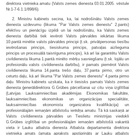
direktora vietnieka amatu (Valsts zemes dienesta 03.01.2005. vēstule
Nr.1-7-6.1.1/898/6).
2. Ministru kabinets secina, ka, lai nodrošinātu Valsts zemes
dienesta uzdevumu (likuma "Par Valsts zemes dienestu" 2.pants)
efektīvu un pienācīgu izpildi un lai nodrošinātu, ka Valsts zemes
dienesta darbībā tiek ievēroti Valsts pārvaldes iekārtas likuma
10.pantā minētie valsts pārvaldes principi (t.sk. privātpersonas tiesību
ievērošanas princips, tiesiskuma princips, patvaļas aizlieguma
princips un procesuālā taisnīguma princips), kā arī lai garantētu Valsts
civildienesta likuma 1.pantā minēto mērķu sasniegšanu (t.sk. lojālu un
profesionālu valsts civildienesta darbību), ir pamats piemērot Valsts
civildienesta likuma 14.panta trešo daļu, 37.panta pirmo, otro un
ceturto daļu, kā arī likuma "Par Valsts zemes dienestu" 4.panta pirmo
daļu. Ministru kabinets uzskata, ka ir tiesisks pamats Valsts zemes
dienesta ģenerāldirektora G.Grūbes pārcelšanai uz citu viņa izglītībai
(Latvijas Lauksaimniecības akadēmijas Ekonomikas fakultāte,
lauksaimniecības ekonomikas un organizācijas specialitāte,
lauksaimniecības ekonomista organizatora kvalifikācija) un
profesionālajām iemaņām atbilstošu ierēdņa amatu. Tā kā saskaņā ar
Valsts civildienesta pārvaldes un Tieslietu ministrijas viedokli
G.Grūbes izglītībai un profesionālajām iemaņām atbilstošā vakantā
vieta ir Lauku atbalsta dienesta Atbalsta departamenta direktora
vietnieka amats (amata apraksts apstiprināts ar Lauku atbalsts