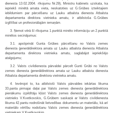
dienesta 13.02.2004. rīkojumu Nr.29), Ministru kabinets uzskata, ka
iepriekš minētā amata vieta, neskatoties uz G.Grūbes izteiktajiem
iebildumiem par pārcelšanu uz Lauku atbalsta dienesta Atbalsta
departamenta direktora vietnieka amatu, ir atbilstoša G.Grūbes
izglītībai un profesionālajām iemaņām.
3. Ņemot vērā šī rīkojuma 1.punktā minēto informāciju un 2.punktā
minētos secinājumus:
3.1. apstiprināt Gunta Grūbes pārcelšanu no Valsts zemes
dienesta ģenerāldirektora amata uz Lauku atbalsta dienesta Atbalsta
departamenta direktora vietnieka amatu, saglabājot iepriekšējo
atalgojumu;
3.2. Valsts civildienesta pārvaldei pārcelt Gunti Grūbi no Valsts
zemes dienesta ģenerāldirektora amata uz Lauku atbalsta dienesta
Atbalsta departamenta direktora vietnieka amatu.
4. Ievērojot to, ka atbilstoši Valsts pārvaldes iekārtas likuma
33.panta pirmajai daļai par Valsts zemes dienesta ģenerāldirektora
pienākumu izpildītāju kļūst Valsts zemes dienesta ģenerāldirektora
vietnieks V.Kvetkovskis, G.Grūbem saskaņā ar Valsts civildienesta
likuma 42.pantu nodrošināt lietvedības dokumentu un materiālu, kā arī
materiālo vērtību nodošanu Valsts zemes dienesta ģenerāldirektora
vietniekam V.Kvetkovskim.