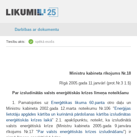
Darbības ar dokumentu
Tiesību akts:
spēkā esošs
Ministru kabineta rīkojums Nr.18
Rīgā 2005.gada 11.janvārī (prot.Nr.3 1.§)
Par izsludinātās valsts enerģētiskās krīzes līmeņa noteikšanu
1. Pamatojoties uz
Enerģētikas likuma
60.panta
otro daļu un
Ministru kabineta 2002.gada 12.marta noteikumu Nr.106 "
Enerģijas
lietotāju apgādes kārtība un kurināmā pārdošanas kārtība izsludinātas
enerģētiskās krīzes laikā
" 2.1. apakšpunktu, noteikt, ka izsludinātā
valsts enerģētiskā krīze (Ministru kabineta 2005.gada 9.janvāra
rīkojums Nr.17 "
Par valsts enerģētiskās krīzes izsludināšanu
") ir