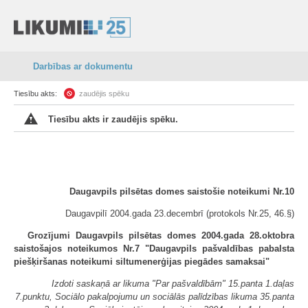
Darbības ar dokumentu
Tiesību akts:
zaudējis spēku
Tiesību akts ir zaudējis spēku.
Daugavpils pilsētas domes saistošie noteikumi Nr.10
Daugavpilī 2004.gada 23.decembrī (protokols Nr.25, 46.§)
Grozījumi Daugavpils pilsētas domes 2004.gada 28.oktobra
saistošajos noteikumos Nr.7 "Daugavpils pašvaldības pabalsta
piešķiršanas noteikumi siltumenerģijas piegādes samaksai"
Izdoti saskaņā ar likuma "Par pašvaldībām" 15.panta 1.daļas
7.punktu, Sociālo pakalpojumu un sociālās palīdzības likuma 35.panta