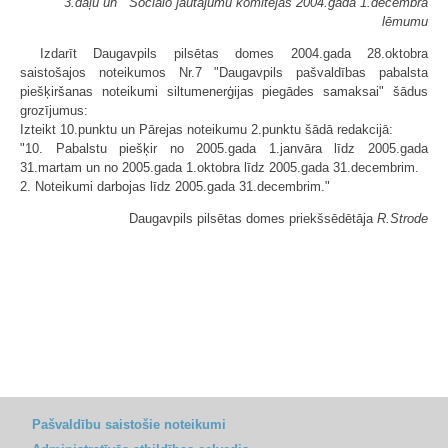
3.daļu un Sociālo jautājumu komitejas 2004.gada 1.decembra
lēmumu
Izdarīt Daugavpils pilsētas domes 2004.gada 28.oktobra
saistošajos noteikumos Nr.7 "Daugavpils pašvaldības pabalsta
piešķiršanas noteikumi siltumenerģijas piegādes samaksai" šādus
grozījumus:
Izteikt 10.punktu un Pārejas noteikumu 2.punktu šādā redakcijā:
"10. Pabalstu piešķir no 2005.gada 1.janvāra līdz 2005.gada
31.martam un no 2005.gada 1.oktobra līdz 2005.gada 31.decembrim.
2. Noteikumi darbojas līdz 2005.gada 31.decembrim."
Daugavpils pilsētas domes priekšsēdētāja
R.Strode
Pašvaldību saistošie noteikumi