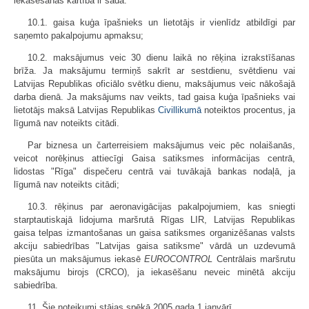
iekasēšanas kārtība ir šāda:
10.1. gaisa kuģa īpašnieks un lietotājs ir vienlīdz atbildīgi par
saņemto pakalpojumu apmaksu;
10.2. maksājumus veic 30 dienu laikā no rēķina izrakstīšanas
brīža. Ja maksājumu termiņš sakrīt ar sestdienu, svētdienu vai
Latvijas Republikas oficiālo svētku dienu, maksājumus veic nākošajā
darba dienā. Ja maksājums nav veikts, tad gaisa kuģa īpašnieks vai
lietotājs maksā Latvijas Republikas
Civillikumā
noteiktos procentus, ja
līgumā nav noteikts citādi.
Par biznesa un čarterreisiem maksājumus veic pēc nolaišanās,
veicot norēķinus attiecīgi Gaisa satiksmes informācijas centrā,
lidostas "Rīga" dispečeru centrā vai tuvākajā bankas nodaļā, ja
līgumā nav noteikts citādi;
10.3. rēķinus par aeronavigācijas pakalpojumiem, kas sniegti
starptautiskajā lidojuma maršrutā Rīgas LIR, Latvijas Republikas
gaisa telpas izmantošanas un gaisa satiksmes organizēšanas valsts
akciju sabiedrības "Latvijas gaisa satiksme" vārdā un uzdevumā
piesūta un maksājumus iekasē
EUROCONTROL
Centrālais maršrutu
maksājumu birojs (CRCO), ja iekasēšanu neveic minētā akciju
sabiedrība.
11. Šie noteikumi stājas spēkā 2005.gada 1.janvārī.