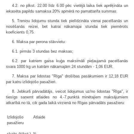
4.2. no plkst. 22.00 līdz 6.00 pēc vietējā laika tiek aprēķināta un
iekasēta papildu samaksa 20% apmērā no pamattarifa summas.
5. Treniņu lidojumu stunda tiek pielīdzināta vienai pacelšanās un
nosēšanās reizei, bet katrai nākamajai stundai tiek piemērots
koeficients 0,75.
6. Maksa par perona stāvvietu:
6.1. pirmās 3 stundas bez maksas;
6.2. par katriem gaisa kuģa maksimāli pieļaujamā pacelšanās
svara 1000 kg un katrām nākamajām 24 stundām - 1,06 EUR.
7. Maksa par lidostas "Rīga" drošības pasākumiem ir 12,18 EUR
par katru izlidojošo pasažieri.
8. Jebkurš pārvadātājs, veicot lidojumus uz/no lidostas "Rīga", ir
tiesīgs saņemt atlaides no 4.-7.punktā minētajiem maksājumiem
atkarībā no tā, cik gada laikā virzienā no Rīgas pārvadāts pasažieru:
Izlidojošo
Atlaide
pasažieru
skaits (tūkst.)
%