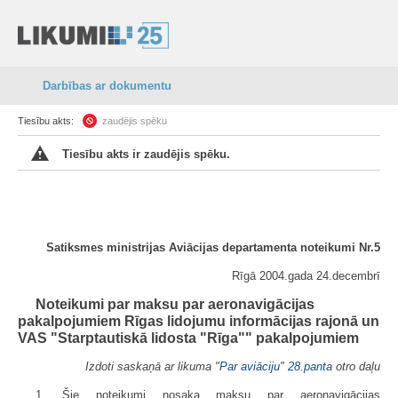
Darbības ar dokumentu
Tiesību akts:
zaudējis spēku
Tiesību akts ir zaudējis spēku.
Satiksmes ministrijas Aviācijas departamenta noteikumi Nr.5
Rīgā 2004.gada 24.decembrī
Noteikumi par maksu par aeronavigācijas
pakalpojumiem Rīgas lidojumu informācijas rajonā un
VAS "Starptautiskā lidosta "Rīga"" pakalpojumiem
Izdoti saskaņā ar likuma "
Par aviāciju
"
28.panta
otro daļu
1. Šie noteikumi nosaka maksu par aeronavigācijas