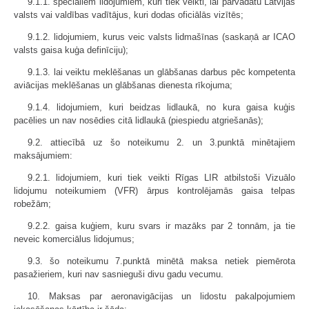
9.1.1. speciāliem lidojumiem, kuri tiek veikti, lai pārvadātu Latvijas
valsts vai valdības vadītājus, kuri dodas oficiālās vizītēs;
9.1.2. lidojumiem, kurus veic valsts lidmašīnas (saskaņā ar ICAO
valsts gaisa kuģa definīciju);
9.1.3. lai veiktu meklēšanas un glābšanas darbus pēc kompetenta
aviācijas meklēšanas un glābšanas dienesta rīkojuma;
9.1.4. lidojumiem, kuri beidzas lidlaukā, no kura gaisa kuģis
pacēlies un nav nosēdies citā lidlaukā (piespiedu atgriešanās);
9.2. attiecībā uz šo noteikumu 2. un 3.punktā minētajiem
maksājumiem:
9.2.1. lidojumiem, kuri tiek veikti Rīgas LIR atbilstoši Vizuālo
lidojumu noteikumiem (VFR) ārpus kontrolējamās gaisa telpas
robežām;
9.2.2. gaisa kuģiem, kuru svars ir mazāks par 2 tonnām, ja tie
neveic komerciālus lidojumus;
9.3. šo noteikumu 7.punktā minētā maksa netiek piemērota
pasažieriem, kuri nav sasnieguši divu gadu vecumu.
10. Maksas par aeronavigācijas un lidostu pakalpojumiem