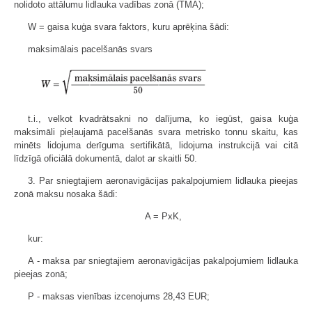
nolidoto attālumu lidlauka vadības zonā (TMA);
W = gaisa kuģa svara faktors, kuru aprēķina šādi:
maksimālais pacelšanās svars
t.i., velkot kvadrātsakni no dalījuma, ko iegūst, gaisa kuģa
maksimāli pieļaujamā pacelšanās svara metrisko tonnu skaitu, kas
minēts lidojuma derīguma sertifikātā, lidojuma instrukcijā vai citā
līdzīgā oficiālā dokumentā, dalot ar skaitli 50.
3. Par sniegtajiem aeronavigācijas pakalpojumiem lidlauka pieejas
zonā maksu nosaka šādi:
A = PxK,
kur:
A - maksa par sniegtajiem aeronavigācijas pakalpojumiem lidlauka
pieejas zonā;
P - maksas vienības izcenojums 28,43 EUR;