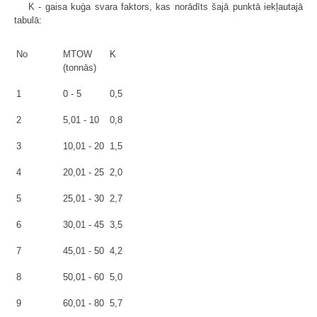
K - gaisa kuģa svara faktors, kas norādīts šajā punktā iekļautajā
tabulā:
No
MTOW
K
(tonnās)
1
0 - 5
0,5
2
5,01 - 10
0,8
3
10,01 - 20
1,5
4
20,01 - 25
2,0
5
25,01 - 30
2,7
6
30,01 - 45
3,5
7
45,01 - 50
4,2
8
50,01 - 60
5,0
9
60,01 - 80
5,7