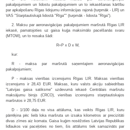
pakalpojumiem un lidostu pakalpojumiem un to iekasēšanas kārtību
par apkalpošanu Rīgas lidojumu informācijas rajonā (turpmāk - LIR) un
VAS "Starptautiskajā lidostā "Rīga"" (turpmāk - lidosta "Rīga").
2. Maksu par aeronavigācijas pakalpojumiem maršrutā Rīgas LIR
iekasē, pamatojoties uz gaisa kuģa maksimālo pacelšanās svaru
(MTOW), un to nosaka šādi:
R=P x D x W,
kur:
R - maksa par maršrutā saņemtajiem aeronavigācijas
pakalpojumiem;
P - maksas vienības izcenojums Rīgas LIR. Maksas vienības
izcenojums ir 28,43 EUR. Maksas, kuru valsts akciju sabiedrības
"Latvijas gaisa satiksme" uzdevumā iekasē Centrālais maršrutu
maksājumu birojs (CRCO), vienības izcenojums starptautiskajos
maršrutos ir 28,75 EUR.
D - 1/100 daļa no visa attāluma, kas veikts Rīgas LIR, kuru
pārrēķina pēc lielā loka maršruta un izsaka kilometros ar precizitāti
divas zīmes aiz komata. Gaisa kuģim nosēžoties Latvijas Republikas
lidlaukos vai paceļoties no tiem, šis attālums tiek samazināts par