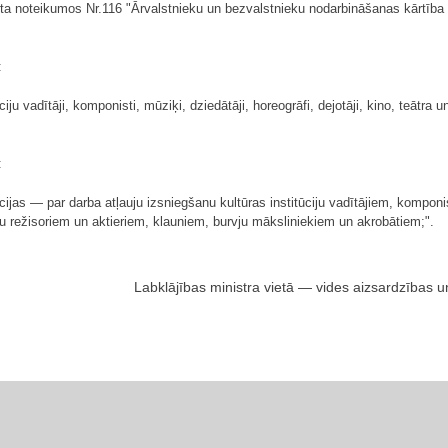
ta noteikumos Nr.116 "Ārvalstnieku un bezvalstnieku nodarbināšanas kārtība L
:
iju vadītāji, komponisti, mūziķi, dziedātāji, horeogrāfi, dejotāji, kino, teātra u
:
tūcijas — par darba atļauju izsniegšanu kultūras institūciju vadītājiem, kompo
žu režisoriem un aktieriem, klauniem, burvju māksliniekiem un akrobātiem;".
Labklājības ministra vietā — vides aizsardzības u