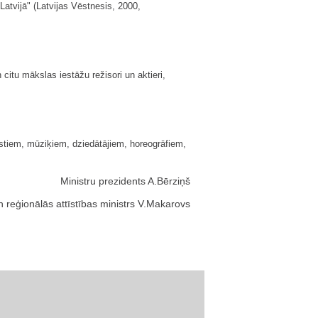
atvijā" (Latvijas Vēstnesis, 2000,
n citu mākslas iestāžu režisori un aktieri,
nistiem, mūziķiem, dziedātājiem, horeogrāfiem,
Ministru prezidents A.Bērziņš
n reģionālās attīstības ministrs V.Makarovs