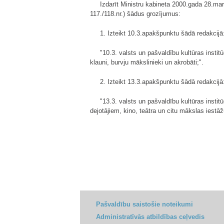
Izdarīt Ministru kabineta 2000.gada 28.mar
117./118.nr.) šādus grozījumus:
1. Izteikt 10.3.apakšpunktu šādā redakcijā
"10.3. valsts un pašvaldību kultūras institūc
klauni, burvju mākslinieki un akrobāti;".
2. Izteikt 13.3.apakšpunktu šādā redakcijā
"13.3. valsts un pašvaldību kultūras insti
dejotājiem, kino, teātra un citu mākslas iestā
Pašvaldību saistošie noteikumi
Administratīvās atbildības ceļvedis