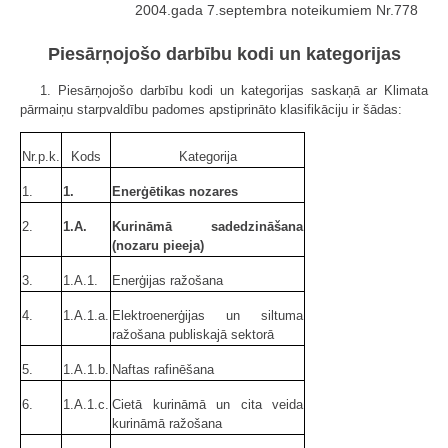
2004.gada 7.septembra noteikumiem Nr.778
Piesārņojošo darbību kodi un kategorijas
1. Piesārņojošo darbību kodi un kategorijas saskaņā ar Klimata
pārmaiņu starpvaldību padomes apstiprināto klasifikāciju ir šādas:
Nr.p.k.
Kods
Kategorija
1.
1.
Enerģētikas nozares
2.
1.A.
Kurināmā sadedzināšana
(nozaru pieeja)
3.
1.A.1.
Enerģijas ražošana
4.
1.A.1.a.
Elektroenerģijas un siltuma
ražošana publiskajā sektorā
5.
1.A.1.b.
Naftas rafinēšana
6.
1.A.1.c.
Cietā kurināmā un cita veida
kurināmā ražošana