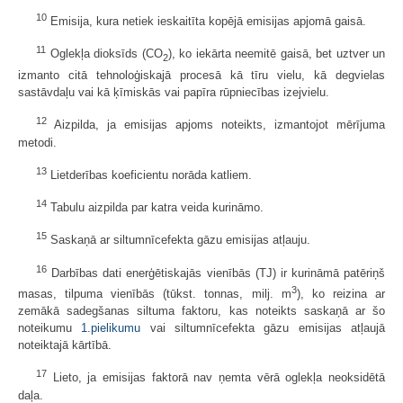
10
Emisija, kura netiek ieskaitīta kopējā emisijas apjomā gaisā.
11
Oglekļa dioksīds (CO
), ko iekārta neemitē gaisā, bet uztver un
2
izmanto citā tehnoloģiskajā procesā kā tīru vielu, kā degvielas
sastāvdaļu vai kā ķīmiskās vai papīra rūpniecības izejvielu.
12
Aizpilda, ja emisijas apjoms noteikts, izmantojot mērījuma
metodi.
13
Lietderības koeficientu norāda katliem.
14
Tabulu aizpilda par katra veida kurināmo.
15
Saskaņā ar siltumnīcefekta gāzu emisijas atļauju.
16
Darbības dati enerģētiskajās vienībās (TJ) ir kurināmā patēriņš
3
masas, tilpuma vienībās (tūkst. tonnas, milj. m
), ko reizina ar
zemākā sadegšanas siltuma faktoru, kas noteikts saskaņā ar šo
noteikumu
1.pielikumu
vai siltumnīcefekta gāzu emisijas atļaujā
noteiktajā kārtībā.
17
Lieto, ja emisijas faktorā nav ņemta vērā oglekļa neoksidētā
daļa.