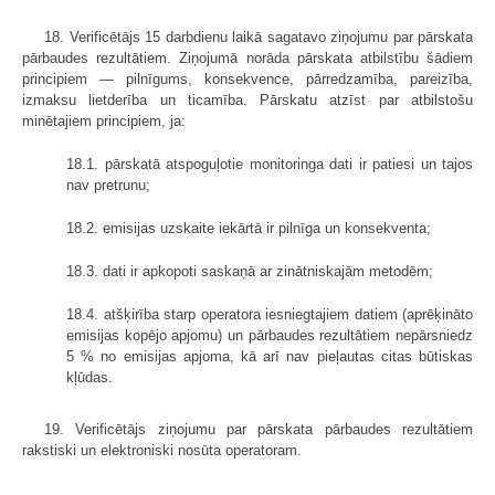
18. Verificētājs 15 darbdienu laikā sagatavo ziņojumu par pārskata
pārbaudes rezultātiem. Ziņojumā norāda pārskata atbilstību šādiem
principiem — pilnīgums, konsekvence, pārredzamība, pareizība,
izmaksu lietderība un ticamība. Pārskatu atzīst par atbilstošu
minētajiem principiem, ja:
18.1. pārskatā atspoguļotie monitoringa dati ir patiesi un tajos
nav pretrunu;
18.2. emisijas uzskaite iekārtā ir pilnīga un konsekventa;
18.3. dati ir apkopoti saskaņā ar zinātniskajām metodēm;
18.4. atšķirība starp operatora iesniegtajiem datiem (aprēķināto
emisijas kopējo apjomu) un pārbaudes rezultātiem nepārsniedz
5 % no emisijas apjoma, kā arī nav pieļautas citas būtiskas
kļūdas.
19. Verificētājs ziņojumu par pārskata pārbaudes rezultātiem
rakstiski un elektroniski nosūta operatoram.