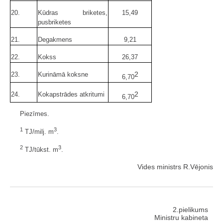
20.
Kūdras briketes,
15,49
pusbriketes
21.
Degakmens
9,21
22.
Kokss
26,37
2
23.
Kurināmā koksne
6,70
2
24.
Kokapstrādes atkritumi
6,70
Piezīmes.
1
3
TJ/milj. m
.
2
3
TJ/tūkst. m
.
Vides ministrs R.Vējonis
2.pielikums
Ministru kabineta