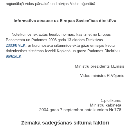
reģionālajā vides pārvaldē un Latvijas Vides aģentūrā.
Informatīva atsauce uz Eiropas Savienības direktīvu
Noteikumos iekļautas tiesību normas, kas izriet no Eiropas
Parlamenta un Padomes 2003.gada 13.oktobra Direktīvas
2003/87/EK
, ar kuru nosaka siltumnīcefekta gāzu emisijas kvotu
tirdzniecības sistēmas izveidi Kopienā un groza Padomes Direktīvu
96/61/EK
.
Ministru prezidents I.Emsis
Vides ministrs R.Vējonis
1.pielikums
Ministru kabineta
2004.gada 7.septembra noteikumiem Nr.778
Zemākā sadegšanas siltuma faktori