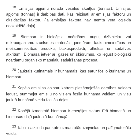
18
Emisijas apjomu norāda veselos skaitļos (tonnās). Emisijas
apjoms (tonnās) ir darbības dati, kas reizināti ar emisijas faktoru un
oksidācijas faktoru (ja emisijas faktorā nav ņemta vērā oglekļa
neoksidētā daļa).
19
Biomasa ir bioloģiski noārdāms augu, dzīvnieku vai
mikroorganismu izcelsmes materiāls, piemēram, lauksaimniecības un
mežsaimniecības produkti, blakusprodukti, atliekas un sadzīves
atkritumi. Biomasa ietver arī gāzes un šķidrumus, ko iegūst bioloģiski
noārdāmu organisko materiālu sadalīšanās procesā.
20
Jauktais kurināmais ir kurināmais, kas satur fosilo kurināmo un
biomasu.
21
Kopējo emisijas apjomu katram piesārņojošās darbības veidam
iegūst, summējot emisiju no visiem fosilā kurināmā veidiem un visu
jauktā kurināmā veidu fosilās daļas.
22
Kopējā izmantotā biomasa ir enerģijas saturs tīrā biomasā un
biomasas daļā jauktajā kurināmajā.
23
Tabulu aizpilda par katru izmantotās izejvielas un palīgmateriālu
veidu.