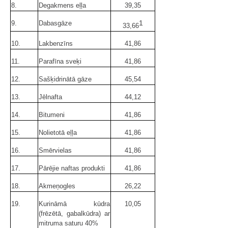
8.
Degakmens eļļa
39,35
1
9.
Dabasgāze
33,66
10.
Lakbenzīns
41,86
11.
Parafīna sveķi
41,86
12.
Sašķidrinātā gāze
45,54
13.
Jēlnafta
44,12
14.
Bitumeni
41,86
15.
Nolietotā eļļa
41,86
16.
Smērvielas
41,86
17.
Pārējie naftas produkti
41,86
18.
Akmeņogles
26,22
19.
Kurināmā kūdra
10,05
(frēzētā, gabalkūdra) ar
mitruma saturu 40%