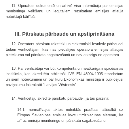
11. Operators dokumentē un arhivē visu informāciju par emisijas
monitoringa veikšanu un iegūtajiem rezultātiem emisijas atļaujā
noteiktajā kārtībā.
III. Pārskata pārbaude un apstiprināšana
12. Operators pārskatu rakstiski un elektroniski iesniedz pārbaudei
tādam verificētājam, kas nav piedalījies operatora emisijas atļaujas
pieteikuma vai pārskata sagatavošanā un nav atkarīgs no operatora.
13. Par verificētāju var būt kompetenta un neatkarīga inspicēšanas
institūcija, kas akreditēta atbilstoši LVS EN 45004:1995 standartam
un šiem noteikumiem un par kuru Ekonomikas ministrija ir publicējusi
paziņojumu laikrakstā “Latvijas Vēstnesis”.
14. Verificētāju akreditē pārskatu pārbaudei, ja tas pārzina:
14.1. normatīvajos aktos noteiktās prasības attiecībā uz
Eiropas Savienības emisijas kvotu tirdzniecības sistēmu, kā
arī uz emisiju monitoringu un pārskatu sagatavošanu;