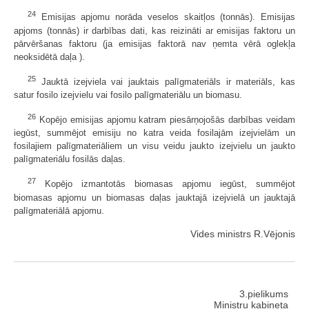
24
Emisijas apjomu norāda veselos skaitļos (tonnās). Emisijas
apjoms (tonnās) ir darbības dati, kas reizināti ar emisijas faktoru un
pārvēršanas faktoru (ja emisijas faktorā nav ņemta vērā oglekļa
neoksidētā daļa ).
25
Jauktā izejviela vai jauktais palīgmateriāls ir materiāls, kas
satur fosilo izejvielu vai fosilo palīgmateriālu un biomasu.
26
Kopējo emisijas apjomu katram piesārņojošās darbības veidam
iegūst, summējot emisiju no katra veida fosilajām izejvielām un
fosilajiem palīgmateriāliem un visu veidu jaukto izejvielu un jaukto
palīgmateriālu fosilās daļas.
27
Kopējo izmantotās biomasas apjomu iegūst, summējot
biomasas apjomu un biomasas daļas jauktajā izejvielā un jauktajā
palīgmateriālā apjomu.
Vides ministrs R.Vējonis
3.pielikums
Ministru kabineta