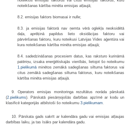
noteiktos emisijas faktorus vai citus emisijas faktorus, kuru
noteikšanas kārtība minēta emisijas atļaujā;
8.2. emisijas faktors biomasai ir nulle;
8.3. ja emisijas faktorā nav ņemta vērā oglekļa neoksidētā
daļa, aprēķinā papildus lieto oksidācijas faktoru vai
pārvēršanas faktoru, kuru noteikusi Latvijas Vides aģentūra vai
kura noteikšanas kārtība minēta emisijas atļaujā;
8.4. sadedzināšanas procesiem datus, kas raksturo kurināmā
patēriņu, izsaka enerģētiskajās vienībās, lietojot šo noteikumu
1.pielikumā
minētos zemākā sadegšanas siltuma faktorus vai
citus zemākā sadegšanas siltuma faktorus, kuru noteikšanas
kārtība minēta emisijas atļaujā.
9. Operators emisijas monitoringa rezultātus norāda pārskatā
(
2.pielikums
). Pārskatā piesārņojošās darbības apzīmē ar kodu un
klasificē kategorijās atbilstoši šo noteikumu
3.pielikumam
.
10. Pārskata gads sakrīt ar kalendāra gadu vai emisijas atļaujas
darbības laiku, ja tas īsāks par kalendāra gadu.