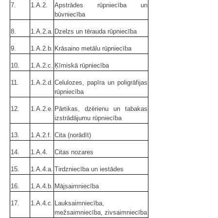
7.
1.A.2.
Apstrādes rūpniecība un
būvniecība
8.
1.A.2.a.
Dzelzs un tērauda rūpniecība
9.
1.A.2.b.
Krāsaino metālu rūpniecība
10.
1.A.2.c.
Ķīmiskā rūpniecība
11.
1.A.2.d.
Celulozes, papīra un poligrāfijas
rūpniecība
12.
1.A.2.e.
Pārtikas, dzērienu un tabakas
izstrādājumu rūpniecība
13.
1.A.2.f.
Cita (norādīt)
14.
1.A.4.
Citas nozares
15.
1.A.4.a.
Tirdzniecība un iestādes
16.
1.A.4.b.
Mājsaimniecība
17.
1.A.4.c.
Lauksaimniecība,
mežsaimniecība, zivsaimniecība