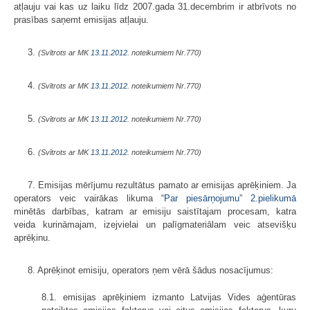
atļauju vai kas uz laiku līdz 2007.gada 31.decembrim ir atbrīvots no
prasības saņemt emisijas atļauju.
3.
(Svītrots ar MK
13.11.2012.
noteikumiem Nr.770)
4.
(Svītrots ar MK
13.11.2012.
noteikumiem Nr.770)
5.
(Svītrots ar MK
13.11.2012.
noteikumiem Nr.770)
6.
(Svītrots ar MK
13.11.2012.
noteikumiem Nr.770)
7. Emisijas mērījumu rezultātus pamato ar emisijas aprēķiniem. Ja
operators veic vairākas likuma “
Par piesārņojumu
”
2.pielikumā
minētās darbības, katram ar emisiju saistītajam procesam, katra
veida kurināmajam, izejvielai un palīgmateriālam veic atsevišķu
aprēķinu.
8. Aprēķinot emisiju, operators ņem vērā šādus nosacījumus:
8.1. emisijas aprēķiniem izmanto Latvijas Vides aģentūras