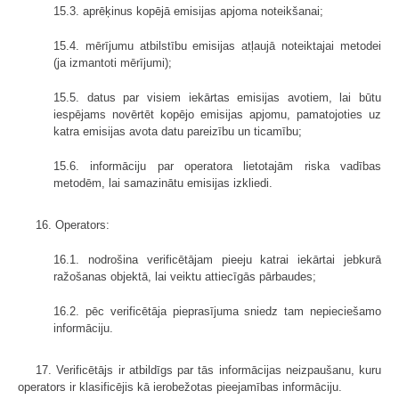
15.3. aprēķinus kopējā emisijas apjoma noteikšanai;
15.4. mērījumu atbilstību emisijas atļaujā noteiktajai metodei
(ja izmantoti mērījumi);
15.5. datus par visiem iekārtas emisijas avotiem, lai būtu
iespējams novērtēt kopējo emisijas apjomu, pamatojoties uz
katra emisijas avota datu pareizību un ticamību;
15.6. informāciju par operatora lietotajām riska vadības
metodēm, lai samazinātu emisijas izkliedi.
16. Operators:
16.1. nodrošina verificētājam pieeju katrai iekārtai jebkurā
ražošanas objektā, lai veiktu attiecīgās pārbaudes;
16.2. pēc verificētāja pieprasījuma sniedz tam nepieciešamo
informāciju.
17. Verificētājs ir atbildīgs par tās informācijas neizpaušanu, kuru
operators ir klasificējis kā ierobežotas pieejamības informāciju.