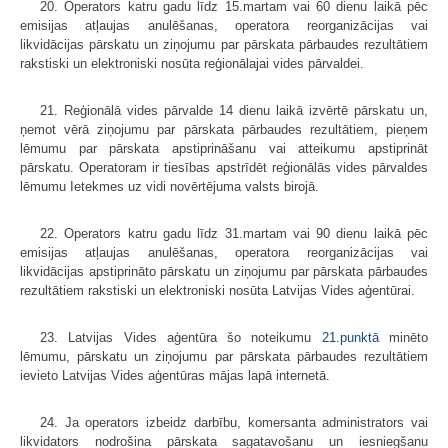
20. Operators katru gadu līdz 15.martam vai 60 dienu laikā pēc
emisijas atļaujas anulēšanas, operatora reorganizācijas vai
likvidācijas pārskatu un ziņojumu par pārskata pārbaudes rezultātiem
rakstiski un elektroniski nosūta reģionālajai vides pārvaldei.
21. Reģionālā vides pārvalde 14 dienu laikā izvērtē pārskatu un,
ņemot vērā ziņojumu par pārskata pārbaudes rezultātiem, pieņem
lēmumu par pārskata apstiprināšanu vai atteikumu apstiprināt
pārskatu. Operatoram ir tiesības apstrīdēt reģionālās vides pārvaldes
lēmumu Ietekmes uz vidi novērtējuma valsts birojā.
22. Operators katru gadu līdz 31.martam vai 90 dienu laikā pēc
emisijas atļaujas anulēšanas, operatora reorganizācijas vai
likvidācijas apstiprināto pārskatu un ziņojumu par pārskata pārbaudes
rezultātiem rakstiski un elektroniski nosūta Latvijas Vides aģentūrai.
23. Latvijas Vides aģentūra šo noteikumu
21.punktā
minēto
lēmumu, pārskatu un ziņojumu par pārskata pārbaudes rezultātiem
ievieto Latvijas Vides aģentūras mājas lapā internetā.
24. Ja operators izbeidz darbību, komersanta administrators vai
likvidators nodrošina pārskata sagatavošanu un iesniegšanu