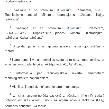
produktu ražošanai.
3
Saskaņā ar šo noteikumu
3.pielikumu
. Piemēram, “2.A.2.
Rūpnieciskie procesi. Minerālu izstrādājumu ražošana. Kaļķa
ražošana”.
4
Saskaņā ar šo noteikumu
3.pielikumu
. Piemēram,
“3.1/3.3./3.4./3.5. Rūpnieciskie procesi. Minerālu izstrādājumu
ražošana. Kaļķa ražošana”.
5
Aizpilda, ja emisijas apjomu nosaka, izmantojot mērījuma
metodi.
6
Katru dūmeni vai citu emisijas avotu, ja to neuzskata par difūzās
emisijas avotu, identificē ar iekšējo kodu A1, A2, A3 utt.
7
Informācija par tehnoloģiskajā iekārtā izmantotiem
tehnoloģiskajiem paņēmieniem.
8
Aizpilda, ja sadedzināšanas iekārta ir katlumāja.
9
Emisijas apjomu norāda saskaņā ar pārskata III un IV sadaļā
noteikto emisijas apjomu, no kura atņem oglekļa dioksīda (CO
)
2
pārneses daudzumu (4.tabula).