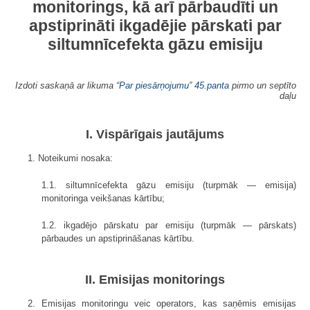
monitorings, kā arī pārbaudīti un
apstiprināti ikgadējie pārskati par
siltumnīcefekta gāzu emisiju
Izdoti saskaņā ar likuma “
Par piesārņojumu
”
45.panta
pirmo un septīto
daļu
I. Vispārīgais jautājums
1. Noteikumi nosaka:
1.1. siltumnīcefekta gāzu emisiju (turpmāk — emisija)
monitoringa veikšanas kārtību;
1.2. ikgadējo pārskatu par emisiju (turpmāk — pārskats)
pārbaudes un apstiprināšanas kārtību.
II. Emisijas monitorings
2. Emisijas monitoringu veic operators, kas saņēmis emisijas