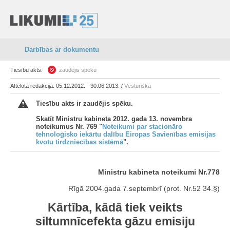
Darbības ar dokumentu
Tiesību akts:
zaudējis spēku
Attēlotā redakcija: 05.12.2012. - 30.06.2013. /
Vēsturiskā
Tiesību akts ir zaudējis spēku.
Skatīt Ministru kabineta 2012. gada 13. novembra
noteikumus Nr. 769 "
Noteikumi par stacionāro
tehnoloģisko iekārtu dalību Eiropas Savienības emisijas
kvotu tirdzniecības sistēmā
".
Ministru kabineta noteikumi Nr.778
Rīgā 2004.gada 7.septembrī (prot. Nr.52 34.§)
Kārtība, kādā tiek veikts
siltumnīcefekta gāzu emisiju