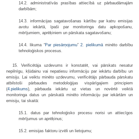
14.2. administratīvās prasības attiecībā uz pārbaudāmajām
darbībām;
14.3. informācijas sagatavošanas kārtību par katru emisijas
avotu iekārtā, īpaši par monitoringa datu apkopošanu,
mērījumiem, aprēķiniem un pārskata sagatavošanu;
14.4. likuma “
Par piesārņojumu
”
2. pielikumā
minēto darbību
tehnoloģiskos procesus.
15. Verificētāja uzdevums ir konstatēt, vai pārskats nesatur
nepilnīgu, kļūdainu vai nepatiesu informāciju par iekārtu darbību un
emisiju. Lai veiktu minēto uzdevumu, verificētājs pārbauda pārskatu
atbilstoši pārbaudes metodoloģijas vispārīgajiem principiem
(
4.pielikums
), pārbauda iekārtu uz vietas un novērtē veiktā
monitoringa datus un pārskatā minēto informāciju par iekārtām un
emisiju, tai skaitā:
15.1. datus par tehnoloģisko procesu norisi un attiecīgos
mērījumus un aprēķinus;
15.2. emisijas faktoru izvēli un lietojumu;