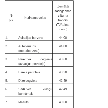
Zemākā
sadegšanas
Nr.
siltuma
Kurināmā veids
p.k.
faktors
(TJ/tūkst.
tonnu)
1.
Aviācijas benzīns
44,00
2.
Autobenzīns
44,00
(motorbenzīns)
3.
Reaktīvā degviela
43,60
(aviācijas petroleja)
4.
Pārējā petroleja
43,20
5.
Dīzeļdegviela
42,49
6.
Sadzīves krāšņu
42,49
kurināmais
7.
Mazuts
40,60