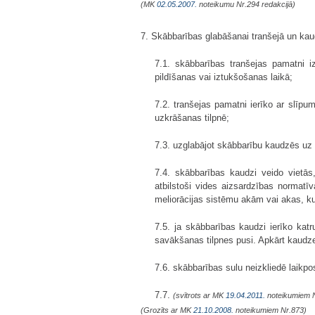
(MK
02.05.2007.
noteikumu Nr.294 redakcijā)
7. Skābbarības glabāšanai tranšejā un kau
7.1. skābbarības tranšejas pamatni 
pildīšanas vai iztukšošanas laikā;
7.2. tranšejas pamatni ierīko ar slīp
uzkrāšanas tilpnē;
7.3. uzglabājot skābbarību kaudzēs uz l
7.4. skābbarības kaudzi veido vietā
atbilstoši vides aizsardzības normatī
meliorācijas sistēmu akām vai akas, k
7.5. ja skābbarības kaudzi ierīko ka
savākšanas tilpnes pusi. Apkārt kaudz
7.6. skābbarības sulu neizkliedē laik
7.7.
(svītrots ar MK
19.04.2011.
noteikumiem 
(Grozīts ar MK
21.10.2008.
noteikumiem Nr.873)