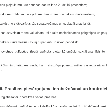
dens piejaukumu, kur sausnas saturs ir no 2 līdz 10 procentiem;
u šķidrie izdalījumi un šķidrums, kas izplūst no pakaišu kūtsmēsliem;
 izplūst no skābbarības tās sagatavošanas un uzglabāšanas laikā;
bas dzīvnieku mītne vai laidars, tai skaitā nepieciešamās palīgtelpas un pal
 pakaišu kūtsmēslus uzkrāj turpat kūtī un izvāc periodiski;
ovietnes palīgbūve (īpaši aprīkota vieta) kūtsmēslu uzkrāšanai līdz to i
 kūtsmēslu krātuves veids, kam raksturīga pusiedziļinātas vai iedziļināta
lu.
II. Prasības piesārņojuma ierobežošanai un kontrole
zglabāšanai ir noteiktas šādas prasības:
s dzīvnieku mītnē (izņemot dziļās kūtis, kurās audzē līdz 20 dzīvniekiem) i