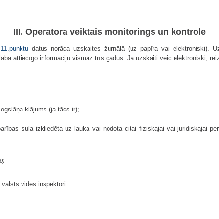
III. Operatora veiktais monitorings un kontrole
u
11.punktu
datus norāda uzskaites žurnālā (uz papīra vai elektroniski). U
bā attiecīgo informāciju vismaz trīs gadus. Ja uzskaiti veic elektroniski, r
egslāņa klājums (ja tāds ir);
ības sula izkliedēta uz lauka vai nodota citai fiziskajai vai juridiskajai pe
0)
valsts vides inspektori.