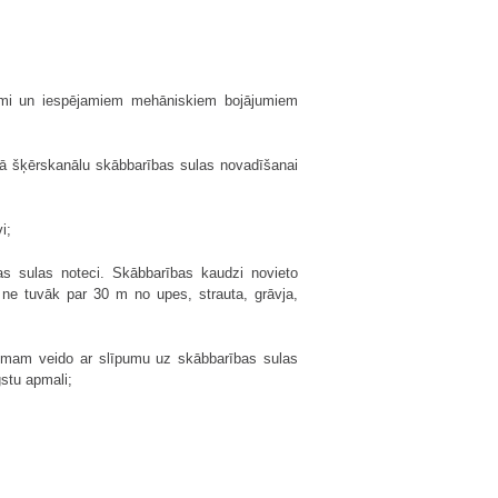
tekmi un iespējamiem mehāniskiem bojājumiem
umā šķērskanālu skābbarības sulas novadīšanai
i;
as sulas noteci. Skābbarības kaudzi novieto
 ne tuvāk par 30 m no upes, strauta, grāvja,
kumam veido ar slīpumu uz skābbarības sulas
stu apmali;