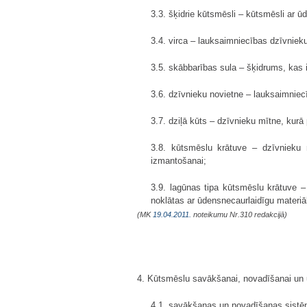
3.3. šķidrie kūtsmēsli – kūtsmēsli ar ū
3.4. virca – lauksaimniecības dzīvniek
3.5. skābbarības sula – šķidrums, kas
3.6. dzīvnieku novietne – lauksaimniecī
3.7. dziļā kūts – dzīvnieku mītne, kurā
3.8. kūtsmēslu krātuve – dzīvnieku n
izmantošanai;
3.9. lagūnas tipa kūtsmēslu krātuve –
noklātas ar ūdensnecaurlaidīgu materiā
(MK
19.04.2011.
noteikumu Nr.310 redakcijā)
4. Kūtsmēslu savākšanai, novadīšanai un u
4.1. savākšanas un novadīšanas sistēma