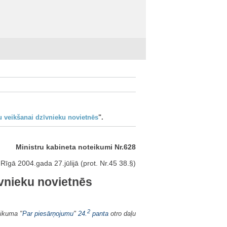
u veikšanai dzīvnieku novietnēs
".
Ministru kabineta noteikumi Nr.628
Rīgā 2004.gada 27.jūlijā (prot. Nr.45 38.§)
īvnieku novietnēs
2
likuma "
Par piesārņojumu
"
24.
panta
otro daļu