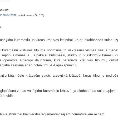
Nr.310)
MK
19.04.2011.
noteikumiem Nr.310)
)
sšķidro kūtsmēslu un vircas krātuves ietilpībai, kā arī skābbarības sulas uz
išu kūtsmēslu krātuves tilpums nodrošina to uzkrāšanu vismaz sešus mēne
z septiņus mēnešus. Ja pakaišu kūtsmēslu, šķidro un pusšķidro kūtsmēslu 
s operators attiecīgo daudzumu, kurš pārsniedz krātuves tilpumu, drīkst
uzglabā saskaņā ar šo noteikumu 4.4.apakšpunktu;
kaišu kūtsmēslu krātuvēm savāc atsevišķā krātuvē, kuras tilpums nodroš
uzglabāšana vircas vai šķidro kūtsmēslu krātuvē, ja skābbarības sulas apjo
ūde vidē.
ūvē atbilstoši būvniecību reglamentējošajiem normatīvajiem aktiem.