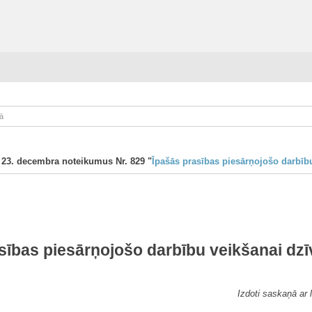
ā
a 23. decembra noteikumus Nr. 829 "
Īpašās prasības piesārņojošo darbīb
sības piesārņojošo darbību veikšanai dz
Izdoti saskaņā ar 