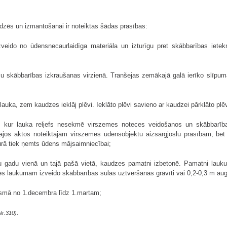
dzēs un izmantošanai ir noteiktas šādas prasības:
izveido no ūdensnecaurlaidīga materiāla un izturīgu pret skābbarības ie
umu skābbarības izkraušanas virzienā. Tranšejas zemākajā galā ierīko slīp
auka, zem kaudzes ieklāj plēvi. Ieklāto plēvi savieno ar kaudzei pārklāto plēv
s, kur lauka reljefs nesekmē virszemes noteces veidošanos un skābbarīb
vajos aktos noteiktajām virszemes ūdensobjektu aizsargjoslu prasībām, bet
urā tiek ņemts ūdens mājsaimniecībai;
tru gadu vienā un tajā pašā vietā, kaudzes pamatni izbetonē. Pamatni lau
es laukumam izveido skābbarības sulas uztveršanas grāvīti vai 0,2-0,3 m aug
posmā no 1.decembra līdz 1.martam;
.
Nr.310)