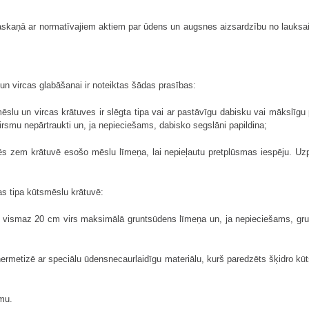
saskaņā ar normatīvajiem aktiem par ūdens un augsnes aizsardzību no lauksai
un vircas glabāšanai ir noteiktas šādas prasības:
ēslu un vircas krātuves ir slēgta tipa vai ar pastāvīgu dabisku vai mākslīg
rsmu nepārtraukti un, ja nepieciešams, dabisko segslāni papildina;
ēs zem krātuvē esošo mēslu līmeņa, lai nepieļautu pretplūsmas iespēju. Uzpi
as tipa kūtsmēslu krātuvē:
ir vismaz 20 cm virs maksimālā gruntsūdens līmeņa un, ja nepieciešams, gr
hermetizē ar speciālu ūdensnecaurlaidīgu materiālu, kurš paredzēts šķidro kū
umu.