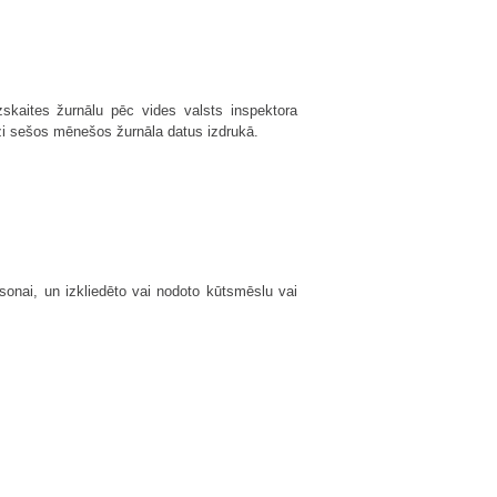
zskaites žurnālu pēc vides valsts inspektora
eizi sešos mēnešos žurnāla datus izdrukā.
rsonai, un izkliedēto vai nodoto kūtsmēslu vai