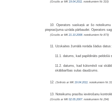
(Grozīts ar MK
19.04.2011.
noteikumiem Nr.310)
10. Operators saskaņā ar šo noteikum
pieprasījuma uzrāda pārbaudei. Operators sagla
(Grozīts ar MK
21.10.2008.
noteikumiem Nr.873)
11. Uzskaites žurnālā norāda šādus datus:
11.1. datums, kad papildināts peldošā s
11.2. datums, kad kūtsmēsli vai skābbar
skābbarības sulas daudzums.
12.
(Svītrots ar MK
19.04.2011.
noteikumiem Nr.31
13. Noteikumu prasību ievērošanu kontrolē 
(Grozīts ar MK
02.05.2007.
noteikumiem Nr.294)