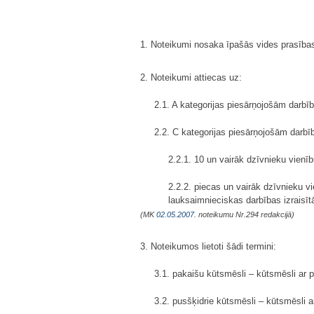
1. Noteikumi nosaka īpašās vides prasības
2. Noteikumi attiecas uz:
2.1. A kategorijas piesārņojošām darbī
2.2. C kategorijas piesārņojošām darbī
2.2.1. 10 un vairāk dzīvnieku vienīb
2.2.2. piecas un vairāk dzīvnieku vi
lauksaimnieciskas darbības izraisītā 
(MK
02.05.2007.
noteikumu Nr.294 redakcijā)
3. Noteikumos lietoti šādi termini:
3.1. pakaišu kūtsmēsli – kūtsmēsli ar 
3.2. pusšķidrie kūtsmēsli – kūtsmēsli a