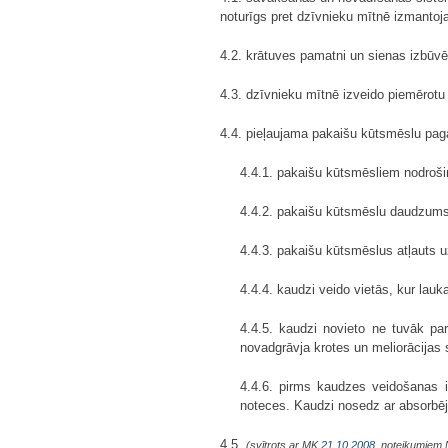
noturīgs pret dzīvnieku mītnē izmantoj
4.2. krātuves pamatni un sienas izbūvē 
4.3. dzīvnieku mītnē izveido piemērotu
4.4. pieļaujama pakaišu kūtsmēslu pag
4.4.1. pakaišu kūtsmēsliem nodrošin
4.4.2. pakaišu kūtsmēslu daudzums 
4.4.3. pakaišu kūtsmēslus atļauts 
4.4.4. kaudzi veido vietās, kur lau
4.4.5. kaudzi novieto ne tuvāk p
novadgrāvja krotes un meliorācijas
4.4.6. pirms kaudzes veidošanas i
noteces. Kaudzi nosedz ar absorbējo
4.5.
(svītrots ar MK
21.10.2008.
noteikumiem 