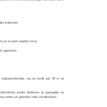
ajām krātuvēm;
ē un no tiem neplūst virca;
slu apjomam;
 mājsaimniecībai, vai ne tuvāk par 30 m no
t kūtsmēslos esošo šķidrumu un pasargātu no
tu noteci un gaistošo vielu iztvaikošanu.