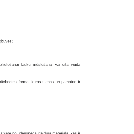
īgbūves;
zlietošanai lauku mēslošanai vai cita veida
s būvbedres forma, kuras sienas un pamatne ir
i
zbūvē no ūdensnecaurlaidīga materiāla, kas ir