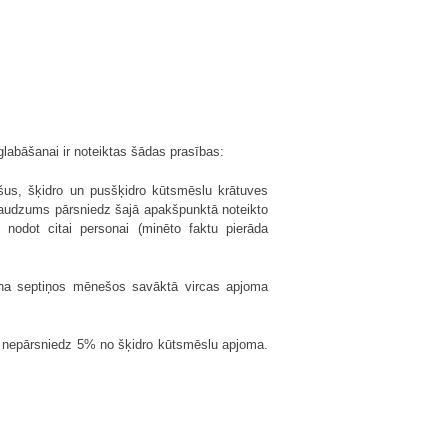
glabāšanai ir noteiktas šādas prasības:
šus, šķidro un pusšķidro kūtsmēslu krātuves
daudzums pārsniedz šajā apakšpunktā noteikto
 nodot citai personai (minēto faktu pierāda
ina septiņos mēnešos savāktā vircas apjoma
ms nepārsniedz 5% no šķidro kūtsmēslu apjoma.