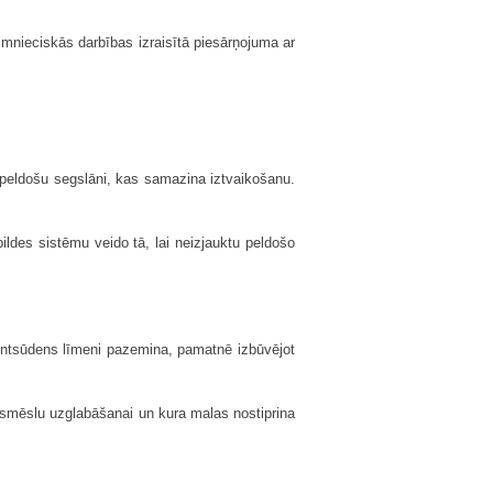
mnieciskās darbības izraisītā piesārņojuma ar
u peldošu segslāni, kas samazina iztvaikošanu.
ldes sistēmu veido tā, lai neizjauktu peldošo
untsūdens līmeni pazemina, pamatnē izbūvējot
tsmēslu uzglabāšanai un kura malas nostiprina