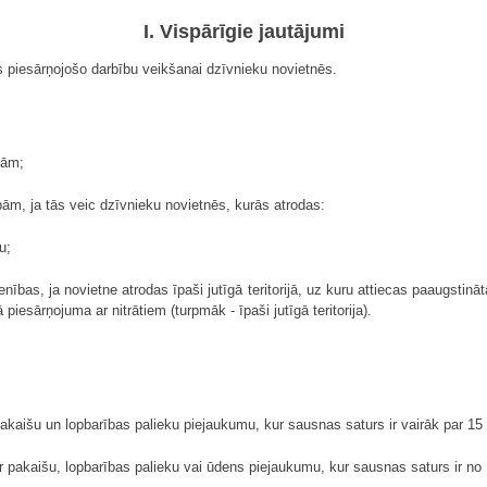
I. Vispārīgie jautājumi
 piesārņojošo darbību veikšanai dzīvnieku novietnēs.
bām;
bām, ja tās veic dzīvnieku novietnēs, kurās atrodas:
u;
enības, ja novietne atrodas īpaši jutīgā teritorijā, uz kuru attiecas paaugsti
piesārņojuma ar nitrātiem (turpmāk - īpaši jutīgā teritorija).
pakaišu un lopbarības palieku piejaukumu, kur sausnas saturs ir vairāk par 15
r pakaišu, lopbarības palieku vai ūdens piejaukumu, kur sausnas saturs ir no 