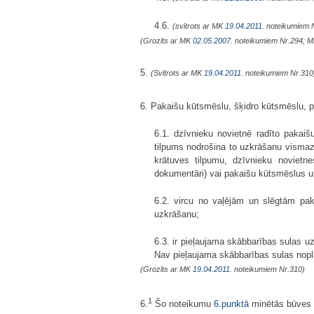
4.6.
(svītrots ar MK
19.04.2011.
noteikumiem 
(Grozīts ar MK
02.05.2007.
noteikumiem Nr.294; 
5.
(Svītrots ar MK
19.04.2011.
noteikumiem Nr.310
6. Pakaišu kūtsmēslu, šķidro kūtsmēslu, pu
6.1. dzīvnieku novietnē radīto paka
tilpums nodrošina to uzkrāšanu visma
krātuves tilpumu, dzīvnieku novietne
dokumentāri) vai pakaišu kūtsmēslus 
6.2. vircu no vaļējām un slēgtām pa
uzkrāšanu;
6.3. ir pieļaujama skābbarības sulas 
Nav pieļaujama skābbarības sulas nopl
(Grozīts ar MK
19.04.2011.
noteikumiem Nr.310)
1
6.
Šo noteikumu
6.punktā
minētās būves b