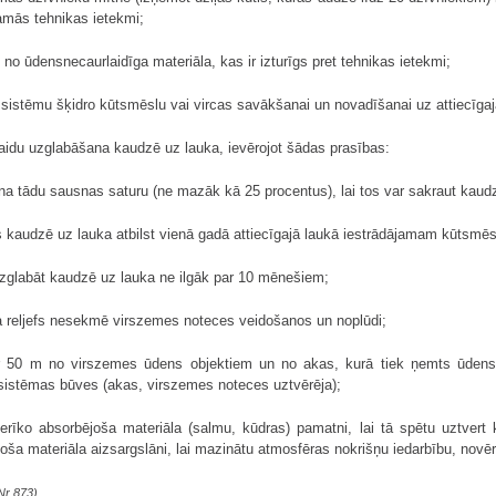
amās tehnikas ietekmi;
no ūdensnecaurlaidīga materiāla, kas ir izturīgs pret tehnikas ietekmi;
 sistēmu šķidro kūtsmēslu vai vircas savākšanai un novadīšanai uz attiecīg
aidu uzglabāšana kaudzē uz lauka, ievērojot šādas prasības:
a tādu sausnas saturu (ne mazāk kā 25 procentus), lai tos var sakraut kaudz
kaudzē uz lauka atbilst vienā gadā attiecīgajā laukā iestrādājamam kūtsmē
uzglabāt kaudzē uz lauka ne ilgāk par 10 mēnešiem;
ka reljefs nesekmē virszemes noteces veidošanos un noplūdi;
ar 50 m no virszemes ūdens objektiem un no akas, kurā tiek ņemts ūdens
 sistēmas būves (akas, virszemes noteces uztvērēja);
erīko absorbējoša materiāla (salmu, kūdras) pamatni, lai tā spētu uztver
ša materiāla aizsargslāni, lai mazinātu atmosfēras nokrišņu iedarbību, novērs
Nr.873)