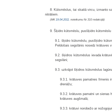
8. Kūtsmēslus, tai skaitā vircu, izmanto 
nitrātiem.
(MK
19.04.2011.
noteikumu Nr.310 redakcijā)
9. Šķidro kūtsmēslu, pusšķidro kūtsmēslu 
9.1. šķidro kūtsmēslu, pusšķidro kūtsm
Peldošais segslānis nosedz krātuves vi
9.2. šķidros kūtsmēslus ievada krātuv
segslāni;
9.3. uzkrājot šķidros kūtsmēslus lagūn
9.3.1. krātuves pamatnes līmenis 
drenāžu;
9.3.2. krātuves pamatni un sienas 
krātuves augšmalā;
9.3.3. krātuvi norobežo ar nožogoj