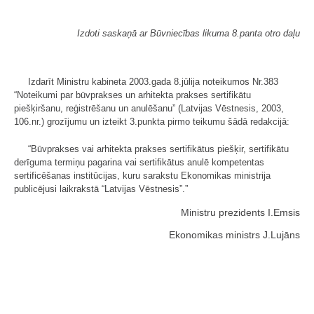
Izdoti saskaņā ar Būvniecības likuma 8.panta otro daļu
Izdarīt Ministru kabineta 2003.gada 8.jūlija noteikumos Nr.383
“Noteikumi par būvprakses un arhitekta prakses sertifikātu
piešķiršanu, reģistrēšanu un anulēšanu” (Latvijas Vēstnesis, 2003,
106.nr.) grozījumu un izteikt 3.punkta pirmo teikumu šādā redakcijā:
“Būvprakses vai arhitekta prakses sertifikātus piešķir, sertifikātu
derīguma termiņu pagarina vai sertifikātus anulē kompetentas
sertificēšanas institūcijas, kuru sarakstu Ekonomikas ministrija
publicējusi laikrakstā “Latvijas Vēstnesis”.”
Ministru prezidents I.Emsis
Ekonomikas ministrs J.Lujāns