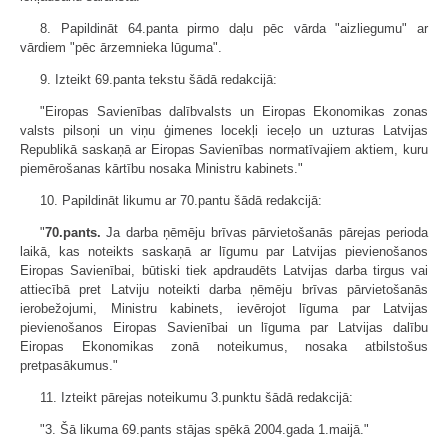
8. Papildināt 64.panta pirmo daļu pēc vārda "aizliegumu" ar
vārdiem "pēc ārzemnieka lūguma".
9. Izteikt 69.panta tekstu šādā redakcijā:
"Eiropas Savienības dalībvalsts un Eiropas Ekonomikas zonas
valsts pilsoņi un viņu ģimenes locekļi ieceļo un uzturas Latvijas
Republikā saskaņā ar Eiropas Savienības normatīvajiem aktiem, kuru
piemērošanas kārtību nosaka Ministru kabinets."
10. Papildināt likumu ar 70.pantu šādā redakcijā:
"
70.pants.
Ja darba ņēmēju brīvas pārvietošanās pārejas perioda
laikā, kas noteikts saskaņā ar līgumu par Latvijas pievienošanos
Eiropas Savienībai, būtiski tiek apdraudēts Latvijas darba tirgus vai
attiecībā pret Latviju noteikti darba ņēmēju brīvas pārvietošanās
ierobežojumi, Ministru kabinets, ievērojot līguma par Latvijas
pievienošanos Eiropas Savienībai un līguma par Latvijas dalību
Eiropas Ekonomikas zonā noteikumus, nosaka atbilstošus
pretpasākumus."
11. Izteikt pārejas noteikumu 3.punktu šādā redakcijā:
"3. Šā likuma 69.pants stājas spēkā 2004.gada 1.maijā."