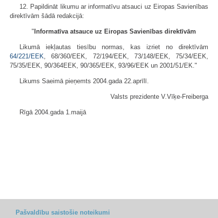
12. Papildināt likumu ar informatīvu atsauci uz Eiropas Savienības
direktīvām šādā redakcijā:
"
Informatīva atsauce uz Eiropas Savienības direktīvām
Likumā iekļautas tiesību normas, kas izriet no direktīvām
64/221/EEK
, 68/360/EEK, 72/194/EEK, 73/148/EEK, 75/34/EEK,
75/35/EEK, 90/364EEK, 90/365/EEK, 93/96/EEK un 2001/51/EK."
Likums Saeimā pieņemts 2004.gada 22.aprīlī.
Valsts prezidente V.Vīķe-Freiberga
Rīgā 2004.gada 1.maijā
Pašvaldību saistošie noteikumi