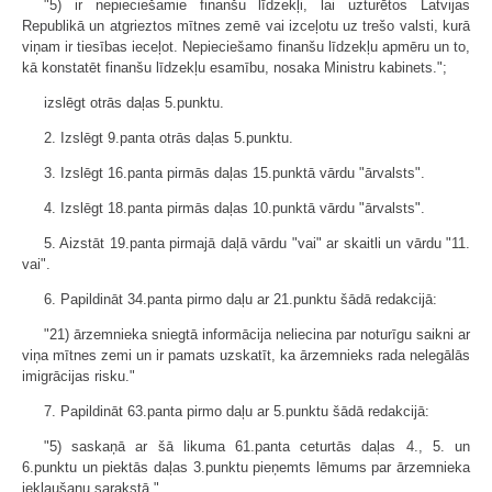
"5) ir nepieciešamie finanšu līdzekļi, lai uzturētos Latvijas
Republikā un atgrieztos mītnes zemē vai izceļotu uz trešo valsti, kurā
viņam ir tiesības ieceļot. Nepieciešamo finanšu līdzekļu apmēru un to,
kā konstatēt finanšu līdzekļu esamību, nosaka Ministru kabinets.";
izslēgt otrās daļas 5.punktu.
2. Izslēgt 9.panta otrās daļas 5.punktu.
3. Izslēgt 16.panta pirmās daļas 15.punktā vārdu "ārvalsts".
4. Izslēgt 18.panta pirmās daļas 10.punktā vārdu "ārvalsts".
5. Aizstāt 19.panta pirmajā daļā vārdu "vai" ar skaitli un vārdu "11.
vai".
6. Papildināt 34.panta pirmo daļu ar 21.punktu šādā redakcijā:
"21) ārzemnieka sniegtā informācija neliecina par noturīgu saikni ar
viņa mītnes zemi un ir pamats uzskatīt, ka ārzemnieks rada nelegālās
imigrācijas risku."
7. Papildināt 63.panta pirmo daļu ar 5.punktu šādā redakcijā:
"5) saskaņā ar šā likuma 61.panta ceturtās daļas 4., 5. un
6.punktu un piektās daļas 3.punktu pieņemts lēmums par ārzemnieka
iekļaušanu sarakstā."