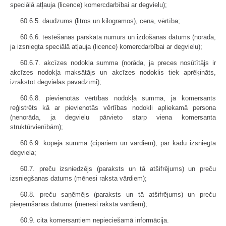
speciālā atļauja (licence) komercdarbībai ar degvielu);
60.6.5. daudzums (litros un kilogramos), cena, vērtība;
60.6.6. testēšanas pārskata numurs un izdošanas datums (norāda,
ja izsniegta speciālā atļauja (licence) komercdarbībai ar degvielu);
60.6.7. akcīzes nodokļa summa (norāda, ja preces nosūtītājs ir
akcīzes nodokļa maksātājs un akcīzes nodoklis tiek aprēķināts,
izrakstot degvielas pavadzīmi);
60.6.8. pievienotās vērtības nodokļa summa, ja komersants
reģistrēts kā ar pievienotās vērtības nodokli apliekamā persona
(nenorāda, ja degvielu pārvieto starp viena komersanta
struktūrvienībām);
60.6.9. kopējā summa (cipariem un vārdiem), par kādu izsniegta
degviela;
60.7. preču izsniedzējs (paraksts un tā atšifrējums) un preču
izsniegšanas datums (mēnesi raksta vārdiem);
60.8. preču saņēmējs (paraksts un tā atšifrējums) un preču
pieņemšanas datums (mēnesi raksta vārdiem);
60.9. cita komersantiem nepieciešamā informācija.