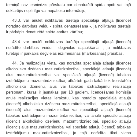
termiņā nav iesniedzis pārskatu par denaturētā spirta apriti vai tajā
deklarējis nepilnīgu vai nepatiesu informāciju;
43.3. var anulēt noliktavas turētāja speciālajā atļaujā (licencē)
norādīto darbības veidu - spirta denaturēšana -, ja noliktavas turētājs
ir pārkāpis denaturētā spirta aprites kārtību;
43.4. var anulēt noliktavas turētāja speciālajā atļaujā (licencē)
norādīto darbības veidu - degvielas sajaukšana -, ja noliktavas
turētājs ir pārkāpis degvielas iezīmēšanas (marķēšanas) prasības.
44. Ja realizācijas vietā, kas norādīta speciālajā atļaujā (licencē)
alkoholisko dzērienu mazumtirdzniecībai, speciālajā atļaujā (licencē)
alus mazumtirdzniecībai vai speciālajā atļaujā (licencē) tabakas
izstrādājumu mazumtirdzniecībai, atkārtoti gada laikā tiek konstatēta
alkoholisko dzērienu, alus vai tabakas izstrādājumu realizācija
personām, kuras ir jaunākas par 18 gadiem, licencēšanas komisija
anulē realizācijas vietas ierakstu, kas norādīts speciālajā atļaujā
(licencē) alkoholisko dzērienu mazumtirdzniecībai, speciālajā atļaujā
(licencē) alus mazumtirdzniecībai vai speciālajā atļaujā (licencē)
tabakas izstrādājumu mazumtirdzniecībai, vai anulē speciālo atļauju
(licenci) alkoholisko dzērienu mazumtirdzniecībai, speciālo atļauju
(licenci) alus mazumtirdzniecībai vai speciālo atļauju (licenci) tabakas
izstrādājumu mazumtirdzniecībai, ja tajā norādīta tikai viena