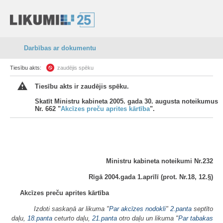
Darbības ar dokumentu
Tiesību akts:
zaudējis spēku
Tiesību akts ir zaudējis spēku.
Skatīt Ministru kabineta 2005. gada 30. augusta noteikumus
Nr. 662 "
Akcīzes preču aprites kārtība
".
Ministru kabineta noteikumi Nr.232
Rīgā 2004.gada 1.aprīlī (prot. Nr.18, 12.§)
Akcīzes preču aprites kārtība
Izdoti saskaņā ar likuma "
Par akcīzes nodokli
"
2.panta
septīto
daļu,
18.panta
ceturto daļu,
21.panta
otro daļu un likuma "
Par tabakas