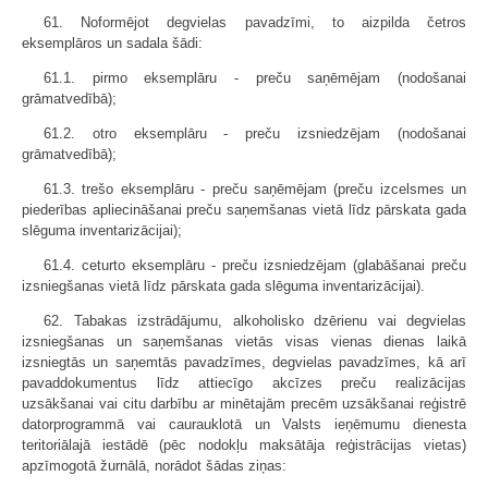
61. Noformējot degvielas pavadzīmi, to aizpilda četros
eksemplāros un sadala šādi:
61.1. pirmo eksemplāru - preču saņēmējam (nodošanai
grāmatvedībā);
61.2. otro eksemplāru - preču izsniedzējam (nodošanai
grāmatvedībā);
61.3. trešo eksemplāru - preču saņēmējam (preču izcelsmes un
piederības apliecināšanai preču saņemšanas vietā līdz pārskata gada
slēguma inventarizācijai);
61.4. ceturto eksemplāru - preču izsniedzējam (glabāšanai preču
izsniegšanas vietā līdz pārskata gada slēguma inventarizācijai).
62. Tabakas izstrādājumu, alkoholisko dzērienu vai degvielas
izsniegšanas un saņemšanas vietās visas vienas dienas laikā
izsniegtās un saņemtās pavadzīmes, degvielas pavadzīmes, kā arī
pavaddokumentus līdz attiecīgo akcīzes preču realizācijas
uzsākšanai vai citu darbību ar minētajām precēm uzsākšanai reģistrē
datorprogrammā vai caurauklotā un Valsts ieņēmumu dienesta
teritoriālajā iestādē (pēc nodokļu maksātāja reģistrācijas vietas)
apzīmogotā žurnālā, norādot šādas ziņas: