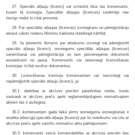
27. Speciālo atļauju (licenci) var izmantot tikai tas komersants,
kuram tā izsniegta. Speciālās atļaujas (licences) saņēmējs nav
tiesīgs nodot to citai personai.
28. Par speciālās atļaujas (licences) izsniegšanu un pārreģistrāciju
iekasē valsts nodevu Ministru kabineta noteiktajā kārtībā.
29. Ja pieņemts lēmums par atteikumu izsniegt vai pārreģistrēt
speciālo atļauju (licenci), iesniegums speciālās atļaujas (licences)
saņemšanai vai pārreģistrācijai un tam pievienojamie dokumenti
iesniedzami no jauna. Komersants var neiesniegt licencēšanas
komisijas rīcībā esošos dokumentus.
30. Licencēšanas komisija komersantam var neizsniegt vai
nepārreģistrēt speciālo atļauju (licenci), ja:
30.1. darbības ar akcīzes precēm paredzētas vietās, kurās
saskaņā ar akcīzes preču apriti reglamentējošajiem normatīvajiem
aktiem tās ir aizliegtas;
30.2. komersantam gada laikā pirms iesnieguma iesniegšanas ir
anulēta attiecīgā speciālā atļauja (licence) par šo noteikumu vai citu ar
akcīzes preču apriti saistītu normatīvo aktu pārkāpumiem;
30.3. komersants veicis komercdarbību ar akcīzes precēm bez