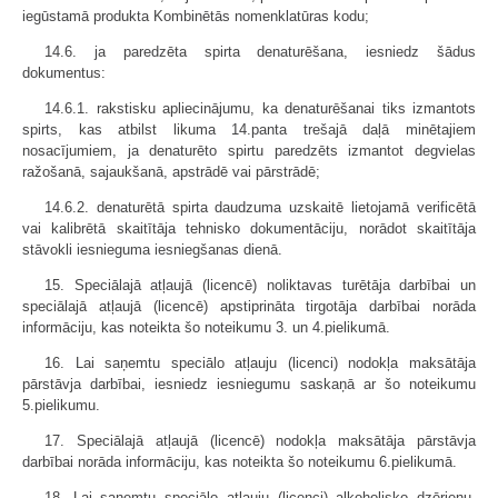
iegūstamā produkta Kombinētās nomenklatūras kodu;
14.6. ja paredzēta spirta denaturēšana, iesniedz šādus
dokumentus:
14.6.1. rakstisku apliecinājumu, ka denaturēšanai tiks izmantots
spirts, kas atbilst likuma 14.panta trešajā daļā minētajiem
nosacījumiem, ja denaturēto spirtu paredzēts izmantot degvielas
ražošanā, sajaukšanā, apstrādē vai pārstrādē;
14.6.2. denaturētā spirta daudzuma uzskaitē lietojamā verificētā
vai kalibrētā skaitītāja tehnisko dokumentāciju, norādot skaitītāja
stāvokli iesnieguma iesniegšanas dienā.
15. Speciālajā atļaujā (licencē) noliktavas turētāja darbībai un
speciālajā atļaujā (licencē) apstiprināta tirgotāja darbībai norāda
informāciju, kas noteikta šo noteikumu 3. un 4.pielikumā.
16. Lai saņemtu speciālo atļauju (licenci) nodokļa maksātāja
pārstāvja darbībai, iesniedz iesniegumu saskaņā ar šo noteikumu
5.pielikumu.
17. Speciālajā atļaujā (licencē) nodokļa maksātāja pārstāvja
darbībai norāda informāciju, kas noteikta šo noteikumu 6.pielikumā.
18. Lai saņemtu speciālo atļauju (licenci) alkoholisko dzērienu,