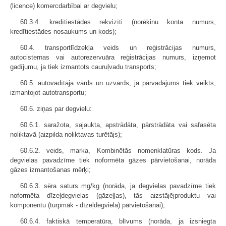
(licence) komercdarbībai ar degvielu;
60.3.4. kredītiestādes rekvizīti (norēķinu konta numurs,
kredītiestādes nosaukums un kods);
60.4. transportlīdzekļa veids un reģistrācijas numurs,
autocisternas vai autorezervuāra reģistrācijas numurs, izņemot
gadījumu, ja tiek izmantots cauruļvadu transports;
60.5. autovadītāja vārds un uzvārds, ja pārvadājums tiek veikts,
izmantojot autotransportu;
60.6. ziņas par degvielu:
60.6.1. saražota, sajaukta, apstrādāta, pārstrādāta vai safasēta
noliktavā (aizpilda noliktavas turētājs);
60.6.2. veids, marka, Kombinētās nomenklatūras kods. Ja
degvielas pavadzīme tiek noformēta gāzes pārvietošanai, norāda
gāzes izmantošanas mērķi;
60.6.3. sēra saturs mg/kg (norāda, ja degvielas pavadzīme tiek
noformēta dīzeļdegvielas (gāzeļļas), tās aizstājējproduktu vai
komponentu (turpmāk - dīzeļdegviela) pārvietošanai);
60.6.4. faktiskā temperatūra, blīvums (norāda, ja izsniegta