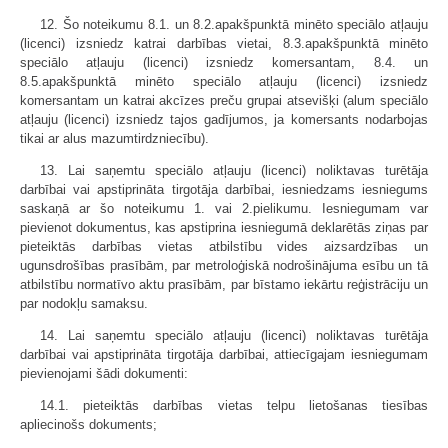
12. Šo noteikumu 8.1. un 8.2.apakšpunktā minēto speciālo atļauju
(licenci) izsniedz katrai darbības vietai, 8.3.apakšpunktā minēto
speciālo atļauju (licenci) izsniedz komersantam, 8.4. un
8.5.apakšpunktā minēto speciālo atļauju (licenci) izsniedz
komersantam un katrai akcīzes preču grupai atsevišķi (alum speciālo
atļauju (licenci) izsniedz tajos gadījumos, ja komersants nodarbojas
tikai ar alus mazumtirdzniecību).
13. Lai saņemtu speciālo atļauju (licenci) noliktavas turētāja
darbībai vai apstiprināta tirgotāja darbībai, iesniedzams iesniegums
saskaņā ar šo noteikumu 1. vai 2.pielikumu. Iesniegumam var
pievienot dokumentus, kas apstiprina iesniegumā deklarētās ziņas par
pieteiktās darbības vietas atbilstību vides aizsardzības un
ugunsdrošības prasībām, par metroloģiskā nodrošinājuma esību un tā
atbilstību normatīvo aktu prasībām, par bīstamo iekārtu reģistrāciju un
par nodokļu samaksu.
14. Lai saņemtu speciālo atļauju (licenci) noliktavas turētāja
darbībai vai apstiprināta tirgotāja darbībai, attiecīgajam iesniegumam
pievienojami šādi dokumenti:
14.1. pieteiktās darbības vietas telpu lietošanas tiesības
apliecinošs dokuments;