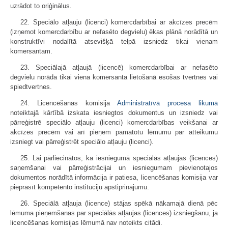
uzrādot to oriģinālus.
22. Speciālo atļauju (licenci) komercdarbībai ar akcīzes precēm
(izņemot komercdarbību ar nefasēto degvielu) ēkas plānā norādītā un
konstruktīvi nodalītā atsevišķā telpā izsniedz tikai vienam
komersantam.
23. Speciālajā atļaujā (licencē) komercdarbībai ar nefasēto
degvielu norāda tikai viena komersanta lietošanā esošas tvertnes vai
spiedtvertnes.
24. Licencēšanas komisija
Administratīvā procesa likumā
noteiktajā kārtībā izskata iesniegtos dokumentus un izsniedz vai
pārreģistrē speciālo atļauju (licenci) komercdarbības veikšanai ar
akcīzes precēm vai arī pieņem pamatotu lēmumu par atteikumu
izsniegt vai pārreģistrēt speciālo atļauju (licenci).
25. Lai pārliecinātos, ka iesniegumā speciālās atļaujas (licences)
saņemšanai vai pārreģistrācijai un iesniegumam pievienotajos
dokumentos norādītā informācija ir patiesa, licencēšanas komisija var
pieprasīt kompetento institūciju apstiprinājumu.
26. Speciālā atļauja (licence) stājas spēkā nākamajā dienā pēc
lēmuma pieņemšanas par speciālās atļaujas (licences) izsniegšanu, ja
licencēšanas komisijas lēmumā nav noteikts citādi.