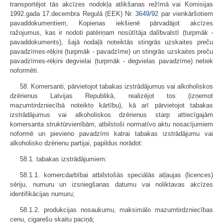
transportējot tās akcīzes nodokļa atlikšanas režīmā vai Komisijas
1992.gada 17.decembra Regulā (EEK) Nr.
3649/92
par vienkāršotiem
pavaddokumentiem, Kopienas iekšienē pārvadājot akcīzes
ražojumus, kas ir nodoti patēriņam nosūtītāja dalībvalstī (turpmāk -
pavaddokuments), šajā nodaļā noteiktās stingrās uzskaites preču
pavadzīmes-rēķini (turpmāk - pavadzīme) un stingrās uzskaites preču
pavadzīmes-rēķini degvielai (turpmāk - degvielas pavadzīme) netiek
noformēti.
58. Komersanti, pārvietojot tabakas izstrādājumus vai alkoholiskos
dzērienus Latvijas Republikā, realizējot tos (izņemot
mazumtirdzniecībā noteikto kārtību), kā arī pārvietojot tabakas
izstrādājumus vai alkoholiskos dzērienus starp attiecīgajām
komersanta struktūrvienībām, atbilstoši normatīvo aktu nosacījumiem
noformē un pievieno pavadzīmi katrai tabakas izstrādājumu vai
alkoholisko dzērienu partijai, papildus norādot:
58.1. tabakas izstrādājumiem:
58.1.1. komercdarbībai atbilstošās speciālās atļaujas (licences)
sēriju, numuru un izsniegšanas datumu vai noliktavas akcīzes
identifikācijas numuru;
58.1.2. produkcijas nosaukumu, maksimālo mazumtirdzniecības
cenu, cigarešu skaitu paciņā;