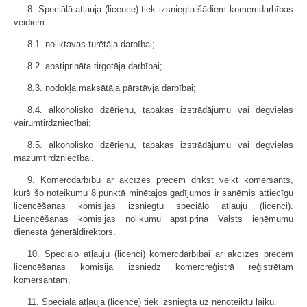
8. Speciālā atļauja (licence) tiek izsniegta šādiem komercdarbības
veidiem:
8.1. noliktavas turētāja darbībai;
8.2. apstiprināta tirgotāja darbībai;
8.3. nodokļa maksātāja pārstāvja darbībai;
8.4. alkoholisko dzērienu, tabakas izstrādājumu vai degvielas
vairumtirdzniecībai;
8.5. alkoholisko dzērienu, tabakas izstrādājumu vai degvielas
mazumtirdzniecībai.
9. Komercdarbību ar akcīzes precēm drīkst veikt komersants,
kurš šo noteikumu 8.punktā minētajos gadījumos ir saņēmis attiecīgu
licencēšanas komisijas izsniegtu speciālo atļauju (licenci).
Licencēšanas komisijas nolikumu apstiprina Valsts ieņēmumu
dienesta ģenerāldirektors.
10. Speciālo atļauju (licenci) komercdarbībai ar akcīzes precēm
licencēšanas komisija izsniedz komercreģistrā reģistrētam
komersantam.
11. Speciālā atļauja (licence) tiek izsniegta uz nenoteiktu laiku.