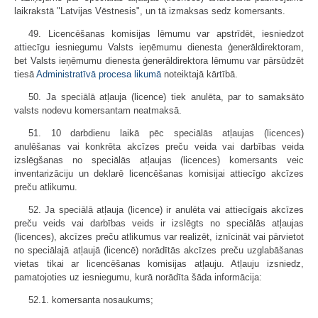
laikrakstā "Latvijas Vēstnesis", un tā izmaksas sedz komersants.
49. Licencēšanas komisijas lēmumu var apstrīdēt, iesniedzot
attiecīgu iesniegumu Valsts ieņēmumu dienesta ģenerāldirektoram,
bet Valsts ieņēmumu dienesta ģenerāldirektora lēmumu var pārsūdzēt
tiesā
Administratīvā procesa likumā
noteiktajā kārtībā.
50. Ja speciālā atļauja (licence) tiek anulēta, par to samaksāto
valsts nodevu komersantam neatmaksā.
51. 10 darbdienu laikā pēc speciālās atļaujas (licences)
anulēšanas vai konkrēta akcīzes preču veida vai darbības veida
izslēgšanas no speciālās atļaujas (licences) komersants veic
inventarizāciju un deklarē licencēšanas komisijai attiecīgo akcīzes
preču atlikumu.
52. Ja speciālā atļauja (licence) ir anulēta vai attiecīgais akcīzes
preču veids vai darbības veids ir izslēgts no speciālās atļaujas
(licences), akcīzes preču atlikumus var realizēt, iznīcināt vai pārvietot
no speciālajā atļaujā (licencē) norādītās akcīzes preču uzglabāšanas
vietas tikai ar licencēšanas komisijas atļauju. Atļauju izsniedz,
pamatojoties uz iesniegumu, kurā norādīta šāda informācija:
52.1. komersanta nosaukums;