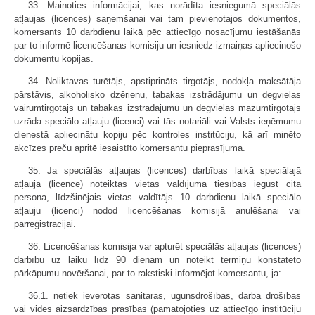
33. Mainoties informācijai, kas norādīta iesniegumā speciālās
atļaujas (licences) saņemšanai vai tam pievienotajos dokumentos,
komersants 10 darbdienu laikā pēc attiecīgo nosacījumu iestāšanās
par to informē licencēšanas komisiju un iesniedz izmaiņas apliecinošo
dokumentu kopijas.
34. Noliktavas turētājs, apstiprināts tirgotājs, nodokļa maksātāja
pārstāvis, alkoholisko dzērienu, tabakas izstrādājumu un degvielas
vairumtirgotājs un tabakas izstrādājumu un degvielas mazumtirgotājs
uzrāda speciālo atļauju (licenci) vai tās notariāli vai Valsts ieņēmumu
dienestā apliecinātu kopiju pēc kontroles institūciju, kā arī minēto
akcīzes preču apritē iesaistīto komersantu pieprasījuma.
35. Ja speciālās atļaujas (licences) darbības laikā speciālajā
atļaujā (licencē) noteiktās vietas valdījuma tiesības iegūst cita
persona, līdzšinējais vietas valdītājs 10 darbdienu laikā speciālo
atļauju (licenci) nodod licencēšanas komisijā anulēšanai vai
pārreģistrācijai.
36. Licencēšanas komisija var apturēt speciālās atļaujas (licences)
darbību uz laiku līdz 90 dienām un noteikt termiņu konstatēto
pārkāpumu novēršanai, par to rakstiski informējot komersantu, ja:
36.1. netiek ievērotas sanitārās, ugunsdrošības, darba drošības
vai vides aizsardzības prasības (pamatojoties uz attiecīgo institūciju