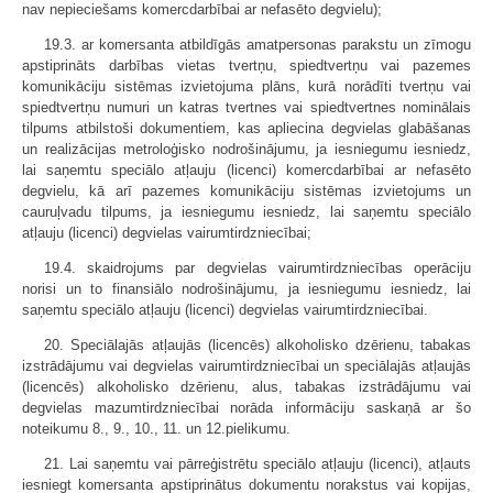
nav nepieciešams komercdarbībai ar nefasēto degvielu);
19.3. ar komersanta atbildīgās amatpersonas parakstu un zīmogu
apstiprināts darbības vietas tvertņu, spiedtvertņu vai pazemes
komunikāciju sistēmas izvietojuma plāns, kurā norādīti tvertņu vai
spiedtvertņu numuri un katras tvertnes vai spiedtvertnes nominālais
tilpums atbilstoši dokumentiem, kas apliecina degvielas glabāšanas
un realizācijas metroloģisko nodrošinājumu, ja iesniegumu iesniedz,
lai saņemtu speciālo atļauju (licenci) komercdarbībai ar nefasēto
degvielu, kā arī pazemes komunikāciju sistēmas izvietojums un
cauruļvadu tilpums, ja iesniegumu iesniedz, lai saņemtu speciālo
atļauju (licenci) degvielas vairumtirdzniecībai;
19.4. skaidrojums par degvielas vairumtirdzniecības operāciju
norisi un to finansiālo nodrošinājumu, ja iesniegumu iesniedz, lai
saņemtu speciālo atļauju (licenci) degvielas vairumtirdzniecībai.
20. Speciālajās atļaujās (licencēs) alkoholisko dzērienu, tabakas
izstrādājumu vai degvielas vairumtirdzniecībai un speciālajās atļaujās
(licencēs) alkoholisko dzērienu, alus, tabakas izstrādājumu vai
degvielas mazumtirdzniecībai norāda informāciju saskaņā ar šo
noteikumu 8., 9., 10., 11. un 12.pielikumu.
21. Lai saņemtu vai pārreģistrētu speciālo atļauju (licenci), atļauts
iesniegt komersanta apstiprinātus dokumentu norakstus vai kopijas,