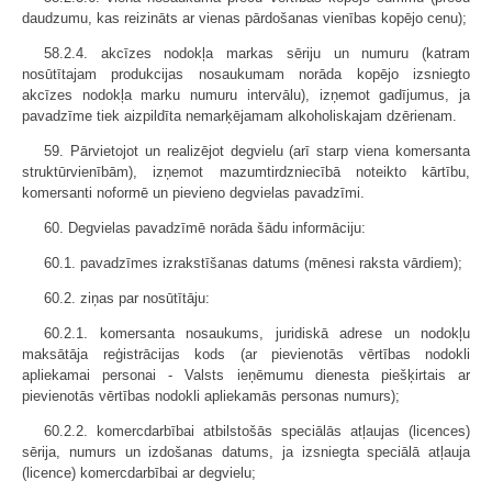
daudzumu, kas reizināts ar vienas pārdošanas vienības kopējo cenu);
58.2.4. akcīzes nodokļa markas sēriju un numuru (katram
nosūtītajam produkcijas nosaukumam norāda kopējo izsniegto
akcīzes nodokļa marku numuru intervālu), izņemot gadījumus, ja
pavadzīme tiek aizpildīta nemarķējamam alkoholiskajam dzērienam.
59. Pārvietojot un realizējot degvielu (arī starp viena komersanta
struktūrvienībām), izņemot mazumtirdzniecībā noteikto kārtību,
komersanti noformē un pievieno degvielas pavadzīmi.
60. Degvielas pavadzīmē norāda šādu informāciju:
60.1. pavadzīmes izrakstīšanas datums (mēnesi raksta vārdiem);
60.2. ziņas par nosūtītāju:
60.2.1. komersanta nosaukums, juridiskā adrese un nodokļu
maksātāja reģistrācijas kods (ar pievienotās vērtības nodokli
apliekamai personai - Valsts ieņēmumu dienesta piešķirtais ar
pievienotās vērtības nodokli apliekamās personas numurs);
60.2.2. komercdarbībai atbilstošās speciālās atļaujas (licences)
sērija, numurs un izdošanas datums, ja izsniegta speciālā atļauja
(licence) komercdarbībai ar degvielu;