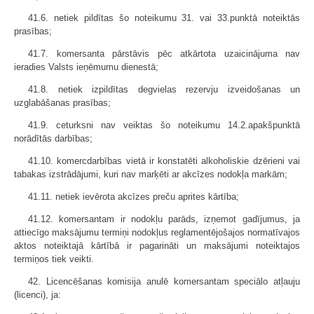
41.6. netiek pildītas šo noteikumu 31. vai 33.punktā noteiktās
prasības;
41.7. komersanta pārstāvis pēc atkārtota uzaicinājuma nav
ieradies Valsts ieņēmumu dienestā;
41.8. netiek izpildītas degvielas rezervju izveidošanas un
uzglabāšanas prasības;
41.9. ceturksni nav veiktas šo noteikumu 14.2.apakšpunktā
norādītās darbības;
41.10. komercdarbības vietā ir konstatēti alkoholiskie dzērieni vai
tabakas izstrādājumi, kuri nav marķēti ar akcīzes nodokļa markām;
41.11. netiek ievērota akcīzes preču aprites kārtība;
41.12. komersantam ir nodokļu parāds, izņemot gadījumus, ja
attiecīgo maksājumu termiņi nodokļus reglamentējošajos normatīvajos
aktos noteiktajā kārtībā ir pagarināti un maksājumi noteiktajos
termiņos tiek veikti.
42. Licencēšanas komisija anulē komersantam speciālo atļauju
(licenci), ja: