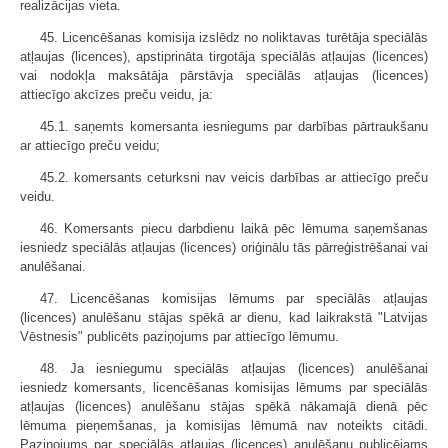
realizācijas vieta.
45. Licencēšanas komisija izslēdz no noliktavas turētāja speciālās
atļaujas (licences), apstiprināta tirgotāja speciālās atļaujas (licences)
vai nodokļa maksātāja pārstāvja speciālās atļaujas (licences)
attiecīgo akcīzes preču veidu, ja:
45.1. saņemts komersanta iesniegums par darbības pārtraukšanu
ar attiecīgo preču veidu;
45.2. komersants ceturksni nav veicis darbības ar attiecīgo preču
veidu.
46. Komersants piecu darbdienu laikā pēc lēmuma saņemšanas
iesniedz speciālās atļaujas (licences) oriģinālu tās pārreģistrēšanai vai
anulēšanai.
47. Licencēšanas komisijas lēmums par speciālās atļaujas
(licences) anulēšanu stājas spēkā ar dienu, kad laikrakstā "Latvijas
Vēstnesis" publicēts paziņojums par attiecīgo lēmumu.
48. Ja iesniegumu speciālās atļaujas (licences) anulēšanai
iesniedz komersants, licencēšanas komisijas lēmums par speciālās
atļaujas (licences) anulēšanu stājas spēkā nākamajā dienā pēc
lēmuma pieņemšanas, ja komisijas lēmumā nav noteikts citādi.
Paziņojums par speciālās atļaujas (licences) anulēšanu publicējams