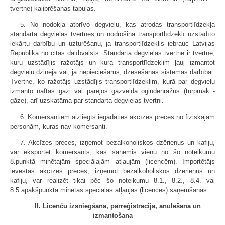
tvertne) kalibrēšanas tabulas.
5. No nodokļa atbrīvo degvielu, kas atrodas transportlīdzekļa
standarta degvielas tvertnēs un nodrošina transportlīdzeklī uzstādīto
iekārtu darbību un uzturēšanu, ja transportlīdzeklis iebrauc Latvijas
Republikā no citas dalībvalsts. Standarta degvielas tvertne ir tvertne,
kuru uzstādījis ražotājs un kura transportlīdzeklim ļauj izmantot
degvielu dzinēja vai, ja nepieciešams, dzesēšanas sistēmas darbībai.
Tvertne, ko ražotājs uzstādījis transportlīdzeklim, kurā par degvielu
izmanto naftas gāzi vai pārējos gāzveida ogļūdeņražus (turpmāk -
gāze), arī uzskatāma par standarta degvielas tvertni.
6. Komersantiem aizliegts iegādāties akcīzes preces no fiziskajām
personām, kuras nav komersanti.
7. Akcīzes preces, izņemot bezalkoholiskos dzērienus un kafiju,
var eksportēt komersants, kas saņēmis vienu no šo noteikumu
8.punktā minētajām speciālajām atļaujām (licencēm). Importētājs
ievestās akcīzes preces, izņemot bezalkoholiskos dzērienus un
kafiju, var realizēt tikai pēc šo noteikumu 8.1., 8.2., 8.4. vai
8.5.apakšpunktā minētās speciālās atļaujas (licences) saņemšanas.
II. Licenču izsniegšana, pārreģistrācija, anulēšana un
izmantošana