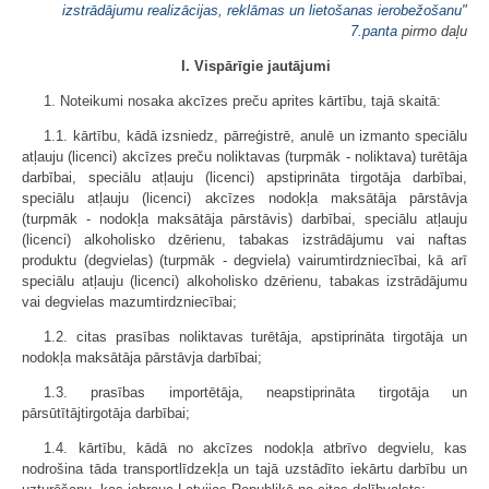
izstrādājumu realizācijas, reklāmas un lietošanas ierobežošanu
"
7.panta
pirmo daļu
I. Vispārīgie jautājumi
1. Noteikumi nosaka akcīzes preču aprites kārtību, tajā skaitā:
1.1. kārtību, kādā izsniedz, pārreģistrē, anulē un izmanto speciālu
atļauju (licenci) akcīzes preču noliktavas (turpmāk - noliktava) turētāja
darbībai, speciālu atļauju (licenci) apstiprināta tirgotāja darbībai,
speciālu atļauju (licenci) akcīzes nodokļa maksātāja pārstāvja
(turpmāk - nodokļa maksātāja pārstāvis) darbībai, speciālu atļauju
(licenci) alkoholisko dzērienu, tabakas izstrādājumu vai naftas
produktu (degvielas) (turpmāk - degviela) vairumtirdzniecībai, kā arī
speciālu atļauju (licenci) alkoholisko dzērienu, tabakas izstrādājumu
vai degvielas mazumtirdzniecībai;
1.2. citas prasības noliktavas turētāja, apstiprināta tirgotāja un
nodokļa maksātāja pārstāvja darbībai;
1.3. prasības importētāja, neapstiprināta tirgotāja un
pārsūtītājtirgotāja darbībai;
1.4. kārtību, kādā no akcīzes nodokļa atbrīvo degvielu, kas
nodrošina tāda transportlīdzekļa un tajā uzstādīto iekārtu darbību un