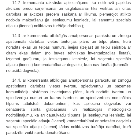
14.2. komersanta rakstisks apliecinājums, ka noliktavā papildus
akcīzes preču saņemšanai un uzglabāšanai tiks veiktas arī citas
darbības ar akcīzes precēm saskaņā ar likumu, piemērojot atlikto
nodokļa maksāšanu (ja iesniegumu iesniedz, lai saņemtu speciālo
atļauju (licenci) noliktavas turētāja darbībai);
14.3. ar komersanta atbildīgās amatpersonas parakstu un zīmogu
apstiprināts darbības vietas teritorijas plāns un telpu plāns, kurā
norādīts ēkas un telpas numurs, ieejas (izejas) un telpu saistība ar
citām ēkas daļām (no būves tehniskās inventarizācijas lietas),
izņemot gadījumu, ja iesniegumu iesniedz, lai saņemtu speciālo
atļauju (licenci) komercdarbībai ar degvielu, kura nav fasēta (turpmāk -
nefasētā degviela);
14.4. ar komersanta atbildīgās amatpersonas parakstu un zīmogu
apstiprināts darbības vietas tvertņu, spiedtvertņu un pazemes
komunikāciju sistēmas izvietojuma plāns, kurā norādīti tvertņu un
spiedtvertņu numuri un katras tvertnes un spiedtvertnes nominālais
tilpums atbilstoši dokumentiem, kas apliecina degvielas vai
denaturētā spirta glabāšanas un realizācijas metroloģisko
nodrošinājumu, kā arī cauruļvadu tilpums, ja iesniegumu iesniedz, lai
saņemtu speciālo atļauju (licenci) komercdarbībai ar nefasēto degvielu
vai speciālo atļauju (licenci) tādas noliktavas turētāja darbībai, kurā
paredzēts veikt spirta denaturēšanu;