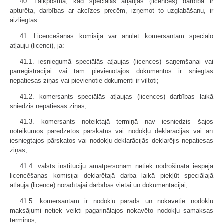
40. Laikposmā, kad speciālās atļaujas (licences) darbība ir
apturēta, darbības ar akcīzes precēm, izņemot to uzglabāšanu, ir
aizliegtas.
41. Licencēšanas komisija var anulēt komersantam speciālo
atļauju (licenci), ja:
41.1. iesniegumā speciālās atļaujas (licences) saņemšanai vai
pārreģistrācijai vai tam pievienotajos dokumentos ir sniegtas
nepatiesas ziņas vai pievienotie dokumenti ir viltoti;
41.2. komersants speciālās atļaujas (licences) darbības laikā
sniedzis nepatiesas ziņas;
41.3. komersants noteiktajā termiņā nav iesniedzis šajos
noteikumos paredzētos pārskatus vai nodokļu deklarācijas vai arī
iesniegtajos pārskatos vai nodokļu deklarācijās deklarējis nepatiesas
ziņas;
41.4. valsts institūciju amatpersonām netiek nodrošināta iespēja
licencēšanas komisijai deklarētajā darba laikā piekļūt speciālajā
atļaujā (licencē) norādītajai darbības vietai un dokumentācijai;
41.5. komersantam ir nodokļu parāds un nokavētie nodokļu
maksājumi netiek veikti pagarinātajos nokavēto nodokļu samaksas
termiņos;