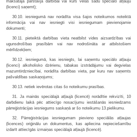
maksātāja pārstāvja darbībai vai kurš vēlas šādu speciālo atļauju
(licenci) saņemt);
30.10. iesniegumā nav norādīta visa šajos noteikumos noteiktā
informācija vai nav iesniegti visi iesniegumam pievienojamie
dokumenti;
30.11. pieteiktā darbības vieta neatbilst vides aizsardzības vai
ugunsdrošības prasībām vai nav nodrošināta ar atbilstošiem
mērlīdzekļiem;
30.12. iesniegumā, kas iesniegts, lai saņemtu speciālo atļauju
(licenci) alkoholisko dzērienu, tabakas izstrādājumu vai degvielas
mazumtirdzniecībai, norādīta darbības vieta, par kuru nav saņemts
pašvaldības saskaņojums;
30.13. netiek ievērotas citas šo noteikumu prasības.
31. Ja mainās speciālajā atļaujā (licencē) norādītie rekvizīti, 10
darbdienu laikā pēc attiecīgo nosacījumu iestāšanās iesniedzams
pārreģistrācijas iesniegums saskaņā ar šo noteikumu 13.pielikumu.
32. Pārreģistrācijas iesniegumam pievieno speciālās atļaujas
(licences) oriģinālu un dokumentus, kas apliecina nepieciešamību
izdarīt attiecīgās izmaiņas speciālajā atļaujā (licencē).