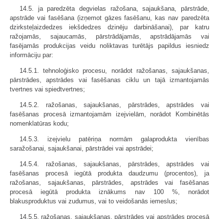
14.5. ja paredzēta degvielas ražošana, sajaukšana, pārstrāde,
apstrāde vai fasēšana (izņemot gāzes fasēšanu, kas nav paredzēta
dzirksteļaizdedzes iekšdedzes dzinēju darbināšanai), par katru
ražojamās, sajaucamās, pārstrādājamās, apstrādājamās vai
fasējamās produkcijas veidu noliktavas turētājs papildus iesniedz
informāciju par:
14.5.1. tehnoloģisko procesu, norādot ražošanas, sajaukšanas,
pārstrādes, apstrādes vai fasēšanas ciklu un tajā izmantojamās
tvertnes vai spiedtvertnes;
14.5.2. ražošanas, sajaukšanas, pārstrādes, apstrādes vai
fasēšanas procesā izmantojamām izejvielām, norādot Kombinētās
nomenklatūras kodu;
14.5.3. izejvielu patēriņa normām galaprodukta vienības
saražošanai, sajaukšanai, pārstrādei vai apstrādei;
14.5.4. ražošanas, sajaukšanas, pārstrādes, apstrādes vai
fasēšanas procesā iegūtā produkta daudzumu (procentos), ja
ražošanas, sajaukšanas, pārstrādes, apstrādes vai fasēšanas
procesā iegūtā produkta iznākums nav 100 %, norādot
blakusproduktus vai zudumus, vai to veidošanās iemeslus;
14.5.5. ražošanas, sajaukšanas, pārstrādes vai apstrādes procesā