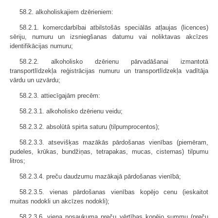
58.2. alkoholiskajiem dzērieniem:
58.2.1. komercdarbībai atbilstošās speciālās atļaujas (licences)
sēriju, numuru un izsniegšanas datumu vai noliktavas akcīzes
identifikācijas numuru;
58.2.2. alkoholisko dzērienu pārvadāšanai izmantotā
transportlīdzekļa reģistrācijas numuru un transportlīdzekļa vadītāja
vārdu un uzvārdu;
58.2.3. attiecīgajām precēm:
58.2.3.1. alkoholisko dzērienu veidu;
58.2.3.2. absolūtā spirta saturu (tilpumprocentos);
58.2.3.3. atsevišķas mazākās pārdošanas vienības (piemēram,
pudeles, krūkas, bundžiņas, tetrapakas, mucas, cisternas) tilpumu
litros;
58.2.3.4. preču daudzumu mazākajā pārdošanas vienībā;
58.2.3.5. vienas pārdošanas vienības kopējo cenu (ieskaitot
muitas nodokli un akcīzes nodokli);
58.2.3.6. viena nosaukuma preču vērtības kopējo summu (preču