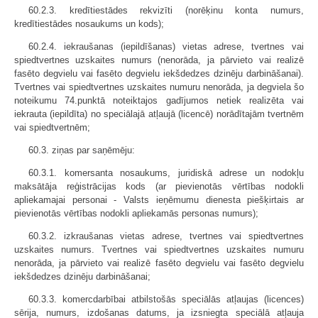
60.2.3. kredītiestādes rekvizīti (norēķinu konta numurs,
kredītiestādes nosaukums un kods);
60.2.4. iekraušanas (iepildīšanas) vietas adrese, tvertnes vai
spiedtvertnes uzskaites numurs (nenorāda, ja pārvieto vai realizē
fasēto degvielu vai fasēto degvielu iekšdedzes dzinēju darbināšanai).
Tvertnes vai spiedtvertnes uzskaites numuru nenorāda, ja degviela šo
noteikumu 74.punktā noteiktajos gadījumos netiek realizēta vai
iekrauta (iepildīta) no speciālajā atļaujā (licencē) norādītajām tvertnēm
vai spiedtvertnēm;
60.3. ziņas par saņēmēju:
60.3.1. komersanta nosaukums, juridiskā adrese un nodokļu
maksātāja reģistrācijas kods (ar pievienotās vērtības nodokli
apliekamajai personai - Valsts ieņēmumu dienesta piešķirtais ar
pievienotās vērtības nodokli apliekamās personas numurs);
60.3.2. izkraušanas vietas adrese, tvertnes vai spiedtvertnes
uzskaites numurs. Tvertnes vai spiedtvertnes uzskaites numuru
nenorāda, ja pārvieto vai realizē fasēto degvielu vai fasēto degvielu
iekšdedzes dzinēju darbināšanai;
60.3.3. komercdarbībai atbilstošās speciālās atļaujas (licences)
sērija, numurs, izdošanas datums, ja izsniegta speciālā atļauja