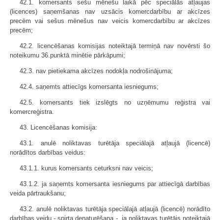
42.1. komersants sešu mēnešu laikā pēc speciālās atļaujas
(licences) saņemšanas nav uzsācis komercdarbību ar akcīzes
precēm vai sešus mēnešus nav veicis komercdarbību ar akcīzes
precēm;
42.2. licencēšanas komisijas noteiktajā termiņā nav novērsti šo
noteikumu 36.punktā minētie pārkāpumi;
42.3. nav pietiekama akcīzes nodokļa nodrošinājuma;
42.4. saņemts attiecīgs komersanta iesniegums;
42.5. komersants tiek izslēgts no uzņēmumu reģistra vai
komercreģistra.
43. Licencēšanas komisija:
43.1. anulē noliktavas turētāja speciālajā atļaujā (licencē)
norādītos darbības veidus:
43.1.1. kurus komersants ceturksni nav veicis;
43.1.2. ja saņemts komersanta iesniegums par attiecīgā darbības
veida pārtraukšanu;
43.2. anulē noliktavas turētāja speciālajā atļaujā (licencē) norādīto
darbības veidu - spirta denaturēšana -, ja noliktavas turētājs noteiktajā