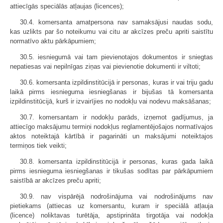
attiecīgās speciālās atļaujas (licences);
30.4. komersanta amatpersona nav samaksājusi naudas sodu,
kas uzlikts par šo noteikumu vai citu ar akcīzes preču apriti saistītu
normatīvo aktu pārkāpumiem;
30.5. iesniegumā vai tam pievienotajos dokumentos ir sniegtas
nepatiesas vai nepilnīgas ziņas vai pievienotie dokumenti ir viltoti;
30.6. komersanta izpildinstitūcijā ir personas, kuras ir vai triju gadu
laikā pirms iesnieguma iesniegšanas ir bijušas tā komersanta
izpildinstitūcijā, kurš ir izvairījies no nodokļu vai nodevu maksāšanas;
30.7. komersantam ir nodokļu parāds, izņemot gadījumus, ja
attiecīgo maksājumu termiņi nodokļus reglamentējošajos normatīvajos
aktos noteiktajā kārtībā ir pagarināti un maksājumi noteiktajos
termiņos tiek veikti;
30.8. komersanta izpildinstitūcijā ir personas, kuras gada laikā
pirms iesnieguma iesniegšanas ir tikušas sodītas par pārkāpumiem
saistībā ar akcīzes preču apriti;
30.9. nav vispārējā nodrošinājuma vai nodrošinājums nav
pietiekams (attiecas uz komersantu, kuram ir speciālā atļauja
(licence) noliktavas turētāja, apstiprināta tirgotāja vai nodokļa