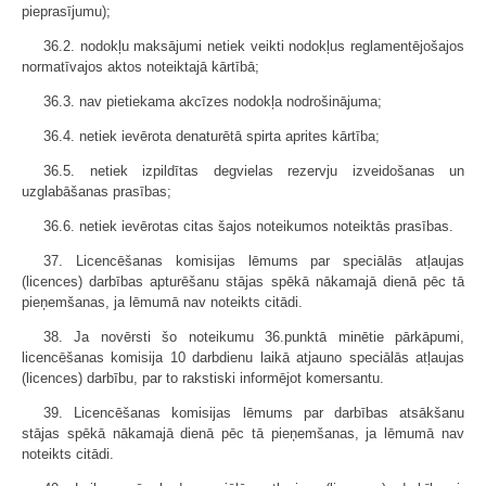
pieprasījumu);
36.2. nodokļu maksājumi netiek veikti nodokļus reglamentējošajos
normatīvajos aktos noteiktajā kārtībā;
36.3. nav pietiekama akcīzes nodokļa nodrošinājuma;
36.4. netiek ievērota denaturētā spirta aprites kārtība;
36.5. netiek izpildītas degvielas rezervju izveidošanas un
uzglabāšanas prasības;
36.6. netiek ievērotas citas šajos noteikumos noteiktās prasības.
37. Licencēšanas komisijas lēmums par speciālās atļaujas
(licences) darbības apturēšanu stājas spēkā nākamajā dienā pēc tā
pieņemšanas, ja lēmumā nav noteikts citādi.
38. Ja novērsti šo noteikumu 36.punktā minētie pārkāpumi,
licencēšanas komisija 10 darbdienu laikā atjauno speciālās atļaujas
(licences) darbību, par to rakstiski informējot komersantu.
39. Licencēšanas komisijas lēmums par darbības atsākšanu
stājas spēkā nākamajā dienā pēc tā pieņemšanas, ja lēmumā nav
noteikts citādi.