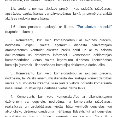
uzturēšanu, kas iebrauc Latvijas Republikā no citas dalībvalsts;
1.5. zuduma normas akcīzes precēm, kas radušās ražošanas,
apstrādes, uzglabāšanas vai pārvietošanas laikā, ja piemērota atliktā
akcīzes nodokļa maksāšana;
1.6. citas prasības saskaņā ar likumu "
Par akcīzes nodokli
"
(turpmāk - likums).
2. Komersanti, kuri veic komercdarbību ar akcīzes precēm,
nodrošina iespēju Valsts ieņēmumu dienesta pilnvarotajām
amatpersonām kontrolēt akcīzes preču apriti un ar to saistīto
dokumentāro un datorizēto informāciju komersanta deklarētajās
komercdarbības vietās Valsts ieņēmumu dienesta licencēšanas
komisijā (turpmāk - licencēšanas komisija) deklarētajā darba laikā.
3. Komersanti, kuri veic komercdarbību ar akcīzes precēm,
nodrošina, lai Valsts ieņēmumu dienestā deklarētajās komercdarbības
vietās būtu izvietota izkārtne, kurā valsts valodā norādīts komersanta
nosaukums un attiecīgās darbības vietas darba laiks.
4. Komersanti, kuri veic komercdarbību ar alkoholiskajiem
dzērieniem vai degvielu, nodrošina, lai komersanta ražošanas,
realizācijas un uzglabāšanas vietās būtu verificēti degvielas vai
alkoholisko dzērienu daudzuma mērīšanas līdzekļi, kā arī degvielas
uzglabāšanas tvertņu, tilpņu, rezervuāru vai cisternu (turpmāk -