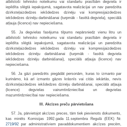
atbilstoši tehnisko noteikumu vai standartu prasībām degviela ir
iepildīta slēgtā iepakojumā, sagatavota realizācijai un nav paredzēta
dzirksteļaizdedzes iekšdedzes dzinēju vai kompresijaizdedzes
iekšdedzes dzinēju darbināšanai (turpmāk - fasētā degviela), speciālā
atļauja (licence) nav nepieciešama.
55. Ja degvielas fasējuma tilpums nepārsniedz vienu litru un
atbilstoši tehnisko noteikumu vai standartu prasībām degviela ir
iepildīta slēgtā iepakojumā, sagatavota realizācijai un paredzēta
dzirksteļaizdedzes iekšdedzes dzinēju vai kompresijaizdedzes
iekšdedzes dzinēju darbināšanai (turpmāk - fasētā degviela
iekšdedzes dzinēju darbināšanai), speciālā atļauja (licence) nav
nepieciešama.
56. Ja gāzi paredzēts piegādāt personām, kuras to izmanto par
kurināmo, kā arī izmanto gāzes krāsnīs vai citās iekārtās, nevis
dzirksteļaizdedzes iekšdedzes dzinēju darbināšanai, speciālā atļauja
(licence) degvielas vairumtirdzniecībai un degvielas
mazumtirdzniecībai nav nepieciešama.
III. Akcīzes preču pārvietošana
57. Ja, pārvietojot akcīzes preces, tām tiek pievienots dokuments,
kas minēts Komisijas 1992.gada 11.septembra Regulā (EEK) Nr.
2719/92
par administratīviem pavaddokumentiem akcīzes precēm,