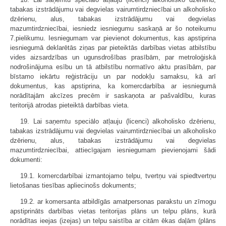
tabakas izstrādājumu vai degvielas vairumtirdzniecībai un alkoholisko
dzērienu, alus, tabakas izstrādājumu vai degvielas
mazumtirdzniecībai, iesniedz iesniegumu saskaņā ar šo noteikumu
7.pielikumu. Iesniegumam var pievienot dokumentus, kas apstiprina
iesniegumā deklarētās ziņas par pieteiktās darbības vietas atbilstību
vides aizsardzības un ugunsdrošības prasībām, par metroloģiskā
nodrošinājuma esību un tā atbilstību normatīvo aktu prasībām, par
bīstamo iekārtu reģistrāciju un par nodokļu samaksu, kā arī
dokumentus, kas apstiprina, ka komercdarbība ar iesniegumā
norādītajām akcīzes precēm ir saskaņota ar pašvaldību, kuras
teritorijā atrodas pieteiktā darbības vieta.
19. Lai saņemtu speciālo atļauju (licenci) alkoholisko dzērienu,
tabakas izstrādājumu vai degvielas vairumtirdzniecībai un alkoholisko
dzērienu, alus, tabakas izstrādājumu vai degvielas
mazumtirdzniecībai, attiecīgajam iesniegumam pievienojami šādi
dokumenti:
19.1. komercdarbībai izmantojamo telpu, tvertņu vai spiedtvertņu
lietošanas tiesības apliecinošs dokuments;
19.2. ar komersanta atbildīgās amatpersonas parakstu un zīmogu
apstiprināts darbības vietas teritorijas plāns un telpu plāns, kurā
norādītas ieejas (izejas) un telpu saistība ar citām ēkas daļām (plāns