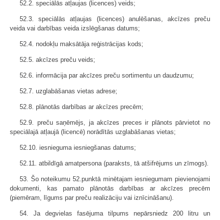
52.2. speciālās atļaujas (licences) veids;
52.3. speciālās atļaujas (licences) anulēšanas, akcīzes preču
veida vai darbības veida izslēgšanas datums;
52.4. nodokļu maksātāja reģistrācijas kods;
52.5. akcīzes preču veids;
52.6. informācija par akcīzes preču sortimentu un daudzumu;
52.7. uzglabāšanas vietas adrese;
52.8. plānotās darbības ar akcīzes precēm;
52.9. preču saņēmējs, ja akcīzes preces ir plānots pārvietot no
speciālajā atļaujā (licencē) norādītās uzglabāšanas vietas;
52.10. iesnieguma iesniegšanas datums;
52.11. atbildīgā amatpersona (paraksts, tā atšifrējums un zīmogs).
53. Šo noteikumu 52.punktā minētajam iesniegumam pievienojami
dokumenti, kas pamato plānotās darbības ar akcīzes precēm
(piemēram, līgums par preču realizāciju vai iznīcināšanu).
54. Ja degvielas fasējuma tilpums nepārsniedz 200 litru un