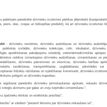
ku patēriņam paredzētie dzīvnieku izcelsmes pārtikas jēlprodukti (kautprodukti
a, piens, olas, zvejas un biškopības produkti), kā arī dzīvnieku izcelsmes b
ekti
- dzīvnieku novietnes, dzīvnieku audzētavas un dzīvnieku audzētāju 
publiskās izstādēs, dzīvnieku kolekcijas, cirki, inkubatori, dzīvniek
līgās apsēklošanas pakalpojumu sniedzēji, veterinārmedicīniskās aprūpes p
nātniskos nolūkos izmantojamo dzīvnieku audzēšanas, izmantošanas un pieg
iedalīšanos, dzīvnieku patversmes un viesnīcas, dzīvnieku barības apritē
oduktu savākšanas, transportēšanas, uzglabāšanas, pārstrādes vai i
kopšanas līdzekļu ražošanas un izplatīšanas komersanti, dzīvnieku izcelsmes 
atkritumu poligoni un dzīvnieku kapsētas;
s iegūšanai paredzēto dzīvnieku pirmskaušanas apskate, nokauto dzīvni
ai sniegtu atzinumu par gaļas un zivju turpmāko izmantošanu;";
ku īpašnieku ētiskās un estētiskās prasības";
 tiesību" ar vārdiem "pieņemt lēmumu par dzīvnieka nokaušanu un";