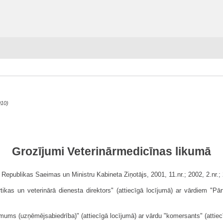
010)
Grozījumi Veterinārmedicīnas likumā
 Republikas Saeimas un Ministru Kabineta Ziņotājs, 2001, 11.nr.; 2002, 2.nr.; 
tikas un veterinārā dienesta direktors" (attiecīgā locījumā) ar vārdiem "Pār
mums (uzņēmējsabiedrība)" (attiecīgā locījumā) ar vārdu "komersants" (attiec