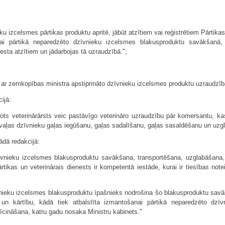
ieku izcelsmes pārtikas produktu apritē, jābūt atzītiem vai reģistrētiem Pārtika
anai pārtikā neparedzēto dzīvnieku izcelsmes blakusproduktu savākšanā, 
nesta atzītiem un jādarbojas tā uzraudzībā.";
:
 ar zemkopības ministra apstiprināto dzīvnieku izcelsmes produktu uzraudzī
ijā:
arots veterinārārsts veic pastāvīgo veterināro uzraudzību pār komersantu, 
aļas dzīvnieku gaļas iegūšanu, gaļas sadalīšanu, gaļas sasaldēšanu un uzgl
šādā redakcijā:
īvnieku izcelsmes blakusproduktu savākšana, transportēšana, uzglabāšana,
tikas un veterinārais dienests ir kompetentā iestāde, kurai ir tiesības n
vnieku izcelsmes blakusproduktu īpašnieks nodrošina šo blakusproduktu savā
u un kārtību, kādā tiek atbalstīta izmantošanai pārtikā neparedzēto dz
īcināšana, katru gadu nosaka Ministru kabinets."