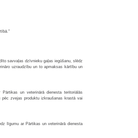
tībā."
dīto savvaļas dzīvnieku gaļas iegūšanu, slēdz
terināro uzraudzību un to apmaksas kārtību un
Pārtikas un veterinārā dienesta teritoriālās
u pēc zvejas produktu izkraušanas krastā vai
dz līgumu ar Pārtikas un veterinārā dienesta