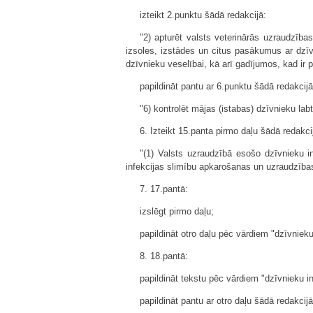
izteikt 2.punktu šādā redakcijā:
"2) apturēt valsts veterinārās uzraudzības
izsoles, izstādes un citus pasākumus ar dzīv
dzīvnieku veselībai, kā arī gadījumos, kad ir 
papildināt pantu ar 6.punktu šādā redakcijā
"6) kontrolēt mājas (istabas) dzīvnieku la
6. Izteikt 15.panta pirmo daļu šādā redakci
"(1) Valsts uzraudzībā esošo dzīvnieku i
infekcijas slimību apkarošanas un uzraudzīb
7. 17.pantā:
izslēgt pirmo daļu;
papildināt otro daļu pēc vārdiem "dzīvniek
8. 18.pantā:
papildināt tekstu pēc vārdiem "dzīvnieku i
papildināt pantu ar otro daļu šādā redakcijā