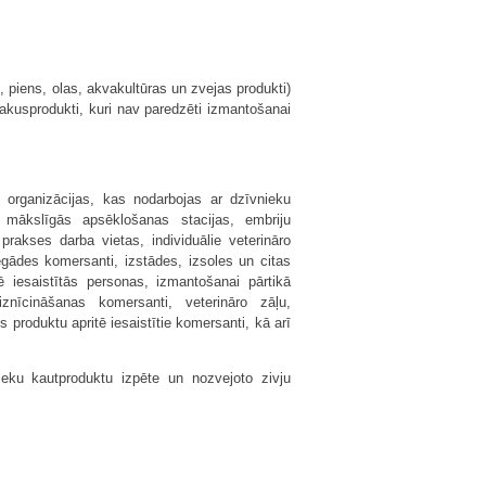
, piens, olas, akvakultūras un zvejas produkti)
lakusprodukti, kuri nav paredzēti izmantošanai
organizācijas, kas nodarbojas ar dzīvnieku
u mākslīgās apsēklošanas stacijas, embriju
rakses darba vietas, individuālie veterināro
ādes komersanti, izstādes, izsoles un citas
 iesaistītās personas, izmantošanai pārtikā
znīcināšanas komersanti, veterināro zāļu,
produktu apritē iesaistītie komersanti, kā arī
eku kautproduktu izpēte un nozvejoto zivju