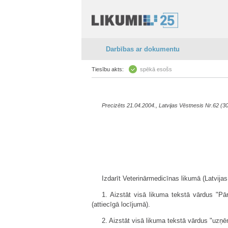
Darbības ar dokumentu
Tiesību akts:
spēkā esošs
Precizēts 21.04.2004., Latvijas Vēstnesis Nr.62 (3
Izdarīt Veterinārmedicīnas likumā (Latvijas
1. Aizstāt visā likuma tekstā vārdus "Pār
(attiecīgā locījumā).
2. Aizstāt visā likuma tekstā vārdus "uzņē