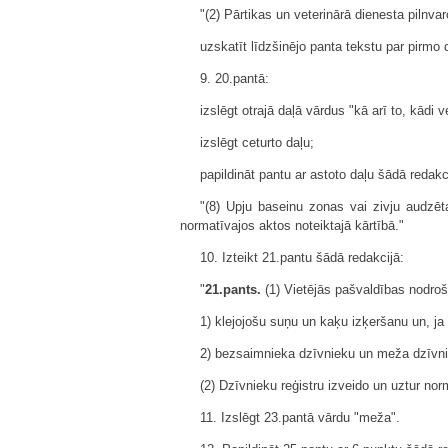
"(2) Pārtikas un veterinārā dienesta pilnvar
uzskatīt līdzšinējo panta tekstu par pirmo 
9. 20.pantā:
izslēgt otrajā daļā vārdus "kā arī to, kādi
izslēgt ceturto daļu;
papildināt pantu ar astoto daļu šādā redakc
"(8) Upju baseinu zonas vai zivju audzēt
normatīvajos aktos noteiktajā kārtībā."
10. Izteikt 21.pantu šādā redakcijā:
"
21.pants.
(1) Vietējās pašvaldības nodroš
1) klejojošu suņu un kaķu izķeršanu un, ja
2) bezsaimnieka dzīvnieku un meža dzīvnie
(2) Dzīvnieku reģistru izveido un uztur nor
11. Izslēgt 23.pantā vārdu "meža".