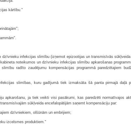
dakcijā:
cijas kārtību."
rinātajām";
ogrammām".
dzīvnieku infekcijas slimību (izņemot epizootijas un transmisīvās sūkļveida e
ru kabineta noteikumos un dzīvnieku infekcijas slimību apkarošanas program
jas slimību radīto zaudējumu kompensācijas programmā paredzētajiem bud
infekcijas slimības, kuru gadījumā tiek izmaksāta šā panta pirmajā daļā 
iju apkarošanu, ja tiek veikti visi pasākumi, kas paredzēti normatīvajos ak
 transmisīvajām sūkļveida encefalopātijām saņemt kompensāciju par:
ātajiem dzīvniekiem, olšūnām un embrijiem;
ieku izcelsmes produktiem."