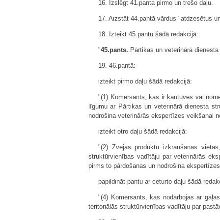
16. Izslēgt 41.panta pirmo un trešo daļu.
17. Aizstāt 44.pantā vārdus "atdzesētus un
18. Izteikt 45.pantu šādā redakcijā:
"
45.pants.
Pārtikas un veterinārā dienesta 
19. 46.pantā:
izteikt pirmo daļu šādā redakcijā:
"(1) Komersants, kas ir kautuves vai nom
līgumu ar Pārtikas un veterinārā dienesta st
nodrošina veterinārās ekspertīzes veikšanai 
izteikt otro daļu šādā redakcijā:
"(2) Zvejas produktu izkraušanas vietas,
struktūrvienības vadītāju par veterinārās e
pirms to pārdošanas un nodrošina ekspertīzes
papildināt pantu ar ceturto daļu šādā redakc
"(4) Komersants, kas nodarbojas ar gaļas
teritoriālās struktūrvienības vadītāju par pa