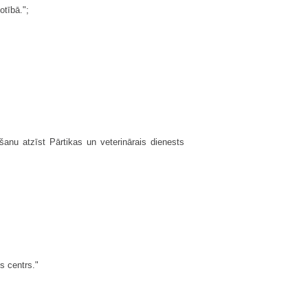
otībā.";
anu atzīst Pārtikas un veterinārais dienests
s centrs."