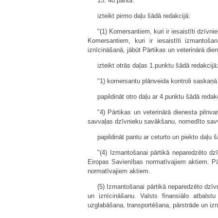
15. 40.pantā:
izteikt pirmo daļu šādā redakcijā:
"(1) Komersantiem, kuri ir iesaistīti dzīvn
Komersantiem, kuri ir iesaistīti izmantoš
iznīcināšanā, jābūt Pārtikas un veterinārā die
izteikt otrās daļas 1.punktu šādā redakcijā
"1) komersantu plānveida kontroli saskaņā
papildināt otro daļu ar 4.punktu šādā redakc
"4) Pārtikas un veterinārā dienesta pilnv
savvaļas dzīvnieku savākšanu, nomedīto savv
papildināt pantu ar ceturto un piekto daļu 
"(4) Izmantošanai pārtikā neparedzēto dz
Eiropas Savienības normatīvajiem aktiem. Pār
normatīvajiem aktiem.
(5) Izmantošanai pārtikā neparedzēto dzī
un iznīcināšanu. Valsts finansiālo atbalst
uzglabāšana, transportēšana, pārstrāde un izn