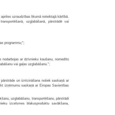
s aprites uzraudzības likumā noteiktajā kārtībā.
transportēšanā, uzglabāšanā, pārstrādē vai
bas programmu;";
kas nodarbojas ar dzīvnieku kaušanu, nomedīto
abāšanu vai gaļas uzglabāšanu.";
 pārstrāde un iznīcināšana notiek saskaņā ar
oteikt izņēmumu saskaņā ar Eiropas Savienības
kšanu, uzglabāšanu, transportēšanu, pārstrādi
īvnieku izcelsmes blakusproduktu savākšana,