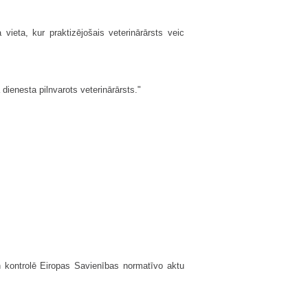
vieta, kur praktizējošais veterinārārsts veic
ienesta pilnvarots veterinārārsts."
n kontrolē Eiropas Savienības normatīvo aktu