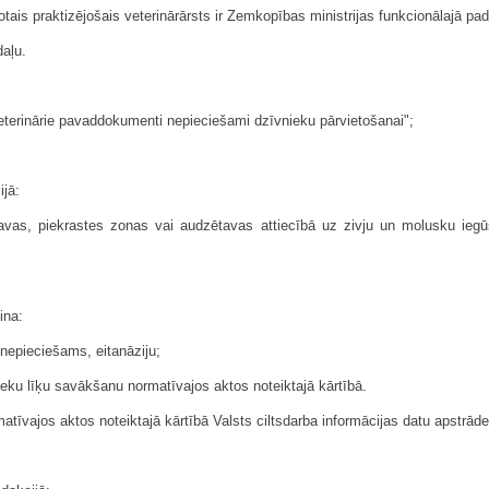
otais praktizējošais veterinārārsts ir Zemkopības ministrijas funkcionālajā pad
daļu.
 veterinārie pavaddokumenti nepieciešami dzīvnieku pārvietošanai";
ijā:
avas, piekrastes zonas vai audzētavas attiecībā uz zivju un molusku iegūš
ina:
 nepieciešams, eitanāziju;
ku līķu savākšanu normatīvajos aktos noteiktajā kārtībā.
matīvajos aktos noteiktajā kārtībā Valsts ciltsdarba informācijas datu apstrāde