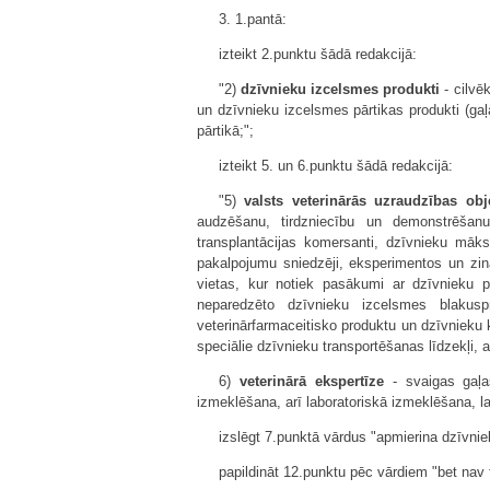
3. 1.pantā:
izteikt 2.punktu šādā redakcijā:
"2)
dzīvnieku izcelsmes produkti
- cilvē
un dzīvnieku izcelsmes pārtikas produkti (gaļ
pārtikā;";
izteikt 5. un 6.punktu šādā redakcijā:
"5)
valsts veterinārās uzraudzības obj
audzēšanu, tirdzniecību un demonstrēšanu 
transplantācijas komersanti, dzīvnieku māks
pakalpojumu sniedzēji, eksperimentos un zi
vietas, kur notiek pasākumi ar dzīvnieku p
neparedzēto dzīvnieku izcelsmes blakuspr
veterinārfarmaceitisko produktu un dzīvnieku 
speciālie dzīvnieku transportēšanas līdzekļi, 
6)
veterinārā ekspertīze
- svaigas gaļa
izmeklēšana, arī laboratoriskā izmeklēšana, l
izslēgt 7.punktā vārdus "apmierina dzīvnie
papildināt 12.punktu pēc vārdiem "bet nav