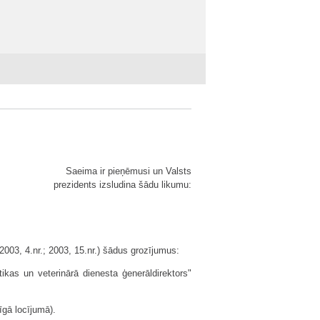
Saeima ir pieņēmusi un Valsts
prezidents izsludina šādu likumu:
2003, 4.nr.; 2003, 15.nr.) šādus grozījumus:
tikas un veterinārā dienesta ģenerāldirektors"
īgā locījumā).