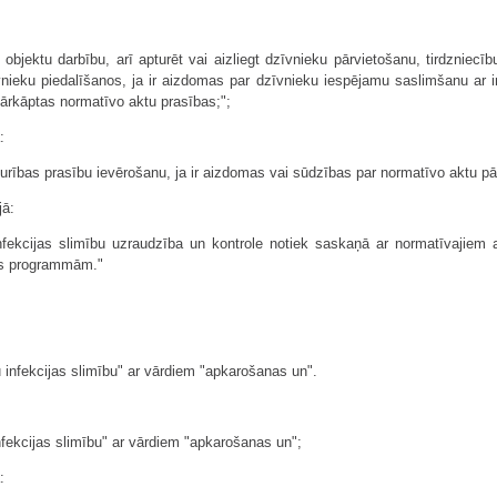
 objektu darbību, arī apturēt vai aizliegt dzīvnieku pārvietošanu, tirdzniecī
nieku piedalīšanos, ja ir aizdomas par dzīvnieku iespējamu saslimšanu ar in
pārkāptas normatīvo aktu prasības;";
:
bturības prasību ievērošanu, ja ir aizdomas vai sūdzības par normatīvo aktu 
jā:
nfekcijas slimību uzraudzība un kontrole notiek saskaņā ar normatīvajiem
as programmām."
u infekcijas slimību" ar vārdiem "apkarošanas un".
nfekcijas slimību" ar vārdiem "apkarošanas un";
: