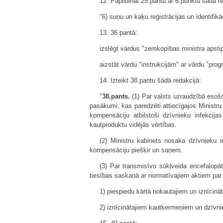
12. Papildināt 25.pantu ar 6.punktu šādā re
"6) suņu un kaķu reģistrācijas un identifikā
13. 36.pantā:
izslēgt vārdus "zemkopības ministra apstip
aizstāt vārdu "instrukcijām" ar vārdu "pr
14. Izteikt 38.pantu šādā redakcijā:
"
38.pants.
(1) Par valsts uzraudzībā esošo 
pasākumi, kas paredzēti attiecīgajos Minist
kompensāciju atbilstoši dzīvnieku infekci
kautproduktu vidējās vērtības.
(2) Ministru kabinets nosaka dzīvnieku 
kompensāciju piešķir un saņem.
(3) Par transmisīvo sūkļveida encefalopāt
tiesības saskaņā ar normatīvajiem aktiem par
1) piespiedu kārtā nokautajiem un iznīcin
2) iznīcinātajiem kautķermeņiem un dzīvn