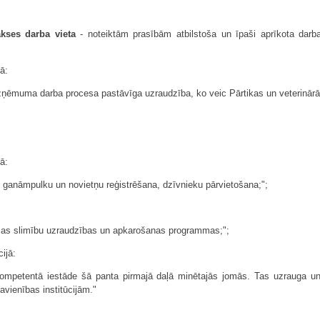
kses darba vieta
- noteiktām prasībām atbilstoša un īpaši aprīkota darba 
ā:
ņēmuma darba procesa pastāvīga uzraudzība, ko veic Pārtikas un veterinārā d
ā:
 ganāmpulku un novietņu reģistrēšana, dzīvnieku pārvietošana;";
:
kcijas slimību uzraudzības un apkarošanas programmas;";
ijā:
r kompetentā iestāde šā panta pirmajā daļā minētajās jomās. Tas uzrauga u
avienības institūcijām."