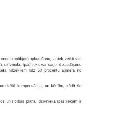
ncefalopātijas) apkarošanu, ja tiek veikti visi
mā, dzīvnieku īpašnieks var saņemt zaudējumu
žeta līdzekļiem līdz 50 procentu apmērā no
paredzētā kompensācija, un kārtību, kādā šo
tos un rīcības plānā, dzīvnieka īpašniekam ir