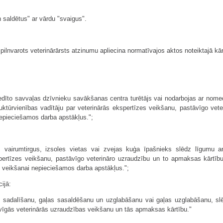
 saldētus" ar vārdu "svaigus".
pilnvarots veterinārārsts atzinumu apliecina normatīvajos aktos noteiktajā kār
edīto savvaļas dzīvnieku savākšanas centra turētājs vai nodarbojas ar nome
ruktūrvienības vadītāju par veterinārās ekspertīzes veikšanu, pastāvīgo ve
nepieciešamos darba apstākļus.";
 vairumtirgus, izsoles vietas vai zvejas kuģa īpašnieks slēdz līgumu ar 
kspertīzes veikšanu, pastāvīgo veterināro uzraudzību un to apmaksas kārtīb
 veikšanai nepieciešamos darba apstākļus.";
ijā:
 sadalīšanu, gaļas sasaldēšanu un uzglabāšanu vai gaļas uzglabāšanu, slē
stāvīgās veterinārās uzraudzības veikšanu un tās apmaksas kārtību."