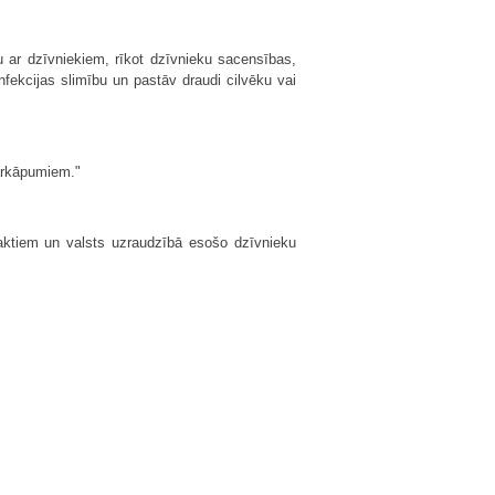
bu ar dzīvniekiem, rīkot dzīvnieku sacensības,
fekcijas slimību un pastāv draudi cilvēku vai
pārkāpumiem."
 aktiem un valsts uzraudzībā esošo dzīvnieku