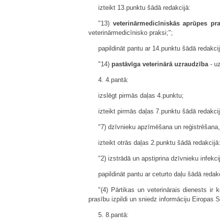
izteikt 13.punktu šādā redakcijā:
"13)
veterinārmedicīniskās aprūpes pra
veterinārmedicīnisko praksi;";
papildināt pantu ar 14.punktu šādā redakcij
"14)
pastāvīga veterinārā uzraudzība
- uz
4. 4.pantā:
izslēgt pirmās daļas 4.punktu;
izteikt pirmās daļas 7.punktu šādā redakcij
"7) dzīvnieku apzīmēšana un reģistrēšana,
izteikt otrās daļas 2.punktu šādā redakcijā
"2) izstrādā un apstiprina dzīvnieku infe
papildināt pantu ar ceturto daļu šādā redakc
"(4) Pārtikas un veterinārais dienests i
prasību izpildi un sniedz informāciju Eiropas S
5. 8.pantā: