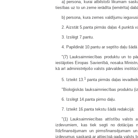
a) persona, kurai atbilstoši likumam sas
tiesības uz to un zeme ierādīta (iemērīta) dab
b) persona, kura zemes valdījumu ieguvusi
2. Aizstāt 5.panta pirmās daļas 4.punktā vā
3. Izslēgt 7.pantu.
4. Papildināt 10.pantu ar septīto daļu šādā
"(7) Lauksaimniecības produktu un to pā
iestājoties Eiropas Savienībā, nosaka Ministr
kā arī administrējošo valsts pārvaldes institūc
1
5. Izteikt 13.
panta pirmās daļas ievadtei
"Bioloģiskās lauksaimniecības produktu (iz
6. Izslēgt 14.panta pirmo daļu.
7. Izteikt 16.panta tekstu šādā redakcijā:
"(1) Lauksaimniecības attīstību valsts
izdevumiem, kas tiek segti no dotācijas 
līdzfinansējumam un pirmsfinansējumam un 
izdevumus saskaņā ar attiecīgā gada valsts b