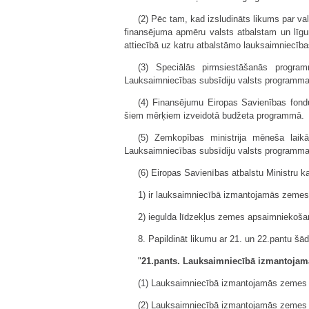
(2) Pēc tam, kad izsludināts likums par v
finansējuma apmēru valsts atbalstam un līgu
attiecībā uz katru atbalstāmo lauksaimniecīb
(3) Speciālās pirmsiestāšanās program
Lauksaimniecības subsīdiju valsts programma
(4) Finansējumu Eiropas Savienības fondu
šiem mērķiem izveidotā budžeta programmā.
(5) Zemkopības ministrija mēneša laik
Lauksaimniecības subsīdiju valsts programma
(6) Eiropas Savienības atbalstu Ministru k
1) ir lauksaimniecībā izmantojamās zemes ī
2) iegulda līdzekļus zemes apsaimniekoša
8. Papildināt likumu ar 21. un 22.pantu šād
"
21.pants. Lauksaimniecībā izmantojamā
(1) Lauksaimniecībā izmantojamās zemes ī
(2) Lauksaimniecībā izmantojamās zemes li