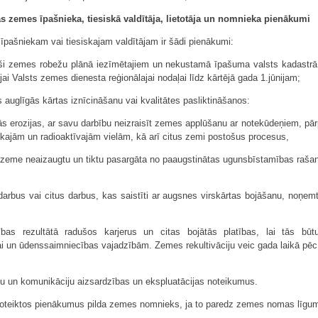
 zemes īpašnieka, tiesiskā valdītāja, lietotāja un nomnieka pienākumi
pašniekam vai tiesiskajam valdītājam ir šādi pienākumi:
ši zemes robežu plānā iezīmētajiem un nekustamā īpašuma valsts kadastrā 
ai Valsts zemes dienesta reģionālajai nodaļai līdz kārtējā gada 1.jūnijam;
 auglīgās kārtas iznīcināšanu vai kvalitātes pasliktināšanos:
tās erozijas, ar savu darbību neizraisīt zemes applūšanu ar notekūdeņiem, p
kajām un radioaktīvajām vielām, kā arī citus zemi postošus procesus,
ā zeme neaizaugtu un tiktu pasargāta no paaugstinātas ugunsbīstamības raša
vdarbus vai citus darbus, kas saistīti ar augsnes virskārtas bojāšanu, noņe
ības rezultātā radušos karjerus un citas bojātās platības, lai tās bū
jai un ūdenssaimniecības vajadzībām. Zemes rekultivāciju veic gada laikā p
vju un komunikāciju aizsardzības un ekspluatācijas noteikumus.
 noteiktos pienākumus pilda zemes nomnieks, ja to paredz zemes nomas līgu