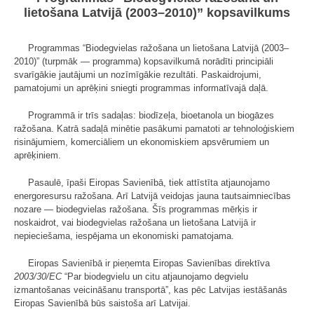
lietošana Latvijā (2003–2010)” kopsavilkums
Programmas “Biodegvielas ražošana un lietošana Latvijā (2003–
2010)” (turpmāk — programma) kopsavilkumā norādīti principiāli
svarīgākie jautājumi un nozīmīgākie rezultāti. Paskaidrojumi,
pamatojumi un aprēķini sniegti programmas informatīvajā daļā.
Programmā ir trīs sadaļas: biodīzeļa, bioetanola un biogāzes
ražošana. Katrā sadaļā minētie pasākumi pamatoti ar tehnoloģiskiem
risinājumiem, komerciāliem un ekonomiskiem apsvērumiem un
aprēķiniem.
Pasaulē, īpaši Eiropas Savienībā, tiek attīstīta atjaunojamo
energoresursu ražošana. Arī Latvijā veidojas jauna tautsaimniecības
nozare — biodegvielas ražošana. Šīs programmas mērķis ir
noskaidrot, vai biodegvielas ražošana un lietošana Latvijā ir
nepieciešama, iespējama un ekonomiski pamatojama.
Eiropas Savienībā ir pieņemta Eiropas Savienības direktīva
2003/30/EC
“Par biodegvielu un citu atjaunojamo degvielu
izmantošanas veicināšanu transportā”, kas pēc Latvijas iestāšanās
Eiropas Savienībā būs saistoša arī Latvijai.