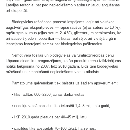
Latvijas teritorijā, bet pēc nepieciešamo platību un jaudu apgūšanas
arī eksportēt.
Biodegvielas ražošanas procesā iespējams iegūt arī vairākas
augstvērtīgas eksportpreces — rapšu raušus (eļļas saturs ap 10 %),
rapšu spraukumus (eļļas saturs 2–4 %), glicerīnu, minerālmēslus, kā
arī sauso šķiedeni lopbarībai —, kuras realizējot arī vietējā tirgū ir
iespējams ievērojami samazināt biodegvielas pašizmaksu.
Ņemot vērā fosilās un biodegvielas vairumtirdzniecības cenu
kāpuma dinamiku, prognozējams, ka šo produktu cenu izlīdzinājums
notiks laikposmā no 2007. līdz 2010.gadam. Līdz tam biodegvielas
ražošanā un izmantošanā nepieciešams valsts atbalsts.
Pamatojums galvenokārt tiek balstīts uz šādiem apsvērumiem:
• tiks radītas 600–2250 jaunas darba vietas;
• nodokļu veidā papildus tiks iekasēti 1,4–8 milj. latu gadā;
• IKP 2010.gadā pieaugs par 40–45 milj. latu;
• papildus tiks apstrādāti 70–100 tūkst. ha zemes;