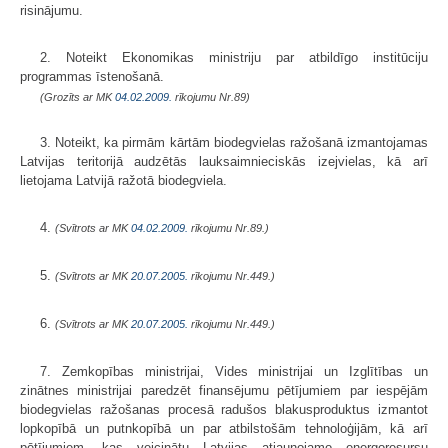
risinājumu.
2. Noteikt Ekonomikas ministriju par atbildīgo institūciju
programmas īstenošanā.
(Grozīts ar MK
04.02.2009.
rīkojumu Nr.89)
3. Noteikt, ka pirmām kārtām biodegvielas ražošanā izmantojamas
Latvijas teritorijā audzētās lauksaimnieciskās izejvielas, kā arī
lietojama Latvijā ražotā biodegviela.
4.
(Svītrots ar MK
04.02.2009.
rīkojumu Nr.89.)
5.
(Svītrots ar MK
20.07.2005.
rīkojumu Nr.449.)
6.
(Svītrots ar MK
20.07.2005.
rīkojumu Nr.449.)
7. Zemkopības ministrijai, Vides ministrijai un Izglītības un
zinātnes ministrijai paredzēt finansējumu pētī­jumiem par iespējām
biodegvielas ražošanas procesā radušos blakusproduk­tus izmantot
lopkopībā un putnkopībā un par atbilstošām tehnoloģijām, kā arī
pētījumiem, kas veicinātu Latvijas atjaunojamo energoresursu