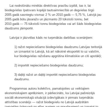
Lai nodrošinātu minētās direktīvas prasību izpildi, tas ir, lai
biodegvielas īpatsvars kopējā tautsaimniecībā un degvielas tirgū
2005.gadā sasniegtu vismaz 2 % un 2010.gadā — 5,75 %, Latvijā jau
2005.gadā būtu jāsaražo un jāizmanto 20 tūkstoši tonnu, bet
2010.gadā — 75 tūkstoši tonnu biodegvielas vai arī šāds biodegvielas
daudzums jāimportē.
Latvijai ir jāizvēlas kāds no turpmākās darbības scenārijiem:
1) ražot nepieciešamo biodegvielas daudzumu Latvijas teritorijā
un izmantot to Latvijā, kā arī nākotnē eksportēt to uz valstīm,
kur biodegvielas ražošanu apgrūtina klimatiskie un citi apstākļi;
2) importēt nepieciešamo biodegvielas daudzumu;
3) daļēji ražot un daļēji importēt nepieciešamo biodegvielas
daudzumu.
Programmas autoru kolektīvs, pamatojoties uz veiktajiem
ekonomiskajiem aprēķiniem, ir pārliecināts, ka Latvijai pašreizējā
sociāli ekonomiskajā situācijā izdevīgākais ir pirmais turpmākās
attīstības scenārijs — ražot biodegvielu no Latvijā audzētām
izejvielām (pārsvarā no eļļas augiem un graudaugiem) un izmatot to