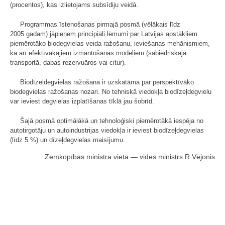
(procentos), kas izlietojams subsīdiju veidā.
Programmas īstenošanas pirmajā posmā (vēlākais līdz
2005.gadam) jāpieņem principiāli lēmumi par Latvijas apstākļiem
piemērotāko biodegvielas veida ražošanu, ieviešanas mehānismiem,
kā arī efektīvākajiem izmantošanas modeļiem (sabiedriskajā
transportā, dabas rezervuāros vai citur).
Biodīzeļdegvielas ražošana ir uzskatāma par perspektīvāko
biodegvielas ražošanas nozari. No tehniskā viedokļa biodīzeļdegvielu
var ieviest degvielas izplatīšanas tīklā jau šobrīd.
Šajā posmā optimālākā un tehnoloģiski piemērotākā iespēja no
autotirgotāju un autoindustrijas viedokļa ir ieviest biodīzeļdegvielas
(līdz 5 %) un dīzeļdegvielas maisījumu.
Zemkopības ministra vietā — vides ministrs R.Vējonis