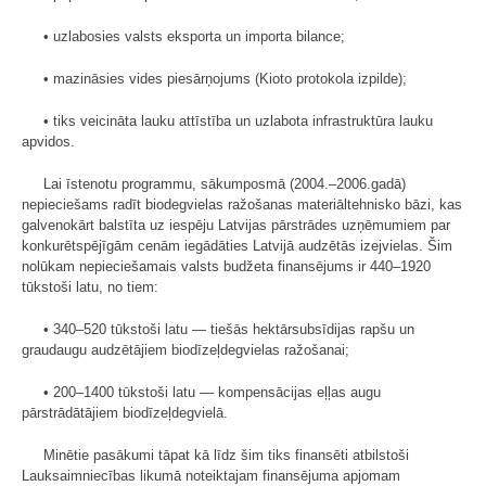
• uzlabosies valsts eksporta un importa bilance;
• mazināsies vides piesārņojums (Kioto protokola izpilde);
• tiks veicināta lauku attīstība un uzlabota infrastruktūra lauku
apvidos.
Lai īstenotu programmu, sākumposmā (2004.–2006.gadā)
nepieciešams radīt biodegvielas ražošanas materiāltehnisko bāzi, kas
galvenokārt balstīta uz iespēju Latvijas pārstrādes uzņēmumiem par
konkurētspējīgām cenām iegādāties Latvijā audzētās izejvielas. Šim
nolūkam nepieciešamais valsts budžeta finansējums ir 440–1920
tūkstoši latu, no tiem:
• 340–520 tūkstoši latu — tiešās hektārsubsīdijas rapšu un
graudaugu audzētājiem biodīzeļdegvielas ražošanai;
• 200–1400 tūkstoši latu — kompensācijas eļļas augu
pārstrādātājiem biodīzeļdegvielā.
Minētie pasākumi tāpat kā līdz šim tiks finansēti atbilstoši
Lauksaimniecības likumā noteiktajam finansējuma apjomam