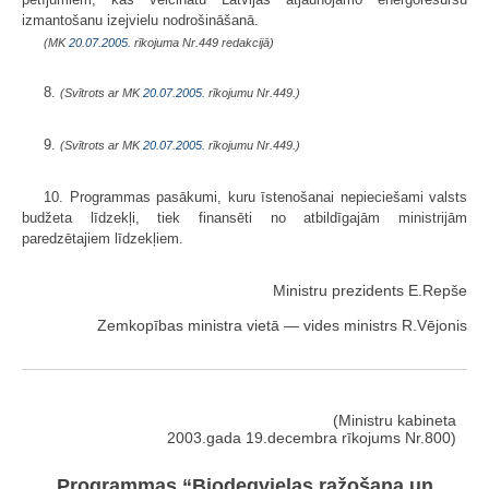
izmantošanu izejvielu nodrošināšanā.
(MK
20.07.2005.
rīkojuma Nr.449 redakcijā)
8.
(Svītrots ar MK
20.07.2005.
rīkojumu Nr.449.)
9.
(Svītrots ar MK
20.07.2005.
rīkojumu Nr.449.)
10. Programmas pasākumi, kuru īstenošanai nepieciešami valsts
budžeta līdzekļi, tiek finansēti no atbildīgajām ministrijām
paredzētajiem līdzekļiem.
Ministru prezidents E.Repše
Zemkopības ministra vietā — vides ministrs R.Vējonis
(Ministru kabineta
2003.gada 19.decembra rīkojums Nr.800)
Programmas “Biodegvielas ražošana un