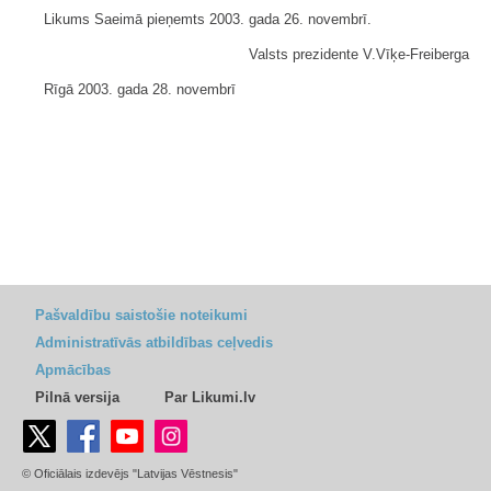
Likums Saeimā pieņemts 2003. gada 26. novembrī.
Valsts prezidente V.Vīķe-Freiberga
Rīgā 2003. gada 28. novembrī
Pašvaldību saistošie noteikumi
Administratīvās atbildības ceļvedis
Apmācības
Pilnā versija
Par Likumi.lv
© Oficiālais izdevējs "Latvijas Vēstnesis"