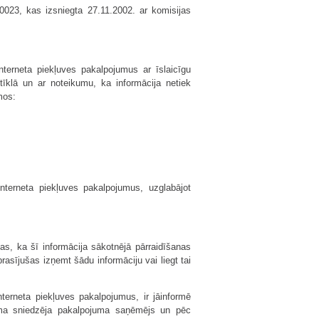
10023, kas izsniegta 27.11.2002. ar komisijas
nterneta piekļuves pakalpojumus ar īslaicīgu
 tīklā un ar noteikumu, ka informācija netiek
mos:
nterneta piekļuves pakalpojumus, uzglabājot
anas, ka šī informācija sākotnējā pārraidīšanas
prasījušas izņemt šādu informāciju vai liegt tai
terneta piekļuves pakalpojumus, ir jāinformē
uma sniedzēja pakalpojuma saņēmējs un pēc