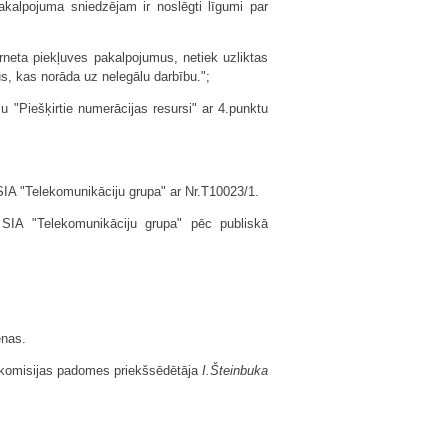
akalpojuma sniedzējam ir noslēgti līgumi par
rneta piekļuves pakalpojumus, netiek uzliktas
us, kas norāda uz nelegālu darbību.";
 "Piešķirtie numerācijas resursi" ar 4.punktu
m SIA "Telekomunikāciju grupa" ar Nr.T10023/1.
em SIA "Telekomunikāciju grupa" pēc publiskā
enas.
 komisijas padomes priekšsēdētāja
I.Šteinbuka