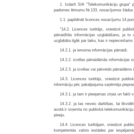
1. Izdarīt SIA "Telekomunikāciju grupa" p
padomes lēmumu Nr.133, nosacījumos šādus 
1.1. papildināt licences nosacījumu 14.pun
"14.2. Licences turētājs, sniedzot publi
pārraidītās informācijas uzglabāšanu, ja to 
uzglabāta ilgāk par laiku, kas ir nepieciešams 
14.2.1. ja ierosina informācijas pārraidi;
14.2.2. izvēlas pārraidāmās informācijas 
14.2.3. ja izvēlas vai pārveido pārraidāmo 
14.3. Licences turētājs, sniedzot publi
informāciju pēc pakalpojuma saņēmēja piepras
14.3.1. ja tam ir pieejamas ziņas un fakti v
14.3.2. ja tas neveic darbības, lai likvid
avotā ir izņemta no publiskā telekomunikāciju t
pieeju.
14.4. Licences turētājam, sniedzot publi
kompetentās valsts iestādes par iespējam