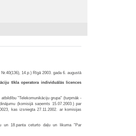
. Nr.40(136), 14.p.) Rīgā 2003. gada 6. augustā
ciju tīkla operatora individuālās licences
 atbildību "Telekomunikāciju grupa" (turpmāk -
ldinājumu (komisijā saņemts 15.07.2003.) par
10023, kas izsniegta 27.11.2002. ar komisijas
ļu un 18.panta ceturto daļu un likuma "Par