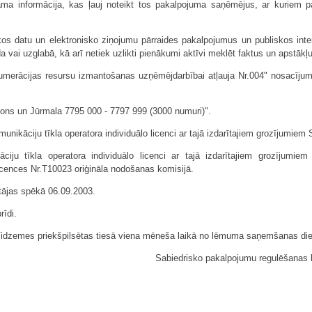
ma informācija, kas ļauj noteikt tos pakalpojuma saņēmējus, ar kuriem p
kos datu un elektronisko ziņojumu pārraides pakalpojumus un publiskos inte
da vai uzglabā, kā arī netiek uzlikti pienākumi aktīvi meklēt faktus un apstākļ
Numerācijas resursu izmantošanas uzņēmējdarbībai atļauja Nr.004" nosacījumu
jons un Jūrmala 7795 000 - 7797 999 (3000 numuri)".
komunikāciju tīkla operatora individuālo licenci ar tajā izdarītajiem grozījumie
āciju tīkla operatora individuālo licenci ar tajā izdarītajiem grozījumi
licences Nr.T10023 oriģināla nodošanas komisijā.
tājas spēkā 06.09.2003.
īdi.
Vidzemes priekšpilsētas tiesā viena mēneša laikā no lēmuma saņemšanas di
Sabiedrisko pakalpojumu regulēšanas