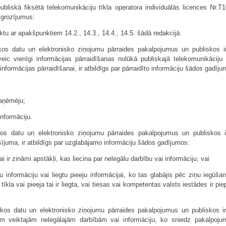
ubliskā fiksētā telekomunikāciju tīkla operatora individuālās licences Nr.T
grozījumus:
ktu ar apakšpunktiem 14.2., 14.3., 14.4., 14.5. šādā redakcijā:
skos datu un elektronisko ziņojumu pārraides pakalpojumus un publiskos i
veic vienīgi informācijas pārraidīšanas nolūkā publiskajā telekomunikāciju
informācijas pārraidīšanai, ir atbildīgs par pārraidīto informāciju šādos gadīju
saņēmēju;
informāciju.
skos datu un elektronisko ziņojumu pārraides pakalpojumus un publiskos i
ījuma, ir atbildīgs par uzglabājamo informāciju šādos gadījumos:
ai ir zināmi apstākļi, kas liecina par nelegālu darbību vai informāciju; vai
ētu informāciju vai liegtu pieeju informācijai, ko tas glabājis pēc ziņu iegūš
īkla vai pieeja tai ir liegta, vai tiesas vai kompetentas valsts iestādes ir pie
skos datu un elektronisko ziņojumu pārraides pakalpojumus un publiskos in
ām veiktajām nelegālajām darbībām vai informāciju, ko sniedz pakalpoj