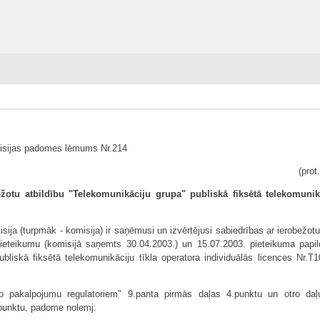
isijas padomes lēmums Nr.214
(prot
otu atbildību "Telekomunikāciju grupa" publiskā fiksētā telekomunikā
ja (turpmāk - komisija) ir saņēmusi un izvērtējusi sabiedrības ar ierobežotu
ieteikumu (komisijā saņemts 30.04.2003.) un 15.07.2003. pieteikuma papi
liskā fiksētā telekomunikāciju tīkla operatora individuālās licences Nr.T
o pakalpojumu regulatoriem" 9.panta pirmās daļas 4.punktu un otro da
 punktu, padome nolemj: