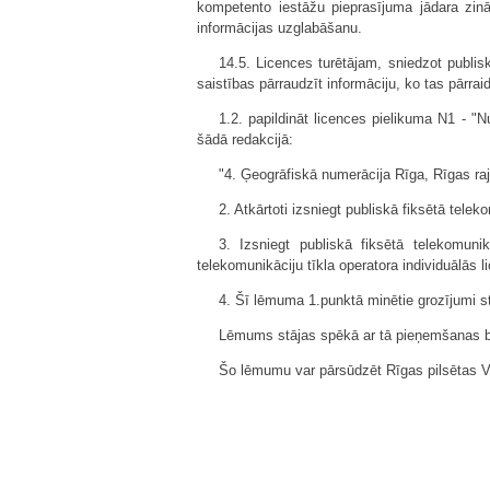
kompetento iestāžu pieprasījuma jādara zinā
informācijas uzglabāšanu.
14.5. Licences turētājam, sniedzot publis
saistības pārraudzīt informāciju, ko tas pārrai
1.2. papildināt licences pielikuma N1 - "
šādā redakcijā:
"4. Ģeogrāfiskā numerācija Rīga, Rīgas ra
2. Atkārtoti izsniegt publiskā fiksētā tele
3. Izsniegt publiskā fiksētā telekomunik
telekomunikāciju tīkla operatora individuālās 
4. Šī lēmuma 1.punktā minētie grozījumi s
Lēmums stājas spēkā ar tā pieņemšanas br
Šo lēmumu var pārsūdzēt Rīgas pilsētas 