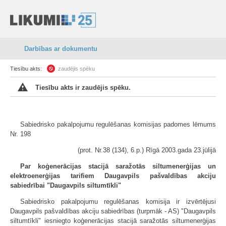
Darbības ar dokumentu
Tiesību akts:
zaudējis spēku
Tiesību akts ir zaudējis spēku.
Sabiedrisko pakalpojumu regulēšanas komisijas padomes lēmums
Nr. 198
(prot. Nr.38 (134), 6.p.) Rīgā 2003.gada 23.jūlijā
Par koģenerācijas stacijā saražotās siltumenerģijas un
elektroenerģijas tarifiem Daugavpils pašvaldības akciju
sabiedrībai "Daugavpils siltumtīkli"
Sabiedrisko pakalpojumu regulēšanas komisija ir izvērtējusi
Daugavpils pašvaldības akciju sabiedrības (turpmāk - AS) "Daugavpils
siltumtīkli" iesniegto koģenerācijas stacijā saražotās siltumenerģijas