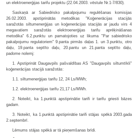
un elektroenerģijas tarifu projektu (22.04.2003. vēstule Nr.1-7/830).
Saskaņā ar Sabiedrisko pakalpojumu regulēšanas komisijas
26.02.2003. apstiprinātās metodikas "Koģenerācijas stacijās
saražotās siltumenerģijas un koģenerācijas stacijās ar jaudu virs 4
megavatiem saražotās elektroenerģijas tarifu aprēķināšanas
metodika" 6.2.punktu un pamatojoties uz likuma "Par sabiedrisko
pakalpojumu regulatoriem" 9.panta pirmās daļas 1. un 3.punktu, otro
daļu, 19.panta septīto daļu, 20.pantu un 21.panta septīto daļu,
padome nolemj:
1. Apstiprināt Daugavpils pašvaldības AS "Daugavpils siltumtīkli"
koģenerācijas stacijā saražotās:
1.1. siltumenerģijas tarifu 12, 24 Ls/MWh;
1.2. elektroenerģijas tarifu 21,17 Ls/MWh.
2. Noteikt, ka 1.punktā apstiprinātie tarifi ir tarifu griesti bāzes
gadam.
3. Noteikt, ka 1.punktā apstiprinātie tarifi stājas spēkā 2003.gada
2.septembrī.
Lēmums stājas spēkā ar tā pieņemšanas brīdi.