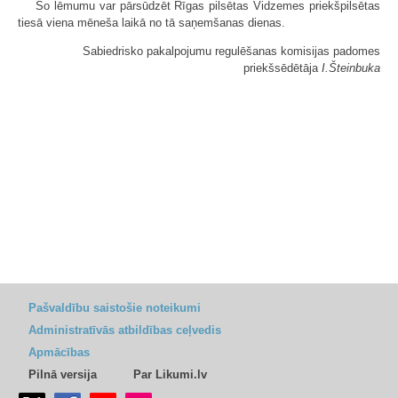
Šo lēmumu var pārsūdzēt Rīgas pilsētas Vidzemes priekšpilsētas
tiesā viena mēneša laikā no tā saņemšanas dienas.
Sabiedrisko pakalpojumu regulēšanas komisijas padomes
priekšsēdētāja
I.Šteinbuka
Pašvaldību saistošie noteikumi
Administratīvās atbildības ceļvedis
Apmācības
Pilnā versija
Par Likumi.lv