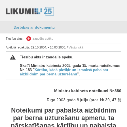
Darbības ar dokumentu
Tiesību akts:
zaudējis spēku
Attēlotā redakcija: 29.10.2004. - 18.03.2005. /
Vēsturiskā
Tiesību akts ir zaudējis spēku.
Skatīt Ministru kabineta 2005. gada 15. marta noteikumus
Nr. 183 "
Kārtība, kādā piešķir un izmaksā pabalstu
aizbildnim par bērna uzturēšanu
".
Ministru kabineta noteikumi Nr.380
Rīgā 2003.gada 8.jūlijā (prot. Nr.39, 47.§)
Noteikumi par pabalsta aizbildnim
par bērna uzturēšanu apmēru, tā
pārskatīšanas kārtību un pabalsta