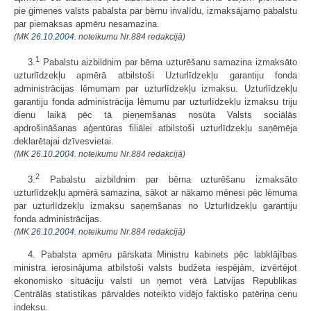
pie ģimenes valsts pabalsta par bērnu invalīdu, izmaksājamo pabalstu
par piemaksas apmēru nesamazina.
(MK
26.10.2004.
noteikumu Nr.884 redakcijā)
1
3.
Pabalstu aizbildnim par bērna uzturēšanu samazina izmaksāto
uzturlīdzekļu apmērā atbilstoši Uzturlīdzekļu garantiju fonda
administrācijas lēmumam par uzturlīdzekļu izmaksu. Uzturlīdzekļu
garantiju fonda administrācija lēmumu par uzturlīdzekļu izmaksu triju
dienu laikā pēc tā pieņemšanas nosūta Valsts sociālās
apdrošināšanas aģentūras filiālei atbilstoši uzturlīdzekļu saņēmēja
deklarētajai dzīvesvietai.
(MK
26.10.2004.
noteikumu Nr.884 redakcijā)
2
3.
Pabalstu aizbildnim par bērna uzturēšanu izmaksāto
uzturlīdzekļu apmērā samazina, sākot ar nākamo mēnesi pēc lēmuma
par uzturlīdzekļu izmaksu saņemšanas no Uzturlīdzekļu garantiju
fonda administrācijas.
(MK
26.10.2004.
noteikumu Nr.884 redakcijā)
4. Pabalsta apmēru pārskata Ministru kabinets pēc labklājības
ministra ierosinājuma atbilstoši valsts budžeta iespējām, izvērtējot
ekonomisko situāciju valstī un ņemot vērā Latvijas Republikas
Centrālās statistikas pārvaldes noteikto vidējo faktisko patēriņa cenu
indeksu.