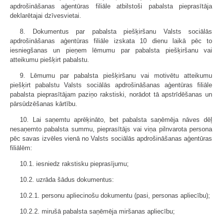
apdrošināšanas aģentūras filiāle atbilstoši pabalsta pieprasītāja
deklarētajai dzīvesvietai.
8. Dokumentus par pabalsta piešķiršanu Valsts sociālās
apdrošināšanas aģentūras filiāle izskata 10 dienu laikā pēc to
iesniegšanas un pieņem lēmumu par pabalsta piešķiršanu vai
atteikumu piešķirt pabalstu.
9. Lēmumu par pabalsta piešķiršanu vai motivētu atteikumu
piešķirt pabalstu Valsts sociālās apdrošināšanas aģentūras filiāle
pabalsta pieprasītājam paziņo rakstiski, norādot tā apstrīdēšanas un
pārsūdzēšanas kārtību.
10. Lai saņemtu aprēķināto, bet pabalsta saņēmēja nāves dēļ
nesaņemto pabalsta summu, pieprasītājs vai viņa pilnvarota persona
pēc savas izvēles vienā no Valsts sociālās apdrošināšanas aģentūras
filiālēm:
10.1. iesniedz rakstisku pieprasījumu;
10.2. uzrāda šādus dokumentus:
10.2.1. personu apliecinošu dokumentu (pasi, personas apliecību);
10.2.2. mirušā pabalsta saņēmēja miršanas apliecību;