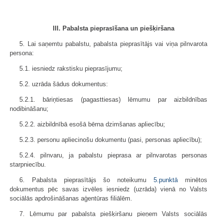
III. Pabalsta pieprasīšana un piešķiršana
5. Lai saņemtu pabalstu, pabalsta pieprasītājs vai viņa pilnvarota
persona:
5.1. iesniedz rakstisku pieprasījumu;
5.2. uzrāda šādus dokumentus:
5.2.1. bāriņtiesas (pagasttiesas) lēmumu par aizbildnības
nodibināšanu;
5.2.2. aizbildnībā esošā bērna dzimšanas apliecību;
5.2.3. personu apliecinošu dokumentu (pasi, personas apliecību);
5.2.4. pilnvaru, ja pabalstu pieprasa ar pilnvarotas personas
starpniecību.
6. Pabalsta pieprasītājs šo noteikumu
5.punktā
minētos
dokumentus pēc savas izvēles iesniedz (uzrāda) vienā no Valsts
sociālās apdrošināšanas aģentūras filiālēm.
7. Lēmumu par pabalsta piešķiršanu pieņem Valsts sociālās