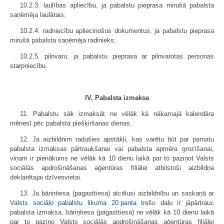
10.2.3. laulības apliecību, ja pabalstu pieprasa mirušā pabalsta
saņēmēja laulātais;
10.2.4. radniecību apliecinošus dokumentus, ja pabalstu pieprasa
mirušā pabalsta saņēmēja radinieks;
10.2.5. pilnvaru, ja pabalstu pieprasa ar pilnvarotas personas
starpniecību.
IV. Pabalsta izmaksa
11. Pabalstu sāk izmaksāt ne vēlāk kā nākamajā kalendāra
mēnesī pēc pabalsta piešķiršanas dienas.
12. Ja aizbildnim radušies apstākļi, kas varētu būt par pamatu
pabalsta izmaksas pārtraukšanai vai pabalsta apmēra grozīšanai,
viņam ir pienākums ne vēlāk kā 10 dienu laikā par to paziņot Valsts
sociālās apdrošināšanas aģentūras filiālei atbilstoši aizbildņa
deklarētajai dzīvesvietai.
13. Ja bāriņtiesa (pagasttiesa) atcēlusi aizbildnību un saskaņā ar
Valsts sociālo pabalstu likuma
20.panta
trešo daļu ir jāpārtrauc
pabalsta izmaksa, bāriņtiesa (pagasttiesa) ne vēlāk kā 10 dienu laikā
par to paziņo Valsts sociālās apdrošināšanas aģentūras filiālei