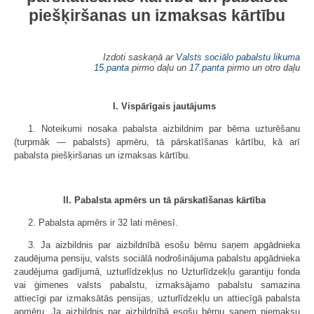
piešķiršanas un izmaksas kārtību
Izdoti saskaņā ar
Valsts sociālo pabalstu likuma
15.panta
pirmo daļu un
17.panta
pirmo un otro daļu
I. Vispārīgais jautājums
1. Noteikumi nosaka pabalsta aizbildnim par bērna uzturēšanu
(turpmāk — pabalsts) apmēru, tā pārskatīšanas kārtību, kā arī
pabalsta piešķiršanas un izmaksas kārtību.
II. Pabalsta apmērs un tā pārskatīšanas kārtība
2. Pabalsta apmērs ir 32 lati mēnesī.
3. Ja aizbildnis par aizbildnībā esošu bērnu saņem apgādnieka
zaudējuma pensiju, valsts sociālā nodrošinājuma pabalstu apgādnieka
zaudējuma gadījumā, uzturlīdzekļus no Uzturlīdzekļu garantiju fonda
vai ģimenes valsts pabalstu, izmaksājamo pabalstu samazina
attiecīgi par izmaksātās pensijas, uzturlīdzekļu un attiecīgā pabalsta
apmēru. Ja aizbildnis par aizbildnībā esošu bērnu saņem piemaksu