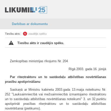
Darbības ar dokumentu
Tiesību akts:
zaudējis spēku
Tiesību akts ir zaudējis spēku.
Zemkopības ministrijas rīkojums Nr. 204
Rīgā 2003. gada 16. jūnijā
Par riteņtraktoru un to sastāvdaļu atbilstības novērtēšanas
prasību apstiprināšanu
Saskaņā ar Ministru kabineta 2003.gada 13.maija noteikumu Nr.
252 "Lauksaimniecībā vai mežsaimniecībā izmantojamo riteņtraktoru
un to sastāvdaļu atbilstības novērtēšanas noteikumi" 3. un 32.punktu
apstiprināt prasības riteņtraktoru un to sastāvdaļu atbilstības
novērtēšanai (pielikums).