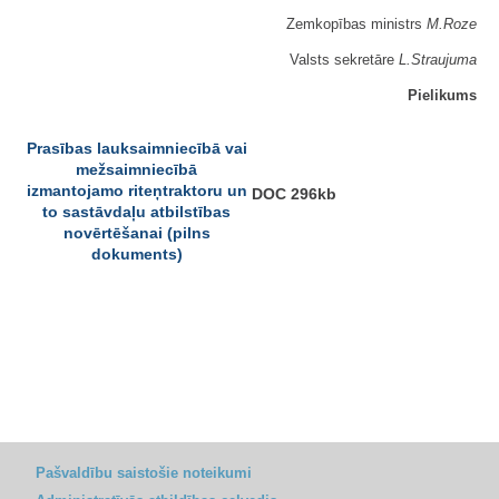
Zemkopības ministrs
M.Roze
Valsts sekretāre
L.Straujuma
Pielikums
Prasības lauksaimniecībā vai
mežsaimniecībā
izmantojamo riteņtraktoru un
DOC 296kb
to sastāvdaļu atbilstības
novērtēšanai (pilns
dokuments)
Pašvaldību saistošie noteikumi