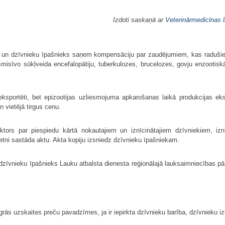
Izdoti saskaņā ar
Veterinārmedicīnas 
r un dzīvnieku īpašnieks saņem kompensāciju par zaudējumiem, kas radušies,
misīvo sūkļveida encefalopātiju, tuberkulozes, brucelozes, govju enzootis
eksportēti, bet epizootijas uzliesmojuma apkarošanas laikā produkcijas eks
n vietējā tirgus cenu.
ektors par piespiedu kārtā nokautajiem un iznīcinātajiem dzīvniekiem, iz
ietni sastāda aktu. Akta kopiju izsniedz dzīvnieku īpašniekam.
zīvnieku īpašnieks Lauku atbalsta dienesta reģionālajā lauksaimniecības pā
ngrās uzskaites preču pavadzīmes, ja ir iepirkta dzīvnieku barība, dzīvnieku iz