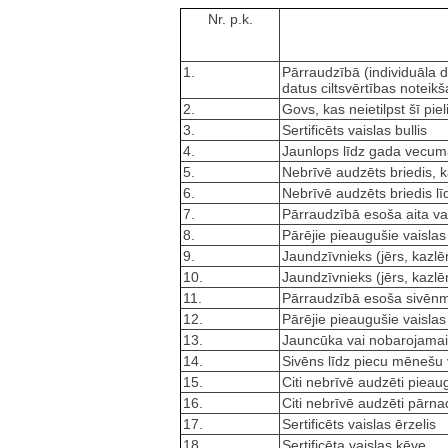
Nr. p.k.
1.
Pārraudzībā (individuāla d
datus ciltsvērtības noteik
2.
Govs, kas neietilpst šī pi
3.
Sertificēts vaislas bullis
4.
Jaunlops līdz gada vecu
5.
Nebrīvē audzēts briedis, 
6.
Nebrīvē audzēts briedis 
7.
Pārraudzībā esoša aita vai
8.
Pārējie pieaugušie vaislas 
9.
Jaundzīvnieks (jērs, kazl
10.
Jaundzīvnieks (jērs, kaz
11.
Pārraudzībā esoša sivēnmā
12.
Pārējie pieaugušie vaislas 
13.
Jauncūka vai nobarojamai
14.
Sivēns līdz piecu mēneš
15.
Citi nebrīvē audzēti pieau
16.
Citi nebrīvē audzēti pārn
17.
Sertificēts vaislas ērzelis
18.
Sertificēta vaislas ķēve