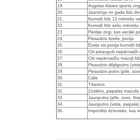
19.
Augstas klases sporta zir
20.
Jaunzirgs no gada līdz d
21.
Kumeļš līdz 12 mēnešu 
22.
Kumeļš līdz sešu mēneš
23.
Pārējie zirgi, kas vecāki 
24.
Pieaudzis ēzelis, ponijs
25.
Ēzeļa vai ponija kumeļš 
26.
Citi pieauguši nepārnadži
27.
Citi nepārnadžu mazuļi 
28.
Pieaudzis dējējputns (vista
29.
Pieaudzis putns (pīle, zos
30.
Cālis
31.
Tītarēns
32.
Zoslēns, paipalas mazulis
33.
Jaunputns (pīle, zoss, tīt
34.
Jaunputns (vista, paipala)
35.
Importēts dzīvnieks, kas i