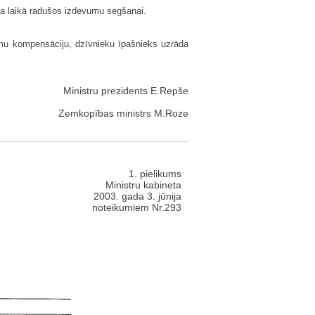
ma laikā radušos izdevumu segšanai.
mu kompensāciju, dzīvnieku īpašnieks uzrāda
Ministru prezidents E.Repše
Zemkopības ministrs M.Roze
1. pielikums
Ministru kabineta
2003. gada 3. jūnija
noteikumiem Nr.293