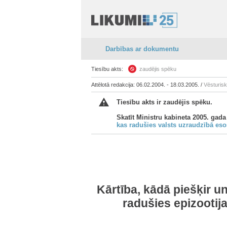
Darbības ar dokumentu
Tiesību akts:
zaudējis spēku
Attēlotā redakcija: 06.02.2004. - 18.03.2005. /
Vēsturis
Tiesību akts ir zaudējis spēku.
Skatīt Ministru kabineta 2005. gada
kas radušies valsts uzraudzībā eso
Kārtība, kādā piešķir 
radušies epizootij