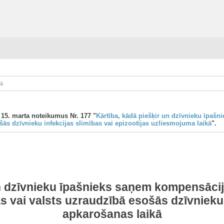
kā
 15. marta noteikumus Nr. 177 "
Kārtība, kādā piešķir un dzīvnieku īpa
šās dzīvnieku infekcijas slimības vai epizootijas uzliesmojuma laikā
".
un dzīvnieku īpašnieks saņem kompensāci
as vai valsts uzraudzībā esošās dzīvnieku 
apkarošanas laikā