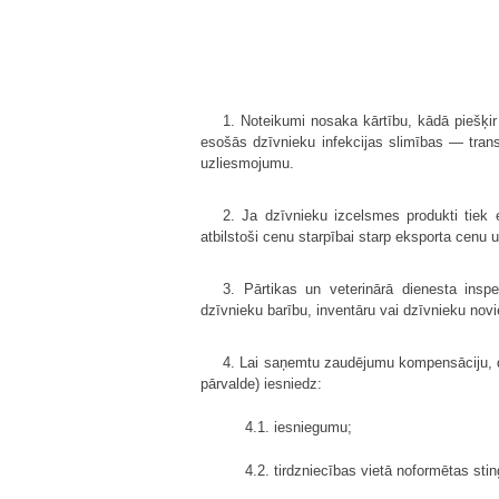
1. Noteikumi nosaka kārtību, kādā piešķi
esošās dzīvnieku infekcijas slimības — trans
uzliesmojumu.
2. Ja dzīvnieku izcelsmes produkti tiek 
atbilstoši cenu starpībai starp eksporta cenu u
3. Pārtikas un veterinārā dienesta insp
dzīvnieku barību, inventāru vai dzīvnieku nov
4. Lai saņemtu zaudējumu kompensāciju, d
pārvalde) iesniedz:
4.1. iesniegumu;
4.2. tirdzniecības vietā noformētas sti