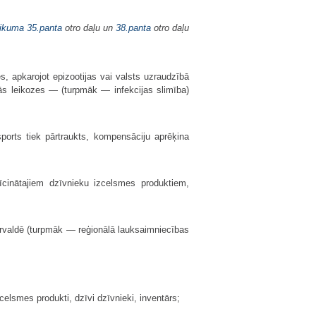
likuma
35.panta
otro daļu un
38.panta
otro daļu
 apkarojot epizootijas vai valsts uzraudzībā
kās leikozes — (turpmāk — infekcijas slimība)
ports tiek pārtraukts, kompensāciju aprēķina
nīcinātajiem dzīvnieku izcelsmes produktiem,
rvaldē (turpmāk — reģionālā lauksaimniecības
celsmes produkti, dzīvi dzīvnieki, inventārs;