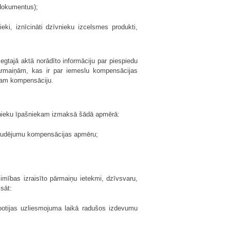
 dokumentus);
ieki, iznīcināti dzīvnieku izcelsmes produkti,
egtajā aktā norādīto informāciju par piespiedu
pārmaiņām, kas ir par iemeslu kompensācijas
ekam kompensāciju.
īvnieku īpašniekam izmaksā šādā apmērā:
audējumu kompensācijas apmēru;
imības izraisīto pārmaiņu ietekmi, dzīvsvaru,
sāt:
ootijas uzliesmojuma laikā radušos izdevumu