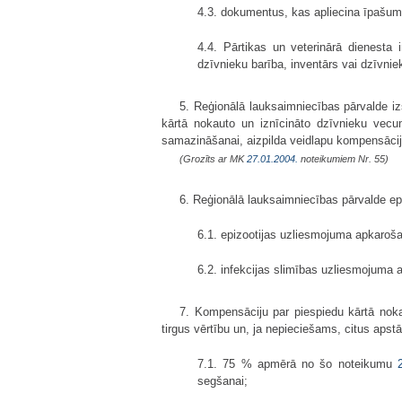
4.3. dokumentus, kas apliecina īpašum
4.4. Pārtikas un veterinārā dienesta i
dzīvnieku barība, inventārs vai dzīvnie
5. Reģionālā lauksaimniecības pārvalde iz
kārtā nokauto un iznīcināto dzīvnieku vecu
samazināšanai, aizpilda veidlapu kompensāci
(Grozīts ar MK
27.01.2004.
noteikumiem Nr. 55)
6. Reģionālā lauksaimniecības pārvalde e
6.1. epizootijas uzliesmojuma apkaro
6.2. infekcijas slimības uzliesmojuma 
7. Kompensāciju par piespiedu kārtā noka
tirgus vērtību un, ja nepieciešams, citus aps
7.1. 75 % apmērā no šo noteikumu
segšanai;