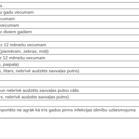
gs
ivu gadu vecumam
vecumam
u vecumam
par diviem gadiem
līdz 12 mēnešu vecumam
 (piemēram, zebras, mūļi)
līdz 12 mēnešu vecumam
, paipala)
s, tītars, nebrīvē audzēts savvaļas putns)
 un nebrīvē audzēts savvaļas putnu cālis
ars, nebrīvē audzēts savvaļas putns)
mportēts ne agrāk kā trīs gadus pirms infekcijas slimību uzliesmojuma