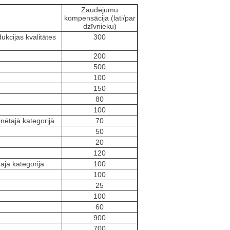
Zaudējumu
kompensācija (lati/par
dzīvnieku)
ukcijas kvalitātes
300
200
500
100
150
80
100
inētajā kategorijā
70
50
20
120
tajā kategorijā
100
100
25
100
60
900
700