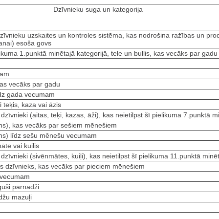
Dzīvnieku suga un kategorija
zīvnieku uzskaites un kontroles sistēma, kas nodrošina ražības un prod
šanai) esoša govs
elikuma 1.punktā minētajā kategorijā, tele un bullis, kas vecāks par gadu
mam
kas vecāks par gadu
līdz gada vecumam
 teķis, kaza vai āzis
dzīvnieki (aitas, teķi, kazas, āži), kas neietilpst šī pielikuma 7.punktā m
ēns), kas vecāks par sešiem mēnešiem
lēns) līdz sešu mēnešu vecumam
te vai kuilis
dzīvnieki (sivēnmātes, kuiļi), kas neietilpst šī pielikuma 11.punktā minē
s dzīvnieks, kas vecāks par pieciem mēnešiem
u vecumam
guši pārnadži
adžu mazuļi