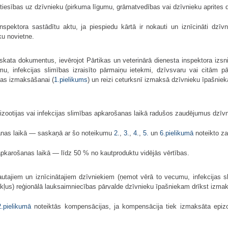
tiesības uz dzīvnieku (pirkuma līgumu, grāmatvedības vai dzīvnieku aprites
nspektora sastādītu aktu, ja piespiedu kārtā ir nokauti un iznīcināti dzīvn
ku novietne.
skata dokumentus, ievērojot Pārtikas un veterinārā dienesta inspektora izsni
mu, infekcijas slimības izraisīto pārmaiņu ietekmi, dzīvsvaru vai citām 
jas izmaksāšanai (
1.pielikums
) un reizi ceturksnī izmaksā dzīvnieku īpašni
pizootijas vai infekcijas slimības apkarošanas laikā radušos zaudējumus dz
šanas laikā — saskaņā ar šo noteikumu
2.
,
3.
,
4.
,
5.
un
6.pielikumā
noteikto z
apkarošanas laikā — līdz 50 % no kautproduktu vidējās vērtības.
utajiem un iznīcinātajiem dzīvniekiem (ņemot vērā to vecumu, infekcijas sl
tākļus) reģionālā lauksaimniecības pārvalde dzīvnieku īpašniekam drīkst izmak
2.pielikumā
noteiktās kompensācijas, ja kompensācija tiek izmaksāta epiz