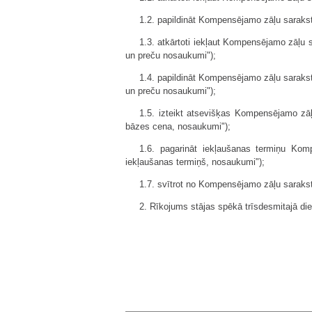
1.2. papildināt Kompensējamo zāļu saraks
1.3. atkārtoti iekļaut Kompensējamo zāļu 
un preču nosaukumi");
1.4. papildināt Kompensējamo zāļu saraks
un preču nosaukumi");
1.5. izteikt atsevišķas Kompensējamo zā
bāzes cena, nosaukumi");
1.6. pagarināt iekļaušanas termiņu Kom
iekļaušanas termiņš, nosaukumi");
1.7. svītrot no Kompensējamo zāļu saraks
2. Rīkojums stājas spēkā trīsdesmitajā dien