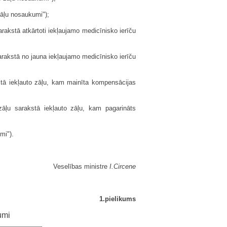
āļu nosaukumi");
akstā atkārtoti iekļaujamo medicīnisko ierīču
akstā no jauna iekļaujamo medicīnisko ierīču
stā iekļauto zāļu, kam mainīta kompensācijas
āļu sarakstā iekļauto zāļu, kam pagarināts
mi").
Veselības ministre
I.Circene
1.pielikums
umi