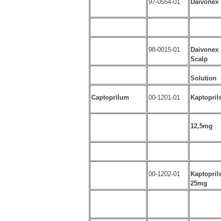
97-0554-01
Daivonex
98-0015-01
Daivonex
Scalp
Solution
Captoprilum
00-1201-01
Kaptopril
12,5mg
00-1202-01
Kaptopril
25mg