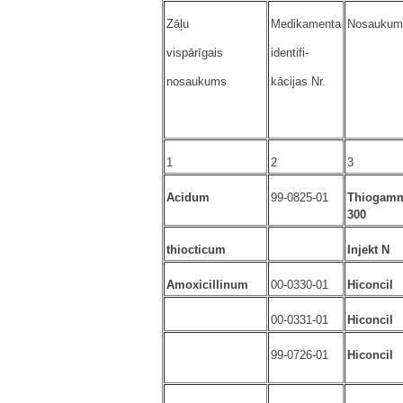
Zāļu
Medikamenta
Nosaukum
vispārīgais
identifi-
nosaukums
kācijas Nr.
1
2
3
Acidum
99-0825-01
Thiogam
300
thiocticum
Injekt N
Amoxicillinum
00-0330-01
Hiconcil
00-0331-01
Hiconcil
99-0726-01
Hiconcil