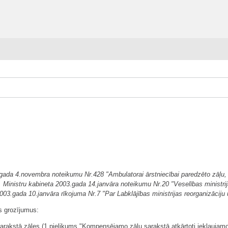
.gada 4.novembra noteikumu Nr.428 "Ambulatorai ārstniecībai paredzēto zāļu,
, Ministru kabineta 2003.gada 14.janvāra noteikumu Nr.20 "Veselības ministr
003.gada 10.janvāra rīkojuma Nr.7 "Par Labklājības ministrijas reorganizāciju
s grozījumus:
sarakstā zāles (1.pielikums "Kompensējamo zāļu sarakstā atkārtoti iekļaujam