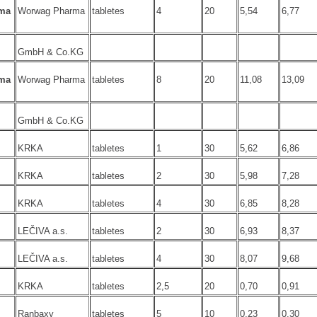
ma
Worwag Pharma
tabletes
4
20
5,54
6,77
GmbH & Co.KG
ma
Worwag Pharma
tabletes
8
20
11,08
13,09
GmbH & Co.KG
KRKA
tabletes
1
30
5,62
6,86
KRKA
tabletes
2
30
5,98
7,28
KRKA
tabletes
4
30
6,85
8,28
LEČIVA a.s.
tabletes
2
30
6,93
8,37
LEČIVA a.s.
tabletes
4
30
8,07
9,68
KRKA
tabletes
2,5
20
0,70
0,91
Ranbaxy
tabletes
5
10
0,23
0,30