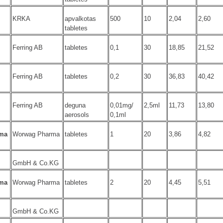
KRKA
apvalkotas
500
10
2,04
2,60
tabletes
Ferring AB
tabletes
0,1
30
18,85
21,52
Ferring AB
tabletes
0,2
30
36,83
40,42
Ferring AB
deguna
0,01mg/
2,5ml
11,73
13,80
aerosols
0,1ml
ma
Worwag Pharma
tabletes
1
20
3,86
4,82
GmbH & Co.KG
ma
Worwag Pharma
tabletes
2
20
4,45
5,51
GmbH & Co.KG