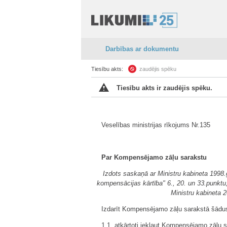
Darbības ar dokumentu
Tiesību akts:
zaudējis spēku
Tiesību akts ir zaudējis spēku.
Veselības ministrijas rīkojums Nr.135
Par Kompensējamo zāļu sarakstu
Izdots saskaņā ar Ministru kabineta 1998
kompensācijas kārtība" 6., 20. un 33.punktu
Ministru kabineta 2
Izdarīt Kompensējamo zāļu sarakstā šādu
1.1. atkārtoti iekļaut Kompensējamo zāļu 