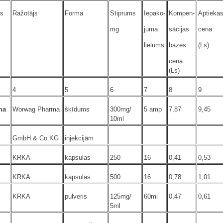
s
Ražotājs
Forma
Stiprums
Iepako-
Kompen-
Aptieka
mg
juma
sācijas
cena
lielums
bāzes
(Ls)
cena
(Ls)
4
5
6
7
8
9
ma
Worwag Pharma
šķīdums
300mg/
5 amp
7,87
9,45
10ml
GmbH & Co.KG
injekcijām
KRKA
kapsulas
250
16
0,41
0,53
KRKA
kapsulas
500
16
0,78
1,01
KRKA
pulveris
125mg/
60ml
0,47
0,61
5ml