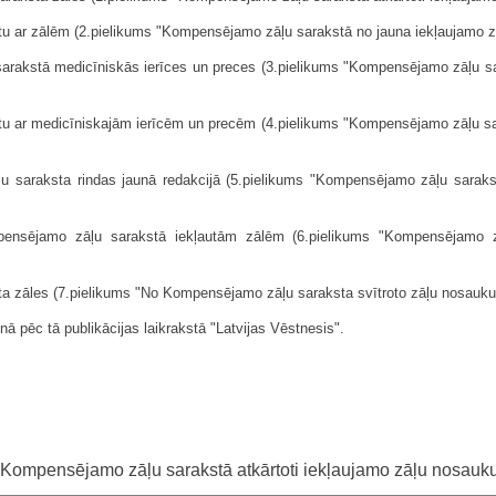
tu ar zālēm (2.pielikums "Kompensējamo zāļu sarakstā no jauna iekļaujamo z
sarakstā medicīniskās ierīces un preces (3.pielikums "Kompensējamo zāļu sar
tu ar medicīniskajām ierīcēm un precēm (4.pielikums "Kompensējamo zāļu sar
ļu saraksta rindas jaunā redakcijā (5.pielikums "Kompensējamo zāļu sarak
pensējamo zāļu sarakstā iekļautām zālēm (6.pielikums "Kompensējamo z
ta zāles (7.pielikums "No Kompensējamo zāļu saraksta svītroto zāļu nosauku
ā pēc tā publikācijas laikrakstā "Latvijas Vēstnesis".
Kompensējamo zāļu sarakstā atkārtoti iekļaujamo zāļu nosauk