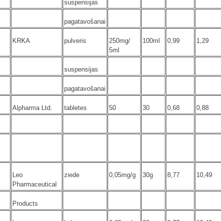
suspensijas
pagatavošanai
KRKA
pulveris
250mg/
100ml
0,99
1,29
5ml
suspensijas
pagatavošanai
Alpharma Ltd.
tabletes
50
30
0,68
0,88
Leo
ziede
0,05mg/g
30g
8,77
10,49
Pharmaceutical
Products