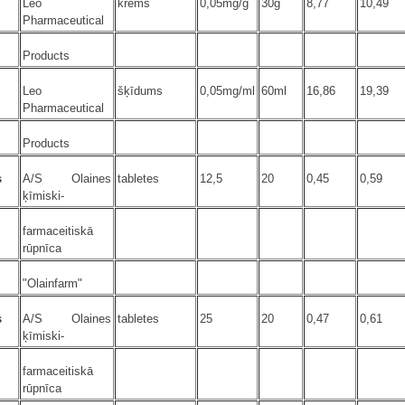
Leo
krēms
0,05mg/g
30g
8,77
10,49
Pharmaceutical
Products
Leo
šķīdums
0,05mg/ml
60ml
16,86
19,39
Pharmaceutical
Products
s
A/S Olaines
tabletes
12,5
20
0,45
0,59
ķīmiski-
farmaceitiskā
rūpnīca
"Olainfarm"
s
A/S Olaines
tabletes
25
20
0,47
0,61
ķīmiski-
farmaceitiskā
rūpnīca