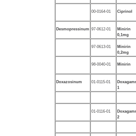
00-0164-01
Ciprinol
Desmopressinum
97-0612-01
Minirin
0,1mg
97-0613-01
Minirin
0,2mg
98-0040-01
Minirin
Doxazosinum
01-0115-01
Doxagam
1
01-0116-01
Doxagam
2