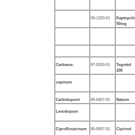
00-1203-01
Kaptopril
50mg
Carbama-
97-0530-01
Tegretol
200
zepinum
Carbidopum/
95-0407-01
Nakom
Levodopum
Ciprofloxacinum
95-0057-01
Ciprinol