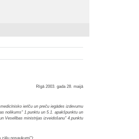
Rīgā 2003. gada 28. maijā
 medicīnisko ierīču un preču iegādes izdevumu
ijas nolikums" 1.punktu un 5.1. apakšpunktu un
 un Veselības ministrijas izveidošanu" 4.punktu
o zāļu nosaukumi");