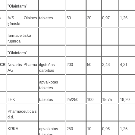
"Olainfarm"
s
A/S Olaines
tabletes
50
20
0,97
1,26
ķīmiski-
farmaceitiskā
rūpnīca
"Olainfarm"
 CR
Novartis Pharma
ilgstošas
200
50
3,43
4,31
AG
darbības
apvalkotas
tabletes
LEK
tabletes
25/250
100
15,75
18,20
Pharmaceuticals
d.d.
KRKA
apvalkotas
250
10
0,96
1,25
tabletes