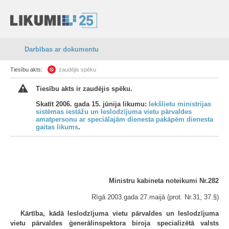
Darbības ar dokumentu
Tiesību akts:
zaudējis spēku
Tiesību akts ir zaudējis spēku.
Skatīt 2006. gada 15. jūnija likumu:
Iekšlietu ministrijas
sistēmas iestāžu un Ieslodzījuma vietu pārvaldes
amatpersonu ar speciālajām dienesta pakāpēm dienesta
gaitas likums
.
Ministru kabineta noteikumi Nr.282
Rīgā 2003.gada 27.maijā (prot. Nr.31, 37.§)
Kārtība, kādā Ieslodzījuma vietu pārvaldes un Ieslodzījuma
vietu pārvaldes ģenerālinspektora biroja specializētā valsts