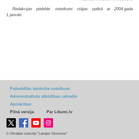
Redakcijas piebilde: noteikumi stājas spēkā ar 2004.gada
1.janvāri.
Pašvaldību saistošie noteikumi
Administratīvās atbildības ceļvedis
Apmācības
Pilnā versija
Par Likumi.lv
© Oficiālais izdevējs "Latvijas Vēstnesis"