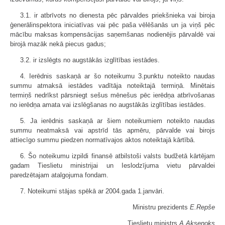
3.1. ir atbrīvots no dienesta pēc pārvaldes priekšnieka vai biroja
ģenerālinspektora iniciatīvas vai pēc paša vēlēšanās un ja viņš pēc
mācību maksas kompensācijas saņemšanas nodienējis pārvaldē vai
birojā mazāk nekā piecus gadus;
3.2. ir izslēgts no augstākās izglītības iestādes.
4. Ierēdnis saskaņā ar šo noteikumu 3.punktu noteikto naudas
summu atmaksā iestādes vadītāja noteiktajā termiņā. Minētais
termiņš nedrīkst pārsniegt sešus mēnešus pēc ierēdņa atbrīvošanas
no ierēdņa amata vai izslēgšanas no augstākās izglītības iestādes.
5. Ja ierēdnis saskaņā ar šiem noteikumiem noteikto naudas
summu neatmaksā vai apstrīd tās apmēru, pārvalde vai birojs
attiecīgo summu piedzen normatīvajos aktos noteiktajā kārtībā.
6. Šo noteikumu izpildi finansē atbilstoši valsts budžetā kārtējam
gadam Tieslietu ministrijai un Ieslodzījuma vietu pārvaldei
paredzētajam atalgojuma fondam.
7. Noteikumi stājas spēkā ar 2004.gada 1.janvāri.
Ministru prezidents
E.Repše
Tieslietu ministrs
A.Aksenoks