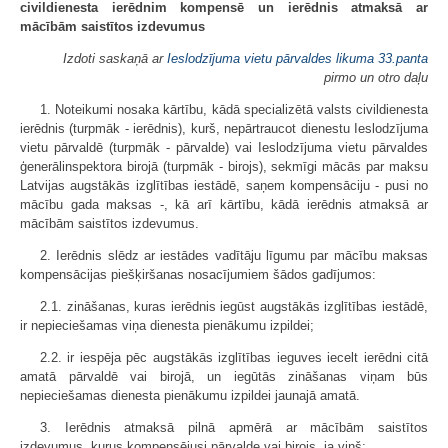
civildienesta ierēdnim kompensē un ierēdnis atmaksā ar
mācībām saistītos izdevumus
Izdoti saskaņā ar
Ieslodzījuma vietu pārvaldes likuma
33.panta
pirmo un otro daļu
1. Noteikumi nosaka kārtību, kādā specializētā valsts civildienesta
ierēdnis (turpmāk - ierēdnis), kurš, nepārtraucot dienestu Ieslodzījuma
vietu pārvaldē (turpmāk - pārvalde) vai Ieslodzījuma vietu pārvaldes
ģenerālinspektora birojā (turpmāk - birojs), sekmīgi mācās par maksu
Latvijas augstākās izglītības iestādē, saņem kompensāciju - pusi no
mācību gada maksas -, kā arī kārtību, kādā ierēdnis atmaksā ar
mācībām saistītos izdevumus.
2. Ierēdnis slēdz ar iestādes vadītāju līgumu par mācību maksas
kompensācijas piešķiršanas nosacījumiem šādos gadījumos:
2.1. zināšanas, kuras ierēdnis iegūst augstākās izglītības iestādē,
ir nepieciešamas viņa dienesta pienākumu izpildei;
2.2. ir iespēja pēc augstākās izglītības ieguves iecelt ierēdni citā
amatā pārvaldē vai birojā, un iegūtās zināšanas viņam būs
nepieciešamas dienesta pienākumu izpildei jaunajā amatā.
3. Ierēdnis atmaksā pilnā apmērā ar mācībām saistītos
izdevumus, kurus kompensējusi pārvalde vai birojs, ja viņš: