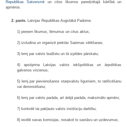
Republikas Satversmē
un citos likumos paredzētajā kārtībā un
apmēros.
2. pants.
Latvijas Republikas Augstākā Padome:
1) pieņem likumus, lēmumus un citus aktus;
2) izsludina un organizē piektās Saeimas vēlēšanas;
3) lemj par valsts budžetu un tā izpildes pārskatu;
4) apstiprina Latvijas valsts iekšpolitikas un ārpolitikas
galvenos virzienus;
5) lemj par pievienošanos starpvalstu līgumiem, to ratificēšanu
vai denonsēšanu;
6) lemj par valsts parāda, arī ārējā parāda, maksimālo apmēru;
7) kontrolē tai pakļauto valsts institūciju darbību;
8) ievēlē savas komisijas, nosakot to sastāvu un uzdevumus;