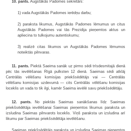
10. pants.
Augstākās Padomes sekretārs:
1) vada Augstākās Padomes ierēdņu darbu;
2) paraksta likumus, Augstākās Padomes lēmumus un citus
Augstākās Padomes vai tās Prezidija pieņemtos aktus un
apliecina to tulkojumu autentiskumu;
3) realizē citas likumos un Augstākās Padomes lēmumos
noteiktās pilnvaras.
11. pants.
Piektā Saeima sanāk uz pirmo sēdi trīsdesmitajā dienā
pēc tās ievēlēšanas Rīgā pulksten 12 dienā. Saeimas sēdi atklāj
Centrālās vēlēšanu komisijas priekšsēdētājs vai — Centrālās
vēlēšanu komisijas uzdevumā — cits Centrālās vēlēšanu komisijas
loceklis un vada to tik ilgi, kamēr Saeima ievēlē savu priekšsēdētāju.
12. pants.
No piektās Saeimas sanākšanas līdz Saeimas
priekšsēdētāja ievēlēšanai Saeimas pieņemtos likumus paraksta un
izsludina Saeimas pilnvarots loceklis. Viņš paraksta un izsludina arī
likumu par Saeimas priekšsēdētāja ievēlēšanu.
Saeimas priekšsēdētājs paraksta un izsludina Saeimas pieņemtos