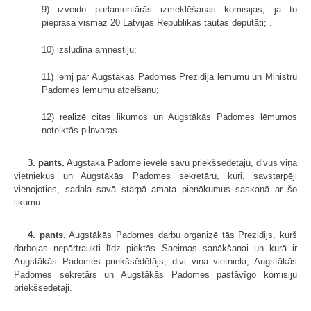
9) izveido parlamentārās izmeklēšanas komisijas, ja to
pieprasa vismaz 20 Latvijas Republikas tautas deputāti; .
10) izsludina amnestiju;
11) lemj par Augstākās Padomes Prezidija lēmumu un Ministru
Padomes lēmumu atcelšanu;
12) realizē citas likumos un Augstākās Padomes lēmumos
noteiktās pilnvaras.
3. pants.
Augstākā Padome ievēlē savu priekšsēdētāju, divus viņa
vietniekus un Augstākās Padomes sekretāru, kuri, savstarpēji
vienojoties, sadala savā starpā amata pienākumus saskaņā ar šo
likumu.
4. pants.
Augstākās Padomes darbu organizē tās Prezidijs, kurš
darbojas nepārtraukti līdz piektās Saeimas sanākšanai un kurā ir
Augstākās Padomes priekšsēdētājs, divi viņa vietnieki, Augstākās
Padomes sekretārs un Augstākās Padomes pastāvīgo komisiju
priekšsēdētāji.