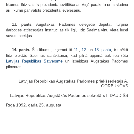
likumus līdz valsts prezidenta ievēlēšanai. Viņš paraksta un izsludina
arī likumu par valsts prezidenta ievēlēšanu.
13. pants.
Augstākās Padomes deleģētie deputāti turpina
darboties attiecīgajās institūcijās tik ilgi, līdz Saeima viņu vietā ieceļ
savus locekļus.
14. pants.
Šis likums, izņemot tā
11.
,
12.
un
13. pantu
, ir spēkā
līdz piektās Saeimas sanākšanai, kad pilnā apjomā tiek realizēta
Latvijas Republikas Satversme
un izbeidzas Augstākās Padomes
pilnvaras.
Latvijas Republikas Augstākās Padomes priekšsēdētājs A.
GORBUNOVS
Latvijas Republikas Augstākās Padomes sekretārs I. DAUDIŠS
Rīgā 1992. gada 25. augustā