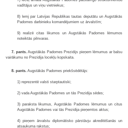
vadītājus un viņu vietniekus;
8) lemj par Latvijas Republikas tautas deputātu un Augstākās
Padomes darbinieku komandējumiem uz ārvalstīm;
9) realizē citas likumos un Augstākās Padomes lēmumos
noteiktās pilnvaras.
7. pants.
Augstākās Padomes Prezidijs pieņem lēmumus ar balsu
vairākumu no Prezidija locekļu kopskaita.
8. pants.
Augstākās Padomes priekšsēdētājs:
1) reprezentē valsti starptautiski;
2) vada Augstākās Padomes un tās Prezidija sēdes;
3) paraksta likumus, Augstākās Padomes lēmumus un citus
Augstākās Padomes vai tās Prezidija pieņemtos aktus;
4) pieņem ārvalstu diplomātisko pārstāvju akreditēšanās un
atsaukuma rakstus;