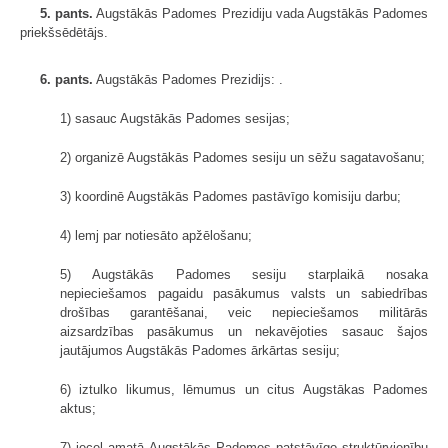
5. pants.
Augstākās Padomes Prezidiju vada Augstākās Padomes
priekšsēdētājs.
6. pants.
Augstākās Padomes Prezidijs: .
1) sasauc Augstākās Padomes sesijas;
2) organizē Augstākās Padomes sesiju un sēžu sagatavošanu;
3) koordinē Augstākās Padomes pastāvīgo komisiju darbu;
4) lemj par notiesāto apžēlošanu;
5) Augstākās Padomes sesiju starplaikā nosaka
nepieciešamos pagaidu pasākumus valsts un sabiedrības
drošības garantēšanai, veic nepieciešamos militārās
aizsardzības pasākumus un nekavējoties sasauc šajos
jautājumos Augstākās Padomes ārkārtas sesiju;
6) iztulko likumus, lēmumus un citus Augstākas Padomes
aktus;
7) ieceļ amatā Augstākās Padomes patstāvīgo struktūrvienību