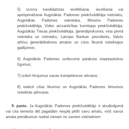
5) izvirza kandidatūras ievēlēšanai, iecelšanai vai
apstiprināšanai Augstākās Padomes priekšsēdētāja vietnieku,
Augstākās Padomes sekretāra, Ministru Padomes
priekšsēdētāja, Vides aizsardzības komitejas priekšsēdētāja,
Augstākās Tiesas priekšsēdētāja, ģenerālprokurora, viņa pirmā
vietnieka un vietnieku, Latvijas Bankas prezidenta, Valsts
arhīvu ģenerāldirektora amatos un citos likumā noteiktajos
gadījumos;
6) Augstākās Padomes uzdevumā paraksta starptautiskos
līgumus;
7) izdod rīkojumus savas kompetences ietvaros;
8) realizē citas likumos un Augstākās Padomes lēmumos
noteiktās pilnvaras.
9. pants.
Ja Augstākās Padomes priekšsēdētājs ir atvaļinājumā
vai cita iemesla dēļ pagaidām nespēj pildīt savu amatu, viņš savus
amata pienākumus nodod vienam no saviem vietniekiem.