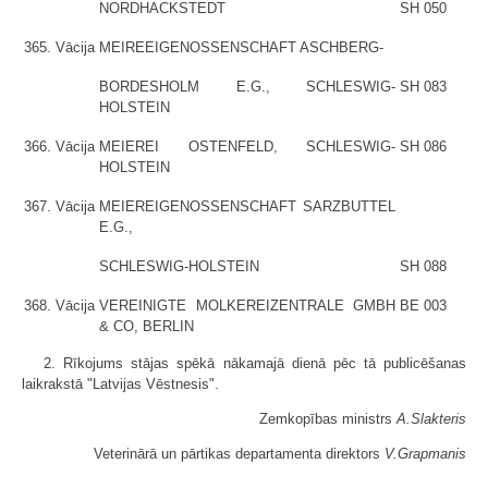
NORDHACKSTEDT
SH 050
365.
Vācija
MEIREEIGENOSSENSCHAFT ASCHBERG-
BORDESHOLM E.G., SCHLESWIG-
SH 083
HOLSTEIN
366.
Vācija
MEIEREI OSTENFELD, SCHLESWIG-
SH 086
HOLSTEIN
367.
Vācija
MEIEREIGENOSSENSCHAFT SARZBUTTEL
E.G.,
SCHLESWIG-HOLSTEIN
SH 088
368.
Vācija
VEREINIGTE MOLKEREIZENTRALE GMBH
BE 003
& CO, BERLIN
2. Rīkojums stājas spēkā nākamajā dienā pēc tā publicēšanas
laikrakstā "Latvijas Vēstnesis".
Zemkopības ministrs
A.Slakteris
Veterinārā un pārtikas departamenta direktors
V.Grapmanis