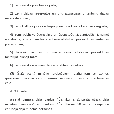
1) zemi valsts pierobežas joslā;
2) zemi dabas rezervātos un citu aizsargājamo teritoriju dabas
rezervātu zonās;
3) zemi Baltijas jūras un Rīgas jūras līča krasta kāpu aizsargjoslā;
4) zemi publisko ūdenstilpju un ūdensteču aizsargjoslās, izņemot
nogabalus, kuros paredzēta apbūve atbilstoši pašvaldības teritorijas
plānojumam;
5) lauksaimniecības un meža zemi atbilstoši pašvaldības
teritorijas plānojumam;
6) zemi valsts nozīmes derīgo izrakteņu atradnēs.
(3) Šajā pantā minētie ierobežojumi darījumiem ar zemes
īpašumiem neattiecas uz zemes iegūšanu īpašumā mantošanas
ceļā."
4. 30.pantā:
aizstāt pirmajā daļā vārdus "Šā likuma 28.panta otrajā daļā
minētās personas" ar vārdiem "Šā likuma 28.panta trešajā un
ceturtajā daļā minētās personas";