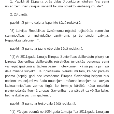
1. Papildināt 12.panta otrās daļas 3.punktu ar vārdiem "vai zemi
un šo zemi nav varējuši saņemt likumā noteikto ierobežojumu dēļ".
2. 28.pantā:
papildināt pirmo daļu ar 5.punktu šādā redakcijā:
"5) Latvijas Republikas Uzņēmumu reģistrā reģistrētās zemnieka
saimniecības un individuālie uzņēmumi, ja tie pieder Latvijas
Republikas pilsoņiem.";
papildināt pantu ar jaunu otro daļu šādā redakcijā:
"(2) Ar 2011.gada 1.maiju Eiropas Savienības dalībvalstu pilsoņi un
Eiropas Savienības dalībvalstīs reģistrētas juridiskās personas zemi
var iegūt īpašumā ar tādiem pašiem noteikumiem kā šā panta pirmajā
daļā minētie subjekti. Ja ir pietiekami pierādījumi tam, ka pēc pārejas
posma (septiņi gadi pēc iestāšanās Eiropas Savienībā) beigām būs
nopietni traucējumi vai šādu traucējumu rašanās iespējamība Latvijas
lauksaimniecības zemes tirgū, šo termiņu kārtībā, kāda noteikta
pievienošanās līgumā Eiropas Savienībai, var pārcelt uz vēlāku laiku,
bet ne ilgāku par trim gadiem.";
papildināt pantu ar trešo daļu šādā redakcijā:
"(3) Pārejas posmā no 2004.gada 1.maija līdz 2011.gada 1.maijam