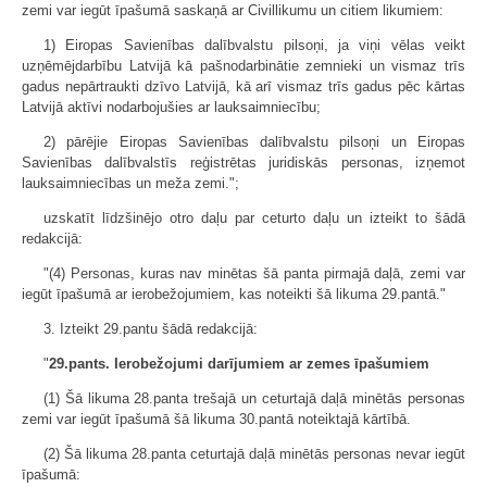
zemi var iegūt īpašumā saskaņā ar Civillikumu un citiem likumiem:
1) Eiropas Savienības dalībvalstu pilsoņi, ja viņi vēlas veikt
uzņēmējdarbību Latvijā kā pašnodarbinātie zemnieki un vismaz trīs
gadus nepārtraukti dzīvo Latvijā, kā arī vismaz trīs gadus pēc kārtas
Latvijā aktīvi nodarbojušies ar lauksaimniecību;
2) pārējie Eiropas Savienības dalībvalstu pilsoņi un Eiropas
Savienības dalībvalstīs reģistrētas juridiskās personas, izņemot
lauksaimniecības un meža zemi.";
uzskatīt līdzšinējo otro daļu par ceturto daļu un izteikt to šādā
redakcijā:
"(4) Personas, kuras nav minētas šā panta pirmajā daļā, zemi var
iegūt īpašumā ar ierobežojumiem, kas noteikti šā likuma 29.pantā."
3. Izteikt 29.pantu šādā redakcijā:
"
29.pants. Ierobežojumi darījumiem ar zemes īpašumiem
(1) Šā likuma 28.panta trešajā un ceturtajā daļā minētās personas
zemi var iegūt īpašumā šā likuma 30.pantā noteiktajā kārtībā.
(2) Šā likuma 28.panta ceturtajā daļā minētās personas nevar iegūt
īpašumā: