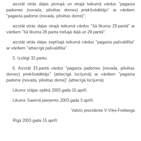
aizstāt otrās daļas pirmajā un otrajā teikumā vārdus "pagasta
padomes (novada, pilsētas domes) priekšsēdētājs" ar vārdiem
"pagasta padome (novada, pilsētas dome)";
aizstāt otrās daļas otrajā teikumā vārdus "šā likuma 29.pantā" ar
vārdiem "šā likuma 28.panta trešajā daļā un 29.pantā";
aizstāt otrās daļas septītajā teikumā vārdus "pagasta pašvaldība"
ar vārdiem "attiecīgā pašvaldība".
5. Izslēgt 32.pantu.
6. Aizstāt 33.pantā vārdus "pagasta padomes (novada, pilsētas
domes) priekšsēdētājs" (attiecīgā locījumā) ar vārdiem "pagasta
padome (novada, pilsētas dome)" (attiecīgā locījumā).
Likums stājas spēkā 2003.gada 15.aprīlī.
Likums Saeimā pieņemts 2003.gada 3.aprīlī.
Valsts prezidente V.Vīķe-Freiberga
Rīgā 2003.gada 15.aprīlī